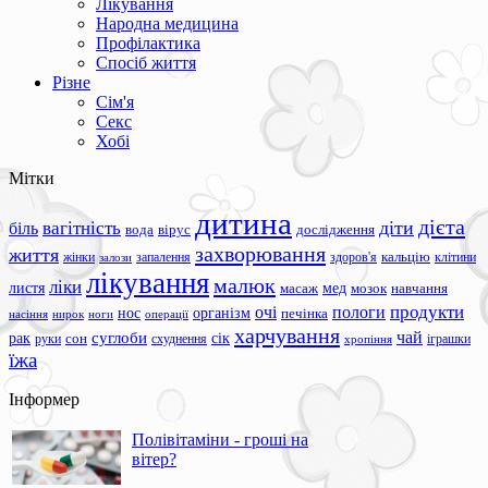
Лікування
Народна медицина
Профілактика
Спосіб життя
Різне
Сім'я
Секс
Хобі
Мітки
дитина
дієта
вагітність
діти
біль
вода
вірус
дослідження
захворювання
життя
жінки
запалення
здоров'я
кальцію
клітини
залози
лікування
малюк
ліки
листя
мед
масаж
мозок
навчання
продукти
очі
пологи
нос
організм
печінка
ноги
операції
насіння
нирок
харчування
чай
суглоби
сік
рак
сон
руки
схуднення
іграшки
хропіння
їжа
Інформер
Полівітаміни - гроші на
вітер?