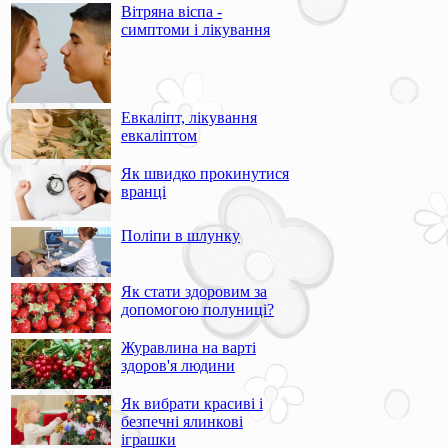
Вітряна віспа -
симптоми і лікування
Евкаліпт, лікування
евкаліптом
Як швидко прокинутися
вранці
Поліпи в шлунку
Як стати здоровим за
допомогою полуниці?
Журавлина на варті
здоров'я людини
Як вибрати красиві і
безпечні ялинкові
іграшки