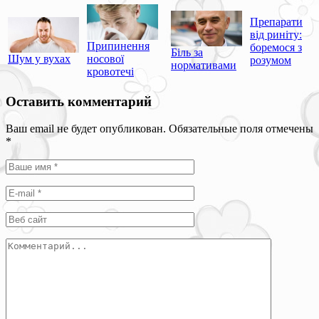
Препарати
від риніту:
Припинення
боремося з
Біль за
Шум у вухах
носової
розумом
нормативами
кровотечі
Оставить комментарий
Ваш email не будет опубликован. Обязательные поля отмечены
*