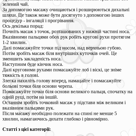
зелений чай.
За допомогою масажу очищаються і розширюються дихальні
шляхи. Це також може бути досягнуто з допомогою інших
процедур - інгаляції і прогрівання.
Ось декілька порад:
Почніть масаж з точок, розташованих у нижній частині носа.
Вказівними пальцями обох рук робіть кругові рухи протягом
1-2 хвилин.
Далі помасажуйте точки під носом, над верхньою губою.
Потім зробіть масаж біля внутрішніх куточків очей. Це
зменшить закладеність носа.
Наступним буде кінчик носа.
Далі круговими рухами помасажуйте лоб і віскі, це зніме
тяжкість в голові.
Злегка нахиліть голову вперед, намацайте і помасажуйте
больові точки біля основи черепа.
Помасажуйте точки біля основи великого пальця, спочатку на
одній руці, потім на іншій.
Останнім зробіть точковий масаж у підстави між великим і
вказівним пальцями рук.
Після масажу необхідно полежати на спині не менше 5
хвилин, намагаючись дихати глибоко і рівномірно.
Статті з цієї категорії: