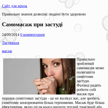
Сайт для жінок
Правильне знання дозволяє людині бути здоровою
Самомасаж при застуді
24/09/2014
0 комментария
Лікування
масаж
Правильно
зроблений
самомасаж може
полегшити
симптоми
застуди.
Фахівці радять
робити собі
масаж при
перших симптомах застуди - це не вилікує вас, але зробить
симптоми захворювання більш терпимими. Масаж буде більш
ефективним, якщо після нього випити теплий трав'яний або