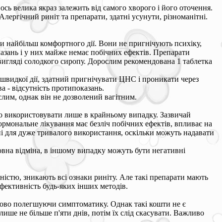
ось велика якраз залежить від самого хворого і його оточення.
лергічний риніт та препарати, здатні усунути, різноманітні.
и найбільш комфортного дії. Вони не пригнічують психіку,
казань і у них майже немає побічних ефектів. Препарати
 вигляді солодкого сиропу. Дорослим рекомендована 1 таблетка
 швидкої дії, здатний пригнічувати ЦНС і проникати через
а - відсутність протипоказань.
лим, однак він не дозволений вагітним.
но використовувати лише в крайньому випадку. Зазвичай
ормональне лікування має безліч побічних ефектів, впливає на
ні для дуже тривалого використання, оскільки можуть надавати
овна відміна, в іншому випадку можуть бути негативні
істю, зникають всі ознаки риніту. Але такі препарати мають
ективність будь-яких інших методів.
сово полегшуючи симптоматику. Однак такі кошти не є
ше не більше п'яти днів, потім їх слід скасувати. Важливо