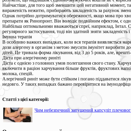
Найчастіше, для того щоб зменшити цей негативний момент, та
вираженість нежитю, прибирають закладеність за рахунок зменш
Однак потрібно дотримуватися обережності, якщо мова про хво
препарати як Ринопронт. Він володіє подвійним ефектом, є одн
Найбільш оптимальними вважаються спреї, наприклад, Інтал. С
регулярного застосування, тоді він здатний зняти закладеність
Імунна терапія
В особливо важких випадках, коли вся терапія виявляється марн
дози алергену в організм з метою змусити імунітет виробити до
дітей. Це тривала форма лікування, від 3 до 5 років, але, вреш
Дієта при алергічному риніті
Дієта є однією з головних умов полегшення свого стану. Харчу
включити в раціон харчування більше фруктів, фруктових напої
молока, спецій.
Алергічний риніт може бути стійким і погано піддаватися лікув
недовго. У таких випадках бажано перевіритися на імунодефіци
Статті з цієї категорії:
Чим небезпечний запущений капсуліт плечовог