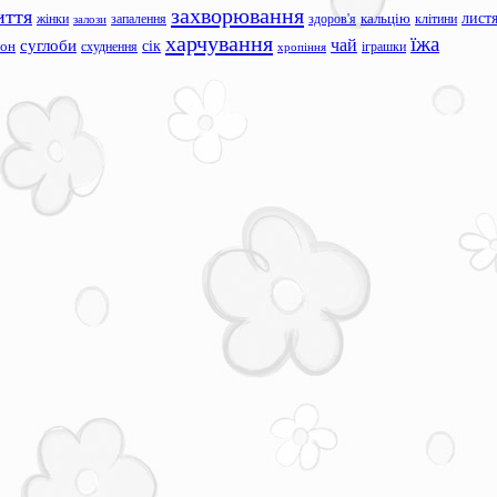
захворювання
иття
лист
жінки
запалення
здоров'я
кальцію
клітини
залози
харчування
їжа
чай
суглоби
сік
сон
схуднення
іграшки
хропіння