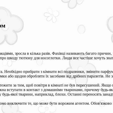
ом
акціями, зросла в кілька разів. Фахівці називають багато причин
 про шкоду тютюну для носоглотки. Люди все частіше хочуть знати
та. Необхідно прибрати з кімнати всі подразники, змінити парфум
мки або щодня обробляти їх засобами від дрібних паразитів. Не з
тежити за тим, щоб повітря в кімнаті не був пересушений. Якщо 
можна вступати в контакт з домашніми тваринами, причому будь-я
 будь-якої тварини, наприклад, блохи. Останні переносять занадт
ідомо виключити те, що може бути ворожим агентом. Обов'язков