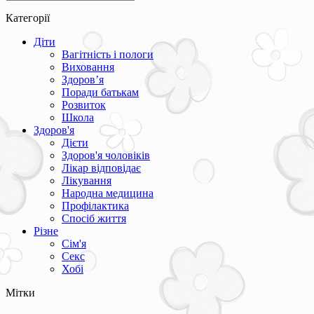
Категорії
Діти
Вагітність і пологи
Виховання
Здоров’я
Поради батькам
Розвиток
Школа
Здоров'я
Дієти
Здоров'я чоловіків
Лікар відповідає
Лікування
Народна медицина
Профілактика
Спосіб життя
Різне
Сім'я
Секс
Хобі
Мітки