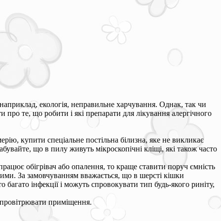
, наприклад, екологія, неправильне харчування. Однак, так чи
 про те, що робити і які препарати для лікування алергічного
ерію, купити спеціальне постільна білизна, яке не викликає
абувайте, що в пилу живуть мікроскопічні кліщі, які також часто
працює обігрівач або опалення, то краще ставити поруч ємність
кими. За замовчуванням вважається, що в шерсті кішки
о багато інфекції і можуть спровокувати тип будь-якого риніту,
о провітрювати приміщення.