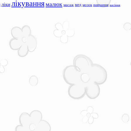
лікування
малюк
ліки
я
мед
масаж
мозок
навчання
насіння