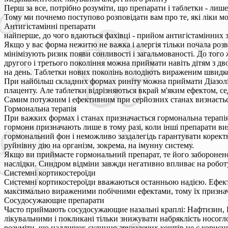
Перш за все, потрібно розуміти, що препарати і таблетки - лише
Тому ми почнемо поступово розповідати вам про те, які ліки мо
Антигістамінні препарати
найперше, до чого вдаються фахівці - прийом антигістамінних з
Якщо у вас форма нежитю не важка і алергія тільки почала роз
мінімізують ризик появи сонливості і загальмованості. До того
другого і третього покоління можна приймати навіть дітям з д
на день. Таблетки нових поколінь володіють вираженим швидк
При найбільш складних формах риніту можна приймати Діазолін,
плаценту. Але таблетки відрізняються вкрай м'яким ефектом, се
Самим потужним і ефективним при серйозних станах визнається
Гормональна терапія
При важких формах і станах призначається гормональна терапія
гормони призначають лише в тому разі, коли інші препарати вия
гормональний фон і неможливо заздалегідь гарантувати коректн
руйнівну дію на організм, зокрема, на імунну систему.
Якщо ви приймаєте гормональний препарат, те його заборонено 
наслідки. Синдром відміни завжди негативно впливає на робот
Системні кортикостероїди
Системні кортикостероїди вважаються останньою надією. Ефект 
максимально вираженими побічними ефектами, тому їх призначе
Сосудосужающие препарати
Часто приймають сосудосужающие назальні краплі: Нафтизин, 
лікувальними і покликані тільки знижувати набряклість носогл
розуміти, що надлишок судинно-звужуючих коштів не є корисним