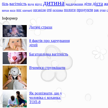
дитина
дієта
вагітність
діти
ж
біль
вода
вірус
дослідження
продукти
очі
пологи
нос
організм
рак
печінка
руки
ноги
операції
нирок
Інформер
Дитячі страхи
8 фактів про харчування
дітей
Багатоплідна вагітність
Вчимося стрункішати
Як розпізнати, що у
чоловіка є коханка:
ТОП-8