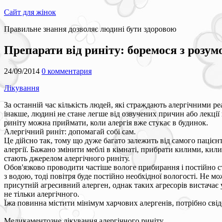
Сайт для жінок
Правильне знання дозволяє людині бути здоровою
Препарати від риніту: боремося з розум
24/09/2014
0 комментария
Лікування
За останній час кількість людей, які страждають алергічними ре
інакше, людині не стане легше від озвучених причин або лекції
риніту можна приймати, коли алергія вже стукає в будинок.
Алергічний риніт: допомагай собі сам.
Це дійсно так, тому що дуже багато залежить від самого пацієн
алергії. Бажано змінити меблі в кімнаті, прибрати килими, кили
стають джерелом алергічного риніту.
Обов'язково проводити частіше вологе прибирання і постійно с
з водою, тоді повітря буде постійно необхідної вологості. Не 
присутній агресивний алерген, однак таких агресорів вистачає у
не тільки алергічного.
Їжа повинна містити мінімум харчових алергенів, потрібно св
Медикаментозне лікування алергічного риніту