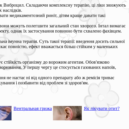
як Виброцил. Складаючи комплексну терапію, ці ліки знижують
 наслідків.
ати медикаментозний риніт, дітям краще давати такі
 вони можуть полегшити загальний стан хворого. Інтал вимагає
фекту, однак їх застосування повинно бути схвалено фахівцем.
а імунна терапія. Суть такої терапії: введення досить сильної
никає повністю, ефект вважається більш стійким у маленьких
є стійкість організму до ворожим агентам. Обов'язково
ворювання. У першу чергу це стосується газованих напоїв,
я не настає ні від одного препарату або ж ремісія триває
вання і позбавити від проблем зі здоров'ям.
Вентральная грижа
Як лікувати отит?