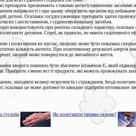
кі препарати призначають з такими антигістамінними засобами 
ення набряклості і при цьому оберігають організм від небажаних
рій дитині. Оскільки сосудосужающие препарати здатні провокув
очасно і ангистамином, і судинозвужувальну засобом.
преї використовують при ринітах складного характеру, оскільки
 і полегшити дихання. Спреї, як правило, не мають седативного е
ою і полегшення не настає, хворому може бути показана спеціальн
статню кількість антитіл. При позитивному результаті алергія з
ті-решт, хворий може повернутися до звичайного життя.
вання хворого повинно бути збагачене вітаміном Е, який підвищу
в. Прибрати з меню всі ті продукти, які можуть провокувати зах
анню, заподіяти велику незручність і страждання. Іноді полегшенн
т, оскільки це може допомогти швидше підібрати оптимальне ліку
о суглоба
Як полегшити прояви екземи?