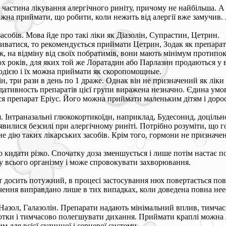
 частина лікування алергічного риніту, причому не найбільша. А 
жна приймати, що робити, коли нежить від алергії вже замучив. А
асобів. Мова йде про такі ліки як Діазолін, Супрастин, Цетрин.
виватися, то рекомендується приймати Цетрин, Зодак як препарат
 ж, на відміну від своїх побратимів, вони мають мінімум протипо
вох років, для яких той же Лоратадин або Парлазин продаються у
одією і їх можна приймати як скоропомощные.
 три рази в день по 1 драже. Однак він не призначений як ліки
дативность препаратів цієї групи виражена незначно. Єдина умов
 препарат Еріус. Його можна приймати маленьким дітям і дорос
. Інтраназальні глюкокортикоїди, наприклад, Будесонид, доціль
вилися безсилі при алергічному риніті. Потрібно розуміти, що г
е дію таких лікарських засобів. Крім того, гормони не призначе
кидати різко. Спочатку доза зменшується і лише потім настає п
у всього організму і може спровокувати захворювання.
досить потужний, в процесі застосування нюх повертається повн
ння виправдано лише в тих випадках, коли доведена повна нееф
Назол, Галазолін. Препарати надають мінімальний вплив, тимча
отки і тимчасово полегшувати дихання. Приймати краплі можна ли
 для всієї судинної і серцевої системи.