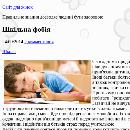
Сайт для жінок
Правильне знання дозволяє людині бути здоровою
Шкільна фобія
24/09/2014
2 комментария
Школа
Сьогодні ми продов
відвідуванням школ
прив'язана дитина,
Іноді батьки боят
а також контролююч
знаннях, звичка сп
При цьому гонорові
побігати, "розряди
Зазвичай не відчув
з труднощами навчання й налагодити стосунки з однолітками.
Інша справа, якщо мова йде про підкреслено самолюбних, із зав
садок, надмірно прив'язані до матері й недостатньо впевнені в
колективі і відбитий від батьків страх перед учителькою.
Деякі діти панічно бояться зробити помилку, коли готують урок