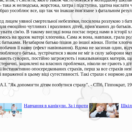
 - така ж нелюдська, жорстока, хитра і підступна, здатна наслати
браз уособлює все, що так чи інакше пов'язане з фатальним резу
д лицем уявної смертельної небезпеки, посилена розлукою з бать
для емоційно чутливих і вразливих дітей, прив'язаних до батьків.
нувати сім'ю. В такому вигляді вона постає перед нами в історії
мось на зразок матері хлопчика. Сама ж вона, навпаки, грала рол
іж батьками. Незабаром батько пішов до іншої жінки. Потім хлоп
обачив її наяву (ефект навіювання). Вдома не засинав один, відчин
любленого батька, зустрічатися з яким не міг в силу заборони мат
ають суворих, постійно загрожують і наказывающих матерів, що, 
стеричні, зациклені на власних проблемах, ніколи не грають з діть
інстинктивно опосередкованих страхів, перш за все страхів неві
 вираженої в цьому віці сугестивності. Такі страхи є нормою для 
.І. "Як допомогти дітям позбутися страху". - СПб, Гіппократ, 1
Навчання в канікули. За і проти
Шкіл