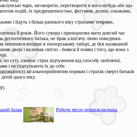
 чаклунські чари, заговорити, перетворити в кого-небудь або що-
льтатом подій, їх предрешенностью, фатумом, долею, ознаками,
ками і йдуть з більш раннього віку страхами темряви,
 хлопчика 8 років. Його сувора і принципова мати довгий час
ь деспотичного батька, не брав хлоп'ячу лінію поведінки.
чик опинився вперше в піонерському таборі, де був наляканий
яв двері і включав світло - боявся її появи і того, що вона з
ері.
по суті, означає страх відчуження від способу люблячої,
ми і не підпускають їх до себе.
дповідності загальноприйнятим нормам і страхів смерті батьків
дітей цього віку.
995
ьний базар
Робоче місце першокласника