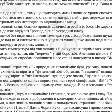
ку! Тебе виженуть зі школи, ти не зможеш вчитися!" і т. д. Вона н
е йде нанівець, тому що приходить мати і починає уроки спочатк
є боятися негативного ставлення матері, і цей страх переходить 
рольну або несподівано відповідати з місця.
днолітками, боязню проявів фізичної агресії з їх боку. Це харак
, де вже відбувся "розподіл сил" усередині класу.
ищеної без видимих причин температури. Лікарі безуспішно шукал
де над ним систематично знущалися хлопці, вже давно поділили 
надміру агресивних хлопців.
аго температура від хвилювання й очікування піднімалася кожен 
ки за чверть. Так він "переміг" у цій боротьбі. Але якою ціною?
 будь-яким спробам поліпшити його стан і повернути в школу. Ві
овий страх стихії - природних катаклізмів: бурі, урагану, повен
- схильність вірити в "фатальний збіг обставин, "таємничі" явища
ішку, вірять в "чіт і непарне", тринадцяте число, "щасливі квитк
ою популярністю колись користувалися герої кінофільмів "Вій" і 
и. А боязнь небіжчиків і примар була завжди. Віра в існування "
ертнів).
ваність, віру в незвичайне і страшне, захоплююче дух і уяву. Так
 знаходить своє відображення в кошмарних сновидіннях дітей дан
ми, а нам якийсь чоловік з глини попадається, страшний, він біжи
 Руки і Пікової Дами. Чорна Рука - це всюдисуща і проникаюча
як, втім, і Скелета, якого також часто бояться в молодшому шкіль