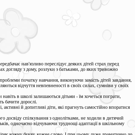
ередбачає нав'язливо переслідує деяких дітей страх перед
ах догляду з дому, розлуки з батьками, до яких тривожно
 проблеми початку навчання, виконуючи замість дітей завдання,
вляються відчуття невпевненості в своїх силах, сумніви у своїх
 навіть в школі залишаються дітьми - їм хочеться пограти,
ть бачити дорослі.
, активні й допитливі діти, які прагнуть самостійно впоратися
го досвіду спілкування з однолітками, не ходили в дитячий
тьків, одночасно відчуваючи труднощі адаптації в шкільному
іряє кожну букву, кожне слово. І при цьому дуже драматично до