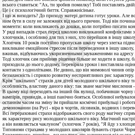
всього ставиться: "Ах, ти зробив помилку! Тобі поставлять двій
Це і є психологічний биття. Справжнісіньке.
І що ж виходить? До приходу матері дитина готує уроки. Але вс
ним бути в силу не залежних від нього причин. Тоді він почина
моменти: коли викликають до дошки, коли потрібно писати конт
У ряді випадків страх перед школою викликаний конфліктами з о
хлопчиків, і особливо для тих з них, хто перейшов в іншу школу
Хлопчик 10 років постійно пропускав школу через злегка підв
викликане емоційним стресом після переведення в іншу школу, 
вживав, відбуваючись укоризненными зауваженнями на адресу 
Тоді хлопчик сам прийняв рішення більше не ходити в школу, бл
приходила до нього додому, перевіряла уроки і виставляла оцін
контакти з однолітками. Не дивно, що він мимоволі чинив опір
беззахисність і сприяло розвитку несприятливих рис характеру.
Крім "шкільних" страхів для дітей молодшого шкільного віку тип
особливість, властиву даного віку: так зване магічне мислення 
В цьому віці переходять на інший бік вулиці, побачивши чорну к
вампірів, привидів, а інші панічно бояться. Особливої небувал
останнім часом на зміну їм прийшли космічні прибульці і робот
демономании (на Русі - віра в чортів, лісовиків, водяних і перев
Всі перераховані страхи відображають свого роду магічну спрямо
як характерну рису молодшого шкільного віку. Магічний настрій
а він виявляється чаклуном" (хлопчик 7 років), "Я йду з хлопця
Типовими страхами у молодших школярів бувають страхи Чорної
Безсмертного, точніше - всього того, що залишилося від нього, 