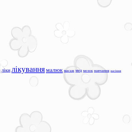
лікування
малюк
ліки
я
мед
масаж
мозок
навчання
насіння