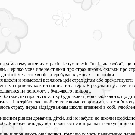
жуємо тему дитячих страхів. Існує термін "шкільна фобія", що п
и. Нерідко мова йде не стільки про страх школи, скільки про стр
 до того ж часто хворіє і перебуває в умовах гіперопіки.
ься школи й мимоволі вселяють цей страх дітям або драматизують
и їх з приводу кожної написаної літери. В результаті у дітей з'я
одіватися на допомогу з будь-якого приводу.
 батьки, які прагнуть успіху будь-якою ціною, забувають, що діти
тися", і потрібен час, щоб стати такими свідомими, якими їх хочу
ають страху перед відвідуванням школи впевнені в собі, улюблені
ищеним рівнем домагань дітей, які не набули до школи необхідно
 собі. У цьому випадку вони бояться не виправдати очікування ба
и чи відповідають біля дошки, тому що їх мати педантично перев