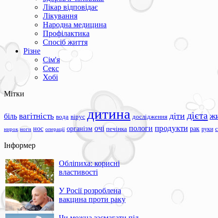
Лікар відповідає
Лікування
Народна медицина
Профілактика
Спосіб життя
Різне
Сім'я
Секс
Хобі
Мітки
дитина
дієта
вагітність
діти
ж
біль
вода
вірус
дослідження
продукти
очі
пологи
нос
організм
рак
печінка
руки
ноги
операції
нирок
Інформер
Обліпиха: корисні
властивості
У Росії розроблена
вакцина проти раку
Чи можна засмагати під