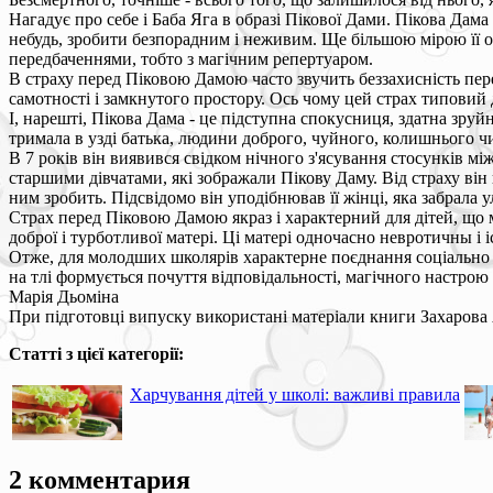
Нагадує про себе і Баба Яга в образі Пікової Дами. Пікова Дама
небудь, зробити безпорадним і неживим. Ще більшою мірою її о
передбаченнями, тобто з магічним репертуаром.
В страху перед Піковою Дамою часто звучить беззахисність пере
самотності і замкнутого простору. Ось чому цей страх типовий 
І, нарешті, Пікова Дама - це підступна спокусниця, здатна зруй
тримала в узді батька, людини доброго, чуйного, колишнього чи
В 7 років він виявився свідком нічного з'ясування стосунків м
старшими дівчатами, які зображали Пікову Даму. Від страху він п
ним зробить. Підсвідомо він уподібнював її жінці, яка забрала у
Страх перед Піковою Дамою якраз і характерний для дітей, що м
доброї і турботливої матері. Ці матері одночасно невротичны і і
Отже, для молодших школярів характерне поєднання соціально і 
на тлі формується почуття відповідальності, магічного настрою і
Марія Дьоміна
При підготовці випуску використані матеріали книги Захарова А
Статті з цієї категорії:
Харчування дітей у школі: важливі правила
2 комментария