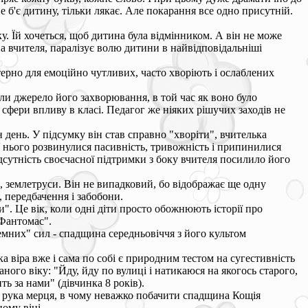
е б'є дитину, тільки лякає. Але покарання все одно присутній.
у. Їй хочеться, щоб дитина була відмінником. А він не може
на вчителя, паралізує волю дитини в найвідповідальніші
терно для емоційно чутливих, часто хворіють і ослаблених
и джерело його захворювання, в той час як воно було
сфери впливу в класі. Педагог же ніяких рішучих заходів не
день. У підсумку він став справно "хворіти", вчителька
 У нього розвинулися пасивність, тривожність і припинилися
дсутність своєчасної підтримки з боку вчителя посилило його
і, землетруси. Він не випадковий, бо відображає ще одну
, передбачення і забобони.
и". Це вік, коли одні діти просто обожнюють історії про
"Фантомас".
темних" сил - спадщина середньовіччя з його культом
а віра вже і сама по собі є природним тестом на сугестивність
ого віку: "Йду, йду по вулиці і натикаюся на якогось старого,
ть за нами" (дівчинка 8 років).
 рука мерця, в чому неважко побачити спадщина Кощія
ному віці.