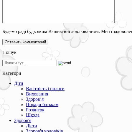
Будемо раді будь-яким Вашим висловлюванням. Ми із задоволен
Пошук
Категорії
Діти
Вагітність і пологи
Виховання
Здоров’я
Поради батькам
Розвиток
Школа
Здоров'я
Дієти
Здоров'я чоловіків