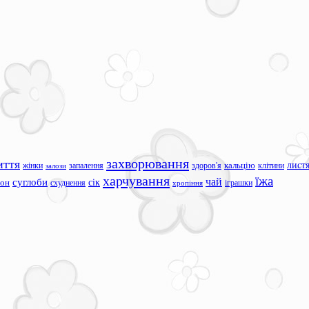
захворювання
иття
лист
жінки
запалення
здоров'я
кальцію
клітини
залози
харчування
їжа
чай
суглоби
сік
сон
схуднення
іграшки
хропіння