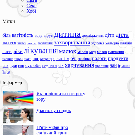
Сім'я
Секс
Хобі
Мітки
дитина
дієта
вагітність
діти
біль
вода
вірус
дослідження
захворювання
життя
жінки
запалення
здоров'я
кальцію
клітини
залози
лікування
малюк
ліки
листя
мед
масаж
мозок
навчання
продукти
очі
пологи
нос
організм
печінка
ноги
операції
насіння
нирок
харчування
чай
суглоби
сік
рак
сон
руки
схуднення
іграшки
хропіння
їжа
Інформер
Як поліпшити гостроту
зору
Діагноз у спадок
П'ять міфів про
свинячий грип