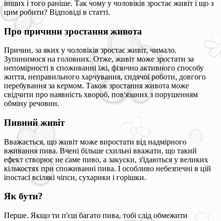
інших і того раніше. Так чому у чоловіків зростає живіт і що з
цим робити? Відповіді в статті.
Про причини зростання живота
Причин, за яких у чоловіків зростає живіт, чимало.
Зупинимося на головних. Отже, живіт може зростати за
непомірності в споживанні їжі, фізично активного способу
життя, неправильного харчування, сидячої роботи, довгого
перебування за кермом. Також зростання живота може
свідчити про наявність хвороб, пов'язаних з порушенням
обміну речовин.
Пивний живіт
Вважається, що живіт може виростати від надмірного
вживання пива. Вчені більше схильні вважати, що такий
ефект створює не саме пиво, а закуски, з'їдаються у великих
кількостях при споживанні пива. І особливо небезпечні в цій
іпостасі всілякі чіпси, сухарики і горішки.
Як бути?
Перше. Якщо ти п'єш багато пива, тобі слід обмежити