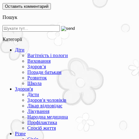
Пошук
Категорії
Діти
Вагітність і пологи
Виховання
Здоров’я
Поради батькам
Розвиток
Школа
Здоров'я
Дієти
Здоров'я чоловіків
Лікар відповідає
Лікування
Народна медицина
Профілактика
Спосіб життя
Різне