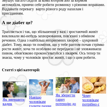
змушує багато сидіти за комп'ютером або за кермом
автомобіля, привчи себе робити розминку з різними вправами.
Віддавати перевагу варто різного роду нахилам і
присіданням.
А не діабет це?
Трапляється і так, що збільшення у вазі і зростаючий живіт
викликали які-небудь захворювання, пов'язані з обміном
речовин. Одна з найбільш неприємних хвороб – цукровий
діабет. Тому, якщо ти помітив, що у тебе раптом почав стрімко
рости живіт, хоча ти особливо не переїдаєш і не зловживаєш
пивом, обов'язково проконсультуйся з лікарем. Ось тепер ти
знаєш, чому у чоловіків зростає живіт, і що з цим робити.
Статті з цієї категорії:
Як зберегти
Чому
Навіщо
Як зменшити
гарну
чоловікам
чоловікам
кадик
потенцію до
потрібно є
голити пахви