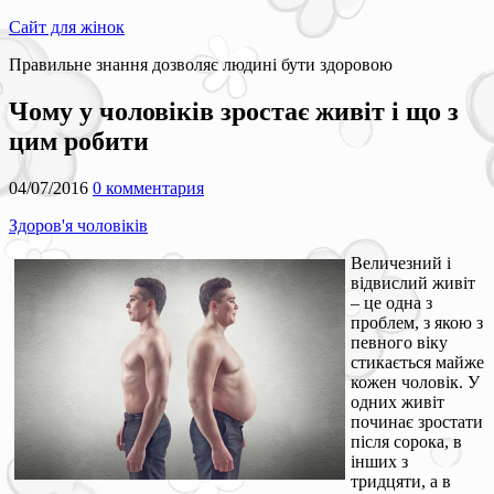
Сайт для жінок
Правильне знання дозволяє людині бути здоровою
Чому у чоловіків зростає живіт і що з
цим робити
04/07/2016
0 комментария
Здоров'я чоловіків
Величезний і
відвислий живіт
– це одна з
проблем, з якою з
певного віку
стикається майже
кожен чоловік. У
одних живіт
починає зростати
після сорока, в
інших з
тридцяти, а в