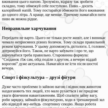
вживання цього напою. Зрозуміло, відразу так зробити
складно, тому обмежуй себе поступово. Пиво – досить
калорійний напій. Тому постарайся обмежити його вживання
до одного літра. А краще, ще менше. Причому намагайся пити
пиво як можна рідше.
Неправильне харчування
Переїдати не варто. Цього не тільки росте живіт, але і виникає
чимало неприємних різних болячок. Тому склади правильний
режим харчування. У цьому допоможуть дієтологи. І, головне,
дотримуйся його. Також, не варто забувати і про те, що
харчуватися треба правильно. Старовинна формула:
“Сніданок з'їж сам, обід поділи з другом, а вечерю віддай
ворогові” дуже актуальна. Намагайся не їсти після шостої
вечора.
Спорт і фізкультура – друзі фігури
Дуже часто проблеми із зайвою вагою і відвислим животом
наздоганяють тих людей, хто мало рухається і не приділяє
уваги фізичним навантаженням. Щоб спалити зайву вагу,
роби зарядку, займайся фізкультурою, ходи в тренажерний зал
або відвідуй яку-небудь спортивну секцію. Якщо робота