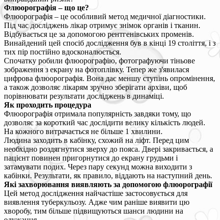
Флюорографія – що це?
Флюорографія – це особливий метод медичної діагностики.
Під час досліджень лікар отримує знімок органів і тканин.
Відбувається це за допомогою рентгенівських променів.
Винайдений цей спосіб дослідження був в кінці 19 століття, і з
тих пір постійно вдосконалюється.
Спочатку робили флюорографію, фотографуючи тіньове
зображення з екрану на фотоплівку. Тепер же з'явилася
цифрова флюорографія. Вона дає меншу ступінь опромінення,
а також дозволяє лікарям зручно зберігати архіви, щоб
порівнювати результати досліджень в динаміці.
Як проходить процедура
Флюорографія отримала популярність завдяки тому, що
дозволяє за короткий час дослідити велику кількість людей.
На кожного витрачається не більше 1 хвилини.
Людина заходить в кабінку, схожий на ліфт. Перед цим
необхідно роздягнутися зверху до пояса. Двері закривається, а
пацієнт повинен пригорнутися до екрану грудьми і
затамувати подих. Через пару секунд можна виходити з
кабінки. Результати, як правило, віддають на наступний день.
Які захворювання виявляють за допомогою флюорографії
Цей метод дослідження найчастіше застосовується для
виявлення туберкульозу. Адже чим раніше виявити цю
хворобу, тим більше підвищуються шанси людини на
одужання.