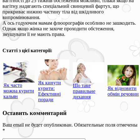
вагітності до 25 тижнів обстеження можливо, тільки якщо на
вагітну надягають спеціальний свинцевий фартух, що
прикриває нижню частину тіла від шкідливого
випромінювання.
А ось годуючим мамам флюорографія особливо не зашкодить.
Однак якщо жінка не захоче проходити обстеження,
змушувати її не мають права.
Статті з цієї категорії:
Як кинути
Як часто
Що таке
Як відновити
курити:
можна курити
правильне
обмін речовин
Ефективні
кальян
дихання
поради
Оставить комментарий
Ваш email не будет опубликован. Обязательные поля отмечены
*