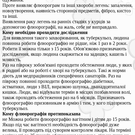
Проте виявляє флюорограм та інші хвороби легень: запалення,
новоутворення, наявність сторонніх предметів, фіброз, кистоз
та інші.
Виявлення раку легень на ранніх стадіях у курців за
допомогою флюорографії, на жаль, себе не виправдало.
Кому необхідно проходити дослідження
Для виявлення такого захворювання, як туберкульоз, людина
повинна робити флюорографію не рідше, ніж 1 раз в 2 роки.
Робити її можна тільки з 15 років. Обов'язково призначають
дослідження, якщо людина скаржиться на задишку, кашель і
млявість.
Раз на півроку зобов'язані проходити обстеження люди, у яких
в родині або на роботі є хворі на туберкульоз. Такі ж норми
діють для медпрацівників специфічних санаторіїв. Раз на
півроку повинні проходити флюорографію діабетики,
астматики, люди з ВІЛ, виразкою шлунка, дванадцятипалої
кишки. Люди, які відбували термін в місцях позбавлення волі,
також проходять обстеження раз на 6 місяців. Призначають
флюорографію призовникам в армію і тим, у кого підозрюють
туберкульоз.
Кому флюорографія протипоказана
не Можна робити флюорографію вагітним і дітям до 15 років.
Якщо під час вагітності необхідність флюорографії дуже
велика, її проводять під суворим контролем лікаря. На терміні