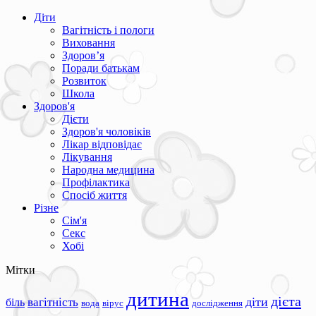
Діти
Вагітність і пологи
Виховання
Здоров’я
Поради батькам
Розвиток
Школа
Здоров'я
Дієти
Здоров'я чоловіків
Лікар відповідає
Лікування
Народна медицина
Профілактика
Спосіб життя
Різне
Сім'я
Секс
Хобі
Мітки
дитина
дієта
вагітність
діти
біль
вода
вірус
дослідження