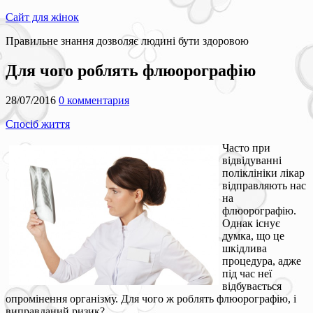
Сайт для жінок
Правильне знання дозволяє людині бути здоровою
Для чого роблять флюорографію
28/07/2016
0 комментария
Спосіб життя
Часто при
відвідуванні
поліклініки лікар
відправляють нас
на
флюорографію.
Однак існує
думка, що це
шкідлива
процедура, адже
під час неї
відбувається
опромінення організму. Для чого ж роблять флюорографію, і
виправданий ризик?