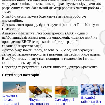
«відчувати» щільність тканин, що враховується хірургами для
розрахунку тиску. Загальний діаметр робочих частин робота -
16 мм.
У майбутньому можна буде керувати таким роботом
дистанційно.
Для вивчення приладу були залучені фахівці з Гонг Конгу та
Німеччини.
Азіатський Інститут Гастроентерології (AIG) - один з
найбільших азіатських центрів ендоскопії, ліцензований на
проведення ERCP (ендоскопічної ретроградної
холангіопанкреатографії).
Доктор Nageshwar Reddy, голова AIG, є одним з кращих
світових гастроентерологів і знаменитий своїми інноваціями.
В майбутньому планується поширити технологію і в інші
клініки по всьому світу.
Переклад та редагування статті виконав Дмитро Кравченко
Статті з цієї категорії:
Судоми в
Ні однієї
ногах:
Лікування
Сам хірург і
таблетки без
причини і
гомеопатією
пацієнт