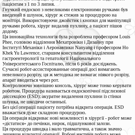
пацієнтам з 1 по 3 липня.
Гнучкий ендоскоп з невеликими електронними ручками був
введений в шлунок, хірург ж стежив за процедурою на
моніторі. Використовуючи джойстик і кнопки для маніпуляції
ручками робота, хірург видалив пухлину, а пацієнт пішов
додому.
Ця інноваційна технологія була розроблена професором Louis
Phee, головою відділення Мехатроніки і Дизайну при
Інституті Механіки і Аеронавтики Nanyang і професором Ho
Khek Yu Lawrence, старшим консультантом відділення
гастроентерології та гепатології Національного
Університетського Госпіталю, після 6 років досліджень.
Сучасні робот-ассистированные операції досі вимагають
невеликого розрізу, ця ж методика не вимагає ніякого розрізу,
апарат вводиться через рот.
Контролюючи зовнішню консоль, хірург може тонко керувати
роботом. Процедура називається ендоскопічної підслизової
диссекцією (ESD): акуратне видалення пухлини із стінки
шлунка, не шкодячи останньої.
Без цієї операції пацієнту потрібна відкрита операція. ESD
вважається дуже складною процедурою.
Ця операція відкриває нові можливості в хірургії - робот може
«дістатися» до печінки, нирок, підшлункової залози.
Ця процедура швидка і мало травматична, а також значно
дешевше відкритої операції. Робочі частини робота може