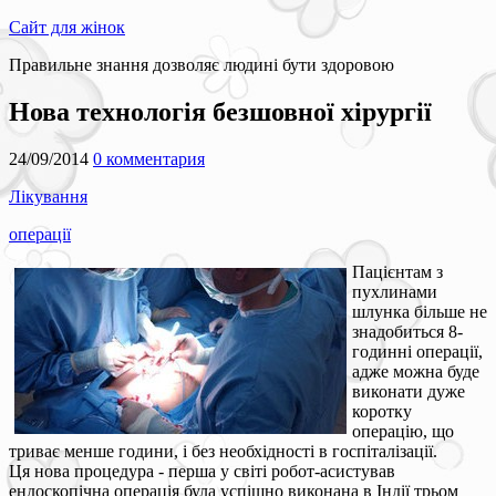
Сайт для жінок
Правильне знання дозволяє людині бути здоровою
Нова технологія безшовної хірургії
24/09/2014
0 комментария
Лікування
операції
Пацієнтам з
пухлинами
шлунка більше не
знадобиться 8-
годинні операції,
адже можна буде
виконати дуже
коротку
операцію, що
триває менше години, і без необхідності в госпіталізації.
Ця нова процедура - перша у світі робот-асистував
ендоскопічна операція була успішно виконана в Індії трьом