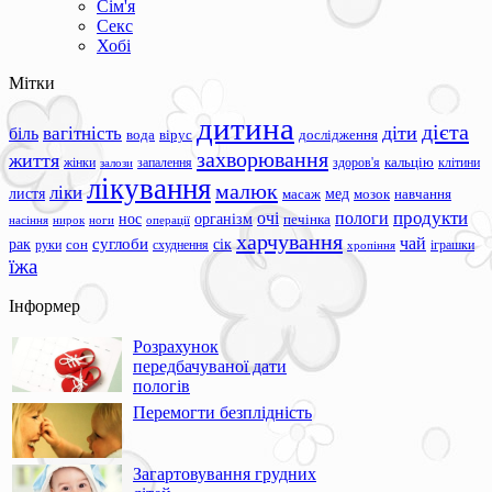
Сім'я
Секс
Хобі
Мітки
дитина
дієта
вагітність
діти
біль
вода
вірус
дослідження
захворювання
життя
жінки
запалення
здоров'я
кальцію
клітини
залози
лікування
малюк
ліки
листя
мед
масаж
мозок
навчання
продукти
очі
пологи
нос
організм
печінка
ноги
операції
насіння
нирок
харчування
чай
суглоби
сік
рак
сон
руки
схуднення
іграшки
хропіння
їжа
Інформер
Розрахунок
передбачуваної дати
пологів
Перемогти безплідність
Загартовування грудних