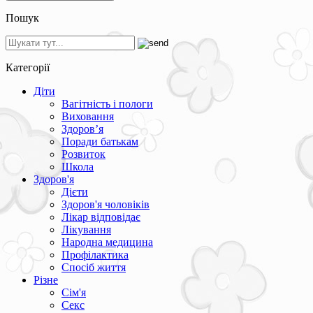
Пошук
Категорії
Діти
Вагітність і пологи
Виховання
Здоров’я
Поради батькам
Розвиток
Школа
Здоров'я
Дієти
Здоров'я чоловіків
Лікар відповідає
Лікування
Народна медицина
Профілактика
Спосіб життя
Різне
Сім'я
Секс