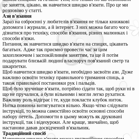
це заняття, цікаво, як навчитися швидко в'язати. Про це ми
розповімо у статті.
Ази в'язання
Зараз на озброєнні у любителів в'язання не тільки книжкові
допомоги і журнали, а й інтернет. З них можна багато чого
дізнатися про техніку, способи в'язання, різних малюнках і
способи в'язки.
Питання, як навчитися швидко в'язати на спицях, цікавить
багатьох. Адже так приємно провести час за цим
захоплюючим і заспокійливим заняттям, та ще й потім
подарувати близькій людині власноруч пов'язаний светр та
шкарпетки.
Щоб навчитися швидко в'язати, необхідно засвоїти ази. Дуже
важливо освоїти техніку правильного тримання спиць, а
також правильної постановки рук і пальців.
Щоб було зручніше в'язати, потрібно сідати так, щоб руки ні в
що не пручалися, а були вільними і могли легко рухатися.
Важливу роль відіграє і те, куди покласти клубок ниток.
Нитка повинна витягуватися вільно. Якщо чітко слідувати
інструкції, то можна самостійно освоїти основні способи
набору петель. Допомогти в цьому можуть як друковані
інструкції, так і відеоуроки. Але краще, звичайно, щоб
настанови давав досвідчений в'язальник.
Традиційний спосіб
Навчитися швидко в'язати можна традиційним способом.