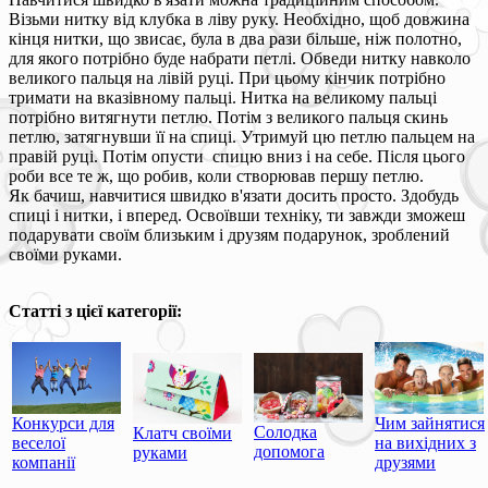
Візьми нитку від клубка в ліву руку. Необхідно, щоб довжина
кінця нитки, що звисає, була в два рази більше, ніж полотно,
для якого потрібно буде набрати петлі. Обведи нитку навколо
великого пальця на лівій руці. При цьому кінчик потрібно
тримати на вказівному пальці. Нитка на великому пальці
потрібно витягнути петлю. Потім з великого пальця скинь
петлю, затягнувши її на спиці. Утримуй цю петлю пальцем на
правій руці. Потім опусти спицю вниз і на себе. Після цього
роби все те ж, що робив, коли створював першу петлю.
Як бачиш, навчитися швидко в'язати досить просто. Здобудь
спиці і нитки, і вперед. Освоївши техніку, ти завжди зможеш
подарувати своїм близьким і друзям подарунок, зроблений
своїми руками.
Статті з цієї категорії:
Конкурси для
Чим зайнятися
Солодка
Клатч своїми
веселої
на вихідних з
допомога
руками
компанії
друзями