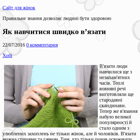
Сайт для жінок
Правильне знання дозволяє людині бути здоровою
Як навчитися швидко в’язати
22/07/2016
0 комментария
Хобі
В'язати люди
навчилися ще з
незапам'ятних
часів. Теплі
вовняні речі
виготовляли ще
стародавні
скандинави.
Тепер же в'язання
набуло великої
популярності й
стало одним з
улюблених захоплень не тільки жінок, але й чоловіків. В'язати
можна спицями та гачком. Тим, хто тільки почав освоювати