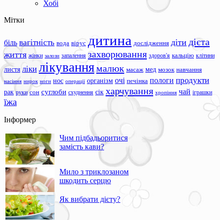
Хобі
Мітки
дитина
дієта
вагітність
діти
біль
вода
вірус
дослідження
захворювання
життя
жінки
запалення
здоров'я
кальцію
клітини
залози
лікування
малюк
ліки
листя
мед
масаж
мозок
навчання
продукти
очі
пологи
нос
організм
печінка
ноги
операції
насіння
нирок
харчування
чай
суглоби
сік
рак
сон
руки
схуднення
іграшки
хропіння
їжа
Інформер
Чим підбадьоритися
замість кави?
Мило з триклозаном
шкодить серцю
Як вибрати дієту?