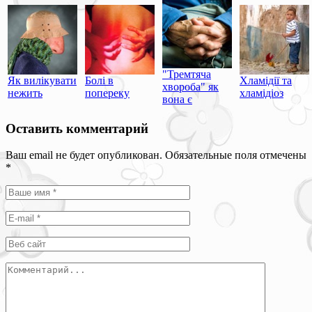
"Тремтяча
Як вилікувати
Болі в
Хламідії та
хвороба" як
нежить
попереку
хламідіоз
вона є
Оставить комментарий
Ваш email не будет опубликован. Обязательные поля отмечены
*