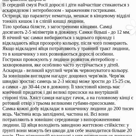
В середній смузі Росії дорослі і діти найчастіше стикаються з
аскаридозом і энтеробиозом - зараженням гостриками.
Остриця, що паразитує нематода, мешкає в кінцевому відділі
тонких кишок і в сліпій кишці людини.
Тіло хробака білясте, з загостреними кінцями. Самці
досягають 2-5 міліметрів в довжину. Самки більші - до 12 мм.
В нічний час самки вибираються з заднього проходу і
відкладають яйця прозорого кольору, після чого помирають.
Якщо відкладені яйця потрапляють у травний тракт людини,
то в кишечнику з них розвиваються дорослі особини.
Гострики провокують у людини розвиток ентеробіозу -
захворювання, яке особливо часто зустрічається у дітей.
Аскарида - великий круглий черв'як червонуватого кольору.
За зовнішнім виглядом нагадує дощових черв'яків. Черв'як
швидко зростає: самець за 2-3 місяці може зрости до 15-25 см,
а самки - до 30-44 см в довжину. Її хвостовий кінець має
конічний придаток і дві великі присоски на внутрішній
стороні тіла. Хвіст самця нагадує гачок, а на головному кінці є
ротовий отвір з трьома великими губами-присосками.
Самка кожні добу відкладає в кишечнику людини до 200 тисяч
яєць. Частина яєць запліднені, частина ні. Всі вони
потрапляють в зовнішнє середовище з випорожненнями
людини. Ці яйця володіють завидною життєвою стійкістю: у
ґрунті вони можуть без шкоди для себе знаходитися більше 20
років. При підвищеній вологості з них розвиваються личинки,