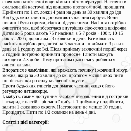
склянкою кип'яченої води кімнатної температури. Настояти в
емальованій каструлі під кришкою протягом ночі, процідити.
Приймати по 1 ст. ложці 4 рази на день за 30 хвилин до їди.
Від будь-яких глистів допомагають насіння гарбуза. Вони
повинні бути сирими, тільки підсушеними. Насіння потрібно
очистити так, щоб збереглася внутрішня сіро-зелена шкірочка.
Дітям до 5 років дають 75 г насіння, з 5-7 років - 100 г, 10-15
років - 200 г, дорослим - 3 склянки в день. Все кількість
насіння потрібно розділити на 3 частини і приймати 3 рази в
день за 1 годину до їжі. Після прийому заключній порції через
2 години потрібно прийняти проносне. Глисти можуть
виходити 2-3 доби. Тому протягом цього часу робляться
очисні клізми.
Впоратися з лямбліями, які вражають печінку і жовчний міхур,
можна, якщо за 30 хвилин до їжі протягом місяця-двох пити
по півсклянки розсолу квашеної капусти.
Проти будь-яких глистів допомагає часник, якщо є його
регулярно натщесерце.
І, мабуть, самим доступним засобом позбавлення від гостриків
і аскарид є настій з ріпчастої цибулі. 1 цибулину подрібнити,
залити 1 склянкою окропу. Настоювати не менше 10 годин.
Процідити. Пити по 1/2 склянки на день 4 дні.
Статті з цієї категорії: