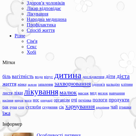
Здоров'я чоловіків
Лікар відповідає
Лікування
Народна медицина
Профілактика
Спосіб життя
Різне
Сім'я
Секс
Хобі
Мітки
дитина
дієта
вагітність
діти
біль
вода
вірус
дослідження
захворювання
життя
жінки
запалення
здоров'я
кальцію
клітини
залози
лікування
малюк
ліки
листя
мед
масаж
мозок
навчання
продукти
очі
пологи
нос
організм
печінка
ноги
операції
насіння
нирок
харчування
чай
суглоби
сік
рак
сон
руки
схуднення
іграшки
хропіння
їжа
Інформер
Особливості дитячих