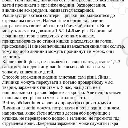
здатні проникати в організм людини. Захворювання,
викликане аскаридами, називається аскаридоз.
Рідше зустрічаються солітери - ціп'яки, що відносяться до
стрічковим глистам. Найчастіше в організм людини
потрапляють свинячий солітер і бичачий солітер. Вони
можуть досягати довжини 1,5-2 і 4-6 метрів. В організмі
людини солітери знаходяться у тонких кишках,
прикріплюючись до стінки кишки знаходяться на голові
присосками. Найнебезпечнішим вважається свинячий солітер,
тому що його личинки можуть проникнути в мозок, очі і
тканини.
Карликовий ціп'як, незважаючи на свою назву, досягає 1,5-3
сантиметрів в довжину, частіше всього він паразитує в
тонкому кишечнику дітей.
Способи зараження людини глистами самі різні. Яйця і
личинки можуть перебувати в погано провареному м'ясі
тварин, заражених глистами. У нас, на щастя, не є
національною стравою біфштекс з кров'ю. Але непросмажені
шашлики зустрічаються як завгодно часто.
Влітку обсіменіння харчових продуктів сприяють мухи.
Личинки глистів можуть потрапляти в рот людини з пилом,
наприклад, якщо з'їсти яблуко з дерева або полуницю з
кущика, не перевареною водою, з зеленню, не промитої під
струменем води. Джерелом зараження може служити і ікра