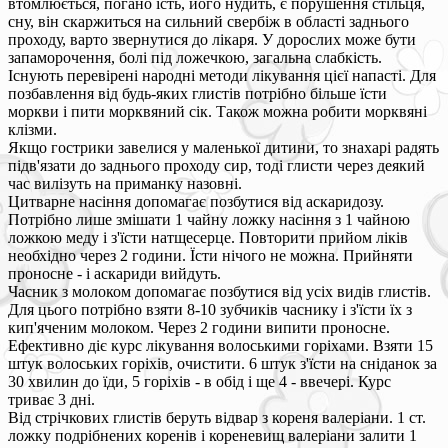
втомлюється, погано їсть, його нудить, є порушення стільця,
сну, він скаржиться на сильний свербіж в області заднього
проходу, варто звернутися до лікаря. У дорослих може бути
запаморочення, болі під ложечкою, загальна слабкість.
Існують перевірені народні методи лікування цієї напасті. Для
позбавлення від будь-яких глистів потрібно більше їсти
моркви і пити морквяний сік. Також можна робити морквяні
клізми.
Якщо гострики завелися у маленької дитини, то знахарі радять
підв'язати до заднього проходу сир, тоді глисти через деякий
час вилізуть на приманку назовні.
Цитварне насіння допомагає позбутися від аскаридозу.
Потрібно лише змішати 1 чайну ложку насіння з 1 чайною
ложкою меду і з'їсти натщесерце. Повторити прийом ліків
необхідно через 2 години. Їсти нічого не можна. Прийняти
проносне - і аскариди вийдуть.
Часник з молоком допомагає позбутися від усіх видів глистів.
Для цього потрібно взяти 8-10 зубчиків часнику і з'їсти їх з
кип'яченим молоком. Через 2 години випити проносне.
Ефективно діє курс лікування волоськими горіхами. Взяти 15
штук волоських горіхів, очистити. 6 штук з'їсти на сніданок за
30 хвилин до їди, 5 горіхів - в обід і ще 4 - ввечері. Курс
триває 3 дні.
Від стрічкових глистів беруть відвар з кореня валеріани. 1 ст.
ложку подрібнених коренів і кореневищ валеріани залити 1