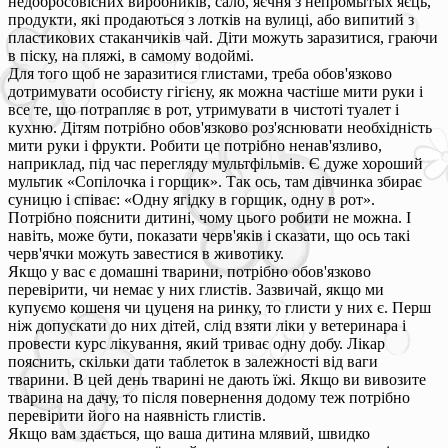
недобросовісних виробників, сало, яєчня з непромытых яєць,
продукти, які продаються з лотків на вулиці, або випитий з
пластикових стаканчиків чай. Діти можуть заразитися, граючи
в піску, на пляжі, в самому водоймі.
Для того щоб не заразитися глистами, треба обов'язково
дотримувати особисту гігієну, як можна частіше мити руки і
все те, що потрапляє в рот, утримувати в чистоті туалет і
кухню. Дітям потрібно обов'язково роз'яснювати необхідність
мити руки і фрукти. Робити це потрібно ненав'язливо,
наприклад, під час перегляду мультфільмів. Є дуже хороший
мультик «Сопілочка і горщик». Так ось, там дівчинка збирає
суницю і співає: «Одну ягідку в горщик, одну в рот».
Потрібно пояснити дитині, чому цього робити не можна. І
навіть, може бути, показати черв'яків і сказати, що ось такі
черв'ячки можуть завестися в животику.
Якщо у вас є домашні тварини, потрібно обов'язково
перевірити, чи немає у них глистів. Зазвичай, якщо ми
купуємо кошеня чи цуценя на ринку, то глисти у них є. Перш
ніж допускати до них дітей, слід взяти ліки у ветеринара і
провести курс лікування, який триває одну добу. Лікар
пояснить, скільки дати таблеток в залежності від ваги
тварини. В цей день тварині не дають їжі. Якщо ви вивозите
тварина на дачу, то після повернення додому теж потрібно
перевірити його на наявність глистів.
Якщо вам здається, що ваша дитина млявий, швидко