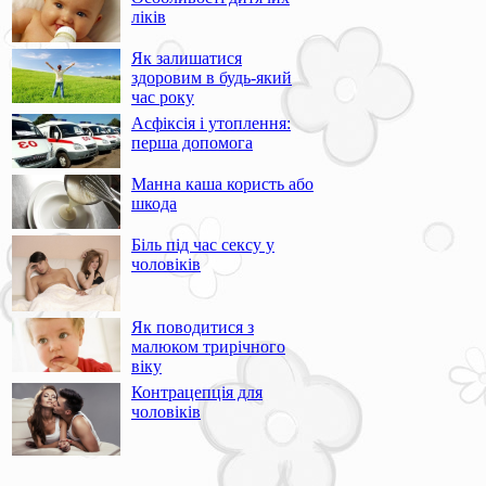
ліків
Як залишатися
здоровим в будь-який
час року
Асфіксія і утоплення:
перша допомога
Манна каша користь або
шкода
Біль під час сексу у
чоловіків
Як поводитися з
малюком трирічного
віку
Контрацепція для
чоловіків