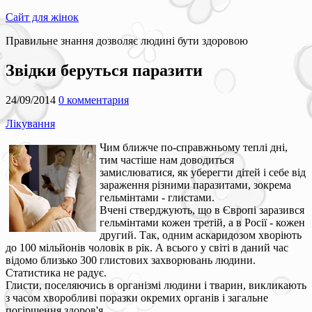
Сайт для жінок
Правильне знання дозволяє людині бути здоровою
Звідки беруться паразити
24/09/2014
0 комментария
Лікування
Чим ближче по-справжньому теплі дні,
тим частіше нам доводиться
замислюватися, як уберегти дітей і себе від
зараження різними паразитами, зокрема
гельмінтами - глистами.
Вчені стверджують, що в Європі заразився
гельмінтами кожен третій, а в Росії - кожен
другий. Так, одним аскаридозом хворіють
до 100 мільйонів чоловік в рік. А всього у світі в даний час
відомо близько 300 глистових захворювань людини.
Статистика не радує.
Глисти, поселяючись в організмі людини і тварин, викликають
з часом хворобливі поразки окремих органів і загальне
погіршення здоров'я.