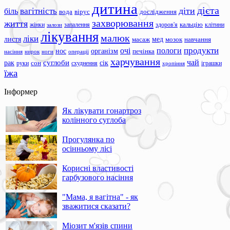
дитина
дієта
вагітність
діти
біль
вода
вірус
дослідження
захворювання
життя
жінки
запалення
здоров'я
кальцію
клітини
залози
лікування
малюк
ліки
листя
мед
масаж
мозок
навчання
продукти
очі
пологи
нос
організм
печінка
ноги
операції
насіння
нирок
харчування
чай
суглоби
сік
рак
сон
руки
схуднення
іграшки
хропіння
їжа
Інформер
Як лікувати гонартроз
колінного суглоба
Прогулянка по
осінньому лісі
Корисні властивості
гарбузового насіння
"Мама, я вагітна" - як
зважитися сказати?
Міозит м'язів спини