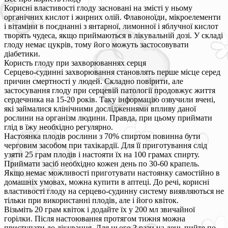
Корисні властивості глоду засновані на змісті у ньому
органічних кислот і жирних олій. Флавоноїди, мікроелементи
і вітаміни в поєднанні з янтарної, лимонної і яблучної кислот
творять чудеса, якщо приймаються в лікувальній дозі. У складі
глоду немає цукрів, тому його можуть застосовувати
діабетики.
Користь глоду при захворюваннях серця
Серцево-судинні захворювання становлять перше місце серед
причин смертності у людей. Складно повірити, але
застосування глоду при серцевій патології продовжує життя
сердечника на 15-20 років. Таку інформацію озвучили вчені,
які займалися клінічними дослідженнями впливу даної
рослини на організм людини. Правда, при цьому приймати
глід в їжу необхідно регулярно.
Настоянка плодів рослини з 70% спиртом повинна бути
черговим засобом при тахікардії. Для її приготування слід
узяти 25 грам плодів і настояти їх на 100 грамах спирту.
Приймати засіб необхідно кожен день по 30-60 крапель.
Якщо немає можливості приготувати настоянку самостійно в
домашніх умовах, можна купити в аптеці. До речі, корисні
властивості глоду на серцево-судинну систему виявляються не
тільки при використанні плодів, але і його квіток.
Візьміть 20 грам квіток і додайте їх у 200 мл звичайної
горілки. Після настоювання протягом тижня можна
приступати до лікування. Для цього 3 рази на день пийте по