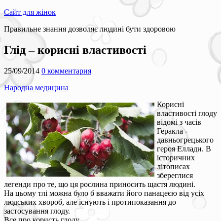
Сайт для жінок
Правильне знання дозволяє людині бути здоровою
Глід – корисні властивості
25/09/2014
0 комментария
Народна медицина
Корисні
властивості глоду
відомі з часів
Геракла -
давньогрецького
героя Еллади. В
історичних
літописах
збереглися
легенди про те, що ця рослина приносить щастя людині.
На цьому тлі можна було б вважати його панацеєю від усіх
людських хвороб, але існують і протипоказання до
застосування глоду.
Все про користь глоду