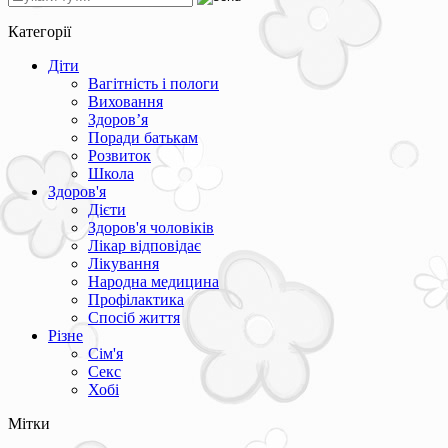
Категорії
Діти
Вагітність і пологи
Виховання
Здоров’я
Поради батькам
Розвиток
Школа
Здоров'я
Дієти
Здоров'я чоловіків
Лікар відповідає
Лікування
Народна медицина
Профілактика
Спосіб життя
Різне
Сім'я
Секс
Хобі
Мітки