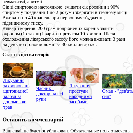
ревматизмі, аритмії.
Сік зі спиртовою настоянкою: змішати сік рослини з 90%
спиртом у поєднанні 1 до 2-розум і зберігати в темному місці.
Вживати по 40 крапель при нервовому збудженні,
підвищеному тиску.
Відвар з коренів: 200 грам подрібнених коренів залити
окропом (1 стакан) і варити протягом 10 хвилин. Після
охолодження лікарського засобу його можна вживати 3 рази
на день по столовій ложці за 30 хвилин до їжі.
Статті з цієї категорії:
Лікування
захворювань
Лікування
Часник -
щитовидної
простуди
Оман - "дев'ят
доктор на всі
залози за
народними
сил"
руки
допомогою
засобами
трав
Оставить комментарий
Ваш email не будет опубликован. Обязательные поля отмечены