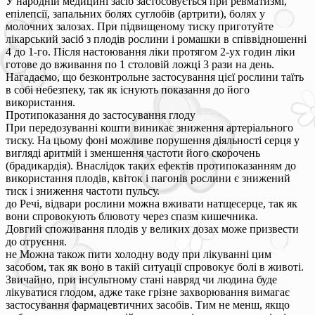
У народній медицині засіб застосовується при ревматизмі,
епілепсії, запальних болях суглобів (артрити), болях у
молочних залозах. При підвищеному тиску приготуйте
лікарський засіб з плодів рослини і ромашки в співвідношенні
4 до 1-го. Після настоювання ліки протягом 2-ух годин ліки
готове до вживання по 1 столовій ложці 3 рази на день.
Нагадаємо, що безконтрольне застосування цієї рослини таїть
в собі небезпеку, так як існують показання до його
використання.
Протипоказання до застосування глоду
При передозуванні кошти виникає зниження артеріального
тиску. На цьому фоні можливе порушення діяльності серця у
вигляді аритмій і зменшення частоти його скорочень
(брадикардія). Внаслідок таких ефектів протипоказанням до
використання плодів, квіток і пагонів рослини є знижений
тиск і зниження частоти пульсу.
до Речі, відвари рослини можна вживати натщесерце, так як
вони спровокують блювоту через спазм кишечника.
Довгий споживання плодів у великих дозах може призвести
до отруєння.
не Можна також пити холодну воду при лікуванні цим
засобом, так як воно в такій ситуації спровокує болі в животі.
Звичайно, при інсультному стані навряд чи людина буде
лікуватися глодом, адже таке грізне захворювання вимагає
застосування фармацевтичних засобів. Тим не менш, якщо