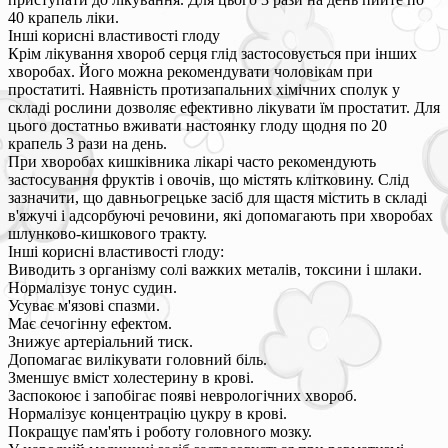
40 крапель ліки.
Інші корисні властивості глоду
Крім лікування хвороб серця глід застосовується при інших
хворобах. Його можна рекомендувати чоловікам при
простатиті. Наявність протизапальних хімічних сполук у
складі рослини дозволяє ефективно лікувати їм простатит. Для
цього достатньо вживати настоянку глоду щодня по 20
крапель 3 рази на день.
При хворобах кишківника лікарі часто рекомендують
застосування фруктів і овочів, що містять клітковину. Слід
зазначити, що давньогрецьке засіб для щастя містить в складі
в'яжучі і адсорбуючі речовини, які допомагають при хворобах
шлунково-кишкового тракту.
Інші корисні властивості глоду:
Виводить з організму солі важких металів, токсини і шлаки.
Нормалізує тонус судин.
Усуває м'язові спазми.
Має сечогінну ефектом.
Знижує артеріальний тиск.
Допомагає вилікувати головний біль.
Зменшує вміст холестерину в крові.
Заспокоює і запобігає появі неврологічних хвороб.
Нормалізує концентрацію цукру в крові.
Покращує пам'ять і роботу головного мозку.