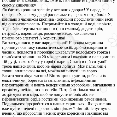
поставити в холодильник. Їжте її, і ви виявите приємні зміни у
своєму кишечнику.
Як багато кропиви зеленіє у весняних дворах! У народі є
повір'я: «У вашому дворі росте саме те, що вам потрібно!» У
компанії з часником кропива - хороший профілактичний засіб
від онкозахворювань. Потримайте її в холодній воді, наріжте,
з'єднайте з тертим часник о м ( п о смаком), додати кріп,
петрушку, варені яйця, рослинне масло, сік лимона і -
приємного апетиту! А користь яка!
Ви застудилися, у вас нарив в горлі? Народна медицина
пропонує ось таку симпатическое засіб: дрібно накришити
часник, покласти в порожню шкаралупу волоського горіха і
прив'язати хвилин на 20 між великим і вказівним пальцями на
тій руці, з якого боку у горлі є нарив. Спати в цій ситуації
треба напівсидячи, щоб не нарив лопнув. Між пальцями є
точки, впливаючи на які, можна вплинути і на горло.
Багато чого лікує часник! Він зміцнює судини, роблячи їх
еластичними, бореться із запальними, інфекційними,
паразитарними й навіть венеричними хворобами, виганяючи з
організму небажаних «гостей». Потрібно тільки знати і
дотримуватися міри, щоб не допустити опік або не
перевантажити серце гострими часниковими речовинами.
Подивимося, що робиться в наших скриньках...Якщо часник
вже пустив зелені паростки, він цілком їстівний. Існує думка
вчених, що пророслий часник дуже корисний і захищає від