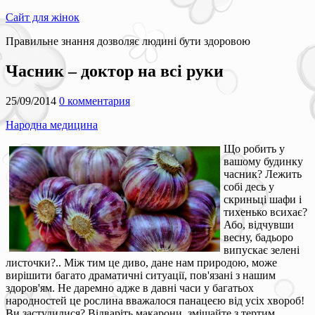
Сайт для жінок
Правильне знання дозволяє людині бути здоровою
Часник – доктор на всі руки
25/09/2014
0 комментария
Народна медицина
Що робить у
вашому будинку
часник? Лежить
собі десь у
скриньці шафи і
тихенько всихає?
Або, відчувши
весну, бадьоро
випускає зелені
листочки?.. Між тим це диво, дане нам природою, може
вирішити багато драматичні ситуації, пов'язані з нашим
здоров'ям. Не даремно адже в давні часи у багатьох
народностей це рослина вважалося панацеєю від усіх хвороб!
Ви застудилися? Відваріть макарони, змішайте з тертим