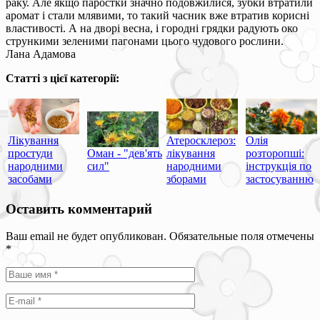
раку. Але якщо паростки значно подовжилися, зубки втратили
аромат і стали млявими, то такий часник вже втратив корисні
властивості. А на дворі весна, і городні грядки радують око
стрункими зеленими пагонами цього чудового рослини.
Лана Адамова
Статті з цієї категорії:
Лікування
Атеросклероз:
Олія
простуди
Оман - "дев'ять
лікування
розторопші:
народними
сил"
народними
інструкція по
засобами
зборами
застосуванню
Оставить комментарий
Ваш email не будет опубликован. Обязательные поля отмечены
*