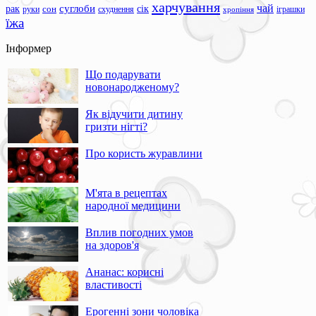
харчування
чай
суглоби
сік
рак
сон
руки
схуднення
іграшки
хропіння
їжа
Інформер
Що подарувати
новонародженому?
Як відучити дитину
гризти нігті?
Про користь журавлини
М'ята в рецептах
народної медицини
Вплив погодних умов
на здоров'я
Ананас: корисні
властивості
Ерогенні зони чоловіка