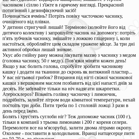
часником і сіллю і з'їжте в гарячому вигляді. Прекрасний
потогінний і дезинфікуючий засіб!
Починається ячмінь? Потріть повіку часточкою часнику,
очищеного від плівки.
У дитини стригучий лишай! Терміново ізолюйте його від
дитячого колективу і запрошуйте часник на допомогу: потріть
п'ять зубчиків часнику, змішайте з ложкою гліцерину і, коли
настоїться, обробляйте цим складом уражене місце. За три дні
активної обробки лишай зникне.
Укус або гнійну рану можна лікувати маззю з часнику з медом
(головка часнику, 50 г меду). Пов'язки міняти кожен день!
Якщо у вас болить голова, спробуйте зробити часникову
кашку і додати на тканини до скронь як витяжний пластир...
У вас нігтьової грибок? Втирання під нігті свіжої часникової
кашки з вершковим маслом позбавить від цієї напасті днів за
десять. Не забувайте тільки на ніч надягати шкарпетки.
Атеросклероз? Візьміть голівку часничку і лимончик,
подрібніть, залийте літром води кімнатної температури, нехай
постоїть три доби. Пити треба по 1 столовій ложці 3 рази в
день перед їжею.
Болять і хрустять суглоби ніг? Теж допоможе часник (100 г),
тільки в компанії з трьома лимонами і 200 г кореня селери.
Перемолоти все на м'ясорубці, залити двома літрами окропу.
Охолоне - поставити в холодильник. Вранці натщесерце пити
по 50-70 р. до лікування.