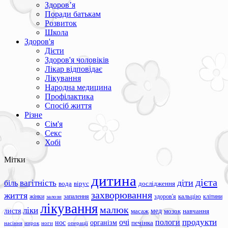
Здоров’я
Поради батькам
Розвиток
Школа
Здоров'я
Дієти
Здоров'я чоловіків
Лікар відповідає
Лікування
Народна медицина
Профілактика
Спосіб життя
Різне
Сім'я
Секс
Хобі
Мітки
дитина
дієта
вагітність
діти
біль
вода
вірус
дослідження
захворювання
життя
жінки
запалення
здоров'я
кальцію
клітини
залози
лікування
малюк
ліки
листя
мед
масаж
мозок
навчання
продукти
очі
пологи
нос
організм
печінка
ноги
операції
насіння
нирок