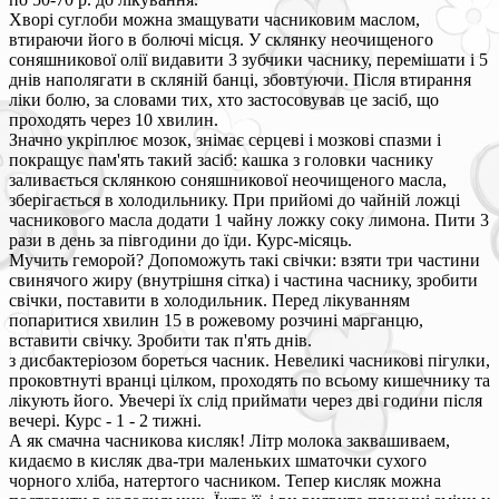
Хворі суглоби можна змащувати часниковим маслом,
втираючи його в болючі місця. У склянку неочищеного
соняшникової олії видавити 3 зубчики часнику, перемішати і 5
днів наполягати в скляній банці, збовтуючи. Після втирання
ліки болю, за словами тих, хто застосовував це засіб, що
проходять через 10 хвилин.
Значно укріплює мозок, знімає серцеві і мозкові спазми і
покращує пам'ять такий засіб: кашка з головки часнику
заливається склянкою соняшникової неочищеного масла,
зберігається в холодильнику. При прийомі до чайній ложці
часникового масла додати 1 чайну ложку соку лимона. Пити 3
рази в день за півгодини до їди. Курс-місяць.
Мучить геморой? Допоможуть такі свічки: взяти три частини
свинячого жиру (внутрішня сітка) і частина часнику, зробити
свічки, поставити в холодильник. Перед лікуванням
попаритися хвилин 15 в рожевому розчині марганцю,
вставити свічку. Зробити так п'ять днів.
з дисбактеріозом бореться часник. Невеликі часникові пігулки,
проковтнуті вранці цілком, проходять по всьому кишечнику та
лікують його. Увечері їх слід приймати через дві години після
вечері. Курс - 1 - 2 тижні.
А як смачна часникова кисляк! Літр молока заквашиваем,
кидаємо в кисляк два-три маленьких шматочки сухого
чорного хліба, натертого часником. Тепер кисляк можна