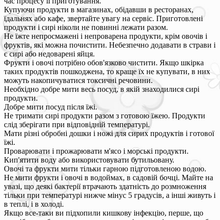
час процесу її приготування.
Купуючи продукти в магазинах, обідавши в ресторанах,
їдальнях або кафе, звертайте увагу на сервіс. Приготовлені
продукти і сирі ніколи не повинні лежати разом.
Не їжте непросмажені і непроварена продукти, крім овочів і
фруктів, які можна почистити. Небезпечно додавати в страви і
є сирі або недоварені яйця.
Фрукти і овочі потрібно обов'язково чистити. Якщо шкірка
таких продуктів пошкоджена, то краще їх не купувати, в них
можуть накопичуватися токсичні речовини.
Необхідно добре мити весь посуд, в якій знаходилися сирі
продукти.
Добре мити посуд після їжі.
Не тримати сирі продукти разом з готовою їжею. Продукти
слід зберігати при відповідній температурі.
Мати різні обробні дошки і ножі для сирих продуктів і готової
їжі.
Проварювати і прожарювати м'ясо і морські продукти.
Кип'ятити воду або використовувати бутильовану.
Овочі та фрукти мити тільки гарною підготовленою водою.
Не мити фрукти і овочі в водоймах, в садовій бочці. Майте на
увазі, що деякі бактерії втрачають здатність до розмноження
тільки при температурі нижче мінус 5 градусів, а інші живуть і
в теплі, і в холоді.
Якщо все-таки ви підхопили кишкову інфекцію, перше, що