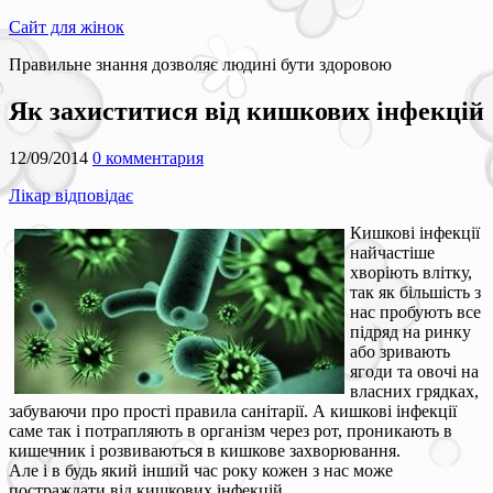
Сайт для жінок
Правильне знання дозволяє людині бути здоровою
Як захиститися від кишкових інфекцій
12/09/2014
0 комментария
Лікар відповідає
Кишкові інфекції
найчастіше
хворіють влітку,
так як більшість з
нас пробують все
підряд на ринку
або зривають
ягоди та овочі на
власних грядках,
забуваючи про прості правила санітарії. А кишкові інфекції
саме так і потрапляють в організм через рот, проникають в
кишечник і розвиваються в кишкове захворювання.
Але і в будь який інший час року кожен з нас може
постраждати від кишкових інфекцій.