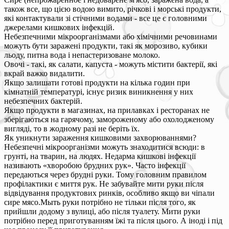
також все, що цією водою вимито, річкові і морські продукти,
які контактували зі стічними водами - все це є головними
джерелами кишкових інфекцій.
Небезпечними мікроорганізмами або хімічними речовинами
можуть бути заражені продукти, такі як морозиво, кубики
льоду, питна вода і непастеризоване молоко.
Овочі - такі, як салати, капуста - можуть містити бактерії, які
вкрай важко видалити.
Якщо залишати готові продукти на кілька годин при
кімнатній температурі, існує ризик виникнення у них
небезпечних бактерій.
Якщо продукти в магазинах, на прилавках і ресторанах не
зберігаються на гарячому, замороженому або охолодженому
вигляді, то в жодному разі не беріть їх.
Як уникнути зараження кишковими захворюваннями?
Небезпечні мікроорганізми можуть знаходитися всюди: в
грунті, на тварин, на людях. Недарма кишкові інфекції
називають «хворобою брудних рук». Часто інфекції
передаються через брудні руки. Тому головним правилом
профілактики є миття рук. Не забувайте мити руки після
відвідування продуктових ринків, особливо якщо ви чіпали
сире мясо.Мыть руки потрібно не тільки після того, як
прийшли додому з вулиці, або після туалету. Мити руки
потрібно перед приготуванням їжі та після цього. А іноді і під