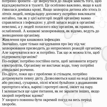
потрібно зробити - це звернутися до лікаря замість того, щоб
відсиджуватися в туалеті. Це особливо важливо, якщо в калі
з'явилася домішка крові. Якщо захворіла дитина або хтось із
літніх людей, невідкладну допомогу потрібно викликати
негайно, так як у цієї категорії людей організму важко
справлятися з інфекцією: у дітей запаси води в організмі
невеликі, а у людей похилого віку організм, як правило,
ослаблений. А кишкові захворювання, як відомо, ведуть до
зневоднення організму.
Живлення при кишкових інфекціях
Звичайно, одне тільки нагадування про їжу під час
захворювання призводить до неприємних реакцій організму.
Але харчуватися все ж потрібно. Так що ж можна їсти, щоб
підтримати організм?
По-перше, потрібно постійно пити, щоб заповнити втрату
електролітів, Організму не вистачає води, тому потрібні
спеціальні розчини.
По-друге, поки що є проблеми зі стільцем, потрібно
дотримувати певну дієту. Дозволяються каші на воді (вівсяна
або рисова), сухарики, пісні м'ясні бульйони з додаванням
протертого м'яса, варені і протерті овочі, омлет на пару.
І залишається ще одне питання, як не заразити інших, якщо
хворий перебуває вдома?
У хворого повинна бути окремий посуд на весь період
хвороби.