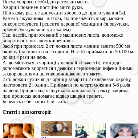
Посуд хворого необхідно ретельно мити.
Хворий повинен постійно мити руки.
Ні в якому разі не допускати хворого до приготування їжі.
Разом з лікуванням і дієтою, які призначить лікар, можна
використовувати і рецепти народної медицини (знову-таки,
проконсультувавшись з лікарем).
Так, настій, приготований з малинових листя, допоможе
впоратися з розладом кишечника.
Засіб при проносах: 2 ст. ложки листя малини залити 500 мл
окропу і залишити на 2 години. Настій приймати по 50-100 мл
до їди 4 рази на день.
А що містяться в чорниці у великій кількості фітонциди
допомагають впоратися з деякими серйозними інфекційними
захворюваннями шлунково-кишкового тракту.
2 ст. ложки сухих ягід чорниці заварити 2 склянками окропу,
настоювати 2 години. Приймати по чверті склянки 5-6 разів
на день.При розладах шлунково-кишкового тракту, зокрема,
при проносах допомагає відвар шкірки граната.
Бережіть себе і своїх близьких!
Статті з цієї категорії: