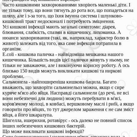
Часто кишковими захворюваннями хворіють маленькі діти. І
не тільки тому, що вони тягнуть до рота все, що попадеться на
шляху, але і з-за того, що їхня імунна система і шлунково-
кишковий тракт недосконалі і потребують зміцнення.
Усі кишкові інфекції мають загальні симптоми: діарея,
блювання, слабкість, спазми в кишечнику, лихоманка. А
нюанси захворювання (такі, як, наприклад, характер болю в
животі) залежать від того, яка саме інфекція потрапила в
організм.
E.coli - кишкова паличка - найвідоміша мешканка нашого
кишечника. Більшість видів цієї палички живуть у ньому, не
тільки не заважаючи, але і виконуючи корисну роботу. А ось
близько 150 видів можуть викликати кишкові та ниркові
проблеми.
Сальмонела - найпоширеніша кишкова бацила. Багато
вважають, що захворіти сальмонельоз можна, якщо є сире
куряче м'ясо або яйця. Насправді сальмонели (до речі, не всі
вони небезпечні для людини) можуть перебувати в м'ясі,
коров'ячому молоці, в ковбасі, вершковому маслі і рибі, а якщо
говорити про яйцях, то тут джерелом зараження є не сам зміст
яйця, а його шкаралупа.
Шигелла, ишерихия, ротавірус - ось далеко не повний список
інших небезпечних кишкових бактерій.
Що може викликати кишкові інфекції?
Сире (непрожаренное і недоварене м'ясо, заражена вода, а