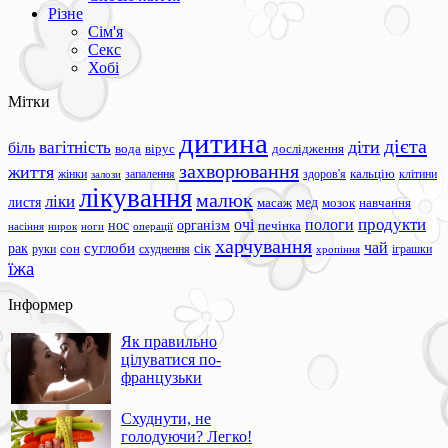
Різне
Сім'я
Секс
Хобі
Мітки
дитина
дієта
вагітність
діти
біль
вода
вірус
дослідження
захворювання
життя
жінки
запалення
здоров'я
кальцію
клітини
залози
лікування
малюк
ліки
листя
мед
масаж
мозок
навчання
продукти
очі
пологи
нос
організм
печінка
ноги
операції
насіння
нирок
харчування
чай
суглоби
сік
рак
сон
руки
схуднення
іграшки
хропіння
їжа
Інформер
Як правильно
цілуватися по-
французьки
Схуднути, не
голодуючи? Легко!