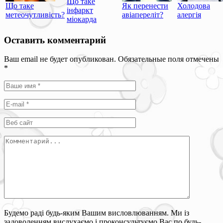
Що таке
Що таке
Як перенести
Холодова
інфаркт
метеочутливість?
авіапереліт?
алергія
міокарда
Оставить комментарий
Ваш email не будет опубликован. Обязательные поля отмечены
*
Будемо раді будь-яким Вашим висловлюванням. Ми із
задоволенням вислухаємо і проконсультуємо Вас по будь-