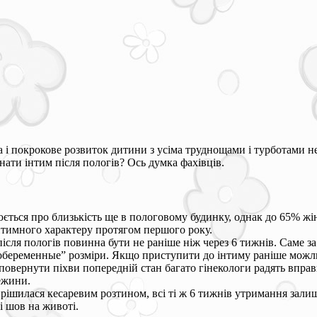
 і покрокове розвиток дитини з усіма труднощами і турботами не
ати інтим після пологів? Ось думка фахівців.
ється про близькість ще в пологовому будинку, однак до 65% жінк
тимного характеру протягом першого року.
ісля пологів повинна бути не раніше ніж через 6 тижнів. Саме за
обеременные” розміри. Якщо приступити до інтиму раніше можлив
овернути піхви попередній стан багато гінекологи радять впра
ежини.
ирішилася кесаревим розтином, всі ті ж 6 тижнів утримання зали
і шов на животі.