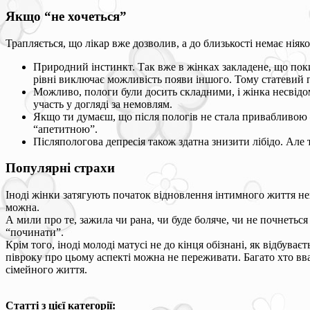
Якщо “не хочеться”
Трапляється, що лікар вже дозволив, а до близькості немає нія
Природний інстинкт. Так вже в жінках закладене, що поки
рівні виключає можливість появи іншого. Тому статевий п
Можливо, пологи були досить складними, і жінка несвідо
участь у догляді за немовлям.
Якщо ти думаєш, що після пологів не стала привабливою –
“апетитною”.
Післяпологова депресія також здатна знизити лібідо. Але 
Популярні страхи
Іноді жінки затягують початок відновлення інтимного життя нев
можна.
А мили про те, зажила чи рана, чи буде боляче, чи не почнетьс
“починати”.
Крім того, іноді молоді матусі не до кінця обізнані, як відбув
півроку про цьому аспекті можна не переживати. Багато хто вв
сімейного життя.
Статті з цієї категорії: