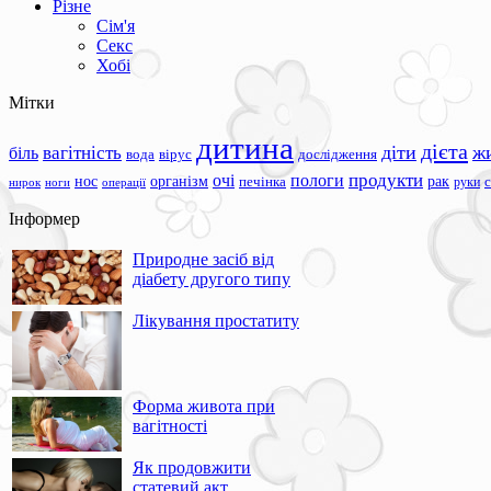
Різне
Сім'я
Секс
Хобі
Мітки
дитина
дієта
вагітність
діти
ж
біль
вода
вірус
дослідження
продукти
очі
пологи
нос
організм
рак
печінка
руки
ноги
операції
нирок
Інформер
Природне засіб від
діабету другого типу
Лікування простатиту
Форма живота при
вагітності
Як продовжити
статевий акт