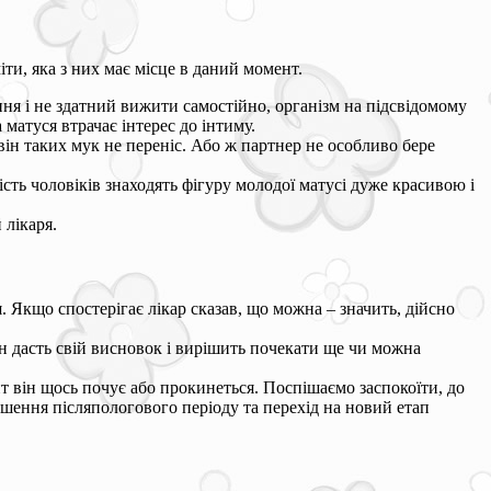
ти, яка з них має місце в даний момент.
ня і не здатний вижити самостійно, організм на підсвідомому
матуся втрачає інтерес до інтиму.
ін таких мук не переніс. Або ж партнер не особливо бере
ть чоловіків знаходять фігуру молодої матусі дуже красивою і
 лікаря.
 Якщо спостерігає лікар сказав, що можна – значить, дійсно
він дасть свій висновок і вирішить почекати ще чи можна
ент він щось почує або прокинеться. Поспішаємо заспокоїти, до
ршення післяпологового періоду та перехід на новий етап