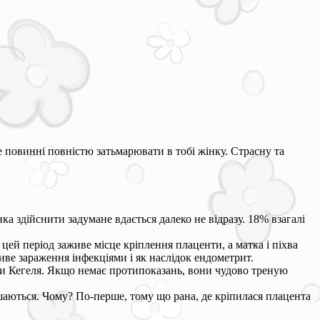
 повинні повністю затьмарювати в тобі жінку. Страсну та
а здійснити задумане вдається далеко не відразу. 18% взагалі
 цей період заживе місце кріплення плаценти, а матка і піхва
е зараження інфекціями і як наслідок ендометрит.
ви Кегеля. Якщо немає протипоказань, вони чудово треную
шаються. Чому? По-перше, тому що рана, де кріпилася плацента