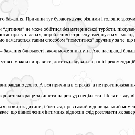
кого бажання. Причини тут бувають дуже різними і головне зрозумі
 “дитинча” не може обійтися без материнської турботи, піклуван
отяг притупляється, вироблення естрогену зменшується і молода 
мо намагається таким способом “помститися” дружину за те, що в
 бажання близькості також може зникнути. Але насправді більшіс
тут все можна виправити, досить слідувати терапії і рекомендацій
иправдано довго. А вся причина в страхах, а не протипоказання.
я кровотеча краще залишити на розсуд спеціаліста. Після огляду 
ається розвиток дитини, і бояться, що в самий відповідальний мом
ажає, що відновлення інтимних відносин слід розглядати як заве