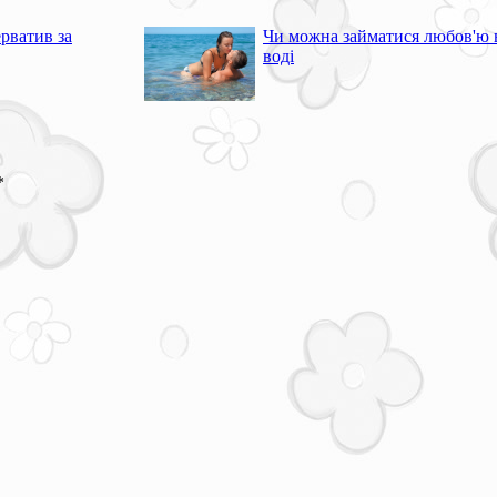
рватив за
Чи можна займатися любов'ю 
воді
*