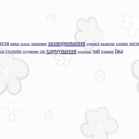
захворювання
иття
лист
жінки
запалення
здоров'я
кальцію
клітини
залози
харчування
їжа
чай
суглоби
сік
сон
схуднення
іграшки
хропіння