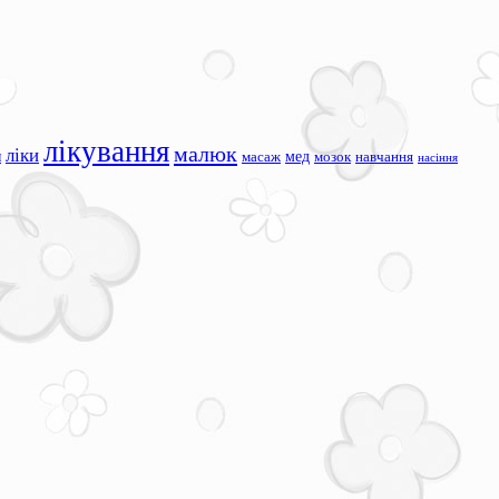
лікування
малюк
ліки
я
мед
масаж
мозок
навчання
насіння