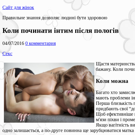
Сайт для жінок
Правильне знання дозволяє людині бути здоровою
Коли починати інтим після пологів
04/07/2016
0 комментария
Секс
Щастя материнства
бажану. Коли почин
Коли можна
Багато хто замислю
мають проблеми ін
Перша близькість п
придбають свої “д
Щоб ефективніше п
м'язи піхви і пром
Якщо вагітність в
одно залишається, а по-друге повинна ще зарубцюватися матка 