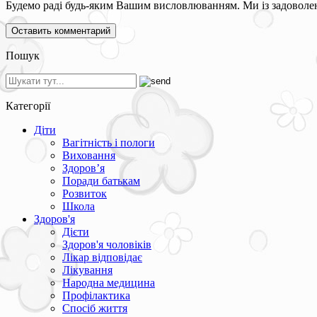
Будемо раді будь-яким Вашим висловлюванням. Ми із задоволен
Пошук
Категорії
Діти
Вагітність і пологи
Виховання
Здоров’я
Поради батькам
Розвиток
Школа
Здоров'я
Дієти
Здоров'я чоловіків
Лікар відповідає
Лікування
Народна медицина
Профілактика
Спосіб життя