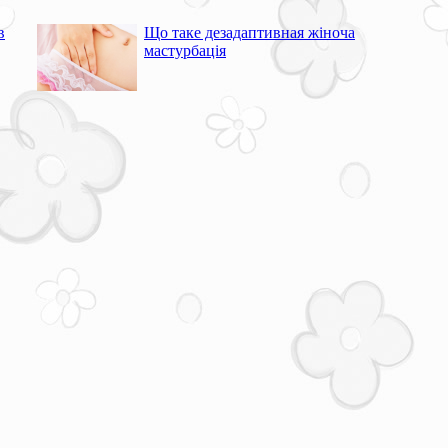
в
Що таке дезадаптивная жіноча
мастурбація