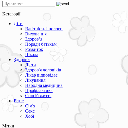
Категорії
Діти
Вагітність і пологи
Виховання
Здоров’я
Поради батькам
Розвиток
Школа
Здоров'я
Дієти
Здоров'я чоловіків
Лікар відповідає
Лікування
Народна медицина
Профілактика
Спосіб життя
Різне
Сім'я
Секс
Хобі
Мітки