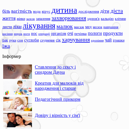
дитина
дієта
вагітність
діти
біль
вода
вірус
дослідження
захворювання
життя
жінки
запалення
здоров'я
кальцію
клітини
залози
лікування
малюк
ліки
листя
мед
масаж
мозок
навчання
продукти
очі
пологи
нос
організм
печінка
ноги
операції
насіння
нирок
харчування
чай
суглоби
сік
рак
сон
руки
схуднення
іграшки
хропіння
їжа
Інформер
Ставлення до сексу і
синдром Дауна
Креатив для малюків від
народження і старше
Педагогічний прикорм
Довіру і вірність у сім'ї