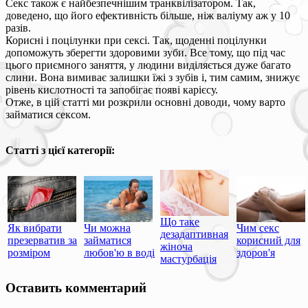
Секс також є найбезпечнішим транквілізатором. Так,
доведено, що його ефективність більше, ніж валіуму аж у 10
разів.
Корисні і поцілунки при сексі. Так, щоденні поцілунки
допоможуть зберегти здоровими зуби. Все тому, що під час
цього приємного заняття, у людини виділяється дуже багато
слини. Вона вимиває залишки їжі з зубів і, тим самим, знижує
рівень кислотності та запобігає появі карієсу.
Отже, в цій статті ми розкрили основні доводи, чому варто
займатися сексом.
Статті з цієї категорії:
Що таке
Як вибрати
Чи можна
Чим секс
дезадаптивная
презерватив за
займатися
корисний для
жіноча
розміром
любов'ю в воді
здоров'я
мастурбація
Оставить комментарий