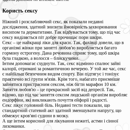
Користь сексу
Ніжний і розслабляючий секс, як показали недавні
дослідження, здатний знизити ймовірність захворювання
висипом та дерматитами. Так відбувається тому, що під час
сексу виділяється піт добре прочищає пори шкіри.
Секс – це найкращі ліки для краси. Так, фахівці довели, що в
організмі жінки при занятті любов'ю виробляється багато
гормону естрогену. Дана речовина сприяє тому, щоб шкіра
була гладкою, а волосся – блискучими.
Інтим допомагає схуднути. Так, секс відмінно спалює зайві
калорії, отримані за романтичною вечерею. У той же час, секс
є найбільш безпечним видом спорту. Він підтягує і тонізує
практично всі групи м'язів. Крім того, набагато приємніше
зайнятися пристрасним сексом, ніж бігти марафон 10 км.
Заняття любов'ю – це прекрасний засіб від депресії. Так,
відомо, що під час заняття сексом людський організм виробляє
ендорфіни, які викликають почуття ейфорії і радості.
Секс лікує головний біль. Недавні тести показали, що
стандартний статевий акт здатний зменшувати напругу, що
обмежує кров'яні судини в мозку.
А ще інтим корисний для лікування нежиті, астми і сінної
лихоманки.