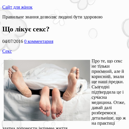
Сайт для жінок
Правильне знання дозволяє людині бути здоровою
Що лікує секс?
04/07/2016
0 комментария
Секс
Про те, що секс
не тільки
приємний, але й
корисний, знали
ще наші предки.
Сьогодні
підтвердила це і
сучасна
медицина. Отже,
давай далі
розберемося
детальніше, що ж
на практиці
здатна допомогти інтимне життя.