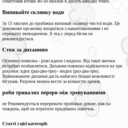
симптомів втоми 40-50 хвилин в досить швидко темпі.
Випивайте склянку води
За 15 хвилин до пробіжки випивай склянку чистої води. Це
допоможе організму впоратися з навантаженнями і не
отримати зневоднення. А ось є перед бігом не
рекомендується.
Стеж за диханням
Основна помилка - різкі вдихи і видихи. Від такої звички
потрібно позбавлятися. Дихання повинно відбуватися на три
рахунки: вдих (раз-два-три) - видих (раз-два-три).
Врівноважене дихання дасть набагато більші можливості
бігунам. Рахунок можна вести за кількістю кроків.
роби тривалих перерв між тренуваннями
не Рекомендується переривати пробіжки довше, ніж на
тиждень, щоб не втратити придбаних навичок.
Статті з цієї категорії: