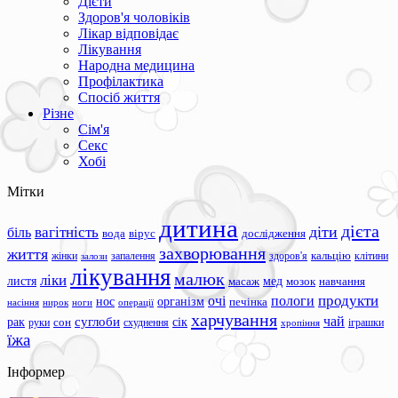
Дієти
Здоров'я чоловіків
Лікар відповідає
Лікування
Народна медицина
Профілактика
Спосіб життя
Різне
Сім'я
Секс
Хобі
Мітки
дитина
дієта
вагітність
діти
біль
вода
вірус
дослідження
захворювання
життя
жінки
запалення
здоров'я
кальцію
клітини
залози
лікування
малюк
ліки
листя
мед
масаж
мозок
навчання
продукти
очі
пологи
нос
організм
печінка
ноги
операції
насіння
нирок
харчування
чай
суглоби
сік
рак
сон
руки
схуднення
іграшки
хропіння
їжа
Інформер