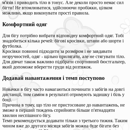
м'язів і приводить тіло в тонус. Але деколи просто немає сил
бігти! Не втомлюватися, здійснюючи пробіжки, цілком
можливо, якщо виконувати прості правила.
Комфортний одяг
Для бігу потрібно вибрати відповідну комфортний одяг. Тобі
знадобиться кілька речей: бігові кросівки, штани або шорти і
футболка.
Кросівки повинні підходити за розміром і не завдавати
незручностей, одяг - щільно прилягати, але не стягувати тіло.
Для дівчат також важливо підібрати спортивний бюстгальтер,
який допоможе вберегти груди від розтяжок.
Додавай навантаження і темп поступово
Новачки в бігу часто намагаються починати з забігів на довгі
дистанції, тим самим в результаті отримують задишку і біль у
боці.
Причина в тому, що тіло не пристосоване до навантажень, не
зможе в перший тиждень сприйняти більше п'ятнадцяти
хвилин неспішного бігу.
Темп рекомендується додавати тільки з третього тижня. Таким
чином вже до другого місяця забігів можна буде бігати без