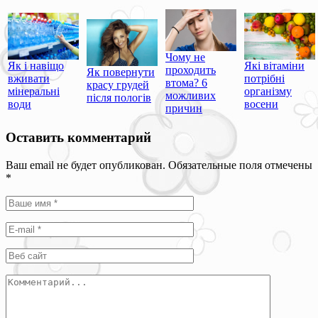
Чому не
Як і навіщо
Які вітаміни
проходить
Як повернути
вживати
потрібні
втома? 6
красу грудей
мінеральні
організму
можливих
після пологів
води
восени
причин
Оставить комментарий
Ваш email не будет опубликован. Обязательные поля отмечены
*