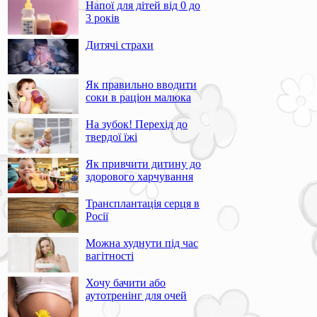
Напої для дітей від 0 до
3 років
Дитячі страхи
Як правильно вводити
соки в раціон малюка
На зубок! Перехід до
твердої їжі
Як привчити дитину до
здорового харчування
Трансплантація серця в
Росії
Можна худнути під час
вагітності
Хочу бачити або
аутотренінг для очей