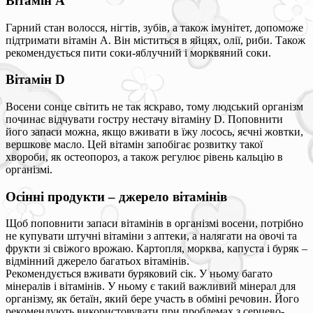
Вітамін А
Гарний стан волосся, нігтів, зубів, а також імунітет, допоможе
підтримати вітамін А. Він міститься в яйцях, олії, риби. Також
рекомендується пити соки-яблучний і морквяний соки.
Вітамін D
Восени сонце світить не так яскраво, тому людський організм
починає відчувати гостру нестачу вітаміну D. Поповнити
його запаси можна, якщо вживати в їжу лосось, яєчні жовтки,
вершкове масло. Цей вітамін запобігає розвитку такої
хвороби, як остеопороз, а також регулює рівень кальцію в
організмі.
Осінні продукти – джерело вітамінів
Щоб поповнити запаси вітамінів в організмі восени, потрібно
не купувати штучні вітаміни з аптеки, а налягати на овочі та
фрукти зі свіжого врожаю. Картопля, морква, капуста і буряк –
відмінний джерело багатьох вітамінів.
Рекомендується вживати буряковий сік. У ньому багато
мінералів і вітамінів. У ньому є такий важливий мінерал для
організму, як бетаїн, який бере участь в обміні речовин. Його
рекомендують використовувати при проблемах з серцево-