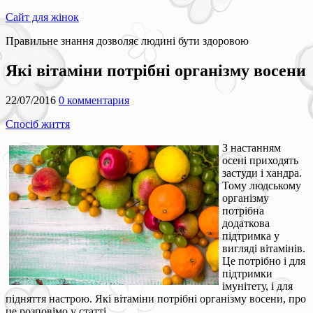
Сайт для жінок
Правильне знання дозволяє людині бути здоровою
Які вітаміни потрібні організму восени
22/07/2016
0 комментария
Спосіб життя
З настанням
осені приходять
застуди і хандра.
Тому людському
організму
потрібна
додаткова
підтримка у
вигляді вітамінів.
Це потрібно і для
підтримки
імунітету, і для
підняття настрою. Які вітаміни потрібні організму восени, про
це розповімо у статті.