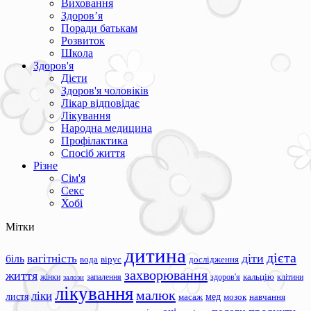
Виховання
Здоров’я
Поради батькам
Розвиток
Школа
Здоров'я
Дієти
Здоров'я чоловіків
Лікар відповідає
Лікування
Народна медицина
Профілактика
Спосіб життя
Різне
Сім'я
Секс
Хобі
Мітки
дитина
дієта
вагітність
діти
біль
вода
вірус
дослідження
захворювання
життя
жінки
запалення
здоров'я
кальцію
клітини
залози
лікування
малюк
ліки
листя
мед
масаж
мозок
навчання