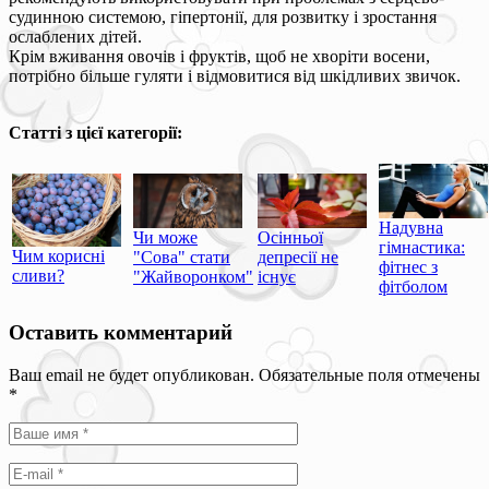
судинною системою, гіпертонії, для розвитку і зростання
ослаблених дітей.
Крім вживання овочів і фруктів, щоб не хворіти восени,
потрібно більше гуляти і відмовитися від шкідливих звичок.
Статті з цієї категорії:
Надувна
Чи може
Осінньої
гімнастика:
Чим корисні
"Сова" стати
депресії не
фітнес з
сливи?
"Жайворонком"
існує
фітболом
Оставить комментарий
Ваш email не будет опубликован. Обязательные поля отмечены
*