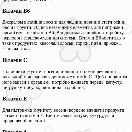
Вітамін В6
Джерелом вітамінів восени для людини повинні стати осінні
овочі і фрукти. Один з незамінних елементів для підтримки
організму – це вітамін В6. Він допомагає поліпшити роботу
нервової і серцево-судинної системи. Вітамін В6 міститься в
таких продуктах: квасоля, волоські горіхи, пивні дріжджі,
яєчні жовтки.
Вітамін С
Підвищити імунітет восени, поліпшити обмін речовин і
загальний стан здоров'я допоможе вітамін С. Щоб поповнити
його запаси в організмі, потрібно вживати перець, капусту,
петрушку, цибулю, шипшина і горобина.
Вітамін Е
Для підтримки імунітету восени корисно вживати продукти,
які містять вітамін Е. Він є в салаті-латуке, кукурудзі та
пророщеної пшениці.