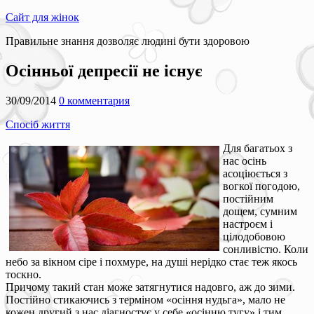
Сайт для жінок
Правильне знання дозволяє людині бути здоровою
Осінньої депресії не існує
30/09/2014
0 комментария
Спосіб життя
Для багатьох з
нас осінь
асоціюється з
вогкої погодою,
постійним
дощем, сумним
настроєм і
цілодобовою
сонливістю. Коли
небо за вікном сіре і похмуре, на душі нерідко стає теж якось
тоскно.
Причому такий стан може затягнутися надовго, аж до зими.
Постійно стикаючись з терміном «осіння нудьга», мало не
кожен другий з нас діагностує у себе «осінню тугу» і тим