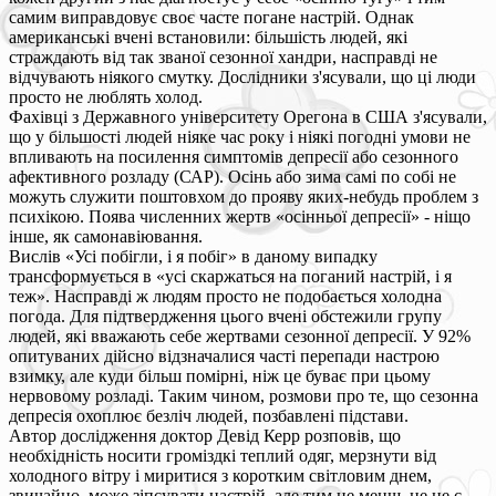
самим виправдовує своє часте погане настрій. Однак
американські вчені встановили: більшість людей, які
страждають від так званої сезонної хандри, насправді не
відчувають ніякого смутку. Дослідники з'ясували, що ці люди
просто не люблять холод.
Фахівці з Державного університету Орегона в США з'ясували,
що у більшості людей ніяке час року і ніякі погодні умови не
впливають на посилення симптомів депресії або сезонного
афективного розладу (САР). Осінь або зима самі по собі не
можуть служити поштовхом до прояву яких-небудь проблем з
психікою. Поява численних жертв «осінньої депресії» - ніщо
інше, як самонавіювання.
Вислів «Усі побігли, і я побіг» в даному випадку
трансформується в «усі скаржаться на поганий настрій, і я
теж». Насправді ж людям просто не подобається холодна
погода. Для підтвердження цього вчені обстежили групу
людей, які вважають себе жертвами сезонної депресії. У 92%
опитуваних дійсно відзначалися часті перепади настрою
взимку, але куди більш помірні, ніж це буває при цьому
нервовому розладі. Таким чином, розмови про те, що сезонна
депресія охоплює безліч людей, позбавлені підстави.
Автор дослідження доктор Девід Керр розповів, що
необхідність носити громіздкі теплий одяг, мерзнути від
холодного вітру і миритися з коротким світловим днем,
звичайно, може зіпсувати настрій, але тим не менш, це не є