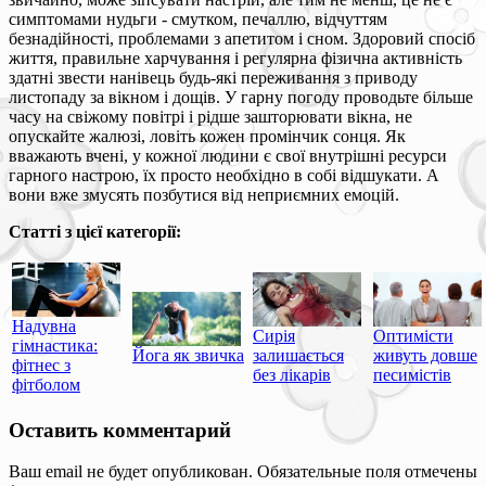
симптомами нудьги - смутком, печаллю, відчуттям
безнадійності, проблемами з апетитом і сном. Здоровий спосіб
життя, правильне харчування і регулярна фізична активність
здатні звести нанівець будь-які переживання з приводу
листопаду за вікном і дощів. У гарну погоду проводьте більше
часу на свіжому повітрі і рідше зашторювати вікна, не
опускайте жалюзі, ловіть кожен промінчик сонця. Як
вважають вчені, у кожної людини є свої внутрішні ресурси
гарного настрою, їх просто необхідно в собі відшукати. А
вони вже змусять позбутися від неприємних емоцій.
Статті з цієї категорії:
Надувна
Сирія
Оптимісти
гімнастика:
Йога як звичка
залишається
живуть довше
фітнес з
без лікарів
песимістів
фітболом
Оставить комментарий
Ваш email не будет опубликован. Обязательные поля отмечены