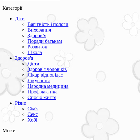
Категорії
Діти
Вагітність і пологи
Виховання
Здоров’я
Поради батькам
Розвиток
Школа
Здоров'я
Дієти
Здоров'я чоловіків
Лікар відповідає
Лікування
Народна медицина
Профілактика
Спосіб життя
Різне
Сім'я
Секс
Хобі
Мітки