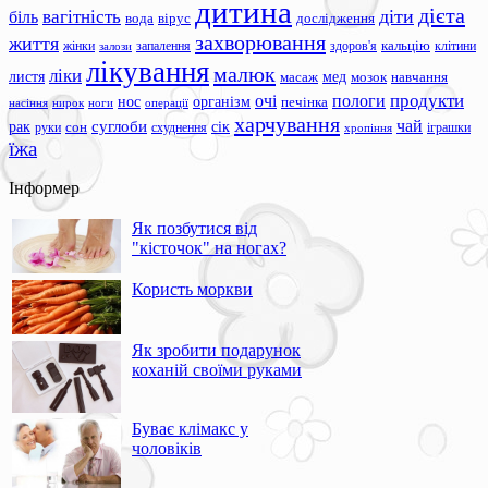
дитина
дієта
вагітність
діти
біль
вода
вірус
дослідження
захворювання
життя
жінки
запалення
здоров'я
кальцію
клітини
залози
лікування
малюк
ліки
листя
мед
масаж
мозок
навчання
продукти
очі
пологи
нос
організм
печінка
ноги
операції
насіння
нирок
харчування
чай
суглоби
сік
рак
сон
руки
схуднення
іграшки
хропіння
їжа
Інформер
Як позбутися від
"кісточок" на ногах?
Користь моркви
Як зробити подарунок
коханій своїми руками
Буває клімакс у
чоловіків