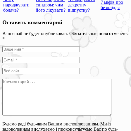
7 міфів про
народжувати
синдром: чим
декретну
безпліддя
боляче?
його лікувати?
відпустку?
Оставить комментарий
Ваш email не будет опубликован. Обязательные поля отмечены
*
Будемо раді будь-яким Вашим висловлюванням. Ми із
задоволенням вислухаємо і проконсультуємо Вас по будь-