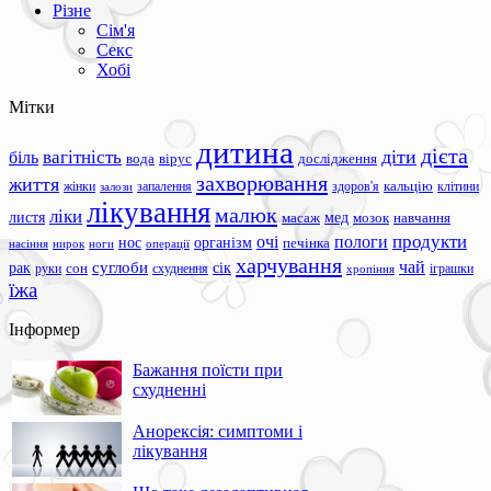
Різне
Сім'я
Секс
Хобі
Мітки
дитина
дієта
вагітність
діти
біль
вода
вірус
дослідження
захворювання
життя
жінки
запалення
здоров'я
кальцію
клітини
залози
лікування
малюк
ліки
листя
мед
масаж
мозок
навчання
продукти
очі
пологи
нос
організм
печінка
ноги
операції
насіння
нирок
харчування
чай
суглоби
сік
рак
сон
руки
схуднення
іграшки
хропіння
їжа
Інформер
Бажання поїсти при
схудненні
Анорексія: симптоми і
лікування