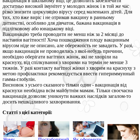
вакцинація в шкільному віці; це дозволить забезпечити
достатньо високий імунітет у молодих жінок і в той же час
різко знизити циркуляцію вірусу серед маленьких дітей. Для
тих, хто вже виріс і не отримав вакцину в ранньому
дитинстві, особливо для дівчаток, бажана вакцинація в
підлітковому або юнацькому віці.
Вакцинацію треба проводити не менш ніж за 2 місяці до
настання вагітності! Хоча пошкодження плоду вакцинным
вірусом ніде не описано, але обережність не завадить. У разі,
якщо вакцинація не проводилась з якої-небудь причини,
необхідно оберігати вагітних жінок, які не хворіли на
краснуху, від спілкування з хворими на термін не менше 3
тижнів. У разі контакту вагітної жінки з хворим на краснуху з
метою профілактики рекомендується ввести гипериммунный
гамма-глобулін.
Висновок з усього сказаного тільки один - вакцинація від
краснухи необхідна всім майбутнім мамам. Тільки своєчасна
вакцинація дозволяє уникнути важких наслідків загалом-то
досить нешкідливого захворювання.
Статті з цієї категорії:
Чому
Постабортний
Як оформити