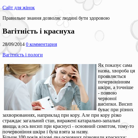
Сайт для жінок
Правильне знання дозволяє людині бути здоровою
Вагітність і краснуха
28/09/2014
0 комментария
Вагітність і пологи
Як показує сама
назва, хвороба ця
проявляється
почервонінням
шкіри, а точніше
- появою
червоної
висипки. Висип
буває при різних
захворюваннях, наприклад при кору. Але при кору різко
страждає загальний стан, виражені катарально-запальні
явища, а ось висип при краснусі - основний симптом, тому-то
почервоніння шкіри і була взята за назву.
Більше 100 років відомі два основних різновиди краснухи: