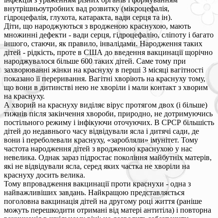
внутрішньоутробних вад розвитку (мікроцефалія,
гідроцефалія, глухота, катаракта, вади серця та ін).
Діти, що народжуються з вродженою краснухою, мають
множинні дефекти - вади серця, гідроцефалію, сліпоту і багато
іншого, стаючи, як правило, інвалідами. Народження таких
дітей - рідкість, проте в США до введення вакцинації щорічно
народжувалося більше 600 таких дітей. Саме тому при
захворюванні жінки на краснуху в перші 3 місяці вагітності
показано її переривання. Вагітні хворіють на краснуху тому,
що вони в дитинстві нею не хворіли і мали контакт з хворим
на краснуху.
А хворий на краснуху виділяє вірус протягом двох (і більше)
тижнів після закінчення хвороби, природно, не дотримуючись
постільного режиму і інфікуючи оточуючих. В СРСР більшість
дітей до недавнього часу відвідували ясла і дитячі сади, де
вони і переболевали краснуху, «заробляли» імунітет. Тому
частота народження дітей з вродженою краснухою у нас
невелика. Однак зараз підростає покоління майбутніх матерів,
які не відвідували ясла, серед яких частка не хворіли на
краснуху досить велика.
Тому впровадження вакцинації проти краснухи - одна з
найважливіших завдань. Найкращою представляється
поголовна вакцинація дітей на другому році життя (раніше
можуть перешкодити отримані від матері антитіла) і повторна