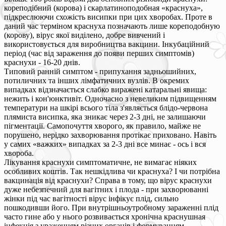
кореподібний (корова) і скарлатиноподобная «краснуха»,
підкреслюючи схожість висипки при цих хворобах. Проте в
даний час терміном краснуха позначають лише кореподобную
(корову), вірус якої виділено, добре вивчений і
використовується для виробництва вакцини. Інкубаційний
період (час від зараження до появи перших симптомів)
краснухи - 16-20 днів.
Типовий ранній симптом - припухання задньошийних,
потиличних та інших лімфатичних вузлів. В окремих
випадках відзначається слабко виражені катаральні явища:
нежить і кон'юнктивіт. Одночасно з невеликим підвищенням
температури на шкірі всього тіла з'являється блідо-червона
плямиста висипка, яка зникає через 2-3 дні, не залишаючи
пігментації. Самопочуття хворого, як правило, майже не
порушено, нерідко захворювання протікає приховано. Навіть
у самих «важких» випадках за 2-3 дні все минає - ось і вся
хвороба.
Лікування краснухи симптоматичне, не вимагає ніяких
особливих коштів. Так нешкідлива чи краснуха? І чи потрібна
вакцинація від краснухи? Справа в тому, що вірус краснухи
дуже небезпечний для вагітних і плода - при захворюванні
жінки під час вагітності вірус інфікує плід, сильно
пошкодивши його. При внутрішньоутробному зараженні плід
часто гине або у нього розвивається хронічна краснушная
інфекція з ураженням різних органів і формуванням