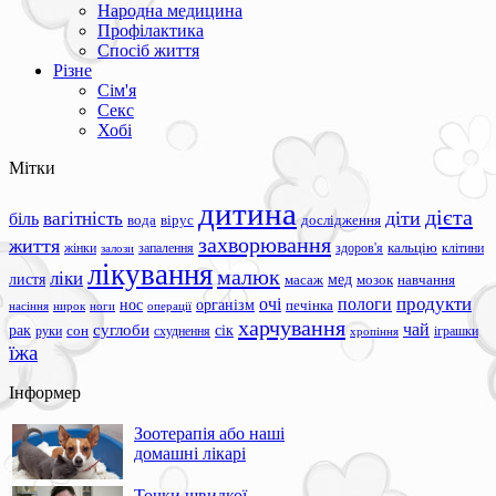
Народна медицина
Профілактика
Спосіб життя
Різне
Сім'я
Секс
Хобі
Мітки
дитина
дієта
вагітність
діти
біль
вода
вірус
дослідження
захворювання
життя
жінки
запалення
здоров'я
кальцію
клітини
залози
лікування
малюк
ліки
листя
мед
масаж
мозок
навчання
продукти
очі
пологи
нос
організм
печінка
ноги
операції
насіння
нирок
харчування
чай
суглоби
сік
рак
сон
руки
схуднення
іграшки
хропіння
їжа
Інформер
Зоотерапія або наші
домашні лікарі
Точки швидкої