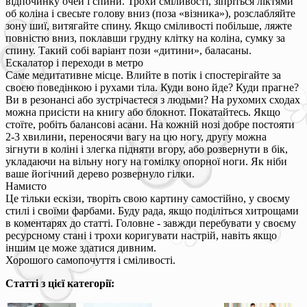
відпочинку очей і спини. Трохи сміливості, зіпріться ліктями
об коліна і свесьте голову вниз (поза «візника»), розслабляйте
зону шиї, витягайте спину. Якщо сміливості побільше, ляжте
повністю вниз, поклавши грудну клітку на коліна, сумку за
спину. Такий собі варіант пози «дитини», баласаны.
Ескалатор і переходи в метро
Саме медитативне місце. Влийте в потік і спостерігайте за
своєю поведінкою і рухами тіла. Куди воно йде? Куди прагне?
Ви в резонансі або зустрічаєтеся з людьми? На рухомих сходах
можна присісти на книгу або блокнот. Покатайтесь. Якщо
стоїте, робіть балансові асани. На кожній нозі добре постояти
2-3 хвилини, переносячи вагу на цю ногу, другу можна
зігнути в коліні і злегка підняти вгору, або розвернути в бік,
укладаючи на вільну ногу на гомілку опорної ноги. Як ніби
ваше йогічний дерево розвернуло гілки.
Намисто
Це тільки ескізи, творіть свою картину самостійно, у своєму
стилі і своїми фарбами. Буду рада, якщо поділіться хитрощами
в коментарях до статті. Головне - завжди перебувати у своєму
ресурсному стані і трохи коригувати настрій, навіть якщо
іншим це може здатися дивним.
Хорошого самопочуття і сміливості.
Статті з цієї категорії: