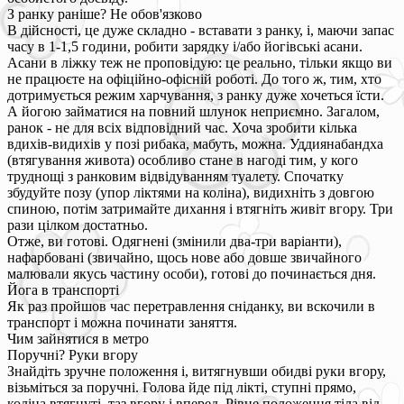
З ранку раніше? Не обов'язково
В дійсності, це дуже складно - вставати з ранку, і, маючи запас
часу в 1-1,5 години, робити зарядку і/або йогівські асани.
Асани в ліжку теж не проповідую: це реально, тільки якщо ви
не працюєте на офіційно-офісній роботі. До того ж, тим, хто
дотримується режим харчування, з ранку дуже хочеться їсти.
А йогою займатися на повний шлунок неприємно. Загалом,
ранок - не для всіх відповідний час. Хоча зробити кілька
вдихів-видихів у позі рибака, мабуть, можна. Уддиянабандха
(втягування живота) особливо стане в нагоді тим, у кого
труднощі з ранковим відвідуванням туалету. Спочатку
збудуйте позу (упор ліктями на коліна), видихніть з довгою
спиною, потім затримайте дихання і втягніть живіт вгору. Три
рази цілком достатньо.
Отже, ви готові. Одягнені (змінили два-три варіанти),
нафарбовані (звичайно, щось нове або довше звичайного
малювали якусь частину особи), готові до починається дня.
Йога в транспорті
Як раз пройшов час перетравлення сніданку, ви вскочили в
транспорт і можна починати заняття.
Чим зайнятися в метро
Поручні? Руки вгору
Знайдіть зручне положення і, витягнувши обидві руки вгору,
візьміться за поручні. Голова йде під лікті, ступні прямо,
коліна втягнуті, таз вгору і вперед. Рівне положення тіла від