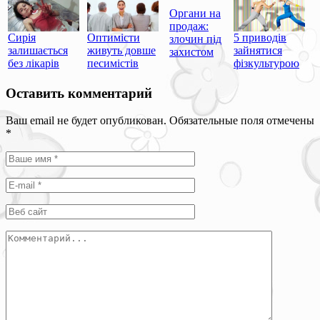
Органи на
продаж:
Сирія
Оптимісти
5 приводів
злочин під
залишається
живуть довше
зайнятися
захистом
без лікарів
песимістів
фізкультурою
Оставить комментарий
Ваш email не будет опубликован. Обязательные поля отмечены
*