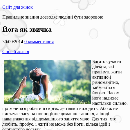
Сайт для жінок
Правильне знання дозволяє людині бути здоровою
Йога як звичка
30/09/2014
0 комментария
Спосіб життя
Багато сучасні
дівчата, які
прагнуть жити
активно і
різноманітно,
займаються
йогою. Часом
йога надихає
настільки сильно,
що хочеться робити її скрізь, де тільки виходить. Або ж не
вистачає часу на повноцінне домашнє заняття, а іноді
навантаження від домашнього заняття мало. Для тих, хто
любить, пробує, і жити не може без йоги, кілька ідей з
особистого досвіду.