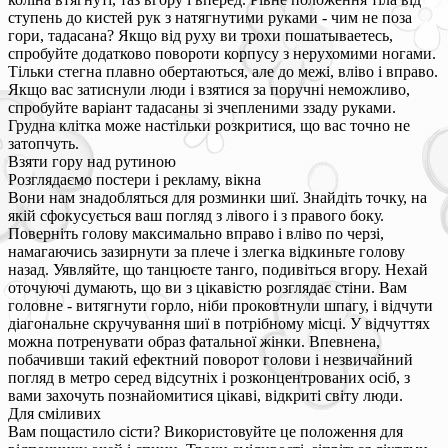
ступень до кистей рук з натягнутими руками - чим не поза
гори, тадасана? Якщо від руху ви трохи пошатываетесь,
спробуйте додатково повороти корпусу з нерухомими ногами.
Тільки стегна плавно обертаються, але до межі, вліво і вправо.
Якщо вас затиснули люди і взятися за поручні неможливо,
спробуйте варіант тадасаны зі зчепленими ззаду руками.
Грудна клітка може настільки розкритися, що вас точно не
затопчуть.
Взяти гору над рутиною
Розглядаємо постери і рекламу, вікна
Вони нам знадобляться для розминки шиї. Знайдіть точку, на
якій сфокусується ваш погляд з лівого і з правого боку.
Поверніть голову максимально вправо і вліво по черзі,
намагаючись зазирнути за плече і злегка відкиньте голову
назад. Уявляйте, що танцюєте танго, подивіться вгору. Нехай
оточуючі думають, що ви з цікавістю розглядає стіни. Вам
головне - витягнути горло, ніби проковтнули шпагу, і відчути
діагональне скручування шиї в потрібному місці. У відчуттях
можна потренувати образ фатальної жінки. Впевнена,
побачивши такий ефектний поворот голови і незвичайний
погляд в метро серед відсутніх і розконцентрованих осіб, з
вами захочуть познайомитися цікаві, відкриті світу люди.
Для сміливих
Вам пощастило сісти? Використовуйте це положення для