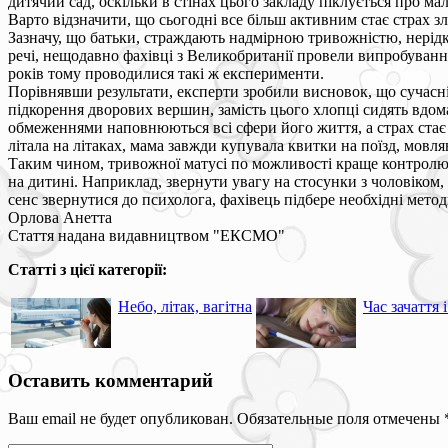
дитячий сад, оскільки в стінах цього закладу піклується про ма
Варто відзначити, що сьогодні все більш активним стає страх 
Зазначу, що батьки, страждають надмірною тривожністю, нерідко
речі, нещодавно фахівці з Великобританії провели випробування 
років тому проводилися такі ж експерименти.
Порівнявши результати, експерти зробили висновок, що сучасні
підкорення дворових вершин, замість цього хлопці сидять вдом
обмеженнями наповнюються всі сфери його життя, а страх стає сп
літала на літаках, мама завжди купувала квитки на поїзд, мовляв
Таким чином, тривожної матусі по можливості краще контролюв
на дитині. Наприклад, звернути увагу на стосунки з чоловіком, 
сенс звернутися до психолога, фахівець підбере необхідні метод
Орлова Анетта
Стаття надана видавництвом "ЕКСМО"
Статті з цієї категорії:
Небо, літак, вагітна
Час зачаття 
Оставить комментарий
Ваш email не будет опубликован. Обязательные поля отмечены