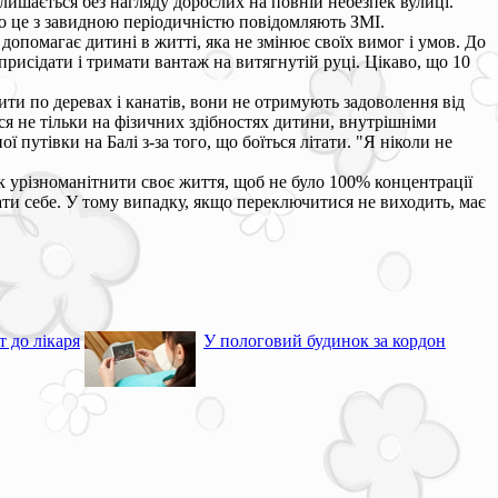
алишається без нагляду дорослих на повній небезпек вулиці.
ро це з завидною періодичністю повідомляють ЗМІ.
допомагає дитині в житті, яка не змінює своїх вимог і умов. До
 присідати і тримати вантаж на витягнутій руці. Цікаво, що 10
ти по деревах і канатів, вони не отримують задоволення від
ся не тільки на фізичних здібностях дитини, внутрішніми
путівки на Балі з-за того, що боїться літати. "Я ніколи не
 урізноманітнити своє життя, щоб не було 100% концентрації
знати себе. У тому випадку, якщо переключитися не виходить, має
т до лікаря
У пологовий будинок за кордон