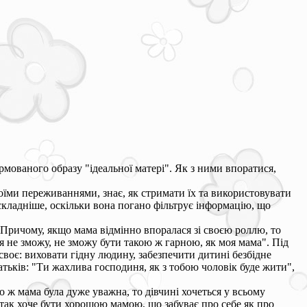
ормованого образу "ідеальної матері". Як з ними впоратися,
оїми переживаннями, знає, як стримати їх та використовувати
складніше, оскільки вона погано фільтрує інформацію, що
і. Причому, якщо мама відмінно впоралася зі своєю роллю, то
я не зможу, не зможу бути такою ж гарною, як моя мама". Під
воє: виховати гідну людину, забезпечити дитині безбідне
батьків: "Ти жахлива господиня, як з тобою чоловік буде жити",
 ж мама була дуже уважна, то дівчині хочеться у всьому
так хоче бути хорошою мамою, що забуває про себе як про