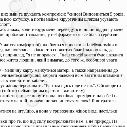
цих змін та шукають компроміси: "синові Виповниться 5 років,
на всю котушку, а потім майже хірургічним шляхом усувають
олог".
их лижах, коли-небудь мене переведуть в інший відділ і у мене
нові проблеми і завдання, у неї формується все більш серйозне
їх життя комфортної), що бояться вносити які-небудь зміни в
едньо пов'язана з кількістю спожитих благ і задоволень, де
 наприклад, "я не впораюся", "наш спосіб життя буде шкодити
воє життя людини, який вимагає, до того ж, особливої уваги.
у - медичну карту майбутньої матері, а також направлення до
і починається метушня: забрати належні всім вагітним вітаміни з
ся в заповітний кабінет.
ушує жінок переживати: "Раптом щось піде не так". Обговорити
и (тобто з неймовірним щастям в животику).
ожністю, то все почуте вона поспішає приміряти на себе і на
атися у ванній, мовляв, не захлинеться малюк? Я витратила
атися на інтуїцію, а вона у тривожних жінок іноді настільки
льки про те, що під силу контролювати нам, а не природі. На
іни або насолодитися правильним харчуванням, щоб з першого дня