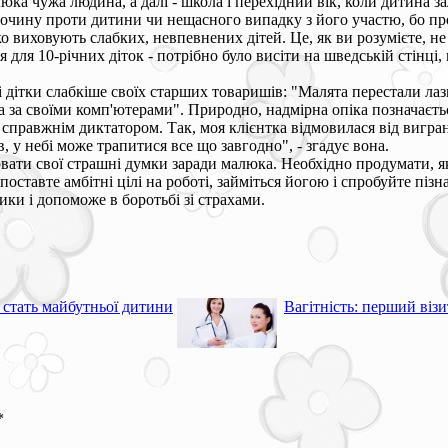
люка чужа людина, а далі - школа і перехідний вік, коли дитина з
злочину проти дитини чи нещасного випадку з його участю, бо п
 виховують слабких, невпевнених дітей. Це, як ви розумієте, не 
для 10-річних діток - потрібно було висіти на шведській стінці,
 дітки слабкіше своїх старших товаришів: "Малята перестали лази
а за своїми комп'ютерами". Природно, надмірна опіка позначаєть
равжнім диктатором. Так, моя клієнтка відмовилася від виграної 
, у небі може трапитися все що завгодно", - згадує вона.
ати свої страшні думки заради малюка. Необхідно продумати, як
поставте амбітні цілі на роботі, займіться йогою і спробуйте пі
ики і допоможе в боротьбі зі страхами.
і стать майбутньої дитини
Вагітність: перший візи
*