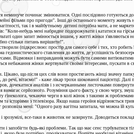
я неминуче починає змінюватися. Одні послідовно готуються до 
мейні фільми про пригоди". Інші до останнього моменту живуть 
агітності, так і в майбутньому дитині потрібна мати, а не маркет
в: "Коли-небудь мені набридне подорожувати і кататися на гірськ
зультаті один запит змінюється іншим, у житті жінки з'являються 
бно стільки питань вирішити!".
творили (підкреслюю: простір для самого себе і тих, хто робить 
лама гедонистического ставлення до життя, де успішність безпосер
есами. Відмовки і виправдання можуть бути самими витіюватими,
ться небажання жінки жертвувати своїми інтересами, пускати в с
и. Цікаво, що після цих слів вони простягають жінці значну папк
, до речі, вітаємо!" - каже лікар трохи шокованої пацієнтці. Дал
кров, дочекатися аналізів і з исчерканными листочками повернути
ння вимагає серйозного. Розуміння цього факту, у свою чергу, зм
ту гінеколога, чекаючи черги в колі жінок з такими ж проблемам
та історіями з телевізора. Якщо наша героїня відрізняється трив
розповіла мені: "Одного разу вагітна запитала, чи можна їй куп
 і зрозумілі, все-таки в животик не зазирнути. Доводиться поклад
и і запобігти будь-які проблеми. Так що має сенс турбуватися ті
ізи і, якщо буде потрібно, пролікуватися. Попити необхідні вітам