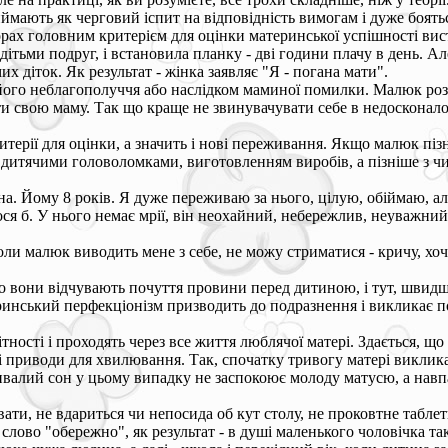
ймають як черговий іспит на відповідність вимогам і дуже боять
рах головним критерієм для оцінки материнської успішності висту
дітьми подруг, і встановила планку - дві години плачу в день. Ал
 діток. Як результат - жінка заявляє "Я - погана мати".
ого неблагополуччя або наслідком маминої помилки. Малюк розвив
вати свою маму. Так що краще не звинувачувати себе в недосконал
критерії для оцінки, а значить і нові переживання. Якщо малюк п
 дитячими головоломками, виготовленням виробів, а пізніше з чи
на. Йому 8 років. Я дуже переживаю за нього, цілую, обіймаю, ал
ілося б. У нього немає мрії, він неохайний, небережлив, неуважни
Коли малюк виводить мене з себе, не можу стриматися - кричу, хо
що вони відчувають почуття провини перед дитиною, і тут, швид
теринський перфекціонізм призводить до подразнення і викликає п
ості і проходять через все життя люблячої матері. Здається, що 
ть і приводи для хвилювання. Так, спочатку тривогу матері викл
ривалий сон у цьому випадку не заспокоює молоду матусю, а навп
и, не вдариться чи непосида об кут столу, не проковтне таблетк
ї слово "обережно", як результат - в душі маленького чоловічка 