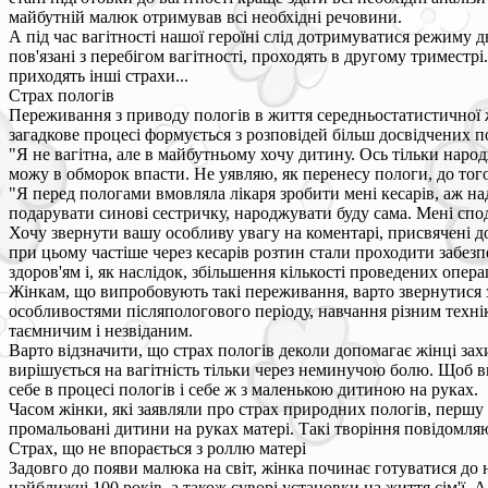
майбутній малюк отримував всі необхідні речовини.
А під час вагітності нашої героїні слід дотримуватися режиму дн
пов'язані з перебігом вагітності, проходять в другому тримест
приходять інші страхи...
Страх пологів
Переживання з приводу пологів в життя середньостатистичної жі
загадкове процесі формується з розповідей більш досвідчених под
"Я не вагітна, але в майбутньому хочу дитину. Ось тільки наро
можу в обморок впасти. Не уявляю, як перенесу пологи, до того
"Я перед пологами вмовляла лікаря зробити мені кесарів, аж на
подарувати синові сестричку, народжувати буду сама. Мені спо
Хочу звернути вашу особливу увагу на коментарі, присвячені доб
при цьому частіше через кесарів розтин стали проходити забезпе
здоров'ям і, як наслідок, збільшення кількості проведених опе
Жінкам, що випробовують такі переживання, варто звернутися з
особливостями післяпологового періоду, навчання різним техн
таємничим і незвіданим.
Варто відзначити, що страх пологів деколи допомагає жінці захи
вирішується на вагітність тільки через неминучою болю. Щоб в
себе в процесі пологів і себе ж з маленькою дитиною на руках.
Часом жінки, які заявляли про страх природних пологів, першу
промальовані дитини на руках матері. Такі творіння повідомляют
Страх, що не впорається з роллю матері
Задовго до появи малюка на світ, жінка починає готуватися до н
найближчі 100 років, а також суворі установки на життя сім'ї. 