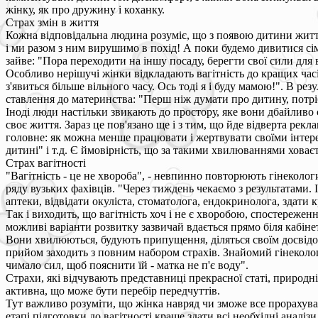
жінку, як про дружину і коханку.
Страх змін в життя
Кожна відповідальна людина розуміє, що з появою дитини житт
і ми разом з ним вирушимо в похід! А поки будемо дивитися сі
зайве: "Пора переходити на іншу посаду, берегти свої сили для в
Особливо нерішучі жінки відкладають вагітність до кращих часі
з'явиться більше вільного часу. Ось тоді я і буду мамою!". В ре
ставлення до материнства: "Перш ніж думати про дитину, потрі
Іноді люди настільки звикають до простору, яке вони дбайливо с
своє життя. Зараз це пов'язано ще і з тим, що йде відверта рек
головне: як можна менше працювати і жертвувати своїми інтер
дитині" і т.д. Є ймовірність, що за такими хвилюваннями ховає
Страх вагітності
"Вагітність - це не хвороба", - невпинно повторюють гінеколог
ряду вузьких фахівців. "Через тиждень чекаємо з результатами. І
аптеки, відвідати окуліста, стоматолога, ендокринолога, здати 
Так і виходить, що вагітність хоч і не є хворобою, спостереже
можливі варіанти розвитку зазвичай вдається прямо біля кабіне
Вони хвилюються, будують припущення, діляться своїм досвідом 
прийом заходить з повним набором страхів. Знайомий гінеколог 
чимало сил, щоб пояснити їй - матка не п'є воду".
Страхи, які відчувають представниці прекрасної статі, природні
активна, що може бути перебір передчуттів.
Тут важливо розуміти, що жінка навряд чи зможе все прорахуват
етапі підготовки до вагітності краще здати всі необхідні анал