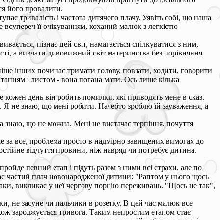
ся його провалити.
пає тривалість і частота дитячого плачу. Уявіть собі, що наша
е всупереч її очікуванням, коханий малюк з легкістю
ається, пізнає цей світ, намагається спілкуватися з ним,
ості, а вивчати дивовижний світ материнства без порівняння.
ізніше інших починає тримати голову, повзати, ходити, говорити
танням і листом - вона погана мати. Ось лише кілька
е кожен день він робить помилки, які приводять мене в сказ.
й. Я не знаю, що мені робити. Начебто зроблю їй зауваження, а
ча знаю, що не можна. Мені не вистачає терпіння, почуття
ше за все, проблема просто в надмірно завищених вимогах до
остійне відчуття провини, ніж навряд чи потребує дитина.
пройде певний етап і підуть разом з ними всі страхи, але по
икає частий плач новонародженої дитини: "Раптом у нього щось
аки, викликає у неї чергову порцію переживань. "Щось не так",
и, не засуне чи пальчики в розетку. В цей час малюк все
також зароджується тривога. Таким непростим етапом стає