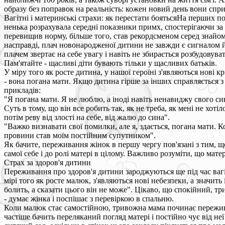
образу без поправок на реальність: кожен новий день вони спри
Вагітні і материнські страхи: як перестати боятьсяНа перших по
ненька розрахувала середні показники примх, спостерігаючи за 
перевищив норму, більше того, став рекордсменом серед знайомих
насправді, плач новонародженої дитини не завжди є сигналом й
плачем звертає на себе увагу і навіть не збирається розбудову
Пам'ятайте - щасливі діти бувають тільки у щасливих батьків.
У міру того як росте дитина, у нашої героїні з'являються нові 
- вона погана мати. Якщо дитина гірше за інших справляється з
прикладів:
"Я погана мати. Я не люблю, а іноді навіть ненавиджу свого си
Суть в тому, що він все робить так, як не треба, як мені не хот
потім реву від злості на себе, від жалю до сина".
"Важко визнавати свої помилки, але я, здається, погана мати. 
провини став моїм постійним супутником".
Як бачите, переживання жінок в першу чергу пов'язані з тим, 
самої себе і до ролі матері в цілому. Важливо розуміти, що ма
Страх за здоров'я дитини
Переживання про здоров'я дитини зароджуються ще під час вагітн
мірі того як росте малюк, з'являються нові небезпеки, а значи
болить, а сказати цього він не може". Цікаво, що спокійний, т
- думає жінка і поспішає з перевіркою в спальню.
Коли малюк стає самостійною, тривожна мама починає переживат
частіше бачить переляканий погляд матері і постійно чує від не