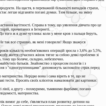
і продукти. На щастя, в переважній більшості випадків страхи,
стає легше відганяти погані думки. Тим більше, на зміну
стання вагітності. Справа в тому, що уявлення дівчата про це
сторій, прочитаних в Інтернеті.
о того ж я дуже чутлива: коли у мене кров з пальця беруть,
 Не так все страшно, як мені говорили! Якщо зважуся
оків кількість необов'язкових операцій зросла з 3,6% до 5,5%,
особу життя сучасних жінок тягне за собою деякі проблеми зі
, тому що боляче, складно, небезпечно.
айбутніх батьків. Знайомство з процесом пологів і з
ання з "одногруппницами" допоможуть заспокоїти страх перед
 материнства. Нерідко вона і сама вірить в те, що не
ві тести. Просять своїх клієнток намалювати дві картинки:
і лінії, а другу - похмурими, тьмяними фарбами, погано
евідомості, материнства.
лік вимог до себе, з'являється план розвитку дитини на
ії. Однак деякі матусі продовжують прагнути до ідеального