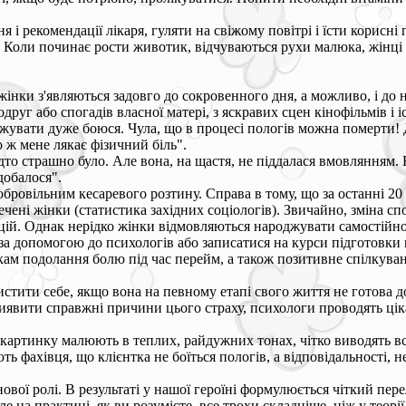
я і рекомендації лікаря, гуляти на свіжому повітрі і їсти корисн
рі. Коли починає рости животик, відчуваються рухи малюка, жінці 
нки з'являються задовго до сокровенного дня, а можливо, і до на
руг або спогадів власної матері, з яскравих сцен кінофільмів і і
джувати дуже боюся. Чула, що в процесі пологів можна померти! Д
 ж мене лякає фізичний біль".
дто страшно було. Але вона, на щастя, не піддалася вмовлянням.
добалося".
ровільним кесаревого розтину. Справа в тому, що за останні 20 р
чені жінки (статистика західних соціологів). Звичайно, зміна сп
рацій. Однак нерідко жінки відмовляються народжувати самостійно
а допомогою до психологів або записатися на курси підготовки м
ікам подолання болю під час перейм, а також позитивне спілкув
стити себе, якщо вона на певному етапі свого життя не готова до
иявити справжні причини цього страху, психологи проводять ціка
 картинку малюють в теплих, райдужних тонах, чітко виводять вс
ь фахівця, що клієнтка не боїться пологів, а відповідальності, н
ової ролі. В результаті у нашої героїні формулюється чіткий пере
Але на практиці, як ви розумієте, все трохи складніше, ніж у теор