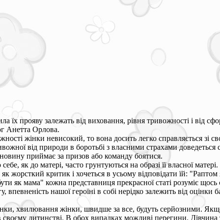
сила їх прояву залежать від виховання, рівня тривожності і від сф
ог Анетта Орлова.
ності жінки невисокий, то вона досить легко справляється зі св
ивожної від природи в боротьбі з власними страхами доведеться 
 новину приймає за призов або команду боятися.
себе, як до матері, часто грунтуються на образі її власної матер
як жорсткий критик і хочеться в усьому відповідати їй: "Раптом 
ти як мама" кожна представниця прекрасної статі розуміє щось с
у, впевненість нашої героїні в собі нерідко залежить від оцінки 
інки, хвилювання жінки, швидше за все, будуть серйозними. Якщо
в своєму дитинстві. В обох випадках можливі перегини. Дівчина 