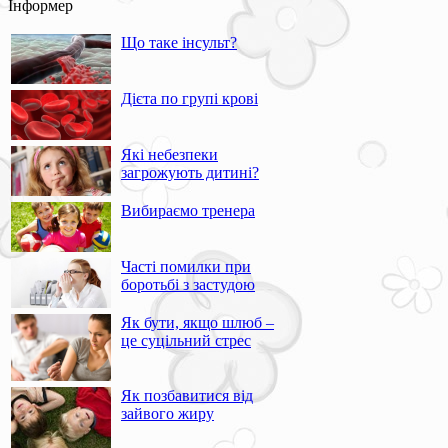
Інформер
Що таке інсульт?
Дієта по групі крові
Які небезпеки
загрожують дитині?
Вибираємо тренера
Часті помилки при
боротьбі з застудою
Як бути, якщо шлюб –
це суцільний стрес
Як позбавитися від
зайвого жиру