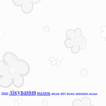
лікування
малюк
ліки
я
мед
масаж
мозок
навчання
насіння