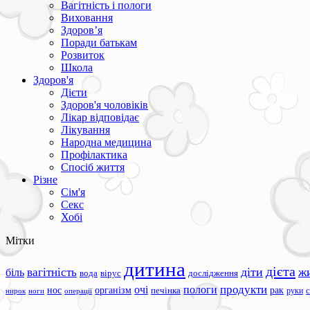
Вагітність і пологи
Виховання
Здоров’я
Поради батькам
Розвиток
Школа
Здоров'я
Дієти
Здоров'я чоловіків
Лікар відповідає
Лікування
Народна медицина
Профілактика
Спосіб життя
Різне
Сім'я
Секс
Хобі
Мітки
дитина
дієта
вагітність
діти
ж
біль
вода
вірус
дослідження
продукти
очі
пологи
нос
організм
рак
печінка
руки
ноги
операції
нирок