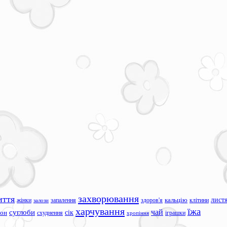
захворювання
иття
лист
жінки
запалення
здоров'я
кальцію
клітини
залози
харчування
їжа
чай
суглоби
сік
сон
схуднення
іграшки
хропіння