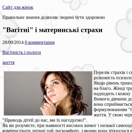
Сайт для жінок
Правильне знання дозволяє людині бути здоровою
"Вагітні" і материнські страхи
28/09/2014
0 комментария
Вагітність і пологи
життя
Перелік страхів і 
розповість психол
Якщо рівень тривож
на благо. Жінці тр
надходить і кожну
Вимоги дівчини до 
вона сприймається 
формулюванням "бу
життя. У свою черг
"Приводь дітей до нас, ми їх нагодуємо!".
Як ви розумієте, при наявності високих вимог і низької самооц
компенсувати дитині той дискомфорт, з якими вона зіткнулася 