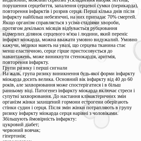
порушення серцебиття, запалення серцевої сумки (перикарда),
повторення інфарктів і розрив серця. Перші кілька днів після
інфаркту найбільш небезпечні, на них припадає 70% смертей.
Якщо організм справляється з усіма стадіями хвороби,
протягом декількох місяців відбувається рубцювання
відмерлих ділянок серцевого м'яза і людини, який переніс
інфаркт міокарда, можна вважати умовно видужалий. Умовно
кажучи, медики мають на увазі, що серцева тканина стає
менш еластичною, серце гірше пристосовується до
навантажень, може виникнути стенокардія, аритмія,
повторення інфаркту.
Групи ризику і перші сигнали
На жаль, група ризику виникнення будь-якої форми інфаркту
міокарда досить велика. Основний вік інфаркту від 40 до 60
років, але захворювання може спостерігатися і в більш
ранньому віці. Патогенез інфаркту міокарда включає стреси і
супутні захворювання. До настання клімактеричних змін
організм жінки захищений гормони естрогени оберігають
стінки судин і серця. Після змін жінки потрапляють в групу
ризику інфаркту міокарда серця нарівні з чоловіками.
Збільшують ймовірність інфаркту:
цукровий діабет;
червоний вовчак;
гіпертонія;