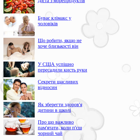
Дієта з морепродуктів
Буває клімакс у
чоловіків
Що робити, якщо не
хоче близькості він
У США успішно
пересадили кисть руки
Секрети щасливих
відносин
Як зберегти здоров'я
дитини в школі
Про що важливо
пам'ятати, коли п'єш
чорний чай