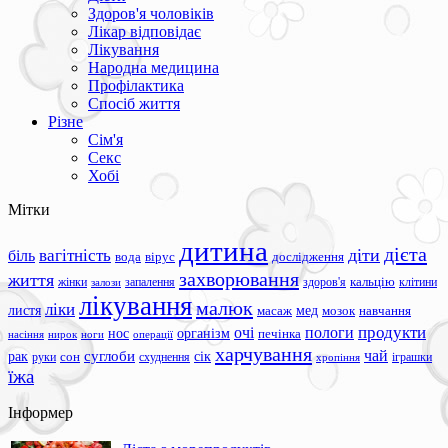
Здоров'я чоловіків
Лікар відповідає
Лікування
Народна медицина
Профілактика
Спосіб життя
Різне
Сім'я
Секс
Хобі
Мітки
дитина
дієта
вагітність
діти
біль
вода
вірус
дослідження
захворювання
життя
жінки
запалення
здоров'я
кальцію
клітини
залози
лікування
малюк
ліки
листя
мед
масаж
мозок
навчання
продукти
очі
пологи
нос
організм
печінка
ноги
операції
насіння
нирок
харчування
чай
суглоби
сік
рак
сон
руки
схуднення
іграшки
хропіння
їжа
Інформер