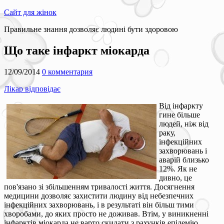
Сайт для жінок
Правильне знання дозволяє людині бути здоровою
Що таке інфаркт міокарда
12/09/2014
0 комментария
Лікар відповідає
Від інфаркту
гине більше
людей, ніж від
раку,
інфекційних
захворювань і
аварій близько
12%. Як не
дивно, це
пов'язано зі збільшенням тривалості життя. Досягнення
медицини дозволяє захистити людину від небезпечних
інфекційних захворювань, і в результаті він більш тими
хворобами, до яких просто не доживав. Втім, у виникненні
інфарктів міокарда не варто скидати з рахунків епідемію