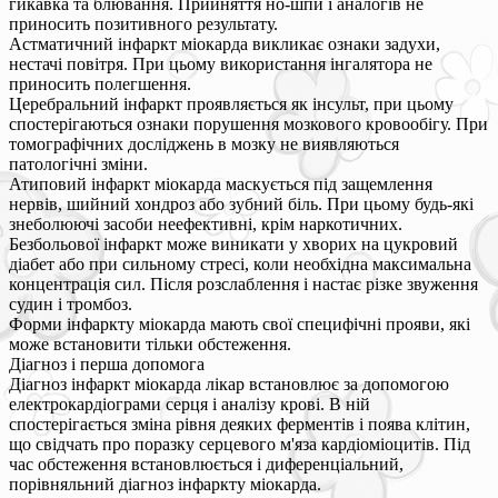
гикавка та блювання. Прийняття но-шпи і аналогів не
приносить позитивного результату.
Астматичний інфаркт міокарда викликає ознаки задухи,
нестачі повітря. При цьому використання інгалятора не
приносить полегшення.
Церебральний інфаркт проявляється як інсульт, при цьому
спостерігаються ознаки порушення мозкового кровообігу. При
томографічних досліджень в мозку не виявляються
патологічні зміни.
Атиповий інфаркт міокарда маскується під защемлення
нервів, шийний хондроз або зубний біль. При цьому будь-які
знеболюючі засоби неефективні, крім наркотичних.
Безбольової інфаркт може виникати у хворих на цукровий
діабет або при сильному стресі, коли необхідна максимальна
концентрація сил. Після розслаблення і настає різке звуження
судин і тромбоз.
Форми інфаркту міокарда мають свої специфічні прояви, які
може встановити тільки обстеження.
Діагноз і перша допомога
Діагноз інфаркт міокарда лікар встановлює за допомогою
електрокардіограми серця і аналізу крові. В ній
спостерігається зміна рівня деяких ферментів і поява клітин,
що свідчать про поразку серцевого м'яза кардіоміоцитів. Під
час обстеження встановлюється і диференціальний,
порівняльний діагноз інфаркту міокарда.