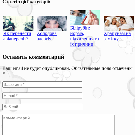
Статті з цієї категорії:
Білірубін:
Як перенести
Холодова
норма,
Храпунам на
авіапереліт?
алергія
відхилення та
замітку
їх причини
Оставить комментарий
Ваш email не будет опубликован. Обязательные поля отмечены
*