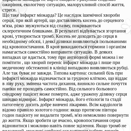
ожиріння, екологічну ситуацію, малорухливий спосіб життя,
стреси.
Що таке інфаркт міокарда? Це наслідок ішемічної хвороби
серця, при якій артерії, що доставляють кисень до серцевого
м'яза, різко звужуються від спазму, покриваються
склеротичним бляшками. В результаті відбувається згортання
крові, утворюється тромб. Кисень не доходить до серця в
необхідному обсязі, і деякі ділянки виявляються ізольованими
від кровопостачання. В кров викидаються гормони і організм
намагається самостійно виправити ситуацію. В деяких
випадках це вдається, тому при ангиозной формі можна і не
помітити , що хворий переніс інфаркт міокарда і лише при
медичному обстеженні в клініці випадково виявляються рубці.
Але так буває не завжди. Типова картина: сильний біль при
інфаркті міокарда відзначається за грудною кліткою, що віддає
в ліву руку, змінена частота дихання, виникло сильне почуття
паніки не проходять самостійно. Від сильного больового
синдрому пацієнт може померти, адже уражену ділянку серця
швидко відмирає. Інфаркт міокарда, його етіологія та стадії
патогенезу досить добре вивчені лікарями. Всім кардіологів
відомо правило золотого години: якщо протягом півтора
годин пацієнту не видалити тромб, м'яз неможливо повернути
до життя. Якщо зробити це вчасно, кровопостачання серця
відновитися і можливо навіть повне зцілення. Якщо тромб не
видалений, можливі серйозні ускладнення набряк легенів,