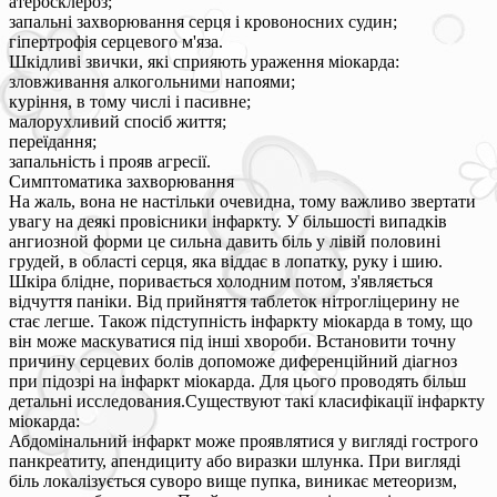
атеросклероз;
запальні захворювання серця і кровоносних судин;
гіпертрофія серцевого м'яза.
Шкідливі звички, які сприяють ураження міокарда:
зловживання алкогольними напоями;
куріння, в тому числі і пасивне;
малорухливий спосіб життя;
переїдання;
запальність і прояв агресії.
Симптоматика захворювання
На жаль, вона не настільки очевидна, тому важливо звертати
увагу на деякі провісники інфаркту. У більшості випадків
ангиозной форми це сильна давить біль у лівій половині
грудей, в області серця, яка віддає в лопатку, руку і шию.
Шкіра блідне, поривається холодним потом, з'являється
відчуття паніки. Від прийняття таблеток нітрогліцерину не
стає легше. Також підступність інфаркту міокарда в тому, що
він може маскуватися під інші хвороби. Встановити точну
причину серцевих болів допоможе диференційний діагноз
при підозрі на інфаркт міокарда. Для цього проводять більш
детальні исследования.Существуют такі класифікації інфаркту
міокарда:
Абдомінальний інфаркт може проявлятися у вигляді гострого
панкреатиту, апендициту або виразки шлунка. При вигляді
біль локалізується суворо вище пупка, виникає метеоризм,