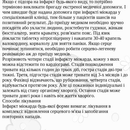
Якщо є підозра на інфаркт будь-якого виду, то потрібно
терміново викликати бригаду екстреної медичної допомоги. І
чим швидше буде надана допомога при інфаркті міокарда у
спеціалізованій клініці, тим більше у пацієнтів шансів на
позитивний результат. До приїзду медиком необхідно зручно
посадити або укласти людини, розстебнути гудзики, жінкам
бюстгальтер, зняти краватку, розв'язати пояс. Під язик
покласти таблетку нітрогліцерину і накапати 30-40 крапель
валокордину, корвалолу для зняття паніки. Якщо серце
починає зупинятися, необхідно робити серцево-легеневу
реанімацію аж до приїзду медиків.
Розрізняють чотири стадії інфаркту міокарда, кожну з яких
можна відстежити по кардіограмі. Стадія пошкодження
тривати від кількох годин до трьох діб, гостра стадія дві-три
тижні. Третя, підгостра стадія може тривати від 3-х місяців і до
року. Фахівці відзначають, що рубцювання, четверта стадія,
відбувається протягом року. Але ці показники індивідуальні і
залежать від стану організму хворого. Остання стадія може
тривати довгі роки і навіть все життя хворого.
Способи лікування
Інфаркт міокарда будь-якої форми вимагає лікування в
комплексі: відновлення серцевого м'яза і запобігання
повторних нападів.