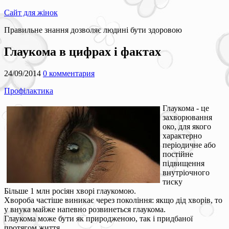
Сайт для жінок
Правильне знання дозволяє людині бути здоровою
Глаукома в цифрах і фактах
24/09/2014
0 комментария
Профілактика
Глаукома - це
захворювання
око, для якого
характерно
періодичне або
постійне
підвищення
внутріочного
тиску
Більше 1 млн росіян хворі глаукомою.
Хвороба частіше виникає через покоління: якщо дід хворів, то
у внука майже напевно розвинеться глаукома.
Глаукома може бути як природженою, так і придбаної
протягом життя.