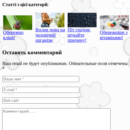
Статті з цієї категорії:
Вплив пива на
Піт градом:
Обережно
Обережніше з
чоловічий
шукайте
кліщі!
вітамінами!
організм
причину!
Оставить комментарий
Ваш email не будет опубликован. Обязательные поля отмечены
*