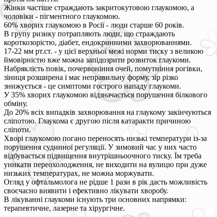
Жінки частіше страждають закритокутовою глаукомою, а
чоловіки - пігментного глаукомою.
60% хворих глаукомою в Росії - люди старше 60 років.
В групу ризику потрапляють люди, що страждають
короткозорістю, діабет, ендокринними захворюваннями.
17-22 мм рт.ст. - у цієї верхньої межі норми тиску з великою
ймовірністю вже можна запідозрити розвиток глаукоми.
Набряклість повік, почервоніння очей, помутніння рогівки,
зіниця розширена і має неправильну форму, зір різко
знижується - це симптоми гострого нападу глаукоми.
У 35% хворих глаукомою відзначається порушення білкового
обміну.
До 20% всіх випадків захворювання на глаукому закінчуються
сліпотою. Глаукома є другою після катаракти причиною
сліпоти.
Хворі глаукомою погано переносять низькі температури із-за
порушення судинної регуляції. У зимовий час у них часто
відбувається підвищення внутрішньоочного тиску. Їм треба
уникати переохолодження, не виходити на вулицю при дуже
низьких температурах, не можна моржувати.
Огляд у офтальмолога не рідше 1 рази в рік дасть можливість
своєчасно виявити і ефективно лікувати хворобу.
В лікуванні глаукоми існують три основних напрямки:
терапевтичне, лазерне та хірургічне.