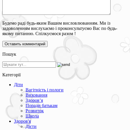
Будемо раді будь-яким Вашим висловлюванням. Ми із
задоволенням вислухаємо і проконсультуємо Вас по будь-
якому питанню. Спілкуємося разом !
Пошук
Категорії
Діти
Вагітність і пологи
Виховання
Здоров’я
Поради батькам
Розвиток
Школа
Здоров'я
Дієти