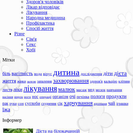
Здоров'я чоловіків
Лікар відповідає
Лікування
Народна медицина
Профілактика
Спосіб життя
Різне
Сім'я
Секс
Хобі
Мітки
дитина
дієта
вагітність
діти
біль
вода
вірус
дослідження
захворювання
життя
жінки
запалення
здоров'я
кальцію
клітини
залози
лікування
малюк
ліки
листя
мед
масаж
мозок
навчання
продукти
очі
пологи
нос
організм
печінка
ноги
операції
насіння
нирок
харчування
чай
суглоби
сік
рак
сон
руки
схуднення
іграшки
хропіння
їжа
Інформер
Дієта на білокачанній