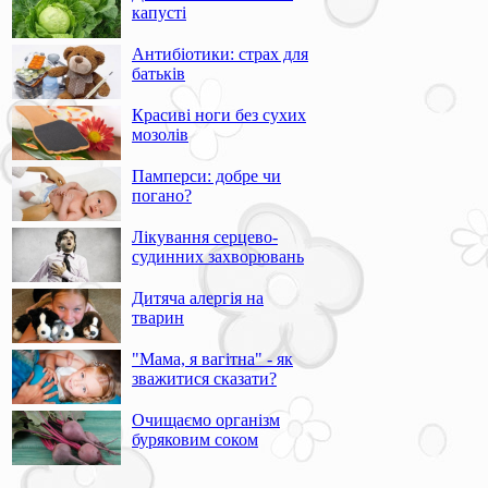
капусті
Антибіотики: страх для
батьків
Красиві ноги без сухих
мозолів
Памперси: добре чи
погано?
Лікування серцево-
судинних захворювань
Дитяча алергія на
тварин
"Мама, я вагітна" - як
зважитися сказати?
Очищаємо організм
буряковим соком