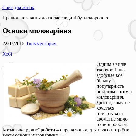
Сайт для жінок
Правильне знання дозволяє людині бути здоровою
Основи миловаріння
22/07/2016
0 комментария
Хобі
Одним з видів
творчості, що
здобуває все
більшу
популярність
останнім часом, є
миловаріння.
Дійсно, кому не
хочеться
приготувати
ароматне мило
ручної роботи?
Косметика ручної роботи – справа тонка, для цього потрібно
знати основи миловаріння.