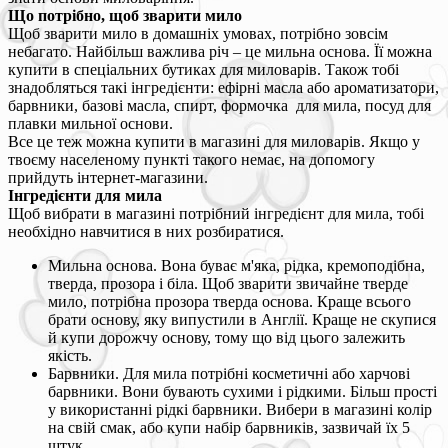
Що потрібно, щоб зварити мило
Щоб зварити мило в домашніх умовах, потрібно зовсім
небагато. Найбільш важлива річ – це мильна основа. Її можна
купити в спеціальних бутиках для миловарів. Також тобі
знадобляться такі інгредієнти: ефірні масла або ароматизатори,
барвники, базові масла, спирт, формочка для мила, посуд для
плавки мильної основи.
Все це теж можна купити в магазині для миловарів. Якщо у
твоєму населеному пункті такого немає, на допомогу
прийдуть інтернет-магазини.
Інгредієнти для мила
Щоб вибрати в магазині потрібний інгредієнт для мила, тобі
необхідно навчитися в них розбиратися.
Мильна основа. Вона буває м'яка, рідка, кремоподібна,
тверда, прозора і біла. Щоб зварити звичайне тверде
мило, потрібна прозора тверда основа. Краще всього
брати основу, яку випустили в Англії. Краще не скупися
й купи дорожчу основу, тому що від цього залежить
якість.
Барвники. Для мила потрібні косметичні або харчові
барвники. Вони бувають сухими і рідкими. Більш прості
у використанні рідкі барвники. Вибери в магазині колір
на свій смак, або купи набір барвників, зазвичай їх 5
штук.