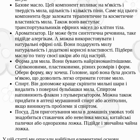
Базове масло. Цей компонент впливає на м'якість і
твердість мила, щільність і кількість піни. Саме від цього
компонента буде залежати терапевтичне та косметичне
властивість мила. Також воно виступає
транспортувальників ефірних масел до клітин тіла.
Ароматизатор. Це може бути синтетична речовина, таке
підійде алергікам. А можна використовувати і
натуральні ефірні олії. Вони подарують милу
натуральність і додаткові корисні властивості. Підбери
масло по типу своєї шкіри або під настрій.
Форма для мила. Вони бувають найрізноманітнішими.
Силіконовими, пластиковими, різних розмірів і форм.
Обери форму, яку хочеш. Головне, щоб вона була досить
м'якою, що дозволить легко отримати готове мило.
Спирт. Він допоможе краще скріпити мильні шари і
видалить з поверхні бульбашки мила. Спиртом
наповнюють флакон з пульверизатором. Можна також
придбати в аптеці мурашиний спирт або асептолин,
якщо виникнуть проблеми зі спиртом.
Посуд. Для приготування мила в домашніх умовах тобі
знадобиться стаканчик або невелика миска, китайські
палички або одноразова ложка. Підійде і звичайна чайна
ложка.
У цій статті ми описали найбільш елементарні основи