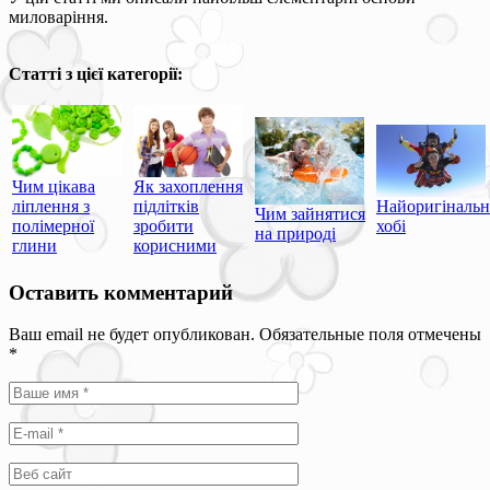
миловаріння.
Статті з цієї категорії:
Чим цікава
Як захоплення
ліплення з
підлітків
Найоригінальн
Чим зайнятися
полімерної
зробити
хобі
на природі
глини
корисними
Оставить комментарий
Ваш email не будет опубликован. Обязательные поля отмечены
*