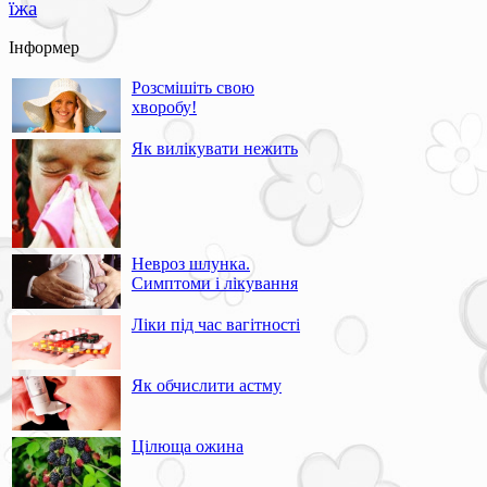
їжа
Інформер
Розсмішіть свою
хворобу!
Як вилікувати нежить
Невроз шлунка.
Симптоми і лікування
Ліки під час вагітності
Як обчислити астму
Цілюща ожина