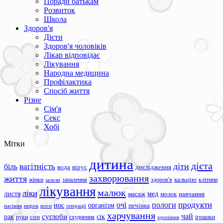
Поради батькам
Розвиток
Школа
Здоров'я
Дієти
Здоров'я чоловіків
Лікар відповідає
Лікування
Народна медицина
Профілактика
Спосіб життя
Різне
Сім'я
Секс
Хобі
Мітки
дитина
дієта
вагітність
діти
біль
вода
вірус
дослідження
захворювання
життя
жінки
запалення
здоров'я
кальцію
клітини
залози
лікування
малюк
ліки
листя
мед
масаж
мозок
навчання
продукти
очі
пологи
нос
організм
печінка
ноги
операції
насіння
нирок
харчування
чай
суглоби
сік
рак
сон
руки
схуднення
іграшки
хропіння