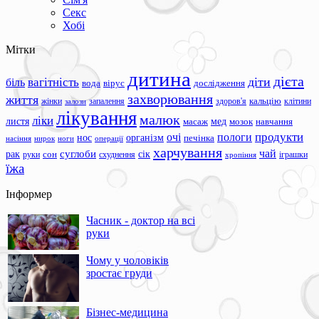
Секс
Хобі
Мітки
дитина
дієта
вагітність
діти
біль
вода
вірус
дослідження
захворювання
життя
жінки
запалення
здоров'я
кальцію
клітини
залози
лікування
малюк
ліки
листя
мед
масаж
мозок
навчання
продукти
очі
пологи
нос
організм
печінка
ноги
операції
насіння
нирок
харчування
чай
суглоби
сік
рак
сон
руки
схуднення
іграшки
хропіння
їжа
Інформер
Часник - доктор на всі
руки
Чому у чоловіків
зростає груди
Бізнес-медицина