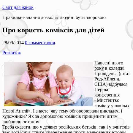
Сайт для жінок
Правильне знання дозволяє людині бути здоровою
Про користь коміксів для дітей
28/09/2014
0 комментария
Розвиток
Навесні цього
року в коледжі
Провіденса (штат
Род-Айленд,
США) відбулася
Перша
конференція
«Мистецтво
коміксу у школах
Нової Англії». І знаєте, яку тему обговорювали викладачі і
художники? Як за допомогою коміксів прищепити дітям
любов до читання!
Треба сказати, що у деяких російських батьків, так і у вчителів
теж досі існує стійке упередження проти мальованих історій.