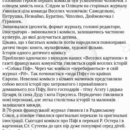
Головний героєм перших коміксів був усміхнений чоловічок з
олівцем замість носа. Слідом за Олівцем на сторінках журналу
з'явилася ціла команда Веселих чоловічків: Самоделкин,
Петрушка, Незнайко, Буратіно, Чіполіно, Дюймовочка і
Гурвинек.
Змінювалася ідеологія, формат журналу, головні редактори,
ілюстратори - змінювалися і комікси, залишаючись частиною
культури, до якої долучається дитина.
Цікаво, що з багатьох коміксів потім народилися повноправні
дитячі твори: книги, мультфільми, художні фільми.
Історія одного дитячого коміксу
Приблизно одночасно з виходом наших «Веселих картинок» в
газеті французьких комуністів з'являється серія веселих історій
- «Собака Піф». Через час комікси «перебираються» в свій
журнал «Pif». Так починається «хода Піфу» по країнах
Європи. Невеликі комікси з кількох малюнків представляли
собою веселі історії про хитроватого і привабливого
домашнього пса Піфу, його господарів - тітку Агату і дядька
Цезаря, їх сина Дуду і кота Геркулеса. Періодично з'являлися
нові персонажі, але легка стилістика історій та малюнків
залишалася завжди.
В 70-роки французький журнал з'явився і в Радянському
Союзі, а пізніше з'явилися оригінальні перекази та оригінальні
ілюстрації. Сьогодні комікси про Піфі в переказі Р. Остера і в
картинках Ст. Сутеева до цих пір дуже популярні серед дітей.