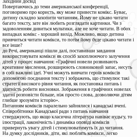
Західний досвід
Повертаючись до теми американської конференції,
поговоримо про користь, яку може привести комікс. Буває,
дитину складно захопити читанням. Йому не цікаво читати
багато тексту, зате він любить розглядати картинки. Чи з
задоволенням дивиться мультики, але не хоче читати. В обох
випадках комікс - хороший вихід. Можливо, якщо дитина
привчиться читати комікси, то потім йому буде цікаво читати і
все інше?
до Речі, американці пішли далі, поставивши завдання
використовувати комікси як спосіб захоплюючого залучення
дітей у процес навчання: «Графічні новели розвивають
креативне мислення, розширюють словниковий запас, несуть
в собі важливі ідеї. Учні можуть вивчати героїв коміксів
допомогою поєднання тексту і зображень, що стимулює такі
стратегії високого рівня читання, як постановка питань і
здатність робити висновки. Зображення в графічних новелах
здатні розповісти більше, ніж просто слова, дозволяючи дітям
глибше зрозуміти історію».
Питанням коміксів паралельно зайнялися і канадські вчені.
Співробітники Канадської ради з питань навчання
стверджують, що якщо класична література навіває нудьгу, то
ілюстрації, лаконічність і динаміка оповіді коміксів
привернуть увагу дітей і стимулюватимуть їх до читання.
На думку дослідників, діти, які люблять комікси, легко