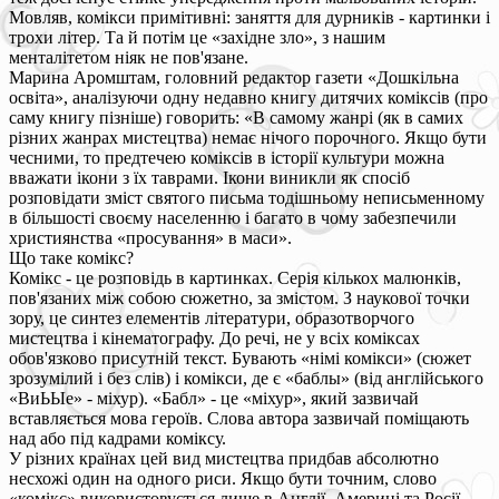
Мовляв, комікси примітивні: заняття для дурників - картинки і
трохи літер. Та й потім це «західне зло», з нашим
менталітетом ніяк не пов'язане.
Марина Аромштам, головний редактор газети «Дошкільна
освіта», аналізуючи одну недавно книгу дитячих коміксів (про
саму книгу пізніше) говорить: «В самому жанрі (як в самих
різних жанрах мистецтва) немає нічого порочного. Якщо бути
чесними, то предтечею коміксів в історії культури можна
вважати ікони з їх таврами. Ікони виникли як спосіб
розповідати зміст святого письма тодішньому неписьменному
в більшості своєму населенню і багато в чому забезпечили
християнства «просування» в маси».
Що таке комікс?
Комікс - це розповідь в картинках. Серія кількох малюнків,
пов'язаних між собою сюжетно, за змістом. З наукової точки
зору, це синтез елементів літератури, образотворчого
мистецтва і кінематографу. До речі, не у всіх коміксах
обов'язково присутній текст. Бувають «німі комікси» (сюжет
зрозумілий і без слів) і комікси, де є «баблы» (від англійського
«ВиЬЫе» - міхур). «Бабл» - це «міхур», який зазвичай
вставляється мова героїв. Слова автора зазвичай поміщають
над або під кадрами коміксу.
У різних країнах цей вид мистецтва придбав абсолютно
несхожі один на одного риси. Якщо бути точним, слово
«комікс» використовується лише в Англії, Америці та Росії.