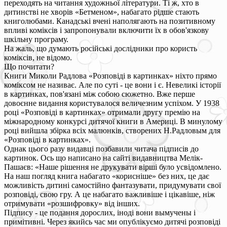
переходять на читання художньої літератури. Ті ж, хто в
дитинстві не хворів «Бетменом», набагато рідше стають
книголюбами. Канадські вчені наполягають на позитивному
впливі коміксів і запропонували включити їх в обов'язкову
шкільну програму.
На жаль, що думають російські дослідники про користь
коміксів, не відомо.
Що почитати?
Книги Миколи Радлова «Розповіді в картинках» ніхто прямо
коміксом не називає. Але по суті - це вони і є. Невеликі історії
в картинках, пов'язані між собою сюжетно. Вже перше
довоєнне видання користувалося величезним успіхом. У 1938
році «Розповіді в картинках» отримали другу премію на
міжнародному конкурсі дитячої книги в Америці. В минулому
році вийшла збірка всіх малюнків, створених Н.Радловым для
«Розповіді в картинках».
Однак цього разу видавці позбавили читача підписів до
картинок. Ось що написано на сайті видавництва Мелік-
Пашаєв: «Наше рішення не друкувати вірші було усвідомлено.
На наш погляд книга набагато «корисніше» без них, це дає
можливість дитині самостійно фантазувати, придумувати свої
розповіді, свою гру. А це набагато важливіше і цікавіше, ніж
отримувати «розшифровку» від інших.
Підпису - це подання дорослих, іноді вони вымучены і
примітивні. Через якийсь час ми опублікуємо дитячі розповіді