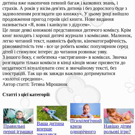
дитина вже накопичив певний багаж і казкових знань, і
страхів. А років у вісім-дев'ять дитина і без дорослого буде з
задоволенням розглядати цю книжку». У цьому році вийшло
продовження пригод героїв цієї книги. Нове видання
називається «Я, вовк і канікули з дідусем».
Це лише деякі книжкові представники дитячого коміксу. Крім
книг виходять і хороші дитячі журнали з коміксами. Малюнок,
легко читаний текст, наявність фабули, кінематографічність,
різноманітність тем - все це робить комікс популярним серед
дітей і стимулює інтерес до читання розвиває уяву.
З іншого боку, є небезпека «застрягання» в коміксах. Звичка
розглядати тільки комікси в кінці кінців може призвести до
нездатності візуалізувати сенс в звичайному тексті, без
ілюстрацій. Так що як завжди важливо дотримуватися
«золотої середини».
Автор статті: Тетяна Мірошник
Статті з цієї категорії:
Психологічний
Ваша дитина
Правильні
криза
Навіщо дітям
вперше
перші іграшки
однорічного
рольові ігри?
закохався