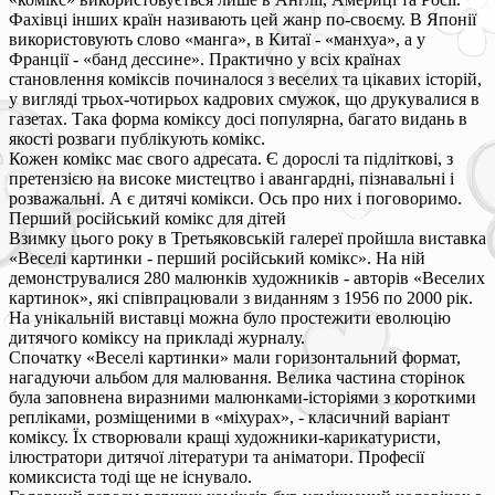
Фахівці інших країн називають цей жанр по-своєму. В Японії
використовують слово «манга», в Китаї - «манхуа», а у
Франції - «банд дессине». Практично у всіх країнах
становлення коміксів починалося з веселих та цікавих історій,
у вигляді трьох-чотирьох кадрових смужок, що друкувалися в
газетах. Така форма коміксу досі популярна, багато видань в
якості розваги публікують комікс.
Кожен комікс має свого адресата. Є дорослі та підліткові, з
претензією на високе мистецтво і авангардні, пізнавальні і
розважальні. А є дитячі комікси. Ось про них і поговоримо.
Перший російський комікс для дітей
Взимку цього року в Третьяковській галереї пройшла виставка
«Веселі картинки - перший російський комікс». На ній
демонструвалися 280 малюнків художників - авторів «Веселих
картинок», які співпрацювали з виданням з 1956 по 2000 рік.
На унікальній виставці можна було простежити еволюцію
дитячого коміксу на прикладі журналу.
Спочатку «Веселі картинки» мали горизонтальний формат,
нагадуючи альбом для малювання. Велика частина сторінок
була заповнена виразними малюнками-історіями з короткими
репліками, розміщеними в «міхурах», - класичний варіант
коміксу. Їх створювали кращі художники-карикатуристи,
ілюстратори дитячої літератури та аніматори. Професії
комиксиста тоді ще не існувало.