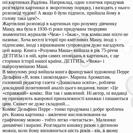
по картинках Радлова. Наприклад, один хлопчик придумав
розглядати картинки в зворотному порядку, і виходять у нього
розповіді чудові! А якщо б були підписи, прийшла йому в
голову така ідея?».
Жартівливі розповіді в картинках про розумну дівчинку
Машу, яка була в 1930-ті роки придумана творцями
знаменитих журналів «Чиж» і «Їжак», теж коміксами ніхто не
називає. Хоча веселі історії про кмітливих Машу, іноді з
підписами, іноді з віршованим супроводом дуже нагадують
цей жанр. Книга «Розумна Маша» вийшла в рік 75-річчя
ДЕТГИЗа і в ній, крім самих оповідань в картинках, є ще
сторінки історії нашої країни, ДЕТГИЗа, «Чижа» і
найрозумнішою Маші.
В минулому році вийшла книга французької художниці Перре
Дельфіна «Я, вовк і шоколадки». Марина Аромштам,
головний редактор газети «Дошкільна освіта», роблячи
докладний позитивний аналіз цього видання, пише: «Це
«справжній» комікс. Він так і заявлений. Ні автор, ні видавці
не приховують жанрової приналежності книжки і пишаються
цим. Сюжет не дуже складний....
Комікс Дельфіни Перре - тонко продумана і добре зроблена
річ. Кожна картинка - закінчене висловлювання на
графічному мовою - тобто легко «читається». Малюнки
динамічні і виразні. Розглядати книжку разом з дитиною
можна, коли йому виповниться шість років - вік, в якому