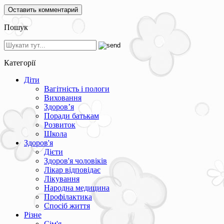
Пошук
Категорії
Діти
Вагітність і пологи
Виховання
Здоров’я
Поради батькам
Розвиток
Школа
Здоров'я
Дієти
Здоров'я чоловіків
Лікар відповідає
Лікування
Народна медицина
Профілактика
Спосіб життя
Різне
Сім'я