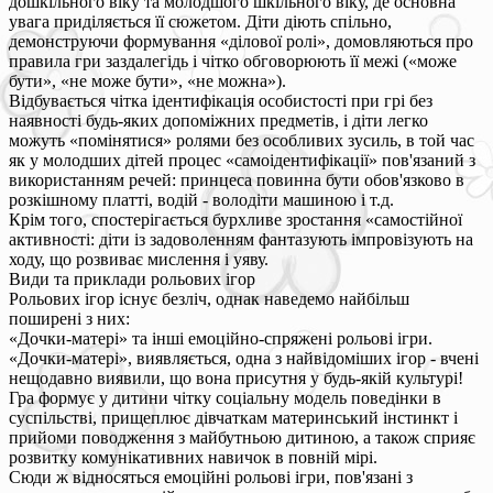
дошкільного віку та молодшого шкільного віку, де основна
увага приділяється її сюжетом. Діти діють спільно,
демонструючи формування «ділової ролі», домовляються про
правила гри заздалегідь і чітко обговорюють її межі («може
бути», «не може бути», «не можна»).
Відбувається чітка ідентифікація особистості при грі без
наявності будь-яких допоміжних предметів, і діти легко
можуть «помінятися» ролями без особливих зусиль, в той час
як у молодших дітей процес «самоідентифікації» пов'язаний з
використанням речей: принцеса повинна бути обов'язково в
розкішному платті, водій - володіти машиною і т.д.
Крім того, спостерігається бурхливе зростання «самостійної
активності: діти із задоволенням фантазують імпровізують на
ходу, що розвиває мислення і уяву.
Види та приклади рольових ігор
Рольових ігор існує безліч, однак наведемо найбільш
поширені з них:
«Дочки-матері» та інші емоційно-спряжені рольові ігри.
«Дочки-матері», виявляється, одна з найвідоміших ігор - вчені
нещодавно виявили, що вона присутня у будь-якій культурі!
Гра формує у дитини чітку соціальну модель поведінки в
суспільстві, прищеплює дівчаткам материнський інстинкт і
прийоми поводження з майбутньою дитиною, а також сприяє
розвитку комунікативних навичок в повній мірі.
Сюди ж відносяться емоційні рольові ігри, пов'язані з