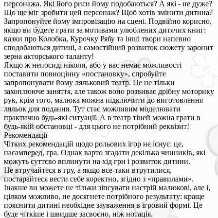
персонажа. Які його риси йому подобаються? А які - не дуже?
Що ще міг зробити цей персонаж? Щоб хотів змінити дитина?
Запропонуйте йому імпровізацію на сцені. Подвійно корисно,
якщо ви будете грати за мотивами улюблених дитячих книг:
казки про Колобка, Курочку Рябу та інші твори напевно
сподобаються дитині, а самостійний розвиток сюжету заронит
зерна акторського таланту!
Якщо ж непосиді ніколи, або у вас немає можливості
поставити повноцінну «постановку», спробуйте
запропонувати йому ляльковий театр. Це не тільки
захоплююче заняття, але також воно розвиває дрібну моторику
рук, крім того, малюка можна підключити до виготовлення
ляльок для подання. Тут стає можливим моделювати
практично будь-які ситуації. А в театр тіней можна грати в
будь-якій обстановці - для цього не потрібний реквізит!
Рекомендації
Чітких рекомендацій щодо рольових ігор не існує: це,
насамперед, гра. Однак варто згадати декілька чинників, які
можуть суттєво вплинути на хід гри і розвиток дитини.
Не втручайтеся в гру, а якщо все-таки втрутилися,
постарайтеся вести себе коректно, згідно з «правилами».
Інакше ви можете не тільки зіпсувати настрій малюкові, але і,
цілком можливо, не досягнете потрібного результату: краще
пояснити дитині необхідне зауваження в ігровий формі. Це
буде чіткіше і швидше засвоєно, ніж нотація.