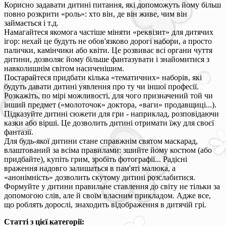
Корисно задавати дитині питання, які допоможуть йому більш
повно розкрити «роль»: хто він, де він живе, чим він
займається і т.д.
Намагайтеся якомога частіше міняти «реквізит» для дитячих
ігор: нехай це будуть не обов'язково дорогі набори, а просто
палички, камінчики або квіти. Це розвиває всі органи чуття
дитини, дозволяє йому більше фантазувати і знайомитися з
навколишнім світом насиченішим.
Постарайтеся придбати кілька «тематичних» наборів, які
будуть давати дитині уявлення про ту чи іншої професії.
Розкажіть, по мірі можливості, для чого призначений той чи
інший предмет («молоточок» доктора, «ваги» продавщиці...).
Підказуйте дитині сюжети для гри - наприклад, розповідаючи
казки або вірші. Це дозволить дитині отримати їжу для своєї
фантазії.
Для будь-якої дитини стане справжнім святом маскарад,
влаштований за всіма правилами: зшийте йому костюм (або
придбайте), купіть грим, зробіть фотографії... Радісні
враження надовго залишаться в пам'яті малюка, а
«анонімність» дозволить скутому дитині розслабитися.
Формуйте у дитини правильне ставлення до світу не тільки за
допомогою слів, але й своїм власним прикладом. Адже все,
що роблять дорослі, знаходить відображення в дитячій грі.
Статті з цієї категорії: