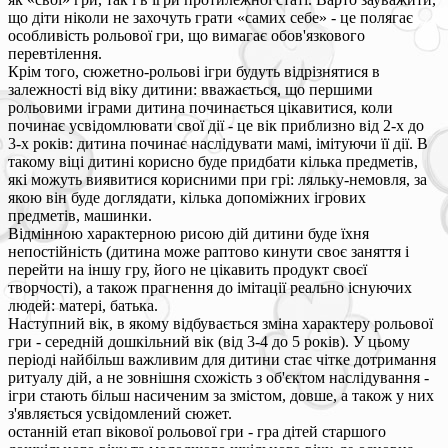
що діти ніколи не захочуть грати «самих себе» - це полягає
особливість рольової гри, що вимагає обов'язкового
перевтілення.
Крім того, сюжетно-рольові ігри будуть відрізнятися в
залежності від віку дитини: вважається, що першими
рольовими іграми дитина починається цікавитися, коли
починає усвідомлювати свої дії - це вік приблизно від 2-х до
3-х років: дитина починає наслідувати мамі, імітуючи її дії. В
такому віці дитині корисно буде придбати кілька предметів,
які можуть виявитися корисними при грі: ляльку-немовля, за
якою він буде доглядати, кілька допоміжних ігрових
предметів, машинки.
Відмінною характерною рисою дій дитини буде їхня
непостійність (дитина може раптово кинути своє заняття і
перейти на іншу гру, його не цікавить продукт своєї
творчості), а також прагнення до імітації реально існуючих
людей: матері, батька.
Наступний вік, в якому відбувається зміна характеру рольової
гри - середній дошкільний вік (від 3-4 до 5 років). У цьому
періоді найбільш важливим для дитини стає чітке дотримання
ритуалу дій, а не зовнішня схожість з об'єктом наслідування -
ігри стають більш насиченим за змістом, довше, а також у них
з'являється усвідомлений сюжет.
останній етап вікової рольової гри - гра дітей старшого