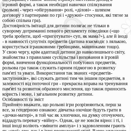
ігровий формі, а також необхідні навички спілкування
(рольові - через «обігрування» ролі, «ділові» - шляхом
договору з партнерами по грі і «дружні» стосунки, які тягне за
собою спільна гра).
Достовірність імітації для дитини полягає не тільки в
суворому дотриманні певного регламенту поведінки («що
треба зробити, щоб «приготувати» суп, як мама?»), але й іноді
- в наявності супутніх предметів (дитина взаємодіє з лялькою,
користується іграшковими гребінцями, машинками тощо).
У свою чергу, крім адаптації дитини до навколишнього світу,
знайомства з правилами суспільства і виховання в ігровій
формі, вивчення функціональності побутових предметів,
рольова гра також служить гарним підмогою в розвитку
пам'яті та уваги. Використання так званих «предметів-
заступників», які служать дитині тим чи іншим предметом, в
залежності від поточної гри - прекрасна вправа на тренування
пам'яті та розвиток образного мислення, що також приносить
користь і мови, і загальним розвитку дитини.
Особливості та зміст
Прийнято вважати, що рольові ігри розрізняються, перш за
все, за гендерною ознакою: дівчатка охочіше будуть грати в
«дочки-матері», в той час як хлопчики, на думку оточуючих,
віддадуть перевагу «війну». Однак, це не зовсім вірно: і ті, і
інші іноді воліють «змінити амплуа» і з задоволенням грають
як «свої» гри, так і в ігри протилежної статі. Варто зауважити,