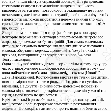
зоопарк» після візиту в справжній зоопарк. Ця гра дозволяє
ефективно скинути психологічне напруження, і часто
використовується для «повторного переживання» не тільки
позитивних, але і негативних ситуацій, щоб проаналізувати їх
і допомогти малюкові впоратися з переживаннями (по ходу
гри корисно задавати навідні запитання: чого ти злякався? А
що, якщо...?).
Якщо ваш малюк злякався жирафа або тигра в зоопарку -
повторне переживання ситуації з пластмасовим тигром або
жирафом допоможе позбутися фобій! Для самих маленьких
дітей буде актуально повторення певних дій: заколисування
малюка, обертання керма.... Допоможіть йому і покажіть
приклад, повторивши для закріплення його 3-4 рази.
Театр і маскарад.
Одна з найулюбленіших дітьми ігор - не тільки тому, що у гру
часто з задоволенням підключаються дорослі, але й тому, що
вона найчастіше пов'язана з яким-небудь святом (Новий Рік,
День Народження). Костюмована вистава не тільки дає дитині
повною мірою «вжитися» в роль, але і отримати суспільне
визнання, а відчуття «анонімності» допоможе позбавити
малюка від комплексів і розкріпачитися - адже він у масці (на
сцені) і його ніхто не дізнається!
Крім того, такі ігри особливо корисні для розвитку фантазії:
вже «готова» роль передбачає самостійне розставляння
акцентів. Поговоріть з дитиною про те, яким він бачить свого