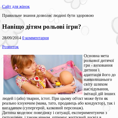
Сайт для жінок
Правильне знання дозволяє людині бути здоровою
Навіщо дітям рольові ігри?
28/09/2014
0 комментария
Розвиток
Основна мета
рольової дитячої
гри - виховання
дитини і
адаптація його до
навколишнього
світу шляхом
наслідування,
імітації дій інших
людей і (або) тварин, істот. При цьому об'єкт може бути як
реально існуючим (мама, тато, продавець або кондуктор), так і
вигаданим (супергерой, казковий персонаж).
Дитина моделює поведінку і ситуації, експериментуючи з
ситуаціями, і таким чином, отримує життєвий досвід в