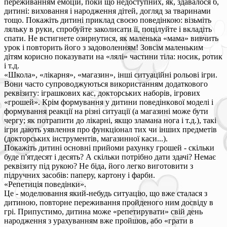
переживанням емоцій, поки що недоступних, як, здавалося б,
дитині: виховання і народження дітей, догляд за тваринами
тощо. Покажіть дитині приклад своєю поведінкою: візьміть
ляльку в руки, спробуйте заколисати її, поцілуйте і вкладіть
спати. Не встигнете озирнутися, як маленька «мама» вивчить
урок і повторить його з задоволенням! Зовсім маленьким
дітям корисно показувати на «лялі» частини тіла: носик, ротик
і т.д.
«Школа», «лікарня», «магазин», інші ситуаційні рольові ігри.
Вони часто супроводжуються використанням додаткового
реквізиту: іграшкових кас, докторських наборів, ігрових
«грошей». Крім формування у дитини поведінкової моделі і
формування реакції на різні ситуації (а магазині може бути
чергу; як потрапити до лікарні, якщо зламана нога і т.д.), такі
ігри дають уявлення про функціонал тих чи інших предметів
(докторських інструментів, магазинної каси...).
Покажіть дитині основні прийоми рахунку грошей - скільки
буде п'ятдесят і десять? А скільки потрібно дати здачі? Немає
реквізиту під рукою? Не біда, його легко виготовити з
підручних засобів: паперу, картону і фарби.
«Репетиція поведінки».
Це - моделювання який-небудь ситуацію, що вже сталася з
дитиною, повторне переживання пройденого ним досвіду в
грі. Припустимо, дитина може «репетирувати» свій день
народження з урахуванням вже пройшов, або «грати в