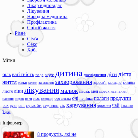
Лікар відповідає
Лікування
Народна медицина
Профілактика
Спосіб життя
Різне
Сім'я
Секс
Хобі
Мітки
дитина
дієта
вагітність
діти
біль
вода
вірус
дослідження
захворювання
життя
жінки
запалення
здоров'я
кальцію
клітини
залози
лікування
малюк
ліки
листя
мед
масаж
мозок
навчання
продукти
очі
пологи
нос
організм
печінка
ноги
операції
насіння
нирок
харчування
чай
суглоби
сік
рак
сон
руки
схуднення
іграшки
хропіння
їжа
Інформер
8 продуктів, які не