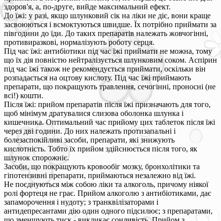
здоров'я, а, по-друге, вийде максимальний ефект.
До їжі: у разі, якщо шлунковий сік на ліки не діє, вони краще
засвоюються і всмоктуються швидше. Їх потрібно приймати за
півгодини до їди. До таких препаратів належать жовчогінні,
противиразкові, нормалізують роботу серця.
Під час їжі: антибіотики під час їжі приймати не можна, тому
що їх дія повністю нейтралізується шлунковим соком. Аспірин
під час їжі також не рекомендується приймати, оскільки він
розпадається на оцтову кислоту. Під час їжі приймають
препарати, що покращують травлення, сечогінні, проносні (не
всі!) кошти.
Після їжі: прийом препаратів після їжі призначають для того,
щоб мінімум дратувалися слизова оболонка шлунка і
кишечника. Оптимальний час прийому цих таблеток після їжі
через дві години. До них належать протизапальні і
болезаспокійливі засоби, препарати, які знижують
кислотність. Тобто їх прийом здійснюється після того, як
шлунок спорожніє.
Засоби, що покращують кровообіг мозку, бронхолітики та
гіпотензивні препарати, приймаються незалежно від їжі.
Не поєднуються між собою ліки та алкоголь, причому ніякої
ролі фортеця не грає. Прийом алкоголю з антибіотиками, дає
запаморочення і нудоту; з транквілізаторами і
антидепресантами дію один одного підсилює; з препаратами,
що зменшують тиск - викликає сонливість. Прийом з