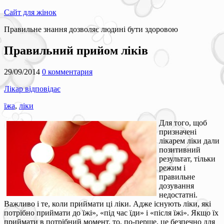
Сайт для жінок
Правильне знання дозволяє людині бути здоровою
Правильний прийом ліків
29/09/2014
0 комментария
Лікар відповідає
їжа
,
ліки
Для того, щоб
призначені
лікарем ліки дали
позитивний
результат, тільки
режим і
правильне
дозування
недостатні.
Важливо і те, коли приймати ці ліки. Адже існують ліки, які
потрібно приймати до їжі», «під час їди» і «після їжі». Якщо їх
приймати в потрібний момент, то, по-перше, це безпечно для