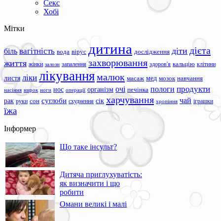
Секс
Хобі
Мітки
дитина
дієта
вагітність
діти
біль
вода
вірус
дослідження
захворювання
життя
жінки
запалення
здоров'я
кальцію
клітини
залози
лікування
малюк
ліки
листя
мед
масаж
мозок
навчання
продукти
очі
пологи
нос
організм
печінка
ноги
операції
насіння
нирок
харчування
чай
суглоби
сік
рак
сон
руки
схуднення
іграшки
хропіння
їжа
Інформер
Що таке інсульт?
Дитяча приглухуватість:
як визначити і що
робити
Омани великі і малі