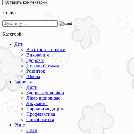
Пошук
Категорії
Діти
Вагітність і пологи
Виховання
Здоров’я
Поради батькам
Розвиток
Школа
Здоров'я
Дієти
Здоров'я чоловіків
Лікар відповідає
Лікування
Народна медицина
Профілактика
Спосіб життя
Різне
Сім'я