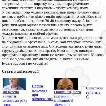
аспірином викличе виразку шлунка, з парацетамолом -
токсичний гепатит, з інсуліном - гіпоглікемічну кому.
У разі якщо лікар жодних рекомендацій щодо прийому ліків
не дав, а треба пити кілька видів препаратів, то потрібно між
ними обов'язково зробити 30-40 хвилинну паузу. А інакше
різні ліки один одного позбавлять ефекту, погано будуть
засвоюватися, важко виводитися з організму, а найгірше,
можуть викликати побічні ефекти.
Запивати чим попало ліки не можна, оскільки рідина впливає
на лікувальний ефект ліків. А саме, чай утворює нерозчинну
сполуку, яка не засвоюється. Сік володіє здатністю руйнувати
структуру лікарських препаратів. Кава швидко виводить
препарати з організму, і вони не встигають засвоїтися. Молоко
спільно з деякими ліками зводить на лікування немає.
Будьте здорові і не хворійте!
Статті з цієї категорії:
Перша
Симптоми
допомога
Як вчасно
Облисіння, його
гепатиту
при
виявити
причини і
С
обмороженні
симптоми раку
можливості
горла
лікування