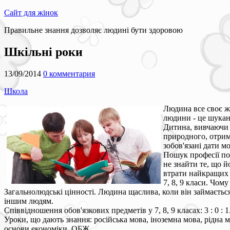
Сайт для жінок
Правильне знання дозволяє людині бути здоровою
Шкільні роки
13/09/2014
0 комментария
Школа
Людина все своє жи
людини - це шукан
Дитина, вивчаючи св
природного, отрима
зобов'язані дати м
Пошук професії пов
не знайти те, що й
втрати найкращих
7, 8, 9 класи. Чому
Загальнолюдські цінності. Людина щаслива, коли він займається
іншим людям.
Співвідношення обов'язкових предметів у 7, 8, 9 класах: 3 : 0 : 1
Уроки, що дають знання: російська мова, іноземна мова, рідна мов
основи економіки, ОБЖ..