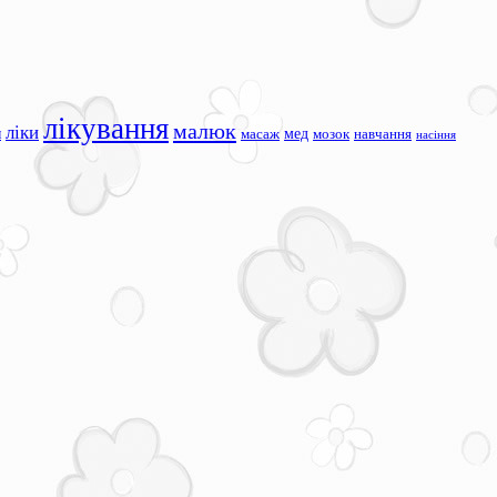
лікування
малюк
ліки
я
мед
масаж
мозок
навчання
насіння