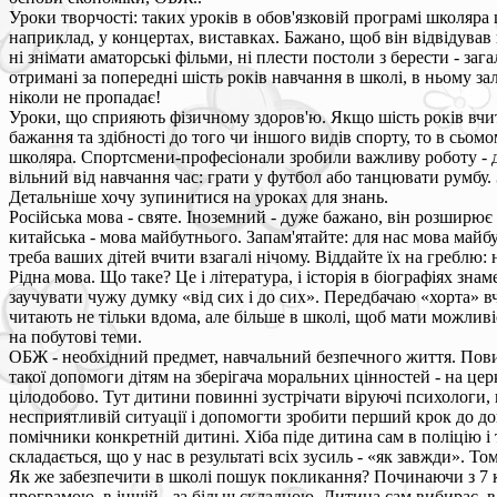
Уроки творчості: таких уроків в обов'язковій програмі школяра
наприклад, у концертах, виставках. Бажано, щоб він відвідував 
ні знімати аматорські фільми, ні плести постоли з берести - зага
отримані за попередні шість років навчання в школі, в ньому за
ніколи не пропадає!
Уроки, що сприяють фізичному здоров'ю. Якщо шість років вчите
бажання та здібності до того чи іншого видів спорту, то в сьом
школяра. Спортсмени-професіонали зробили важливу роботу - да
вільний від навчання час: грати у футбол або танцювати румбу. З
Детальніше хочу зупинитися на уроках для знань.
Російська мова - святе. Іноземний - дуже бажано, він розширює
китайська - мова майбутнього. Запам'ятайте: для нас мова майбу
треба ваших дітей вчити взагалі нічому. Віддайте їх на греблю:
Рідна мова. Що таке? Це і література, і історія в біографіях зн
заучувати чужу думку «від сих і до сих». Передбачаю «хорта» 
читають не тільки вдома, але більше в школі, щоб мати можливі
на побутові теми.
ОБЖ - необхідний предмет, навчальний безпечного життя. Повин
такої допомоги дітям на зберігача моральних цінностей - на цер
цілодобово. Тут дитини повинні зустрічати віруючі психологи, 
несприятливій ситуації і допомогти зробити перший крок до допо
помічники конкретній дитині. Хіба піде дитина сам в поліцію і 
складається, що у нас в результаті всіх зусиль - «як завжди». Т
Як же забезпечити в школі пошук покликання? Починаючи з 7 кла
програмою, в іншій - за більш складною. Дитина сам вибирає, в