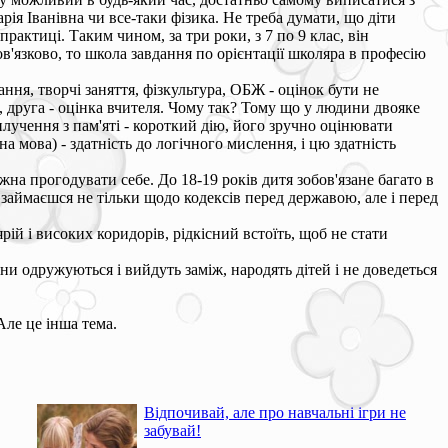
ія Іванівна чи все-таки фізика. Не треба думати, що діти
практиці. Таким чином, за три роки, з 7 по 9 клас, він
ов'язково, то школа завдання по орієнтації школяра в професію
ання, творчі заняття, фізкультура, ОБЖ - оцінок бути не
ти, друга - оцінка вчителя. Чому так? Тому що у людини двояке
 вилучення з пам'яті - короткий дію, його зручно оцінювати
на мова) - здатність до логічного мислення, і цю здатність
ожна прогодувати себе. До 18-19 років дитя зобов'язане багато в
и займаєшся не тільки щодо кодексів перед державою, але і перед
й і високих коридорів, рідкісний встоїть, щоб не стати
ни одружуються і вийдуть заміж, народять дітей і не доведеться
Але це інша тема.
Відпочивай, але про навчальні ігри не
забувай!