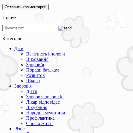
Пошук
Категорії
Діти
Вагітність і пологи
Виховання
Здоров’я
Поради батькам
Розвиток
Школа
Здоров'я
Дієти
Здоров'я чоловіків
Лікар відповідає
Лікування
Народна медицина
Профілактика
Спосіб життя
Різне