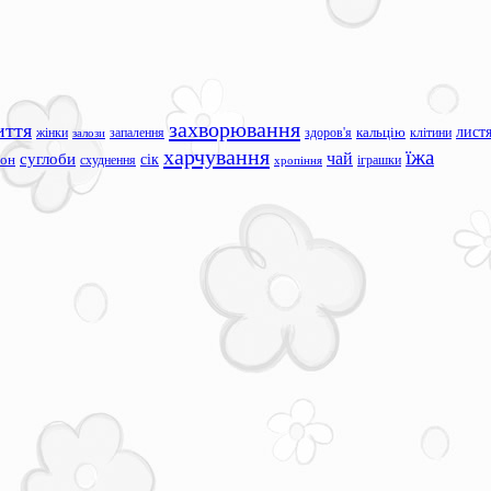
захворювання
иття
лист
жінки
запалення
здоров'я
кальцію
клітини
залози
харчування
їжа
чай
суглоби
сік
сон
схуднення
іграшки
хропіння