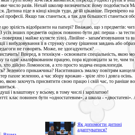
яке число разів. Нехай школяр визначиться: йому подобається Мар
. Дитина піде в кінці кінців туди, де їй цікавіше. Перевірено на 
ої професії. Якщо так станеться, а так для більшості станеться об
е цю зрілість відобразити на папері? Вважаю, що з предметів: чит
. З усіх інших предметів оцінок повинно бути дві: перша - за тес
я - поверхня і майже кулясте тіло). Лінійне - запам'ятовування та
ції і вибудовування її в струнку схему (рішення завдань або образ
едагоги не говорять. Може, не здогадуються?
 вистачить! Вперед, в технікум - освоювати спеціальність, якою м
їжу та одяг кваліфікованим працею, пора відповідати за те, чим т
 хто дійсно Ломоносов, а хто просто ходяча енциклопедія.
ть? Зеленого прикажчика? Наситившись змалку повітрям канцелярі
р пахне зеленню, а час збору врожаю - зріле літо і довга осінь.
, якою захочуть присвятити свою працю і свій час, то раніше во
ьшиться.
а душі і влаштовує у всьому, в тому числі і зарплатою!
ті: клас повинен бути «одностатевим», а школа - «двостатеві». 
Як допомогти дитині
адаптуватися?
Втома