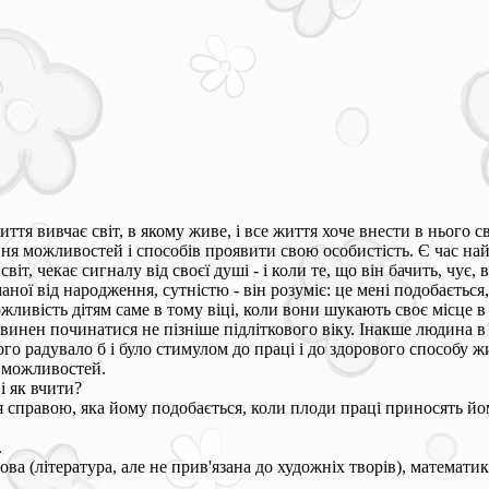
ття вивчає світ, в якому живе, і все життя хоче внести в нього с
ня можливостей і способів проявити свою особистість. Є час най
іт, чекає сигналу від своєї душі - і коли те, що він бачить, чує,
ної від народження, сутністю - він розуміє: це мені подобається,
ожливість дітям саме в тому віці, коли вони шукають своє місце в 
инен починатися не пізніше підліткового віку. Інакше людина в 
ого радувало б і було стимулом до праці і до здорового способу ж
 можливостей.
 і як вчити?
 справою, яка йому подобається, коли плоди праці приносять йом
.
а (література, але не прив'язана до художніх творів), математика, 