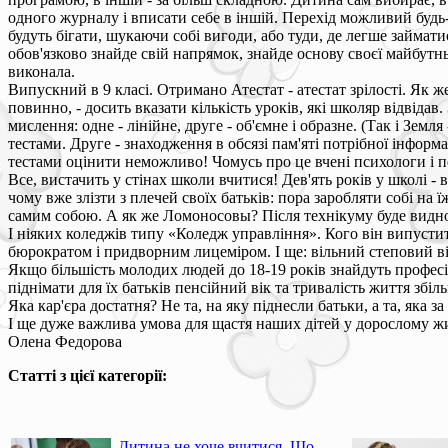
одного журналу і вписати себе в іншій. Перехід можливий будь-
будуть бігати, шукаючи собі вигоди, або туди, де легше займатися
обов'язково знайде свій напрямок, знайде основу своєї майбутнь
виконала.
Випускний в 9 класі. Отримано Атестат - атестат зрілості. Як ж
повинно, - досить вказати кількість уроків, які школяр відвідав
мислення: одне - лінійне, друге - об'ємне і образне. (Так і Земл
тестами. Друге - знаходження в обсязі пам'яті потрібної інформа
тестами оцінити неможливо! Чомусь про це вчені психологи і п
Все, вистачить у стінах школи вчитися! Дев'ять років у школі -
чому вже злізти з плечей своїх батьків: пора заробляти собі на 
самим собою. А як же Ломоносовы? Після технікуму буде видно,
І ніяких коледжів типу «Коледж управління». Кого він випусти
бюрократом і придворним лицеміром. І ще: вільний степовий віте
Якщо більшість молодих людей до 18-19 років знайдуть професію
піднімати для їх батьків пенсійний вік та тривалість життя збіл
Яка кар'єра достатня? Не та, на яку піднесли батьки, а та, яка з
І ще дуже важлива умова для щастя наших дітей у дорослому жит
Олена Федорова
Статті з цієї категорії:
Дитина не хоче вчитися. Що