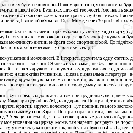
 цього віку бути не повинно. Цілком достатньо, якщо дитина буде 
гуртки в школі або в Будинках дитячої творчості. Але навіть якщ
лом, нічого такого не хоче, крім як грати у футбол - нехай. Насінн
лишилися, і вони обов'язково зійде. Може, через 30 років він зла
лями були спортсмени - професіонали у своєму виді спорту, і ді
ому і наступних класах важливо одне - щоб уроків фізкультури бу
ли можливість дитині вибрати своє спортивне хобі. До підлітков
а спортом за інтересами - у спортивні секції!
 комунікативні можливості. В Інтернеті прочитала одну статтю, д
тнього один - росіянин! Якщо хтось вважає, що будь-який інший м
 нехай звикають дружно виконувати команду рульового, до мозолів 
аменитих наших співвітчизників, і цікава пізнавальна література -
вчительку, вручающую батькам список книг, які вони повинні при
сть «по гарячих слідах» висловити свою думку та послухати думк
на бути і реальна допомога дітям при труднощах, які цілком мож
кву. Саме при церкві необхідно відкривати Центри підтримки дітей
віруючі юристи, віруючі волонтери. Тут повинні гнаного заспокої
моги самому собі. Зараз є Центри з прав дитини, ювенальна поліц
т.д.? А якщо раптом піде, то зараз же прискаче до нього в будин
ому моє уповання на церкву. Може, там нарешті розірвуть це порочн
су, укомплектувати класи так, щоб у них було по 45-50 дітей. Ус
 якій групі йому хочеться займатися. Перехід з однієї групи в і