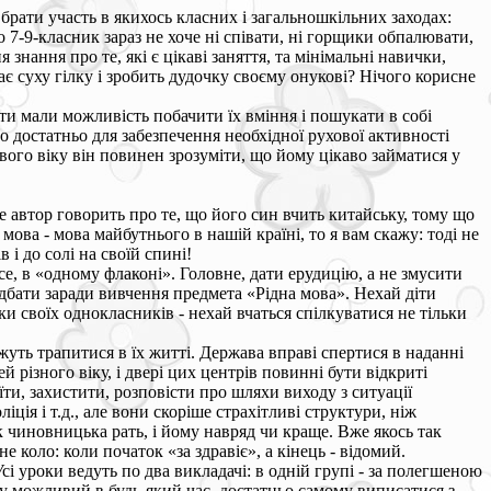
брати участь в якихось класних і загальношкільних заходах:
о 7-9-класник зараз не хоче ні співати, ні горщики обпалювати,
я знання про те, які є цікаві заняття, та мінімальні навички,
має суху гілку і зробить дудочку своєму онукові? Нічого корисне
ти мали можливість побачити їх вміння і пошукати в собі
ло достатньо для забезпечення необхідної рухової активності
ого віку він повинен зрозуміти, що йому цікаво займатися у
е автор говорить про те, що його син вчить китайську, тому що
ова - мова майбутнього в нашій країні, то я вам скажу: тоді не
і до солі на своїй спині!
 все, в «одному флаконі». Головне, дати ерудицію, а не змусити
дбати заради вивчення предмета «Рідна мова». Нехай діти
и своїх однокласників - нехай вчаться спілкуватися не тільки
уть трапитися в їх житті. Держава вправі спертися в наданні
 різного віку, і двері цих центрів повинні бути відкриті
ти, захистити, розповісти про шляхи виходу з ситуації
ія і т.д., але вони скоріше страхітливі структури, ніж
ок чиновницька рать, і йому навряд чи краще. Вже якось так
е коло: коли початок «за здравіє», а кінець - відомий.
і уроки ведуть по два викладачі: в одній групі - за полегшеною
ншу можливий в будь-який час, достатньо самому виписатися з