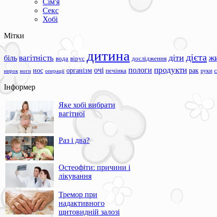
Сім'я
Секс
Хобі
Мітки
дитина
дієта
вагітність
діти
ж
біль
вода
вірус
дослідження
продукти
очі
пологи
нос
організм
рак
печінка
руки
ноги
операції
нирок
Інформер
Яке хобі вибрати
вагітної
Раз і два?
Остеофіти: причини і
лікування
Тремор при
надактивного
щитовидній залозі