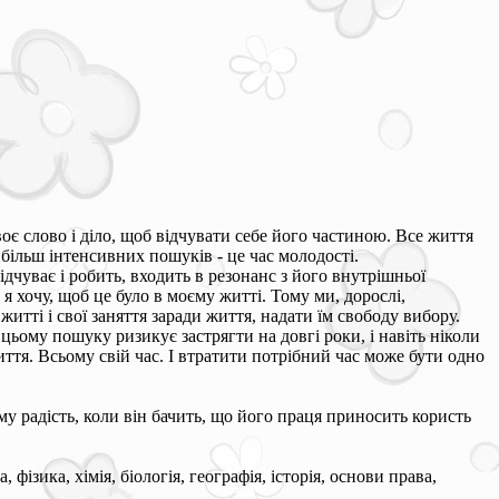
воє слово і діло, щоб відчувати себе його частиною. Все життя
більш інтенсивних пошуків - це час молодості.
 відчуває і робить, входить в резонанс з його внутрішньої
 я хочу, щоб це було в моєму житті. Тому ми, дорослі,
житті і свої заняття заради життя, надати їм свободу вибору.
цьому пошуку ризикує застрягти на довгі роки, і навіть ніколи
иття. Всьому свій час. І втратити потрібний час може бути одно
у радість, коли він бачить, що його праця приносить користь
фізика, хімія, біологія, географія, історія, основи права,