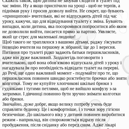
Скажіть також, щоб дитина не забував сходити в туалет під
час зміни. Ну а якщо приспічило на уроці - щоб не терпів, а
піднімав руку і просив дозволу вийти. Не секрет, що бувають
«принципові» вчительки, які не відпускають дітей під час
уроку, кажучи, що для відвідування туалету є зміна. Бувають
випадки, коли дитина, яка посоромився попроситися або яким
не дозволили вийти, писается прямо за партою. Уявляєте,
який це стрес для маленької людини!
Щоб такого не траплялося з вашими дітьми, раджу з'ясувати
позицію вчителя на першому ж зібранні, ще до 1 вересня.
Питання про туалеті рідко задають батьки першокласників,
адже він дуже важливий. Заздалегідь поговорити з
вчителькою, щоб вона обов'язково відпускала дітей з уроку і
нагадувала їм про необхідність відвідати туалет на перерві.
до Речі, ще один важливий момент - подумайте про те, що
першокласник повинен швидко розстебнути брючки або зняти
колготки. Тому не купуйте хлопчикові шкільні брюки з
гудзиками і тугими петлями, щоб не вийшло конфузу з-за
затримки. І дівчинці повинно бути зручно знімати колготки
або брюки.
Звичайно, дуже добре, якщо велику потребу учень буде
справляти будинку. Це і комфортніше, і з точки зору гігієни
безпечніше. До шкільного віку у дитини повинен виробитися
режим - наприклад, він спорожняється відразу після
пробудження, після сніданку або перед сном. Адже лікарі