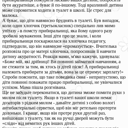
бути акуратніше, а буває й по-іншому. Тоді вразливий дитина
може соромитися ходити в туалет в школі. Це стрес для
малюка.
А буває, що діти навмисно бруднять в туалеті. Був випадок,
коли один хлопчик (третьокласник) спеціально лив мимо
унітазу - в помсту прибиральниці, яка йому одного разу
зробила зауваження. Інші діти про це знали, і коли
прибиральниця поскаржилася на хлопчика педагогу,
підтвердили, що він навмисне «промахується». Вчителька
розповіла про це матері хлопчика, попросивши її навчити
дитину акуратності. Реакція мами, м'яко кажучи, здивувала:
«Боже мій, які дрібниці! Ви повинні займатися навчанням, а
не стежити за тим, як хтось із дітей пісяє! А прибиральниці
належить прибирати за дітьми, вона за це отримує зарплату!»
Спроби пояснити, що таке поведінка сина - неприпустимо, що
діти повинні поважати працю прибиральниці, не увінчалися
успіхом. Мама пішла розгнівана.
Ще не забудьте переконатися, що дитина зможе помити руки з
милом після туалету. Якщо в туалеті вашої школи немає
дозаторів з рідким милом - давайте дитині з собою вологі
антибактеріальні серветки, щоб він міг ретельно протерти
долоньки. І краще, якщо він протре руки другий раз,
вийшовши з туалету, так як на ручці дверей можуть бути
«сліди» від немитих рук інших дітей.