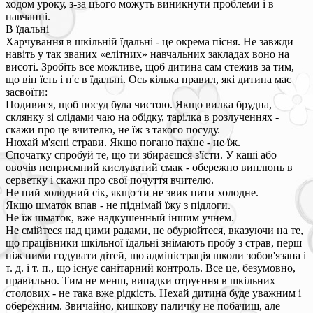
ходом уроку, з-за цього можуть виникнути проблеми і в
навчанні.
В їдальні
Харчування в шкільній їдальні - це окрема пісня. Не завжди
навіть у так званих «елітних» навчальних закладах воно на
висоті. Зробіть все можливе, щоб дитина сам стежив за тим,
що він їсть і п'є в їдальні. Ось кілька правил, які дитина має
засвоїти:
Подивися, щоб посуд була чистою. Якщо вилка брудна,
склянку зі слідами чаю на обідку, тарілка в розлученнях -
скажи про це вчителю, не їж з такого посуду.
Нюхай м'ясні страви. Якщо погано пахне - не їж.
Спочатку спробуй те, що ти збираєшся з'їсти. У каші або
овочів неприємний кислуватий смак - обережно виплюнь в
серветку і скажи про свої почуття вчителю.
Не пий холодний сік, якщо ти не звик пити холодне.
Якщо шматок впав - не піднімай їжу з підлоги.
Не їж шматок, вже надкушенный іншим учнем.
Не смійтеся над цими радами, не обурюйтеся, вказуючи на те,
що працівники шкільної їдальні знімають пробу з страв, перш
ніж ними годувати дітей, що адміністрація школи зобов'язана і
т. д. і т. п., що існує санітарний контроль. Все це, безумовно,
правильно. Тим не менш, випадки отруєння в шкільних
столових - не така вже рідкість. Нехай дитина буде уважним і
обережним. Звичайно, кишкову паличку не побачиш, але