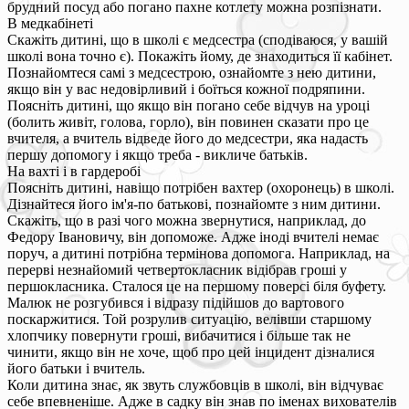
брудний посуд або погано пахне котлету можна розпізнати.
В медкабінеті
Скажіть дитині, що в школі є медсестра (сподіваюся, у вашій
школі вона точно є). Покажіть йому, де знаходиться її кабінет.
Познайомтеся самі з медсестрою, ознайомте з нею дитини,
якщо він у вас недовірливий і боїться кожної подряпини.
Поясніть дитині, що якщо він погано себе відчув на уроці
(болить живіт, голова, горло), він повинен сказати про це
вчителя, а вчитель відведе його до медсестри, яка надасть
першу допомогу і якщо треба - викличе батьків.
На вахті і в гардеробі
Поясніть дитині, навіщо потрібен вахтер (охоронець) в школі.
Дізнайтеся його ім'я-по батькові, познайомте з ним дитини.
Скажіть, що в разі чого можна звернутися, наприклад, до
Федору Івановичу, він допоможе. Адже іноді вчителі немає
поруч, а дитині потрібна термінова допомога. Наприклад, на
перерві незнайомий четвертокласник відібрав гроші у
першокласника. Сталося це на першому поверсі біля буфету.
Малюк не розгубився і відразу підійшов до вартового
поскаржитися. Той розрулив ситуацію, велівши старшому
хлопчику повернути гроші, вибачитися і більше так не
чинити, якщо він не хоче, щоб про цей інцидент дізналися
його батьки і вчитель.
Коли дитина знає, як звуть службовців в школі, він відчуває
себе впевненіше. Адже в садку він знав по іменах вихователів