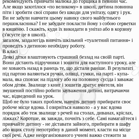
рекомендують привчати малюка до горщика в певний час.
Але якщо захотілося «по великому» в школі, дитина повинна
піти і зробити свої справи без шкоди для унітазу, одягу і рук.
Ви не забули навчити цьому навику свого майбутнього
першокласника? І не забудьте покласти йому з собою серветки
в кишеню. І скажіть, куди їх викидати в унітаз або в корзину
(з'ясуєте це в школі).
загалом, заздалегідь вивчіть шкільний «туалетний питання» і
проведіть з дитиною необхідну роботу.
В класі
Деякі дітки влаштовують страшний безлад на своїй парті.
Вони дістають підручники і зошити для наступного уроку, але
не ховають назад в ранець те, що дістали раніше. В результаті
під партою валяються ручки, олівці, гумки, на парті - купа-
мала, яка сповзає на підлогу або на половину сусіда і заважає
обом дітям. Звалище з книг і зошитів дратує вчителя, він
змушений постійно робити зауваження дитині, витрачаючи
час, відведений на урок.
Щоб не було таких проблем, навчіть дитину прибирати своє
робоче місце вдома. І озирніться навколо - а у вас вдома
порядок або теж звалище з речей на столах, диванах, кріслах,
ліжках? Коротше, як завжди, почніть з себе. Самі намагайтеся і
привчайте дитину - не діставати зайвого, прибирати в шафу
або ящик столу непотрібну в даний момент, класти на місце
свої речі. Адже неорганізованого учневі важко стежити за