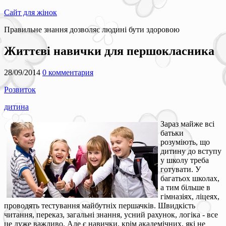
Сайт для жінок
Правильне знання дозволяє людині бути здоровою
Життєві навички для першокласника
28/09/2014
0 комментария
Розвиток
дитина
Зараз майже всі
батьки
розуміють, що
дитину до вступу
у школу треба
готувати. У
багатьох школах,
а тим більше в
гімназіях, ліцеях,
проводять тестування майбутніх першачків. Швидкість
читання, переказ, загальні знання, усний рахунок, логіка - все
це дуже важливо. Але є навички, крім академічних, які не