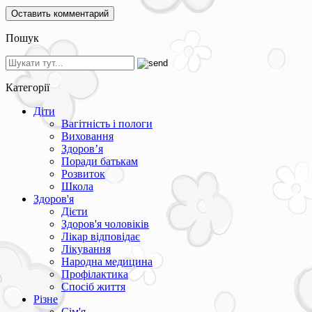
Пошук
Категорії
Діти
Вагітність і пологи
Виховання
Здоров’я
Поради батькам
Розвиток
Школа
Здоров'я
Дієти
Здоров'я чоловіків
Лікар відповідає
Лікування
Народна медицина
Профілактика
Спосіб життя
Різне
Сім'я