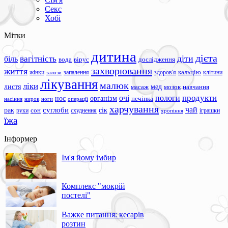
Секс
Хобі
Мітки
дитина
дієта
вагітність
діти
біль
вода
вірус
дослідження
захворювання
життя
жінки
запалення
здоров'я
кальцію
клітини
залози
лікування
малюк
ліки
листя
мед
масаж
мозок
навчання
продукти
очі
пологи
нос
організм
печінка
ноги
операції
насіння
нирок
харчування
чай
суглоби
сік
рак
сон
руки
схуднення
іграшки
хропіння
їжа
Інформер
Ім'я йому імбир
Комплекс "мокрій
постелі"
Важке питання: кесарів
розтин