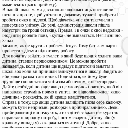
мами вчать цього прийому).
В нашій школі мами дівчаток-першокласниць поставили
питання про те, щоб унітази в дівчачому туалеті прибрати і
зробити очко в підлозі. Щоб дівчатка «не контактували з
поверхнею унітазу. До речі, адміністрація школи пішла
назустріч (за гроші батьків). Правда, і в очки є свої недоліки -
іноді діти роблять повз, «купка» не змивається. Негігієнічно.
Запах.
загалом, як не крути - проблема існує. Тому батькам варто
провести з дітьми підготовчу роботу.
Для початку зайдіть в туалет, в який буде щодня ходити ваша
дитина, ставши першокласником. Це можна зробити
заздалегідь, коли дитина ще відвідує підготовчі заняття в
школі або коли ви прийшли записуватися в школу. Зайдіть до
вбиральні разом з дитиною. Подивіться, як йому буде
зручніше скористатися унітазом або очком, є перегородки.
Дайте необхідні поради: якщо це хлопчик - поясніть, щоб він
направляв струмінь прямо в унітаз, не відволікаючись; якщо
дівчинка - розкажіть, як їй краще влаштуватися.
Справа в тому, що якщо дитина залишить після себе калюжу,
можуть бути неприємні розборки з прибиральницею. Деякі
прибиральниці вистежують, хто з дітей завжди неакуратно
справляє природну потребу, і потім сварять дитину або (у
кращому випадку) - скаржаться вчительці. Добре, якщо
прибиральниця пожурить ласкаво вашої дитини, попросить