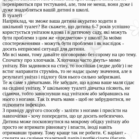
перевіряються при тестуванні, але, тим не менш, вони дуже і
дуже знадобляться вашій дитині в школі.
В туалеті
Наприклад, чи зможе ваша дитина акуратно ходити в
шкільний туалет? Ви скажете, що дитина 6-7 років успішно
користується унітазом вдома і в дитячому саду, які можуть
бути проблеми з цим же «предметом» у школі! За моїми
спостереженнями - можуть бути проблеми і як наслідок -
досить неприємні ситуації для дитини.
Ми всі мами, тому давайте поговоримо без сорому на цю тему.
Спочатку про хлопчаків. Хлопчики часто дмуть» мимо
унітазу. Він задивився на стіну, то поспішав (ледве добіг) і не
встиг направити струмінь, то не надає цьому значення, але в
результаті унітаз і підлогу біля нього сильно забризкані.
Те ж саме з дівчатками. Не забудьте, що вдома ваше маля сідає
на сидінні унітазу. У шкільному туалеті дівчатка пісяють, не
сідаючи, тобто зависнувши над унітазом або забравшись на
нього з ногами. Так їх вчать мами - щоб не забруднитися, не
підхопити інфекцію.
З приводу другого способу - залізти з ногами і присісти на
навпочіпки - хочу попередити, що це досить небезпечно.
Дитина може посковзнутися на мокрому обідку унітазу або
просто не втримати рівновагу і впасти, іноді навіть
отримавши травму. Тому краще так не робити. Є варіант -
стелити на сидіння туалетний папір і потім сідати (багато