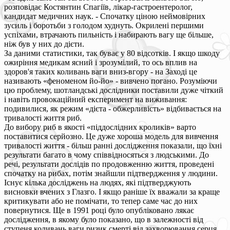
розповідає Костянтин Спагіїв, лікар-гастроентеролог,
кандидат медичних наук. - Спочатку ціною неймовірних
зусиль і боротьби з голодом худнуть. Окрилені першими
успіхами, втрачають пильність і набирають вагу ще більше,
ніж був у них до дієти.
За даними статистики, так буває у 80 відсотків. І якщо шкоду
ожиріння медикам ясний і зрозумілий, то ось вплив на
здоров'я таких коливань ваги вниз-вгору - на Заході це
називають «феноменом йо-йо» - вивчено погано. Розуміючи
цю проблему, шотландські дослідники поставили дуже чіткий
і навіть провокаційний експеримент на виживання:
подивилися, як режим «дієта - обжерливість» відбивається на
тривалості життя риб.
До вибору риб в якості «піддослідних кроликів» варто
поставитися серйозно. Це дуже хороша модель для вивчення
тривалості життя - більш ранні дослідження показали, що їхні
результати багато в чому співвідносяться з людськими. До
речі, результати дослідів по продовженню життя, проведені
спочатку на рибах, потім знайшли підтвердження у людини.
Існує кілька досліджень на людях, які підтверджують
висновки вчених з Глазго. І якщо раніше їх вважали за краще
критикувати або не помічати, то тепер саме час до них
повернутися. Ще в 1991 році було опубліковано лякає
дослідження, в якому було показано, що в залежності від
ступеня коливань ваги ризик смерті від захворювання серця