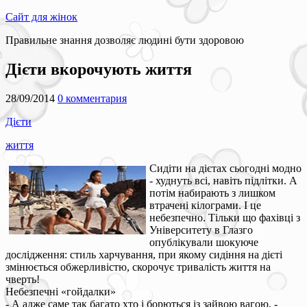
Сайт для жінок
Правильне знання дозволяє людині бути здоровою
Дієти вкорочують життя
28/09/2014
0 комментария
Дієти
життя
Сидіти на дієтах сьогодні модно
- худнуть всі, навіть підлітки. А
потім набирають з лишком
втрачені кілограми. І це
небезпечно. Тільки що фахівці з
Університету в Глазго
опублікували шокуюче
дослідження: стиль харчування, при якому сидіння на дієті
змінюється обжерливістю, скорочує тривалість життя на
чверть!
Небезпечні «гойдалки»
- А адже саме так багато хто і борються із зайвою вагою, -