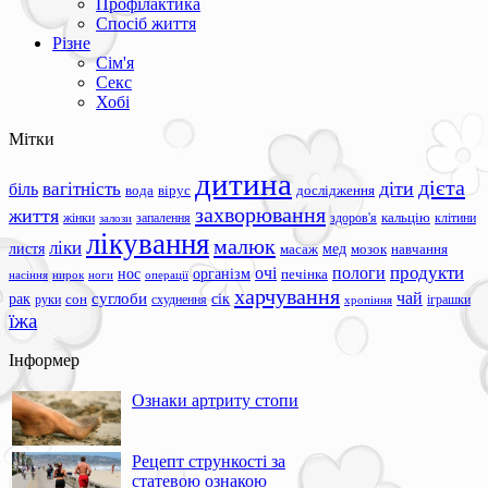
Профілактика
Спосіб життя
Різне
Сім'я
Секс
Хобі
Мітки
дитина
дієта
вагітність
діти
біль
вода
вірус
дослідження
захворювання
життя
жінки
запалення
здоров'я
кальцію
клітини
залози
лікування
малюк
ліки
листя
мед
масаж
мозок
навчання
продукти
очі
пологи
нос
організм
печінка
ноги
операції
насіння
нирок
харчування
чай
суглоби
сік
рак
сон
руки
схуднення
іграшки
хропіння
їжа
Інформер
Ознаки артриту стопи
Рецепт стрункості за
статевою ознакою