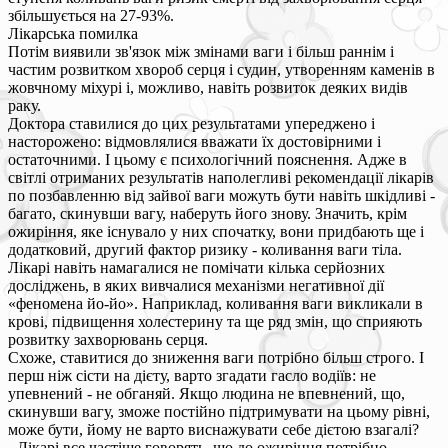
збільшується на 27-93%.
Лікарська помилка
Потім виявили зв'язок між змінами ваги і більш раннім і
частим розвитком хвороб серця і судин, утворенням каменів в
жовчному міхурі і, можливо, навіть розвиток деяких видів
раку.
Доктора ставилися до цих результатами упереджено і
насторожено: відмовлялися вважати їх достовірними і
остаточними. І цьому є психологічний пояснення. Адже в
світлі отриманих результатів наполегливі рекомендації лікарів
по позбавленню від зайвої ваги можуть бути навіть шкідливі -
багато, скинувши вагу, наберуть його знову. Значить, крім
ожиріння, яке існувало у них спочатку, вони придбають ще і
додатковий, другий фактор ризику - коливання ваги тіла.
Лікарі навіть намагалися не помічати кілька серйозних
досліджень, в яких вивчалися механізми негативної дії
«феномена йо-йо». Наприклад, коливання ваги викликали в
крові, підвищення холестерину та ще ряд змін, що сприяють
розвитку захворювань серця.
Схоже, ставитися до зниження ваги потрібно більш строго. І
перш ніж сісти на дієту, варто згадати гасло водіїв: не
упевнений - не обганяй. Якщо людина не впевнений, що,
скинувши вагу, зможе постійно підтримувати на цьому рівні,
може бути, йому не варто виснажувати себе дієтою взагалі?
- Лікарі все частіше говорять, що до ожиріння потрібно