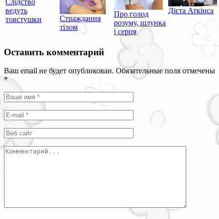
Слідство
ведуть
Дієта Аткінса
Про голод
Страждання
товстушки
розуму, шлунка
тілом
і серця
Оставить комментарий
Ваш email не будет опубликован. Обязательные поля отмечены
*