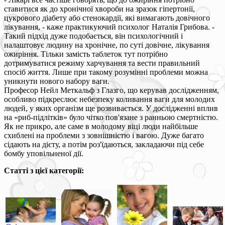
ставитися як до хронічної хвороби на зразок гіпертонії,
цукрового діабету або стенокардії, які вимагають довічного
лікування, - каже практикуючий психолог Наталія Грибова. -
Такий підхід дуже подобається, він психологічний і
налаштовує людину на хронічне, по суті довічне, лікування
ожиріння. Тільки замість таблеток тут потрібно
дотримуватися режиму харчування та вести правильний
спосіб життя. Лише при такому розумінні проблеми можна
уникнути нового набору ваги.
Професор Нейл Меткальф з Глазго, що керував дослідженням,
особливо підкреслює небезпеку коливання ваги для молодих
людей, у яких організм ще розвивається. У дослідженні вплив
на «риб-підлітків» було чітко пов'язане з ранньою смертністю.
Як не прикро, але саме в молодому віці люди найбільше
схиблені на проблеми з зовнішністю і вагою. Дуже багато
сідають на дієту, а потім роз'їдаються, закладаючи під себе
бомбу уповільненої дії.
Статті з цієї категорії: