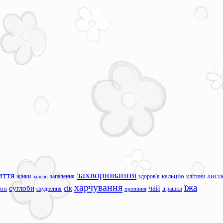
захворювання
иття
лист
жінки
запалення
здоров'я
кальцію
клітини
залози
харчування
їжа
чай
суглоби
сік
сон
схуднення
іграшки
хропіння