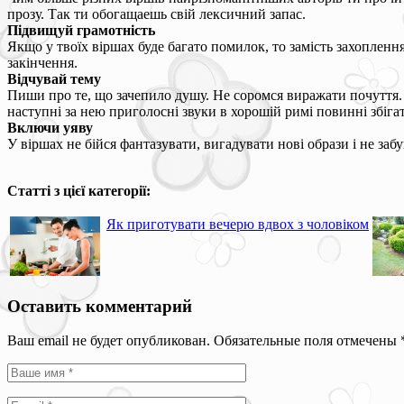
прозу. Так ти обогащаешь свій лексичний запас.
Підвищуй грамотність
Якщо у твоїх віршах буде багато помилок, то замість захопленн
закінчення.
Відчувай тему
Пиши про те, що зачепило душу. Не соромся виражати почуття. Ц
наступні за нею приголосні звуки в хорошій римі повинні збіг
Включи уяву
У віршах не бійся фантазувати, вигадувати нові образи і не заб
Статті з цієї категорії:
Як приготувати вечерю вдвох з чоловіком
Оставить комментарий
Ваш email не будет опубликован. Обязательные поля отмечены