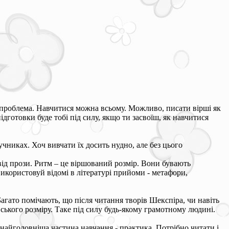
 проблема. Навчитися можна всьому. Можливо, писати вірші як
дготовки буде тобі під силу, якщо ти засвоїш, як навчитися
учниках. Хоч вивчати їх досить нудно, але без цього
 від прози. Ритм – це віршований розмір. Вони бувають
икористовуй відомі в літературі прийоми - метафори,
Багато помічають, що після читання творів Шекспіра, чи навіть
вського розміру. Таке під силу будь-якому грамотному людині.
 найголовніша частина навчання - практика. Потрібно читати і