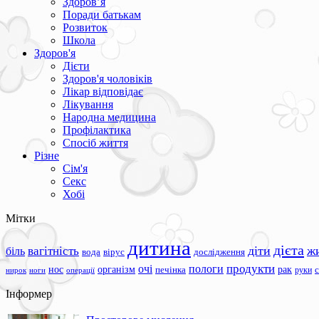
Здоров’я
Поради батькам
Розвиток
Школа
Здоров'я
Дієти
Здоров'я чоловіків
Лікар відповідає
Лікування
Народна медицина
Профілактика
Спосіб життя
Різне
Сім'я
Секс
Хобі
Мітки
дитина
дієта
вагітність
діти
ж
біль
вода
вірус
дослідження
продукти
очі
пологи
нос
організм
рак
печінка
руки
ноги
операції
нирок
Інформер