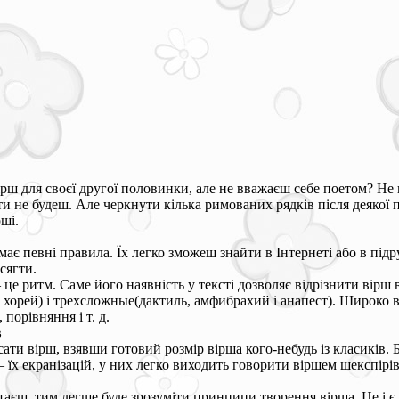
рш для своєї другої половинки, але не вважаєш себе поетом? Не
и не будеш. Але черкнути кілька римованих рядків після деякої пі
ші.
ає певні правила. Їх легко зможеш знайти в Інтернеті або в підр
сягти.
 це ритм. Саме його наявність у тексті дозволяє відрізнити вірш
 хорей) і трехсложные(дактиль, амфибрахий і анапест). Широко в
 порівняння і т. д.
в
ти вірш, взявши готовий розмір вірша кого-небудь із класиків. 
– їх екранізацій, у них легко виходить говорити віршем шекспірі
таєш, тим легше буде зрозуміти принципи творення вірша. Це і є