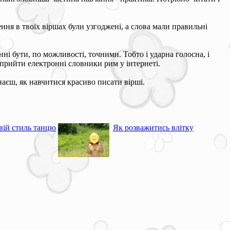
ння в твоїх віршах були узгоджені, а слова мали правильні
ні бути, по можливості, точними. Тобто і ударна голосна, і
ь прийти електронні словники рим у інтернеті.
наєш, як навчитися красиво писати вірші.
вій стиль танцю
Як розважитись влітку