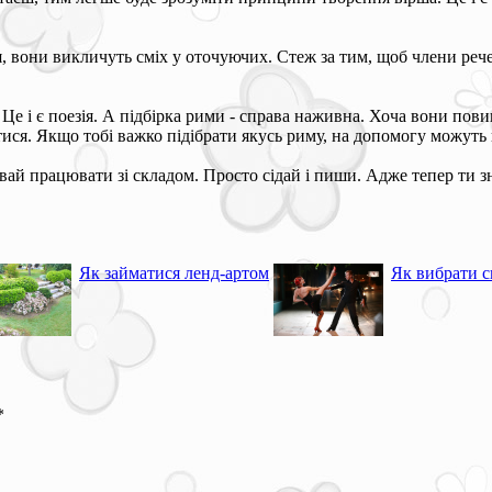
я, вони викличуть сміх у оточуючих. Стеж за тим, щоб члени рече
е і є поезія. А підбірка рими - справа наживна. Хоча вони повин
атися. Якщо тобі важко підібрати якусь риму, на допомогу можут
увай працювати зі складом. Просто сідай і пиши. Адже тепер ти з
Як займатися ленд-артом
Як вибрати с
*