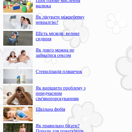
Просторове мислення
малюка
Як лікувати міжреберну
невралгію?
Шість місяців: велике
сидіння
Як довго можна не
займатися сексом
Стерилізація пляшечок
Як вирішити проблему з
передчасним
сім'явипорскуванням
Шкільна фобія
Як правильно бігати?
Поради для початківців