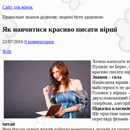
Сайт для жінок
Правильне знання дозволяє людині бути здоровою
Як навчитися красиво писати вірші
22/07/2016
0 комментария
Хобі
Хочеш написати ві
Пушкін чи Бернс, т
красиво писати вір
Знання – сила
Написання віршів м
майстерності не до
Головне у віршах –
двухсложные(ямб і
гіперболи, алегорії,
Підказка класикі
Ще простіше написа
перегляду фільмів 
читай
Чим більше різних віршів найрізноманітніших авторів ти прочи