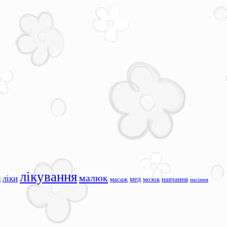
лікування
малюк
ліки
я
мед
масаж
мозок
навчання
насіння