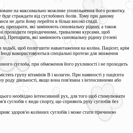
ямоване на максимально можливе уповільнення його розвитку.
 буде страждати від суглобових болів. Тому при даному
нси не дати йому перейти в більш високі стадії.
у, препарати, які замінюють синовіальну рідину, а також
ні проходити періодичними, тривалими курсами, щоб
х). Препарати, які замінюють синовіальну рідину (гелеві
и ходьбі, щоб полегшити навантаження на коліна. Пацієнт, крім
 Іноді використовуються спеціальні протези для зниження
лінного суглоба, при обмеження його рухливості і не проходить
стять групу вітамінів В і колаген. При наявності у пацієнта
у роду діяльності, якщо вона пов'язана з інтенсивними або
м цього необхідно інтенсивний рух, для того щоб стимулювати
'я суглобів є види спорту, що сприяють руху суглобів без
сприяє здоров'ю колінних суглобів і може стати причиною