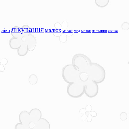
лікування
малюк
ліки
я
мед
масаж
мозок
навчання
насіння