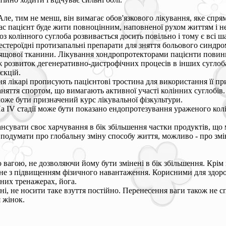
Але, тим не менш, він вимагає обов'язкового лікування, яке спр
с пацієнт буде жити повноцінним, наповненої рухом життям і не
 колінного суглоба розвивається досить повільно і тому є всі ша
стероїдні протизапальні препарати для зняття больового синдром
ящової тканини. Лікування хондропротекторами пацієнти повин
ж розвиток дегенеративно-дистрофічних процесів в інших суглоба
єкцій.
ня лікарі прописують пацієнтові тростина для використання її пр
аняття спортом, що вимагають активної участі колінних суглобів.
оже бути призначений курс лікувальної фізкультури.
 На IV стадії може бути показано ендопротезування ураженого ко
сувати своє харчування в бік збільшення частки продуктів, що мі
 подумати про глобальну зміну способу життя, можливо - про змін
ю вагою, не дозволяючи йому бути змінені в бік збільшення. Крі
ане з підвищенням фізичного навантаження. Корисними для здоров
ьних тренажерах, йога.
ні, не носити таке взуття постійно. Перенесення ваги також не 
я жінок.