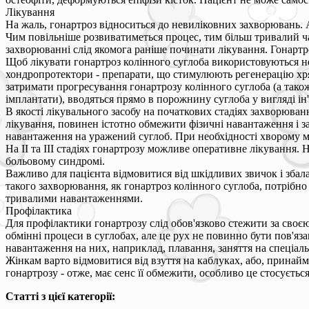
Лікування
На жаль, гонартроз відноситься до невиліковних захворювань. 
Чим повільніше розвиватиметься процес, тим більш тривалий ча
захворюванні слід якомога раніше починати лікування. Гонартроз
Щоб лікувати гонартроз колінного суглоба використовуються не
хондропротектори - препарати, що стимулюють регенерацію хр
затримати прогресування гонартрозу колінного суглоба (а тако
імплантати), вводяться прямо в порожнину суглоба у вигляді ін'
В якості лікувального засобу на початкових стадіях захворюван
лікування, повинен істотно обмежити фізичні навантаження і з
навантаження на уражений суглоб. При необхідності хворому м
На II та III стадіях гонартрозу можливе оперативне лікування.
больовому синдромі.
Важливо для пацієнта відмовитися від шкідливих звичок і збалан
такого захворювання, як гонартроз колінного суглоба, потрібно
тривалими навантаженнями.
Профілактика
Для профілактики гонартрозу слід обов'язково стежити за своє
обмінні процеси в суглобах, але це рух не повинно бути пов'яз
навантаження на них, наприклад, плавання, заняття на спеціал
Жінкам варто відмовитися від взуття на каблуках, або, принайм
гонартрозу - отже, має сенс її обмежити, особливо це стосуєтьс
Статті з цієї категорії: