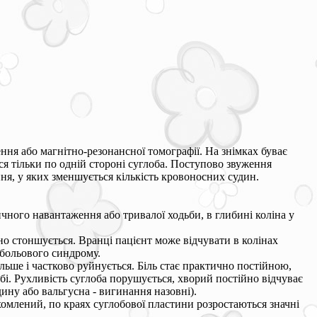
ння або магнітно-резонансної томографії. На знімках буває
ься тільки по одній стороні суглоба. Поступово звуження
ня, у яких зменшується кількість кровоносних судин.
зичного навантаження або тривалої ходьби, в глибині коліна у
чно стоншується. Вранці пацієнт може відчувати в колінах
я больового синдрому.
ьше і частково руйнується. Біль стає практично постійною,
бі. Рухливість суглоба порушується, хворий постійно відчуває
дину або вальгусна - вигинання назовні).
омлений, по краях суглобової пластини розростаються значні