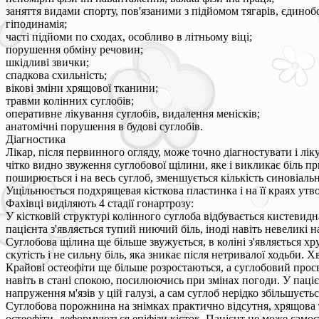
заняття видами спорту, пов'язаними з підйомом тягарів, єдиноб
гіподинамія;
часті підйоми по сходах, особливо в літньому віці;
порушення обміну речовин;
шкідливі звички;
спадкова схильність;
вікові зміни хрящової тканини;
травми колінних суглобів;
оперативне лікування суглобів, видалення менісків;
анатомічні порушення в будові суглобів.
Діагностика
Лікар, після первинного огляду, може точно діагностувати і лі
чітко видно звуження суглобової щілини, яке і викликає біль п
поширюється і на весь суглоб, зменшується кількість синовіаль
Ущільнюється подхрящевая кісткова пластинка і на її краях утво
Фахівці виділяють 4 стадії гонартрозу:
У кістковій структурі колінного суглоба відбувається кистевидн
пацієнта з'являється тупий ниючий біль, іноді навіть невеликі н
Суглобова щілина ще більше звужується, в коліні з'являється х
скутість і не сильну біль, яка зникає після нетривалої ходьби. 
Крайові остеофіти ще більше розростаються, а суглобовий прос
навіть в стані спокою, посилюючись при змінах погоди. У паціє
напруження м'язів у цій галузі, а сам суглоб нерідко збільшуєт
Суглобова порожнина на знімках практично відсутня, хрящова 
остеофіти, деформуються епіфізи кісток. Пацієнт не може самост