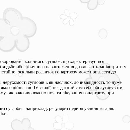
захворювання колінного суглоба, що характеризується
 ходьби або фізичного навантаження дозволяють запідозрити у
негайно, оскільки розвиток гонартрозу може призвести до
нерухомості суглобів і, як наслідок, до інвалідності, то дуже
кого дійшла до IV стадії, не здатний сам себе обслуговувати,
Тому так важливо вчасно почати лікування гонартрозу при
ні суглоби - наприклад, регулярні перетягування тягарів.
іки.