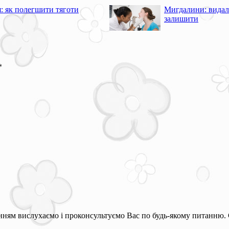
я: як полегшити тяготи
Мигдалини: видал
залишити
*
ням вислухаємо і проконсультуємо Вас по будь-якому питанню. 