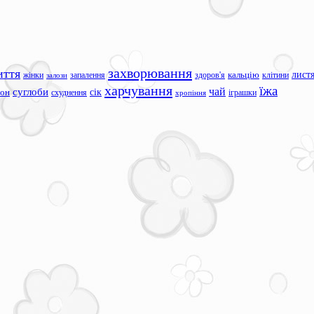
захворювання
иття
лист
жінки
запалення
здоров'я
кальцію
клітини
залози
харчування
їжа
чай
суглоби
сік
сон
схуднення
іграшки
хропіння