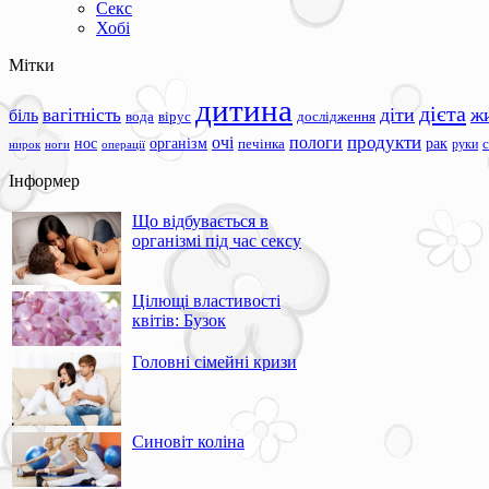
Секс
Хобі
Мітки
дитина
дієта
вагітність
діти
ж
біль
вода
вірус
дослідження
продукти
очі
пологи
нос
організм
рак
печінка
руки
ноги
операції
нирок
Інформер
Що відбувається в
організмі під час сексу
Цілющі властивості
квітів: Бузок
Головні сімейні кризи
Синовіт коліна