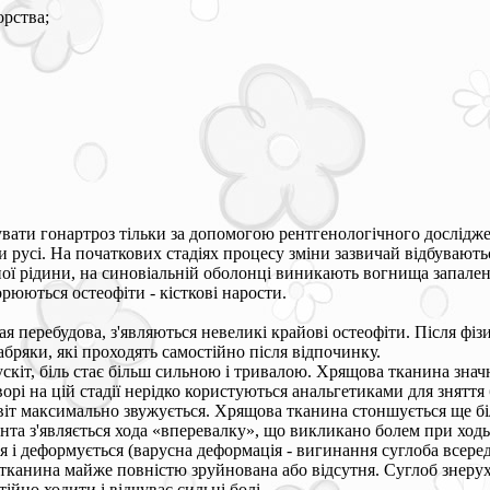
орства;
кувати гонартроз тільки за допомогою рентгенологічного дослідже
ри русі. На початкових стадіях процесу зміни зазвичай відбувают
ної рідини, на синовіальній оболонці виникають вогнища запален
рюються остеофіти - кісткові нарости.
ая перебудова, з'являються невеликі крайові остеофіти. Після фі
абряки, які проходять самостійно після відпочинку.
рускіт, біль стає більш сильною і тривалою. Хрящова тканина зна
Хворі на цій стадії нерідко користуються анальгетиками для знятт
віт максимально звужується. Хрящова тканина стоншується ще біл
нта з'являється хода «вперевалку», що викликано болем при ходь
ься і деформується (варусна деформація - вигинання суглоба всере
тканина майже повністю зруйнована або відсутня. Суглоб знерух
ійно ходити і відчуває сильні болі.