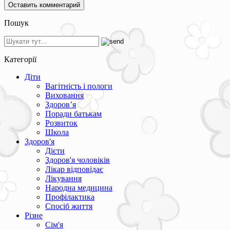
Пошук
Категорії
Діти
Вагітність і пологи
Виховання
Здоров’я
Поради батькам
Розвиток
Школа
Здоров'я
Дієти
Здоров'я чоловіків
Лікар відповідає
Лікування
Народна медицина
Профілактика
Спосіб життя
Різне
Сім'я