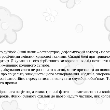
о суглоба (інші назви - остеоартроз, деформуючий артроз) - це 
трофічними змінами хрящової тканини. Сильні болі при тривалої
артроз. Лікування цього серйозного захворювання слід починати 
движеванию колінного суглоба.
, лікування якого не розпочато вчасно, може призвести до повної 
про соціальну значущість цього захворювання. Людина, хвороба я
ості самостійно пересуватися і виконувати службові обов'язки. 
го прояви.
рна вага пацієнта, а також тривалі фізичні навантаження на колін
років. Жінки бувають схильні до цього недугу частіше, ніж чолов