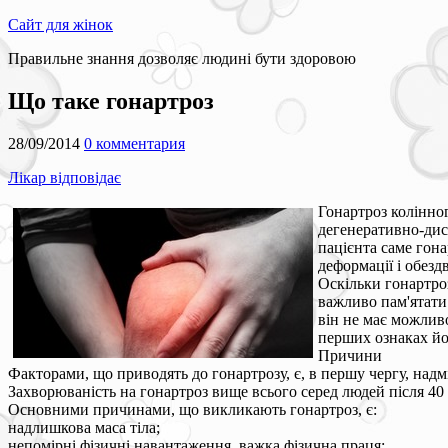
Сайт для жінок
Правильне знання дозволяє людині бути здоровою
Що таке гонартроз
28/09/2014
0 комментария
Лікар відповідає
Гонартроз колінног
дегенеративно-дис
пацієнта саме гон
деформації і обез
Оскільки гонартроз
важливо пам'ятати 
він не має можлив
перших ознаках йо
Причини
Факторами, що приводять до гонартрозу, є, в першу чергу, надмі
Захворюваність на гонартроз вище всього серед людей після 40 
Основними причинами, що викликають гонартроз, є:
надлишкова маса тіла;
непомірні фізичні навантаження, важка фізична праця;