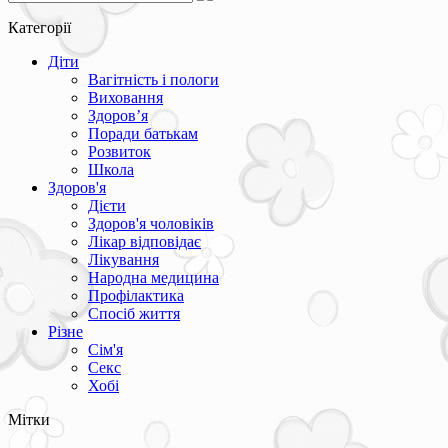
Категорії
Діти
Вагітність і пологи
Виховання
Здоров’я
Поради батькам
Розвиток
Школа
Здоров'я
Дієти
Здоров'я чоловіків
Лікар відповідає
Лікування
Народна медицина
Профілактика
Спосіб життя
Різне
Сім'я
Секс
Хобі
Мітки