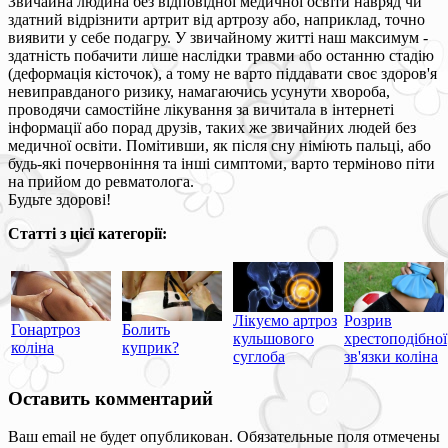
Звичайна людина без відповідної медичної освіти навряд чи
здатний відрізнити артрит від артрозу або, наприклад, точно
виявити у себе подагру. У звичайному житті наш максимум -
здатність побачити лише наслідки травми або останню стадію
(деформація кісточок), а тому не варто піддавати своє здоров'я
невиправданого ризику, намагаючись усунути хвороба,
проводячи самостійне лікування за вичитала в інтернеті
інформації або порад друзів, таких же звичайних людей без
медичної освіти. Помітивши, як після сну німіють пальці, або
будь-які почервоніння та інші симптоми, варто терміново піти
на прийом до ревматолога.
Будьте здорові!
Статті з цієї категорії:
Лікуємо артроз
Розрив
Гонартроз
Болить
кульшового
хрестоподібної
коліна
куприк?
суглоба
зв'язки коліна
Оставить комментарий
Ваш email не будет опубликован. Обязательные поля отмечены