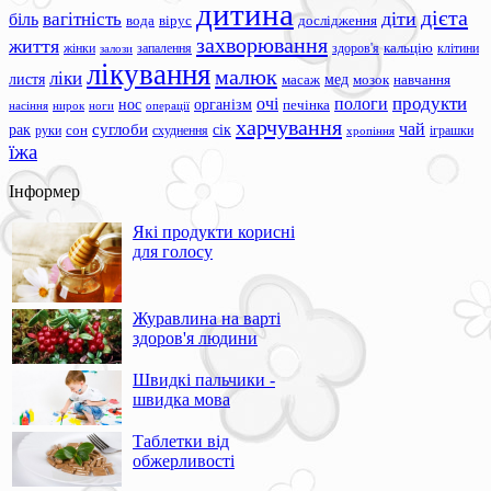
дитина
дієта
вагітність
діти
біль
вода
вірус
дослідження
захворювання
життя
жінки
запалення
здоров'я
кальцію
клітини
залози
лікування
малюк
ліки
листя
мед
масаж
мозок
навчання
продукти
очі
пологи
нос
організм
печінка
ноги
операції
насіння
нирок
харчування
чай
суглоби
сік
рак
сон
руки
схуднення
іграшки
хропіння
їжа
Інформер
Які продукти корисні
для голосу
Журавлина на варті
здоров'я людини
Швидкі пальчики -
швидка мова
Таблетки від
обжерливості