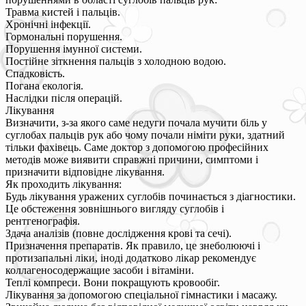
Травма кистей і пальців.
Хронічні інфекції.
Гормональні порушення.
Порушення імунної системи.
Постійне зіткнення пальців з холодною водою.
Спадковість.
Погана екологія.
Наслідки після операцій.
Лікування
Визначити, з-за якого саме недуги почала мучити біль у
суглобах пальців рук або чому почали німіти руки, здатний
тільки фахівець. Саме доктор з допомогою професійних
методів може виявити справжні причини, симптоми і
призначити відповідне лікування.
Як проходить лікування:
Будь лікування уражених суглобів починається з діагностики.
Це обстеження зовнішнього вигляду суглобів і
рентгенографія.
Здача аналізів (повне дослідження крові та сечі).
Призначення препаратів. Як правило, це знеболюючі і
протизапальні ліки, іноді додатково лікар рекомендує
коллагеносодержащие засоби і вітаміни.
Теплі компреси. Вони покращують кровообіг.
Лікування за допомогою спеціальної гімнастики і масажу.