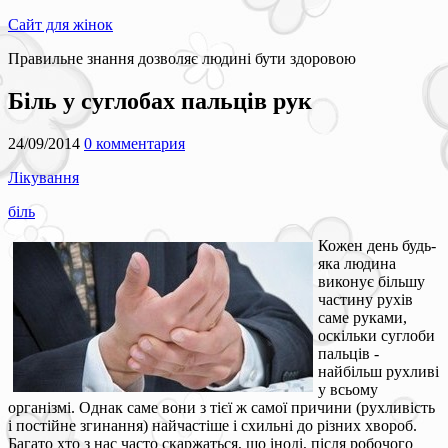
Сайт для жінок
Правильне знання дозволяє людині бути здоровою
Біль у суглобах пальців рук
24/09/2014
0 комментария
Лікування
біль
Кожен день будь-
яка людина
виконує більшу
частину рухів
саме руками,
оскільки суглоби
пальців -
найбільш рухливі
у всьому
організмі. Однак саме вони з тієї ж самої причини (рухливість
і постійне згинання) найчастіше і схильні до різних хвороб.
Багато хто з нас часто скаржаться, що іноді, після робочого