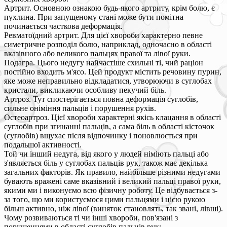
Артрит. Основною ознакою будь-якого артриту, крім болю, є
пухлина. При запущеному стані може бути помітна
починається часткова деформація.
Ревматоїдний артрит. Для цієї хвороби характерно певне
симетричне розподіл болю, наприклад, одночасно в області
вказівного або великого пальцях правої та лівої руки.
Подагра. Цього недугу найчастіше схильні ті, чий раціон
постійно входить м'ясо. Цей продукт містить речовину пурин,
яке може неправильно відкладатися, утворюючи в суглобах
кристали, викликаючи особливу пекучий біль.
Артроз. Тут спостерігається повна деформація суглобів,
сильне оніміння пальців і порушення рухів.
Остеоартроз. Цієї хвороби характерні якісь клацання в області
суглобів при згинанні пальців, а сама біль в області кісточок
(суглобів) вщухає після відпочинку і поновлюється при
подальшої активності.
Той чи інший недуга, від якого у людей німіють пальці або
з'являється біль у суглобах пальців рук, також має декілька
загальних факторів. Як правило, найбільше різними недугами
бувають вражені саме вказівний і великий пальці правої руки,
якими ми і виконуємо всю фізичну роботу. Це відбувається з-
за того, що ми користуємося цими пальцями і цією рукою
більш активно, ніж лівої (виняток становлять, так звані, лівші).
Чому розвиваються ті чи інші хвороби, пов'язані з
порушеннями в області суглобів пальців рук: