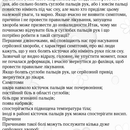
дня, або сильно болять суглоби пальців рук, або і зовсім пальці
повністю німіють під час сну, але мало хто приділяє цьому
належної уваги, та марно. Якщо вчасно не виявити симптоми,
причини і не провести правильне лікування, запущена
хвороба може призвести до инвалидности.Итак, чому ми
починаємо відчувати біль в суглобах пальців рук і що
потрібно робити в такій ситуації?
Першими дзвіночками, які сповіщають нас про насування
серйозної хвороби, є характерні симптоми, про які люди
кажуть, що у них болять кісточки або німіють руки після сну.
Зазвичай це видно відразу, головне, не упустити момент, поки
не почалася деформація, і вчасно звернутися до фахівця, щоб
провести правильне лікування.
Якщо болять суглоби пальців рук, це серйозний привід
звернутися до лікаря.
Симптоми
шкіра навколо кісточок пальців має почервоніння;
постійний біль в області суглобів;
біль при згинанні пальців;
поява набряків;
спостерігається підвищена температура тіла;
іноді в районі кісточок пальців рук можна спостерігати висип.
Причини
Причинами такої болі можуть послужити кілька дуже
серйозних хвороб: