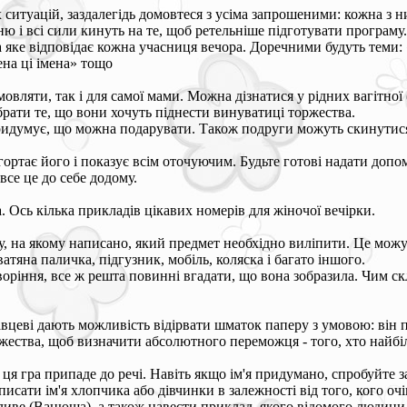
итуацій, заздалегідь домовтеся з усіма запрошеними: кожна з ни
ю і всі сили кинуть на те, щоб ретельніше підготувати програму.
на яке відповідає кожна учасниця вечора. Доречними будуть теми:
мена ці імена» тощо
ляти, так і для самої мами. Можна дізнатися у рідних вагітної (у
брати те, що вони хочуть піднести винуватиці торжества.
придумує, що можна подарувати. Також подруги можуть скинутися г
гортає його і показує всім оточуючим. Будьте готові надати допо
се це до себе додому.
а. Ось кілька прикладів цікавих номерів для жіночої вечірки.
 на якому написано, який предмет необхідно виліпити. Це можуть
тяна паличка, підгузник, мобіль, коляска і багато іншого.
воріння, все ж решта повинні вгадати, що вона зобразила. Чим с
авцеві дають можливість відірвати шматок паперу з умовою: він
ества, щоб визначити абсолютного переможця - того, хто найбільш
ця гра припаде до речі. Навіть якщо ім'я придумано, спробуйте 
писати ім'я хлопчика або дівчинки в залежності від того, кого оч
ливе (Ванюша), а також навести приклад, якого відомого людини 