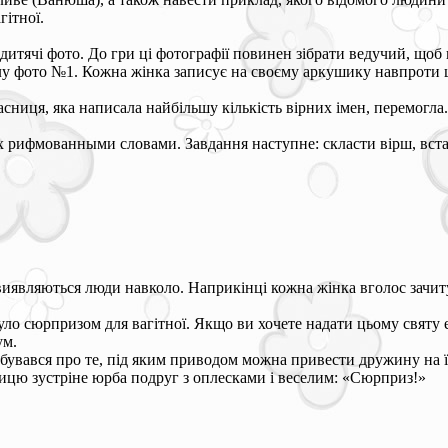
гітної.
дитячі фото. До гри ці фотографії повинен зібрати ведучий, щоб ні
лу фото №1. Кожна жінка записує на своєму аркушику навпроти ци
асниця, яка написала найбільшу кількість вірних імен, перемогла.
 рифмованными словами. Завдання наступне: скласти вірш, вставл
иявляються люди навколо. Наприкінці кожна жінка вголос зачитує с
було сюрпризом для вагітної. Якщо ви хочете надати цьому святу
ум.
бувався про те, під яким приводом можна привести дружину на її
ватицю зустріне юрба подруг з оплесками і веселим: «Сюрприз!»