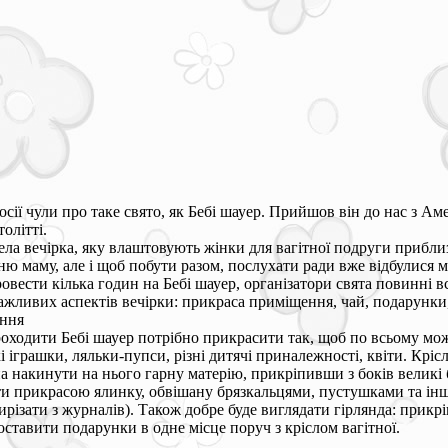
осії чули про таке свято, як Бебі шауер. Прийшов він до нас з А
толітті.
села вечірка, яку влаштовують жінки для вагітної подруги приблиз
ю маму, але і щоб побути разом, послухати ради вже відбулися м
вести кілька годин на Бебі шауер, організатори свята повинні в
важливих аспектів вечірки: прикраса приміщення, чай, подарунки,
ння
роходити Бебі шауер потрібно прикрасити так, щоб по всьому можн
які іграшки, ляльки-пупси, різні дитячі приналежності, квіти. Крі
а накинути на нього гарну матерію, прикріпивши з боків великі б
ити прикрасою ялинку, обвішану брязкальцями, пустушками та і
різати з журналів). Також добре буде виглядати гірлянда: прикріп
поставити подарунки в одне місце поруч з кріслом вагітної.