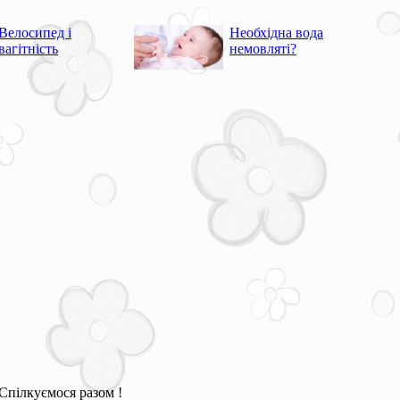
Велосипед і
Необхідна вода
вагітність
немовляті?
Спілкуємося разом !