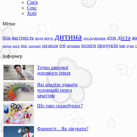
Сім'я
Секс
Хобі
Мітки
дитина
дієта
вагітність
діти
ж
біль
вода
вірус
дослідження
продукти
очі
пологи
нос
організм
рак
печінка
руки
ноги
операції
нирок
Інформер
Точки швидкої
допомоги серця
Які аналізи здавати
чоловікові перед
зачаттям
Що таке скрапбукінг?
Фарингіт... Як лікувати?