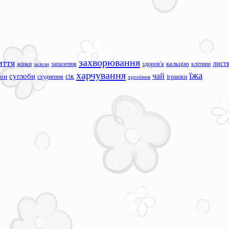
захворювання
иття
лист
жінки
запалення
здоров'я
кальцію
клітини
залози
харчування
їжа
чай
суглоби
сік
сон
схуднення
іграшки
хропіння