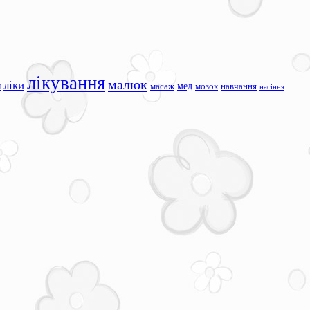
лікування
малюк
ліки
я
мед
масаж
мозок
навчання
насіння