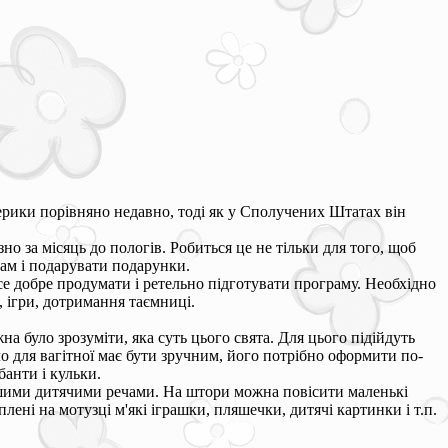
мерики порівняно недавно, тоді як у Сполучених Штатах він
но за місяць до пологів. Робиться це не тільки для того, щоб
ам і подарувати подарунки.
се добре продумати і ретельно підготувати програму. Необхідно
 ігри, дотримання таємниці.
а було зрозуміти, яка суть цього свята. Для цього підійдуть
сло для вагітної має бути зручним, його потрібно оформити по-
анти і кульки.
ншими дитячими речами. На штори можна повісити маленькі
лені на мотузці м'які іграшки, пляшечки, дитячі картинки і т.п.