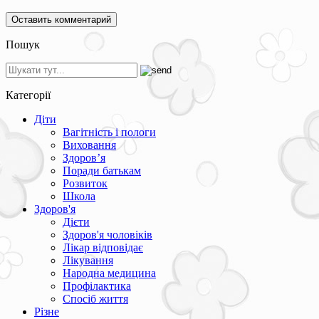
Пошук
Категорії
Діти
Вагітність і пологи
Виховання
Здоров’я
Поради батькам
Розвиток
Школа
Здоров'я
Дієти
Здоров'я чоловіків
Лікар відповідає
Лікування
Народна медицина
Профілактика
Спосіб життя
Різне