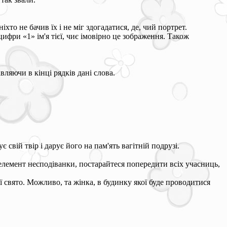
хто не бачив їх і не міг здогадатися, де, чий портрет.
фри «1» ім'я тієї, чиє імовірно це зображення. Також
яючи в кінці рядків дані слова.
вій твір і дарує його на пам'ять вагітній подрузі.
 елемент несподіванки, постарайтеся попередити всіх учасниць,
 свято. Можливо, та жінка, в будинку якої буде проводитися