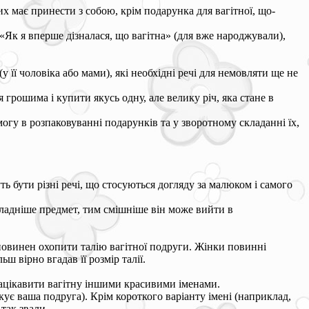
х має принести з собою, крім подарунка для вагітної, що-
 «Як я вперше дізналася, що вагітна» (для вже народжували),
 її чоловіка або мами), які необхідні речі для немовляти ще не
рошима і купити якусь одну, але велику річ, яка стане в
могу в розпаковуванні подарунків та у зворотному складанні їх,
 бути різні речі, що стосуються догляду за малюком і самого
кладніше предмет, тим смішніше він може вийти в
 повинен охопити талію вагітної подруги. Жінки повинні
 вірно вгадав її розмір талії.
зацікавити вагітну іншими красивими іменами.
ікує ваша подруга). Крім короткого варіанту імені (наприклад,
так звали.