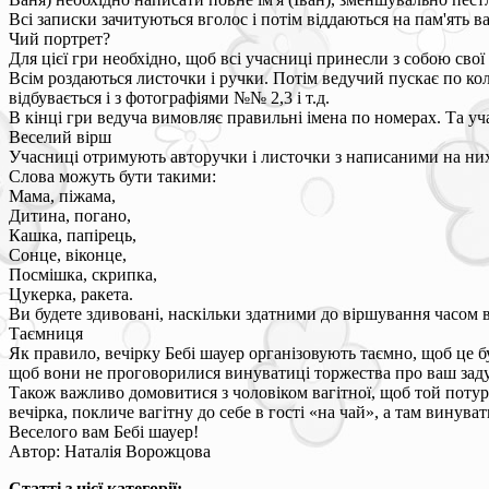
Всі записки зачитуються вголос і потім віддаються на пам'ять ва
Чий портрет?
Для цієї гри необхідно, щоб всі учасниці принесли з собою свої 
Всім роздаються листочки і ручки. Потім ведучий пускає по ко
відбувається і з фотографіями №№ 2,3 і т.д.
В кінці гри ведуча вимовляє правильні імена по номерах. Та уч
Веселий вірш
Учасниці отримують авторучки і листочки з написаними на них
Слова можуть бути такими:
Мама, піжама,
Дитина, погано,
Кашка, папірець,
Сонце, віконце,
Посмішка, скрипка,
Цукерка, ракета.
Ви будете здивовані, наскільки здатними до віршування часом в
Таємниця
Як правило, вечірку Бебі шауер організовують таємно, щоб це 
щоб вони не проговорилися винуватиці торжества про ваш зад
Також важливо домовитися з чоловіком вагітної, щоб той потур
вечірка, покличе вагітну до себе в гості «на чай», а там вину
Веселого вам Бебі шауер!
Автор: Наталія Ворожцова
Статті з цієї категорії: