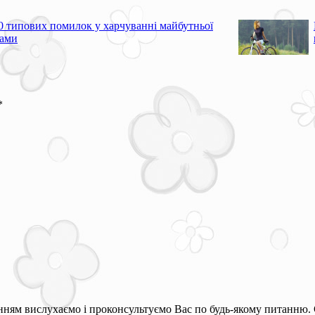
0 типових помилок у харчуванні майбутньої
ами
*
ням вислухаємо і проконсультуємо Вас по будь-якому питанню. 