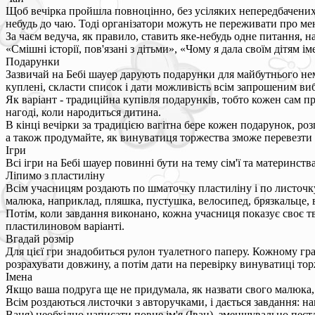
Щоб вечірка пройшла повноцінно, без усіляких непередбачених с
небудь до чаю. Тоді організатори можуть не переживати про мен
За чаєм ведуча, як правило, ставить яке-небудь одне питання, 
«Смішні історії, пов'язані з дітьми», «Чому я дала своїм дітям і
Подарунки
Зазвичай на Бебі шауер дарують подарунки для майбутнього немов
куплені, скласти список і дати можливість всім запрошеним ви
Як варіант - традиційна купівля подарунків, тобто кожен сам 
нагоді, коли народиться дитина.
В кінці вечірки за традицією вагітна бере кожен подарунок, роз
а також продумайте, як винуватиця торжества зможе перевезти в
Ігри
Всі ігри на Бебі шауер повинні бути на тему сім'ї та материнств
Ліпимо з пластиліну
Всім учасницям роздають по шматочку пластиліну і по листочку,
малюка, наприклад, пляшка, пустушка, велосипед, брязкальце, ва
Потім, коли завдання виконано, кожна учасниця показує своє т
пластилиновом варіанті.
Вгадай розмір
Для цієї гри знадобиться рулон туалетного паперу. Кожному гр
розрахувати довжину, а потім дати на перевірку винуватиці торж
Імена
Якщо ваша подруга ще не придумала, як назвати свого малюка, 
Всім роздаються листочки з авторучками, і дається завдання: на
Ваня) необхідно написати повне ім'я (Іван), зменшувально пест