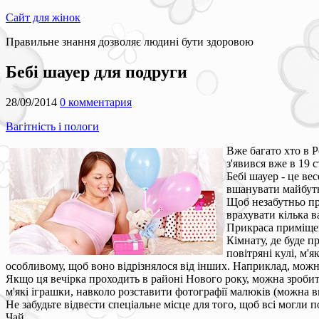
Сайт для жінок
Правильне знання дозволяє людині бути здоровою
Бебі шауер для подруги
28/09/2014
0 комментария
Вагітність і пологи
Вже багато хто в Р
з'явився вже в 19 с
Бебі шауер - це ве
вшанувати майбутн
Щоб незабутньо про
врахувати кілька 
Прикраса приміще
Кімнату, де буде п
повітряні кулі, м'
особливому, щоб воно відрізнялося від інших. Наприклад, можн
Якщо ця вечірка проходить в районі Нового року, можна зроб
м'які іграшки, навколо розставити фотографії малюків (можна ви
Не забудьте відвести спеціальне місце для того, щоб всі могли 
Чай