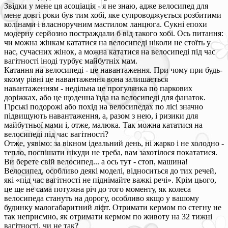
Звідки у мене ця асоціація - я не знаю, адже велосипед для
мене довгі роки був тим хобі, яке супроводжується розбитими
колінами і власноручним мастилом ланцюга. Сукні епохи
модерну серйозно постраждали б від такого хобі. Ось питання:
чи можна жінкам кататися на велосипеді ніколи не стоїть у
нас, сучасних жінок, а можна кататися на велосипеді під час
вагітності іноді турбує майбутніх мам.
Катання на велосипеді - це навантаження. При чому при будь-
якому рівні це навантаження вона залишається
навантаженням - недільна це прогулянка по паркових
доріжках, або це щоденна їзда на велосипеді для фанаток.
Гірські подорожі або похід на велосипедах по лісі значно
підвищують навантаження, а, разом з нею, і ризики для
майбутньої мами і, отже, малюка. Так можна кататися на
велосипеді під час вагітності?
Отже, уявімо: за вікном ідеальний день, ні жарко і не холодно -
тепло, поспішати нікуди не треба, вам захотілося покататися.
Ви берете свій велосипед... а ось тут - стоп, машина!
Велосипед, особливо деякі моделі, відноситься до тих речей,
які «під час вагітності не піднімайте важкі речі». Крім цього,
це ще не сама потужна річ до того моменту, як колеса
велосипеда стануть на дорогу, особливо якщо у вашому
будинку малогабаритний ліфт. Отримати кермом по стегну не
так неприємно, як отримати кермом по животу на 32 тижні
вагітності, чи не так?