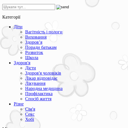
Категорії
Діти
Вагітність і пологи
Виховання
Здоров’я
Поради батькам
Розвиток
Школа
Здоров'я
Дієти
Здоров'я чоловіків
Лікар відповідає
Лікування
Народна медицина
Профілактика
Спосіб життя
Різне
Сім'я
Секс
Хобі