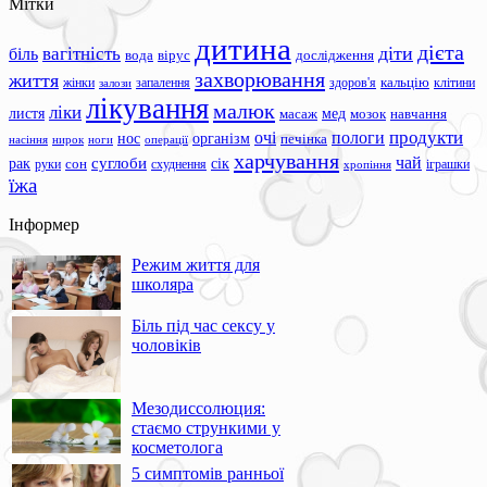
Мітки
дитина
дієта
вагітність
діти
біль
вода
вірус
дослідження
захворювання
життя
жінки
запалення
здоров'я
кальцію
клітини
залози
лікування
малюк
ліки
листя
мед
масаж
мозок
навчання
продукти
очі
пологи
нос
організм
печінка
ноги
операції
насіння
нирок
харчування
чай
суглоби
сік
рак
сон
руки
схуднення
іграшки
хропіння
їжа
Інформер
Режим життя для
школяра
Біль під час сексу у
чоловіків
Мезодиссолюция:
стаємо стрункими у
косметолога
5 симптомів ранньої