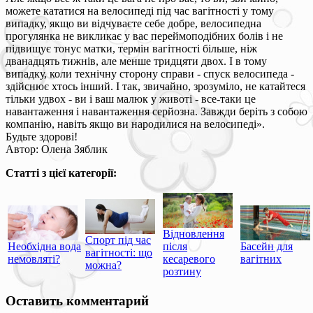
можете кататися на велосипеді під час вагітності у тому
випадку, якщо ви відчуваєте себе добре, велосипедна
прогулянка не викликає у вас переймоподібних болів і не
підвищує тонус матки, термін вагітності більше, ніж
дванадцять тижнів, але менше тридцяти двох. І в тому
випадку, коли технічну сторону справи - спуск велосипеда -
здійснює хтось інший. І так, звичайно, зрозуміло, не катайтеся
тільки удвох - ви і ваш малюк у животі - все-таки це
навантаження і навантаження серйозна. Завжди беріть з собою
компанію, навіть якщо ви народилися на велосипеді».
Будьте здорові!
Автор: Олена Зяблик
Статті з цієї категорії:
Відновлення
Спорт під час
Необхідна вода
після
Басейн для
вагітності: що
немовляті?
кесаревого
вагітних
можна?
розтину
Оставить комментарий