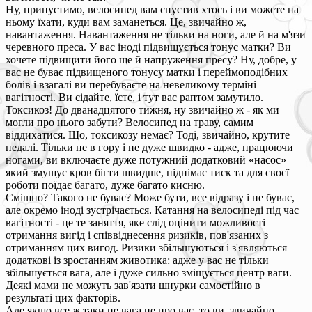
Ну, припустимо, велосипед вам спустив хтось і ви можете на
ньому їхати, куди вам заманеться. Це, звичайно ж,
навантаження. Навантаження не тільки на ноги, але й на м'язи
черевного преса. У вас іноді підвищується тонус матки? Ви
хочете підвищити його ще й напруження пресу? Ну, добре, у
вас не буває підвищеного тонусу матки і переймоподібних
болів і взагалі ви перебуваєте на невеликому терміні
вагітності. Ви сідайте, їсте, і тут вас раптом замутило.
Токсикоз! До дванадцятого тижня, ну звичайно ж - як ми
могли про нього забути? Велосипед на траву, самим
віддихатися. Що, токсикозу немає? Тоді, звичайно, крутите
педалі. Тільки не в гору і не дуже швидко - адже, працюючи
ногами, ви включаєте дуже потужний додатковий «насос»
який змушує кров бігти швидше, піднімає тиск та для своєї
роботи поїдає багато, дуже багато кисню.
Смішно? Такого не буває? Може бути, все відразу і не буває,
але окремо іноді зустрічається. Катання на велосипеді під час
вагітності - це те заняття, яке слід оцінити можливості
отримання вигід і співвіднесення ризиків, пов'язаних з
отриманням цих вигод. Ризики збільшуються і з'являються
додаткові із зростанням животика: адже у вас не тільки
збільшується вага, але і дуже сильно зміщується центр ваги.
Деякі мами не можуть зав'язати шнурки самостійно в
результаті цих факторів.
Але якщо все ж таки це вага не про вас, то ви, звичайно,