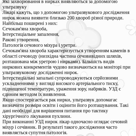
Які захворювання в нирках виявляються за допомогою
ультразвуку
Лікарі кажуть, що з допомогою ультразвукового дослідження
нирок можна виявити близько 200 хвороб різної природи.
Найбільш поширені з них:
Сечокам'яна хвороба,
Інтерстиціальне запалення,
Ракові утворення,
Патологія сечового міхура і уретри.
Сечокам'яна хвороба характеризується утворенням каменів в
області сечоводу (низхідна частина сечовивідних шляхів,
розташована між уретрою і нирками). Більшість видів
ниркових конкрементів чудово визначаються на моніторі при
ультразвуковому дослідженні нирок.
Інтерстиціальні запальні супроводжуються серйозними
ускладненнями у вигляді високого артеріального тиску,
підвищеної температури, ураження зору, набряків. УЗД є
єдиним методом їх виявлення.
Якщо спостерігається рак нирки, ультразвук допомагає
визначити розміри освіти і оцінити його розташування. Такі
дані необхідні для вирішення питання про тактику
хірургічного лікування пухлини.
При виконанні УЗД нирок лікар одночасно оглядає сечовий
міхур і сечівник. В результаті такого дослідження часто
виявляється супутня патологія.