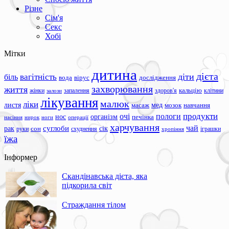
Різне
Сім'я
Секс
Хобі
Мітки
дитина
дієта
вагітність
діти
біль
вода
вірус
дослідження
захворювання
життя
жінки
запалення
здоров'я
кальцію
клітини
залози
лікування
малюк
ліки
листя
мед
масаж
мозок
навчання
продукти
очі
пологи
нос
організм
печінка
ноги
операції
насіння
нирок
харчування
чай
суглоби
сік
рак
сон
руки
схуднення
іграшки
хропіння
їжа
Інформер
Скандінавська дієта, яка
підкорила світ
Страждання тілом