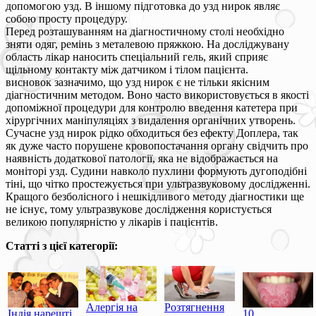
допомогою узд. В іншому підготовка до узд нирок являє
собою просту процедуру.
Перед розташуванням на діагностичному столі необхідно
зняти одяг, ремінь з металевою пряжкою. На досліджувану
область лікар наносить спеціальний гель, який сприяє
щільному контакту між датчиком і тілом пацієнта.
висновок зазначимо, що узд нирок є не тільки якісним
діагностичним методом. Воно часто використовується в якості
допоміжної процедури для контролю введення катетера при
хірургічних маніпуляціях з видалення органічних утворень.
Сучасне узд нирок рідко обходиться без ефекту Доплера, так
як дуже часто порушене кровопостачання органу свідчить про
наявність додаткової патології, яка не відображається на
моніторі узд. Судини навколо пухлини формують дугоподібні
тіні, що чітко простежується при ультразвуковому дослідженні.
Кращого безболісного і нешкідливого методу діагностики ще
не існує, тому ультразвукове дослідження користується
великою популярністю у лікарів і пацієнтів.
Статті з цієї категорії:
Алергія на
Розтягнення
Індія нарешті
10