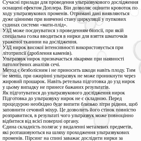
Сучасні прилади для проведення ультразвукового дослідження
оснащені ефектом Доплера. Він дозволяє оцінити кровоток по
ходу ультразвукових променів. Отримані дані виявляються
дуже цінними при вивченні стану циркуляції у пупкових
судинах системи «мати-плід».
УЗД може поєднуватися з проведенням біопсії, при якій
спеціальна голка вводиться в нирки для взяття шматочків
ураженої тканини на дослідження.
УЗД нирок високої інтенсивності використовується при
літотрипсії (дроблення каменів).
Ультразвук нирок призначається лікарями при наявності
патологічних аналізів сечі.
Метод є безболісним і не приносить шкоди навіть плоду. Тим
не менш, при ожирінні ультразвук не може проникнути через
жировий прошарок. Навіть ретельна підготовка до узд нирок
у цьому випадку не принесе бажаних результатів.
Як підготуватися до ультразвукового дослідження нирок
Підготовка до ультразвуку нирок не є складною. Перед
процедурою необхідно буде випити близько літри рідини, щоб
заповнити сечовий міхур. Це дозволить його стінок повністю
розправитися, в результаті чого ультразвук може повноцінно
відбитися від всієї поверхні органу.
Єдина складність полягає у видаленні металевих предметів,
які розташовуються на шляху проходження ультразвукових
променів. Пірсинг на спині заважає дослідити нирки за