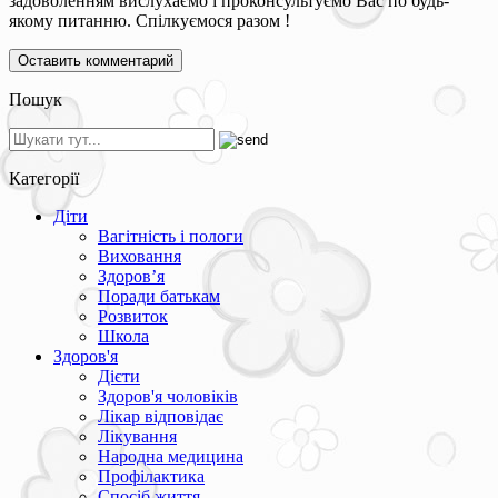
задоволенням вислухаємо і проконсультуємо Вас по будь-
якому питанню. Спілкуємося разом !
Пошук
Категорії
Діти
Вагітність і пологи
Виховання
Здоров’я
Поради батькам
Розвиток
Школа
Здоров'я
Дієти
Здоров'я чоловіків
Лікар відповідає
Лікування
Народна медицина
Профілактика
Спосіб життя