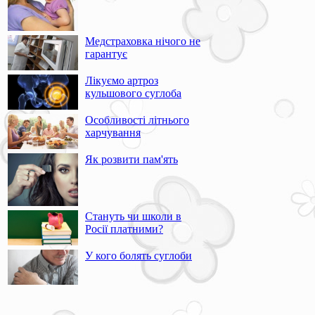
Медстраховка нічого не
гарантує
Лікуємо артроз
кульшового суглоба
Особливості літнього
харчування
Як розвити пам'ять
Стануть чи школи в
Росії платними?
У кого болять суглоби