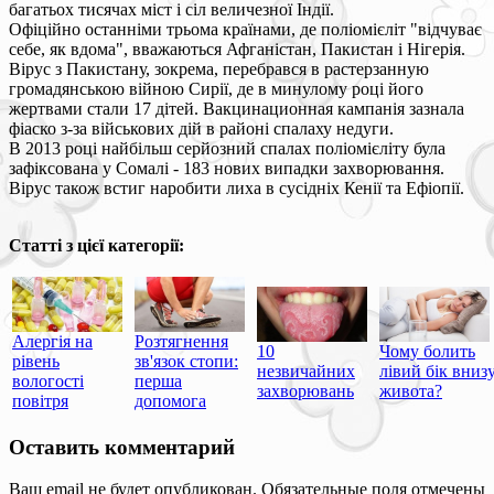
багатьох тисячах міст і сіл величезної Індії.
Офіційно останніми трьома країнами, де поліомієліт "відчуває
себе, як вдома", вважаються Афганістан, Пакистан і Нігерія.
Вірус з Пакистану, зокрема, перебрався в растерзанную
громадянською війною Сирії, де в минулому році його
жертвами стали 17 дітей. Вакцинационная кампанія зазнала
фіаско з-за військових дій в районі спалаху недуги.
В 2013 році найбільш серйозний спалах поліомієліту була
зафіксована у Сомалі - 183 нових випадки захворювання.
Вірус також встиг наробити лиха в сусідніх Кенії та Ефіопії.
Статті з цієї категорії:
Алергія на
Розтягнення
10
Чому болить
рівень
зв'язок стопи:
незвичайних
лівий бік вниз
вологості
перша
захворювань
живота?
повітря
допомога
Оставить комментарий
Ваш email не будет опубликован. Обязательные поля отмечены