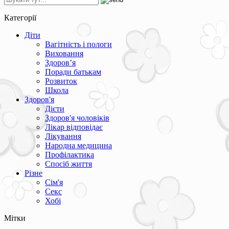
Категорії
Діти
Вагітність і пологи
Виховання
Здоров’я
Поради батькам
Розвиток
Школа
Здоров'я
Дієти
Здоров'я чоловіків
Лікар відповідає
Лікування
Народна медицина
Профілактика
Спосіб життя
Різне
Сім'я
Секс
Хобі
Мітки