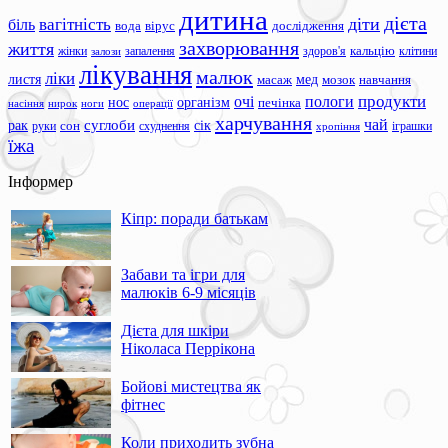
дитина
дієта
вагітність
діти
біль
вода
вірус
дослідження
захворювання
життя
жінки
запалення
здоров'я
кальцію
клітини
залози
лікування
малюк
ліки
листя
мед
масаж
мозок
навчання
продукти
очі
пологи
нос
організм
печінка
ноги
операції
насіння
нирок
харчування
чай
суглоби
сік
рак
сон
руки
схуднення
іграшки
хропіння
їжа
Інформер
Кіпр: поради батькам
Забави та ігри для
малюків 6-9 місяців
Дієта для шкіри
Ніколаса Перрікона
Бойові мистецтва як
фітнес
Коли приходить зубна