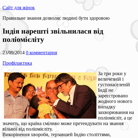
Сайт для жінок
Правильне знання дозволяє людині бути здоровою
Індія нарешті звільнилася від
поліомієліту
23/09/2014
0 комментария
Профілактика
За три роки у
величезній і
густонаселеній
Індії не
зареєстровано
жодного нового
випадку
захворювання на
поліомієліт, а це
значить, що країна сміливо може претендувати на звання
вільної від поліомієліту.
Викорінення хвороби, терзавшей Індію століттями,