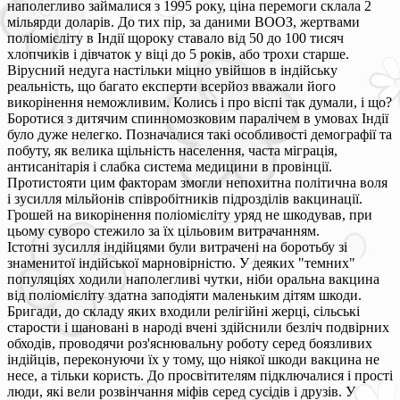
наполегливо займалися з 1995 року, ціна перемоги склала 2
мільярди доларів. До тих пір, за даними ВООЗ, жертвами
поліомієліту в Індії щороку ставало від 50 до 100 тисяч
хлопчиків і дівчаток у віці до 5 років, або трохи старше.
Вірусний недуга настільки міцно увійшов в індійську
реальність, що багато експерти всерйоз вважали його
викорінення неможливим. Колись і про віспі так думали, і що?
Боротися з дитячим спинномозковим паралічем в умовах Індії
було дуже нелегко. Позначалися такі особливості демографії та
побуту, як велика щільність населення, часта міграція,
антисанітарія і слабка система медицини в провінції.
Протистояти цим факторам змогли непохитна політична воля
і зусилля мільйонів співробітників підрозділів вакцинації.
Грошей на викорінення поліомієліту уряд не шкодував, при
цьому суворо стежило за їх цільовим витрачанням.
Істотні зусилля індійцями були витрачені на боротьбу зі
знаменитої індійської марновірністю. У деяких "темних"
популяціях ходили наполегливі чутки, ніби оральна вакцина
від поліомієліту здатна заподіяти маленьким дітям шкоди.
Бригади, до складу яких входили релігійні жерці, сільські
старости і шановані в народі вчені здійснили безліч подвірних
обходів, проводячи роз'яснювальну роботу серед боязливих
індійців, переконуючи їх у тому, що ніякої шкоди вакцина не
несе, а тільки користь. До просвітителям підключалися і прості
люди, які вели розвінчання міфів серед сусідів і друзів. У