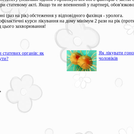
и статевому акті. Якщо ти не впевнений у партнері, обов'язково
 (раз на рік) обстеження у відповідного фахівця - уролога.
лактичні курси лікування на дому мінімум 2 рази на рік (протягом
д цього захворювання!
Як лікувати гон
 статевих органів: як
чоловіків
ути?
*