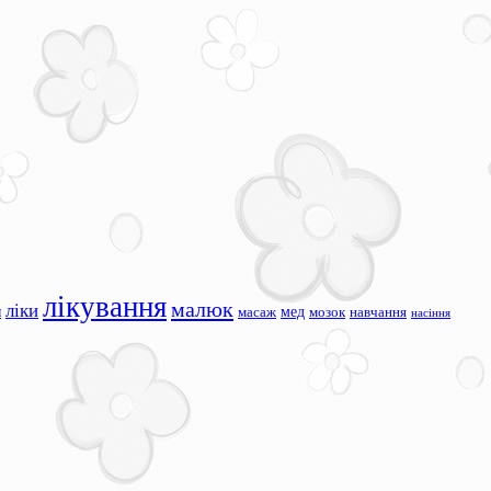
лікування
малюк
ліки
я
мед
масаж
мозок
навчання
насіння