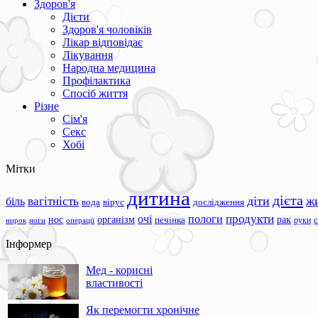
Здоров'я
Дієти
Здоров'я чоловіків
Лікар відповідає
Лікування
Народна медицина
Профілактика
Спосіб життя
Різне
Сім'я
Секс
Хобі
Мітки
дитина
дієта
вагітність
діти
ж
біль
вода
вірус
дослідження
продукти
очі
пологи
нос
організм
рак
печінка
руки
ноги
операції
нирок
Інформер
Мед - корисні
властивості
Як перемогти хронічне