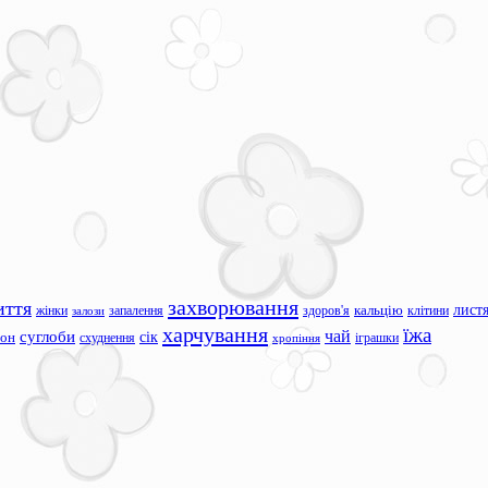
захворювання
иття
лист
жінки
запалення
здоров'я
кальцію
клітини
залози
харчування
їжа
чай
суглоби
сік
сон
схуднення
іграшки
хропіння