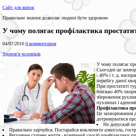
Сайт для жінок
Правильне знання дозволяє людині бути здоровою
У чому полягає профілактика простати
04/07/2016
0 комментария
Здоров'я чоловіків
У чому полягає пр
Сьогодні це захвор
- 40% і т. д. нас
перебігу даної хво
При простатиті ту
близько 40% хворих
збереження рухливо
пухлинах і аденомі
Профілактика пр
Це захворювання д
дотримуватися про
Не допускай пе
Правильно харчуйся. Постарайся виключити алкоголь, гостру
Регулярне статеве життя - відмінний спосіб профілактики пр