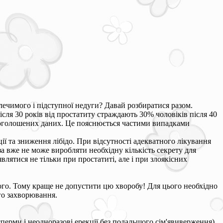
ечимого і підступної недуги? Давай розбиратися разом.
ісля 30 років від простатиту страждають 30% чоловіків після 40
ще оголошених даних. Це пояснюється частими випадками
ї та зниження лібідо. При відсутності адекватного лікування
за вже не може виробляти необхідну кількість секрету для
лятися не тільки при простатиті, але і при злоякісних
ого. Тому краще не допустити цю хворобу! Для цього необхідно
го захворювання.
перми і неодноразові ерекції без подальшого сім'явиверження).