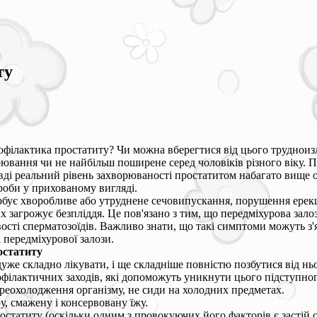
ту
офілактика простатиту? Чи можна вберегтися від цього трудноизл
ювання чи не найбільш поширене серед чоловіків різного віку. П
правді реальний рівень захворюваності простатитом набагато ви
роби у прихованому вигляді.
рбує хворобливе або утруднене сечовипускання, порушення ерекці
 загрожує безпліддя. Це пов'язано з тим, що передміхурова зало
сті сперматозоїдів. Важливо знати, що такі симптоми можуть з'яв
 передміхурової залози.
остатиту
уже складно лікувати, і ще складніше повністю позбутися від нь
філактичних заходів, які допоможуть уникнути цього підступно
реохолодження організму, не сиди на холодних предметах.
, смажену і консервовану їжу.
остатиту (оскільки одним з провокуючих його факторів є застій с