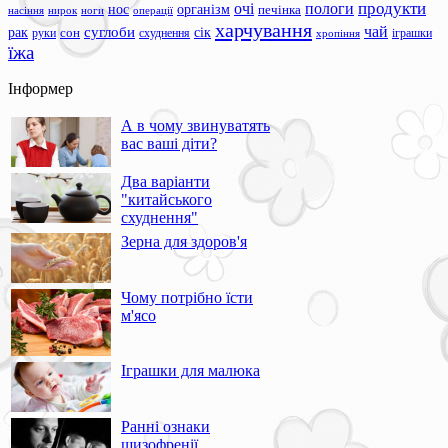
продукти
очі
пологи
нос
організм
печінка
ноги
операції
насіння
нирок
харчування
чай
суглоби
сік
рак
сон
руки
схуднення
іграшки
хропіння
їжа
Інформер
А в чому звинуватять
вас ваші діти?
Два варіанти
"китайського
схуднення"
Зерна для здоров'я
Чому потрібно їсти
м'ясо
Іграшки для малюка
Ранні ознаки
шизофренії