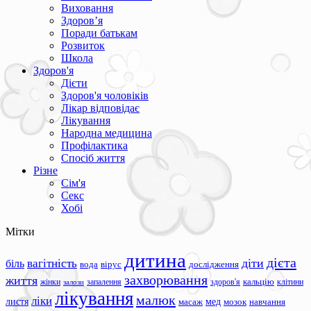
Виховання
Здоров’я
Поради батькам
Розвиток
Школа
Здоров'я
Дієти
Здоров'я чоловіків
Лікар відповідає
Лікування
Народна медицина
Профілактика
Спосіб життя
Різне
Сім'я
Секс
Хобі
Мітки
дитина
дієта
вагітність
діти
біль
вода
вірус
дослідження
захворювання
життя
жінки
запалення
здоров'я
кальцію
клітини
залози
лікування
малюк
ліки
листя
мед
масаж
мозок
навчання