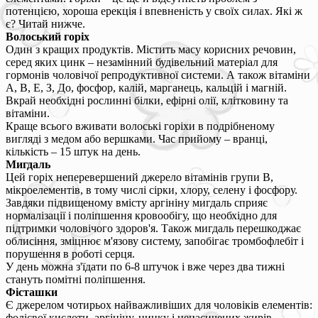
потенцією, хороша ерекція і впевненість у своїх силах. Які ж
є? Читай нижче.
Волоський горіх
Один з кращих продуктів. Містить масу корисних речовин,
серед яких цинк – незамінний будівельний матеріал для
гормонів чоловічої репродуктивної системи. А також вітаміни
А, В, Е, З, До, фосфор, калій, марганець, кальцій і магній.
Вкрай необхідні рослинні білки, ефірні олії, клітковину та
вітаміни.
Краще всього вживати волоські горіхи в подрібненому
вигляді з медом або вершками. Час прийому – вранці,
кількість – 15 штук на день.
Мигдаль
Цей горіх неперевершений джерело вітамінів групи В,
мікроелементів, в тому числі сірки, хлору, селену і фосфору.
Завдяки підвищеному вмісту аргініну мигдаль сприяє
нормалізації і поліпшення кровообігу, що необхідно для
підтримки чоловічого здоров'я. Також мигдаль перешкоджає
облисіння, зміцнює м'язову систему, запобігає тромбофлебіт і
порушення в роботі серця.
У день можна з'їдати по 6-8 штучок і вже через два тижні
стануть помітні поліпшення.
Фісташки
Є джерелом чотирьох найважливіших для чоловіків елементів:
фолієвої кислоти, аргініну, цинку і ненасичених жирів.