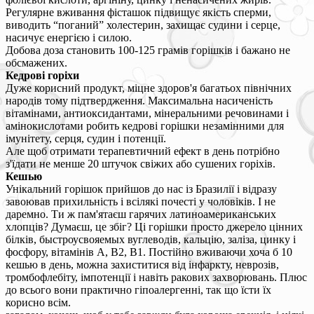
Регулярне вживання фісташок підвищує якість сперми,
виводить “поганий” холестерин, захищає судини і серце,
насичує енергією і силою.
Добова доза становить 100-125 грамів горішків і бажано не
обсмажених.
Кедрові горіхи
Дуже корисний продукт, міцне здоров'я багатьох північних
народів тому підтвердження. Максимальна насиченість
вітамінами, антиоксидантами, мінеральними речовинами і
амінокислотами робить кедрові горішки незамінними для
імунітету, серця, судин і потенції.
Але щоб отримати терапевтичний ефект в день потрібно
з'їдати не менше 20 штучок свіжих або сушених горіхів.
Кешью
Унікальний горішок прийшов до нас із Бразилії і відразу
завоював прихильність і всілякі почесті у чоловіків. І не
даремно. Ти ж пам'ятаєш гарячих латиноамериканських
хлопців? Думаєш, це збіг? Ці горішки просто джерело цінних
білків, быстроусвояемых вуглеводів, кальцію, заліза, цинку і
фосфору, вітамінів А, В2, В1. Постійно вживаючи хоча б 10
кешью в день, можна захиститися від інфаркту, неврозів,
тромбофлебіту, імпотенції і навіть ракових захворювань. Плюс
до всього вони практично гіпоалергенні, так що їсти їх
корисно всім.