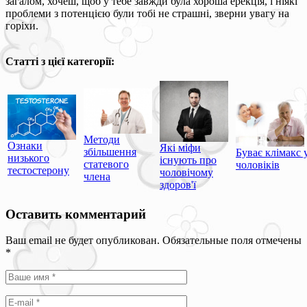
загалом, хочеш, щоб у тебе завжди була хороша ерекція, і ніякі
проблеми з потенцією були тобі не страшні, зверни увагу на
горіхи.
Статті з цієї категорії:
Методи
Ознаки
Які міфи
збільшення
Буває клімакс 
низького
існують про
статевого
чоловіків
тестостерону
чоловічому
члена
здоров'ї
Оставить комментарий
Ваш email не будет опубликован. Обязательные поля отмечены
*