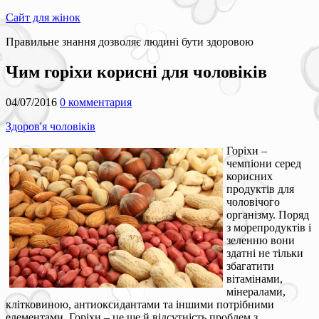
Сайт для жінок
Правильне знання дозволяє людині бути здоровою
Чим горіхи корисні для чоловіків
04/07/2016
0 комментария
Здоров'я чоловіків
Горіхи –
чемпіони серед
корисних
продуктів для
чоловічого
організму. Поряд
з морепродуктів і
зеленню вони
здатні не тільки
збагатити
вітамінами,
мінералами,
клітковиною, антиоксидантами та іншими потрібними
елементами. Горіхи – це ще й відсутність проблем з