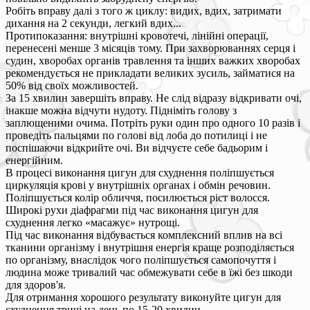
Робіть вправу далі з того ж циклу: видих, вдих, затримати
дихання на 2 секунди, легкий вдих...
Протипоказання: внутрішні кровотечі, лінійні операції,
перенесені менше 3 місяців тому. При захворюваннях серця і
судин, хворобах органів травлення та інших важких хворобах
рекомендується не прикладати великих зусиль, займатися на
50% від своїх можливостей.
За 15 хвилин завершіть вправу. Не слід відразу відкривати очі,
інакше можна відчути нудоту. Підніміть голову з
заплющеними очима. Потріть руки один про одного 10 разів і
проведіть пальцями по голові від лоба до потилиці і не
поспішаючи відкрийте очі. Ви відчуєте себе бадьорим і
енергійним.
В процесі виконання цигун для схуднення поліпшується
циркуляція крові у внутрішніх органах і обмін речовин.
Поліпшується колір обличчя, посилюється ріст волосся.
Широкі рухи діафрагми під час виконання цигун для
схуднення легко «масажує» нутрощі.
Під час виконання відбувається комплексний вплив на всі
тканини організму і внутрішня енергія краще розподіляється
по організму, внаслідок чого поліпшується самопочуття і
людина може тривалий час обмежувати себе в їжі без шкоди
для здоров'я.
Для отримання хорошого результату виконуйте цигун для
схуднення тричі на день по 15-20 хвилин.