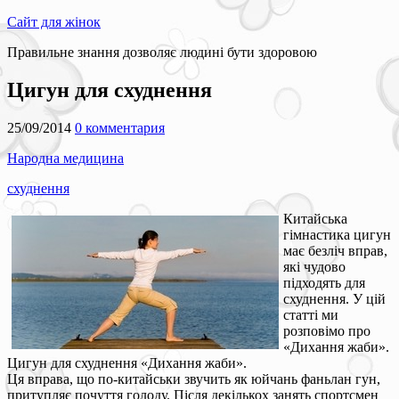
Сайт для жінок
Правильне знання дозволяє людині бути здоровою
Цигун для схуднення
25/09/2014
0 комментария
Народна медицина
схуднення
Китайська
гімнастика цигун
має безліч вправ,
які чудово
підходять для
схуднення. У цій
статті ми
розповімо про
«Дихання жаби».
Цигун для схуднення «Дихання жаби».
Ця вправа, що по-китайськи звучить як юйчань фаньлан гун,
притупляє почуття голоду. Після декількох занять спортсмен