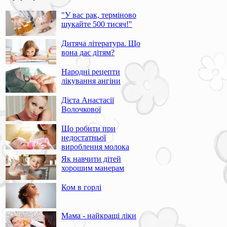
"У вас рак, терміново
шукайте 500 тисяч!"
Дитяча література. Що
вона дає дітям?
Народні рецепти
лікування ангіни
Дієта Анастасії
Волочкової
Що робити при
недостатньої
вироблення молока
Як навчити дітей
хорошим манерам
Ком в горлі
Мама - найкращі ліки