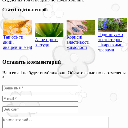
Статті з цієї категорії:
Підвищуємо
Так ось ти
Корисні
Алое проти
тестостерон
який,
властивості
застуди
лікарськими
акацієвий мед!
жимолості
травами
Оставить комментарий
Ваш email не будет опубликован. Обязательные поля отмечены
*