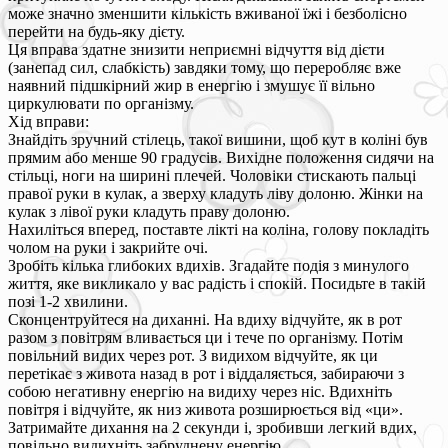
може значно зменшити кількість вживаної їжі і безболісно
перейти на будь-яку дієту.
Ця вправа здатне знизити неприємні відчуття від дієти
(занепад сил, слабкість) завдяки тому, що переробляє вже
наявний підшкірний жир в енергію і змушує її вільно
циркулювати по організму.
Хід вправи:
Знайдіть зручний стілець, такої вишини, щоб кут в коліні був
прямим або менше 90 градусів. Вихідне положення сидячи на
стільці, ноги на ширині плечей. Чоловіки стискають пальці
правої руки в кулак, а зверху кладуть ліву долоню. Жінки на
кулак з лівої руки кладуть праву долоню.
Нахиліться вперед, поставте лікті на коліна, голову покладіть
чолом на руки і закрийте очі.
Зробіть кілька глибоких вдихів. Згадайте подія з минулого
життя, яке викликало у вас радість і спокій. Посидьте в такій
позі 1-2 хвилини.
Сконцентруйтеся на диханні. На вдиху відчуйте, як в рот
разом з повітрям вливається ци і тече по організму. Потім
повільний видих через рот. З видихом відчуйте, як ци
перетікає з живота назад в рот і віддаляється, забираючи з
собою негативну енергію на видиху через ніс. Вдихніть
повітря і відчуйте, як низ живота розширюється від «ци».
Затримайте дихання на 2 секунди і, зробивши легкий вдих,
повільно видихніть забруднену енергію.