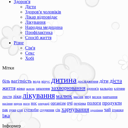
Здоров'я
Дієти
Здоров'я чоловіків
Лікар відповідає
Лікування
Народна медицина
Профілактика
Спосіб життя
Різне
Сім'я
Секс
Хобі
Мітки
дитина
дієта
вагітність
діти
біль
вода
вірус
дослідження
захворювання
життя
жінки
запалення
здоров'я
кальцію
клітини
залози
лікування
малюк
ліки
листя
мед
масаж
мозок
навчання
продукти
очі
пологи
нос
організм
печінка
ноги
операції
насіння
нирок
харчування
чай
суглоби
сік
рак
сон
руки
схуднення
іграшки
хропіння
їжа
Інформер