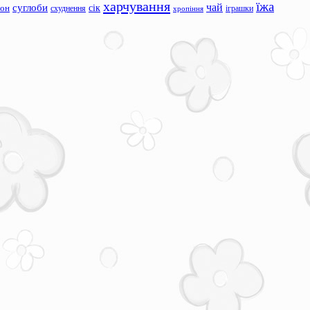
харчування
їжа
чай
суглоби
сік
сон
схуднення
іграшки
хропіння