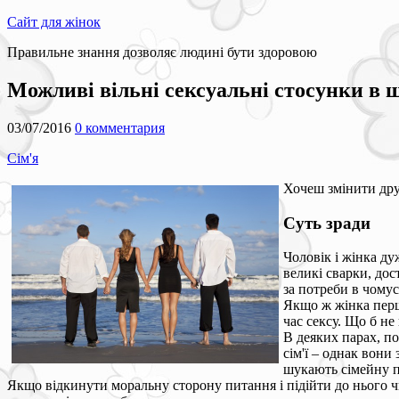
Сайт для жінок
Правильне знання дозволяє людині бути здоровою
Можливі вільні сексуальні стосунки в 
03/07/2016
0 комментария
Сім'я
Хочеш змінити друж
Суть зради
Чоловік і жінка д
великі сварки, дос
за потреби в чомус
Якщо ж жінка першо
час сексу. Що б не
В деяких парах, по
сім'ї – однак вони
шукають сімейну па
Якщо відкинути моральну сторону питання і підійти до нього ч