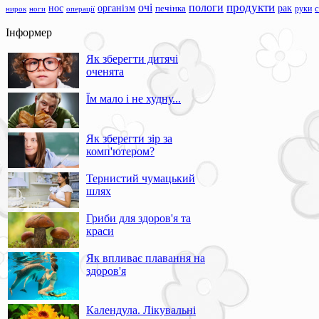
продукти
очі
пологи
нос
організм
рак
печінка
руки
ноги
операції
нирок
Інформер
Як зберегти дитячі
оченята
Їм мало і не худну...
Як зберегти зір за
комп'ютером?
Тернистий чумацький
шлях
Гриби для здоров'я та
краси
Як впливає плавання на
здоров'я
Календула. Лікувальні