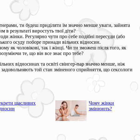
тнерами, ти будеш приділяти їм значно менше уваги, зайнята
 в результаті виростуть твої діти?
годи жінки. Регулярно чути про себе подібні пересуди (або
дського осуду поборе принади вільних відносин.
у як чоловікові, так і жінці. Чи ти зможеш після того, як
озуміючи те, що він все знає про тебе?
ільних відносинах та освіті свінгер-пар значно менше, ніж
– задовольняють той стан зміненого сприйняття, що сексологи
екрети щасливих
Чому жінки
ідносин
змінюють?