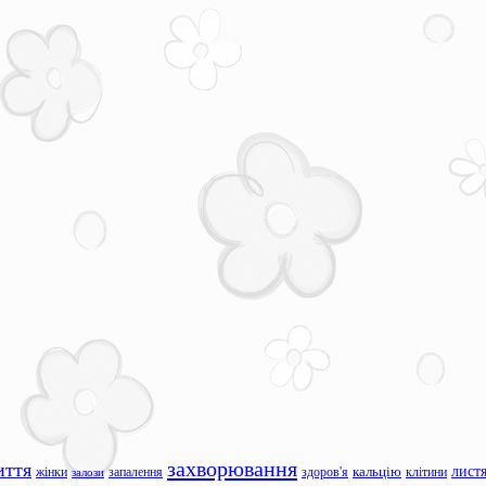
захворювання
иття
лист
жінки
запалення
здоров'я
кальцію
клітини
залози