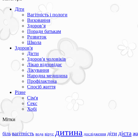
Діти
Вагітність і пологи
Виховання
Здоров’я
Поради батькам
Розвиток
Школа
Здоров'я
Дієти
Здоров'я чоловіків
Лікар відповідає
Лікування
Народна медицина
Профілактика
Спосіб життя
Різне
Сім'я
Секс
Хобі
Мітки
дитина
дієта
вагітність
діти
ж
біль
вода
вірус
дослідження