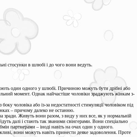
ні стосунки в шлюбі і до чого вони ведуть.
інюють один одного у шлюбі. Причиною можуть бути дрібні або
ішальний момент. Однак найчастіше чоловіки зраджують жінкам з-
боку чоловіка або із-за недостатності стимуляції чоловіком під
унках – причому далеко не останню.
а зради. Живуть вони разом, з виду у них все, як у нормальній
 йдуть далі і стають так званими свінгерами. Вони спеціально
бмін партнерами – іноді навіть на очах один у одного.
ожливі, вони можуть навіть принести деяке задоволення. Проте