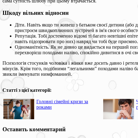
сама сутність шлюбу при цьому втрачається.
Шкоду вільних відносин
Діти. Навіть якщо ти живеш з батьком своєї дитини (або 
пристроєм швидкоплинних зустрічей в ім'я свого особистог
Репутація. Тобі достеменно відомі ті багато невтішні епі
навіть підозрювати про них) навряд чи тобі буде приємно.
Одноманітність. Як не дивно це видається на перший погл
перехворієш походами наліво, спокійно дивитися в очі св
Психологія стосунків чоловіка і жінки вже досить давно і рете
мінусів. Крім того, подібними “легальними” походами наліво ба
звикли іменувати нимфоманией.
Статті з цієї категорії:
Головні сімейні кризи за
роками
Оставить комментарий