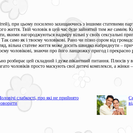
дітей), при цьому посилено захищаючись з іншими статевими пар
о життя. Твій чоловік в цей час буде зайнятий тим же самим. Ким
тети, якими нагороджуються надміру вільні у своїх сексуальні при
 Так само як і твоєму чоловікові. Рано чи пізно сором від грома
яд, вільна статеве життя може досить швидко набриднути – причом
оєму чоловікові, знаючи про його ланцюжку пригод і прекрасно р
льно розбирає цей складний і дуже пікантний питання. Плюсів у в
гато чоловіків просто маскують свої дитячі комплекси, а жінки 
Чоловічі слабкості, про які не прийнято
С
говорити
в