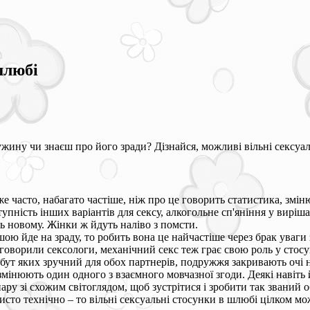
шлюбі
ину чи знаєш про його зради? Дізнайся, можливі вільні сексуаль
уже часто, набагато частіше, ніж про це говорить статистика, зм
тупність інших варіантів для сексу, алкогольне сп'яніння у вир
ь новому. Жінки ж йдуть наліво з помсти.
ю йде на зраду, то робить вона це найчастіше через брак уваги з 
 говорили сексологи, механічний секс теж грає свою роль у стос
бут яких зручний для обох партнерів, подружжя закривають очі н
 змінюють один одного з взаємного мовчазної згоди. Деякі навіть
ру зі схожим світоглядом, щоб зустрітися і зробити так званий о
исто технічно – то вільні сексуальні стосунки в шлюбі цілком м