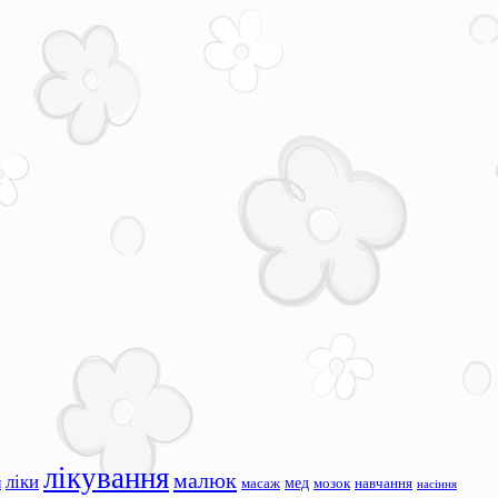
лікування
малюк
ліки
я
мед
масаж
мозок
навчання
насіння