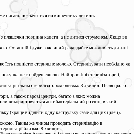
 може погано позначитися на кишечнику дитини.
о з пляшечки повинна капати, а не литися струменем. Якщо ви
жею. Останній і дуже важливий рада, дайте можливість дитині
же їсть повністю стерильне молоко. Стерилізувати необхідно як
а покупка не є найдешевшою. Найпростіші стерилізатори і,
рилізації таким стерилізатором близько 8 хвилин. Після цього
тори, а також парові центри, багато з яких можна
ї, коли використовується антибактеріальний розчин, в який
ульку (краще виділити одну каструльку саме для цих цілей),
ложкою. Таким же чином проводять стерилізацію в
ерилізації близько 8 хвилин.
ісля стерилізації пляшечки і соски можна покласти на сушарку.