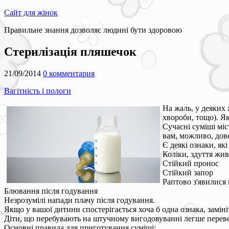
Сайт для жінок
Правильне знання дозволяє людині бути здоровою
Стерилізація пляшечок
21/09/2014
0 комментария
Вагітність і пологи
На жаль, у деяких
хвороби, тощо). Я
Сучасні суміші міс
вам, можливо, дов
Є деякі ознаки, як
Коліки, здуття жив
Стійкий пронос
Стійкий запор
Раптово з'явилися
Блювання після годування
Незрозумілі напади плачу після годування.
Якщо у вашої дитини спостерігається хоча б одна ознака, замініт
Діти, що перебувають на штучному вигодовуванні легше перевес
Основні правила для приготування суміші: