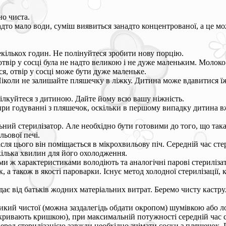
но чиста.
анадто мало води, суміш виявиться занадто концентрованої, а це
кількох годин. Не полінуйтеся зробити нову порцію.
твір у сосці була не надто великою і не дуже маленьким. Молок
я, отвір у сосці може бути дуже маленьке.
Ніколи не залишайте пляшечку в ліжку. Дитина може вдавитися ї
Спілкуйтеся з дитиною. Дайте йому всю вашу ніжність.
 при годуванні з пляшечок, оскільки в першому випадку дитина в
ьний стерилізатор. Але необхідно бути готовими до того, що так
льової печі.
ісля цього він поміщається в мікрохвильову піч. Середній час сте
кілька хвилин для його охолодження.
ими ж характеристиками володіють та аналогічні парові стериліза
ок, а також в якості пароварки. Існує метод холодної стерилізаці
адає від батьків жодних матеріальних витрат. Беремо чисту кастр
икий чистої (можна заздалегідь обдати окропом) шумівкою або 
кривають кришкою), при максимальній потужності середній час ст
еред стерилізацією завжди необхідно знімати соски з пляшечок. П