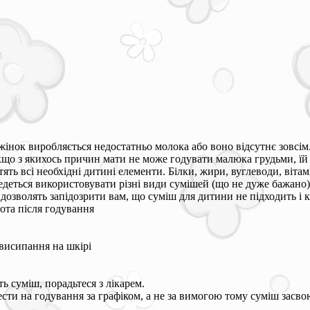
 жінок виробляється недостатньо молока або воно відсутнє зовсі
кщо з якихось причин мати не може годувати малюка грудьми, їй
тять всі необхідні дитині елементи. Білки, жири, вуглеводи, віт
едеться використовувати різні види сумішей (що не дуже бажано)
і дозволять запідозрити вам, що суміш для дитини не підходить і к
ота після годування
 висипання на шкірі
ь суміш, порадьтеся з лікарем.
ти на годування за графіком, а не за вимогою тому суміш засво