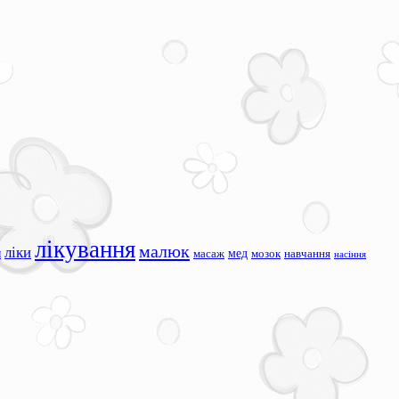
лікування
малюк
ліки
я
мед
масаж
мозок
навчання
насіння