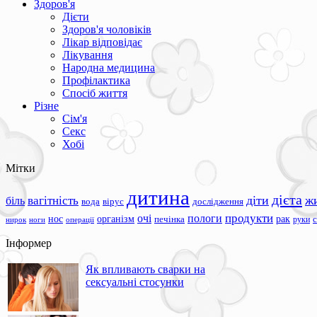
Здоров'я
Дієти
Здоров'я чоловіків
Лікар відповідає
Лікування
Народна медицина
Профілактика
Спосіб життя
Різне
Сім'я
Секс
Хобі
Мітки
дитина
дієта
вагітність
діти
ж
біль
вода
вірус
дослідження
продукти
очі
пологи
нос
організм
рак
печінка
руки
ноги
операції
нирок
Інформер
Як впливають сварки на
сексуальні стосунки