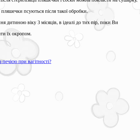
о пляшечки псуються після такої обробки.
я дитиною віку 3 місяців, в ідеалі до тих пір, поки Ви
ати їх окропом.
з печією при вагітності?