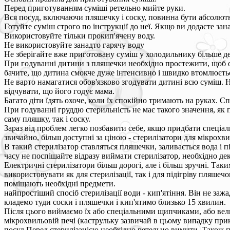
Перед приготуванням суміші ретельно мийте руки.
Вся посуд, включаючи пляшечку і соску, повинна бути абсолют
Готуйте суміш строго по інструкції до неї. Якщо ви додасте з
Використовуйте тільки прокип'ячену воду.
Не використовуйте занадто гарячу воду
Не зберігайте вже приготовану суміш у холодильнику більше де
При годуванні дитини з пляшечки необхідно простежити, щоб о
бачите, що дитина смокче дуже інтенсивно і швидко втомлюєтьс
Не варто намагатися обов'язково згодувати дитині всю суміш. 
відчувати, що його годує мама.
Багато діти їдять охоче, коли їх спокійно тримають на руках. 
При годуванні груддю стерильність не має такого значення, як
саму пляшку, так і соску.
Зараз від проблем легко позбавити себе, якщо придбати спеціал
звичайно, більш доступні за ціною - стерилізатори для мікрохви
В такий стерилізатор ставляться пляшечки, заливається вода і п
часу не поспішайте відразу виймати стерилізатор, необхідно де
Електричні стерилізатори більш дорогі, але і більш зручні. Так
використовувати як для стерилізації, так і для підігріву пляшеч
поміщають необхідні предмети.
найпростіший спосіб стерилізації води - кип'ятіння. Він не заж
кладемо туди соски і пляшечки і кип'ятимо близько 15 хвилин.
Після цього виймаємо їх або спеціальними щипчиками, або вел
мікрохвильовій печі (каструльку зазвичай в цьому випадку при
посуд Перед стерилізацією необхідно ретельно вимити. Також п