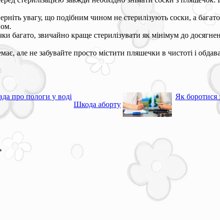
верніть увагу, що подібним чином не стерилізують соски, а багат
пом.
ки багато, звичайно краще стерилізувати як мінімум до досягненн
ає, але не забувайте просто містити пляшечки в чистоті і обдав
вда про пологи у воді
Як боротися 
Шкода аборту
*