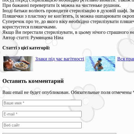
При бажанні перевертати їх можна на чистеньке рушник.
Іноді батьки воліють проводити стерилізацію в духовій шафі. З
Пляшечки з пластику не кип'ятять, їх можна ошпарювати окро
Суперечок про те, до якого віку необхідно стерилізувати пляшеч
користуєтеся пляшечками.
Якщо Ви перестали стерилізувати, в цьому нічого страшного нем
Автор статті: Румянцева Ніна
Статті з цієї категорії:
Злаки під час вагітності
Вся пра
Оставить комментарий
Ваш email не будет опубликован. Обязательные поля отмечены