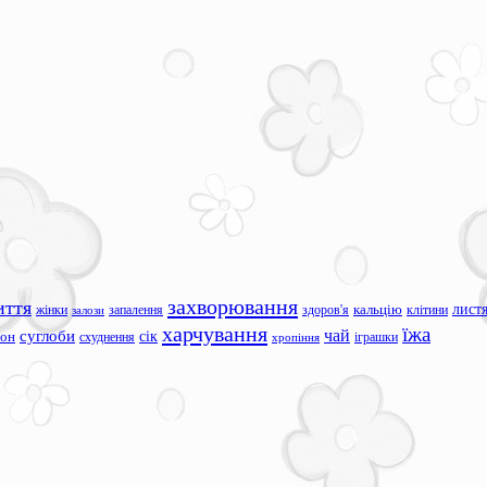
захворювання
иття
лист
жінки
запалення
здоров'я
кальцію
клітини
залози
харчування
їжа
чай
суглоби
сік
сон
схуднення
іграшки
хропіння