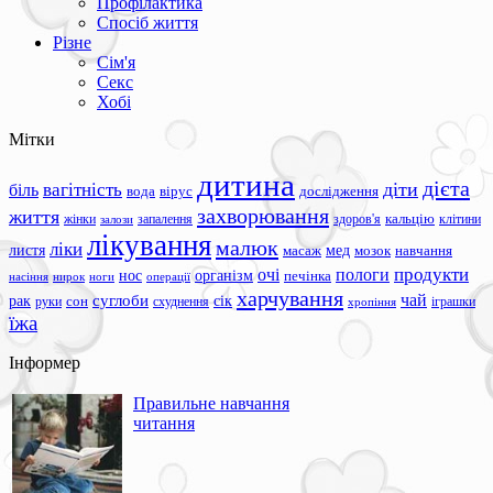
Профілактика
Спосіб життя
Різне
Сім'я
Секс
Хобі
Мітки
дитина
дієта
вагітність
діти
біль
вода
вірус
дослідження
захворювання
життя
жінки
запалення
здоров'я
кальцію
клітини
залози
лікування
малюк
ліки
листя
мед
масаж
мозок
навчання
продукти
очі
пологи
нос
організм
печінка
ноги
операції
насіння
нирок
харчування
чай
суглоби
сік
рак
сон
руки
схуднення
іграшки
хропіння
їжа
Інформер
Правильне навчання
читання