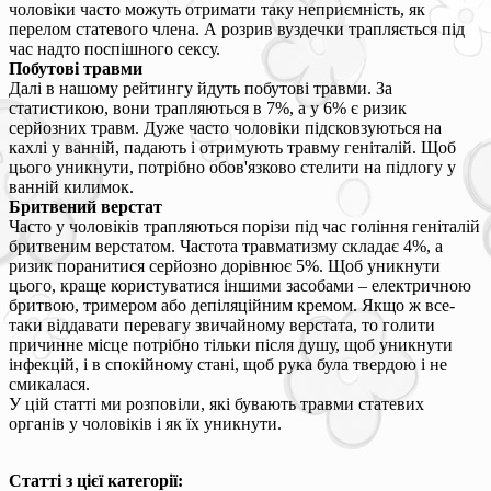
чоловіки часто можуть отримати таку неприємність, як
перелом статевого члена. А розрив вуздечки трапляється під
час надто поспішного сексу.
Побутові травми
Далі в нашому рейтингу йдуть побутові травми. За
статистикою, вони трапляються в 7%, а у 6% є ризик
серйозних травм. Дуже часто чоловіки підсковзуються на
кахлі у ванній, падають і отримують травму геніталій. Щоб
цього уникнути, потрібно обов'язково стелити на підлогу у
ванній килимок.
Бритвений верстат
Часто у чоловіків трапляються порізи під час гоління геніталій
бритвеним верстатом. Частота травматизму складає 4%, а
ризик поранитися серйозно дорівнює 5%. Щоб уникнути
цього, краще користуватися іншими засобами – електричною
бритвою, тримером або депіляційним кремом. Якщо ж все-
таки віддавати перевагу звичайному верстата, то голити
причинне місце потрібно тільки після душу, щоб уникнути
інфекцій, і в спокійному стані, щоб рука була твердою і не
смикалася.
У цій статті ми розповіли, які бувають травми статевих
органів у чоловіків і як їх уникнути.
Статті з цієї категорії: