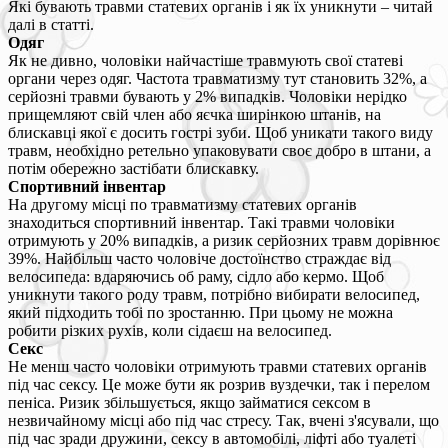
Які бувають травми статевих органів і як їх уникнути – читай
далі в статті.
Одяг
Як не дивно, чоловіки найчастіше травмують свої статеві
органи через одяг. Частота травматизму тут становить 32%, а
серйозні травми бувають у 2% випадків. Чоловіки нерідко
прищемляют свій член або яєчка ширінкою штанів, на
блискавці якої є досить гострі зуби. Щоб уникати такого виду
травм, необхідно ретельно упаковувати своє добро в штани, а
потім обережно застібати блискавку.
Спортивний інвентар
На другому місці по травматизму статевих органів
знаходиться спортивний інвентар. Такі травми чоловіки
отримують у 20% випадків, а ризик серйозних травм дорівнює
39%. Найбільш часто чоловіче достоїнство страждає від
велосипеда: вдаряючись об раму, сідло або кермо. Щоб
уникнути такого роду травм, потрібно вибирати велосипед,
який підходить тобі по зростанню. При цьому не можна
робити різких рухів, коли сідаєш на велосипед.
Секс
Не менш часто чоловіки отримують травми статевих органів
під час сексу. Це може бути як розрив вуздечки, так і перелом
пеніса. Ризик збільшується, якщо займатися сексом в
незвичайному місці або під час стресу. Так, вчені з'ясували, що
під час зради дружини, сексу в автомобілі, ліфті або туалеті