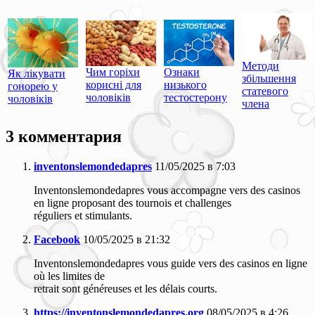
Методи
Чим горіхи
Ознаки
Як лікувати
збільшення
корисні для
низького
гонорею у
статевого
чоловіків
тестостерону
чоловіків
члена
3 комментария
inventonslemondedapres
11/05/2025 в 7:03
Inventonslemondedapres vous accompagne vers des casinos
en ligne proposant des tournois et challenges
réguliers et stimulants.
Facebook
10/05/2025 в 21:32
Inventonslemondedapres vous guide vers des casinos en ligne
où les limites de
retrait sont généreuses et les délais courts.
https://inventonslemondedapres.org
08/05/2025 в 4:26