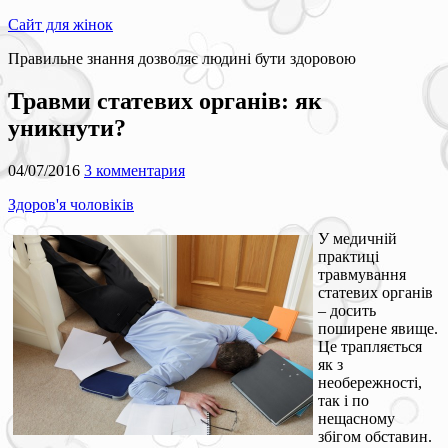
Сайт для жінок
Правильне знання дозволяє людині бути здоровою
Травми статевих органів: як
уникнути?
04/07/2016
3 комментария
Здоров'я чоловіків
У медичній
практиці
травмування
статевих органів
– досить
поширене явище.
Це трапляється
як з
необережності,
так і по
нещасному
збігом обставин.