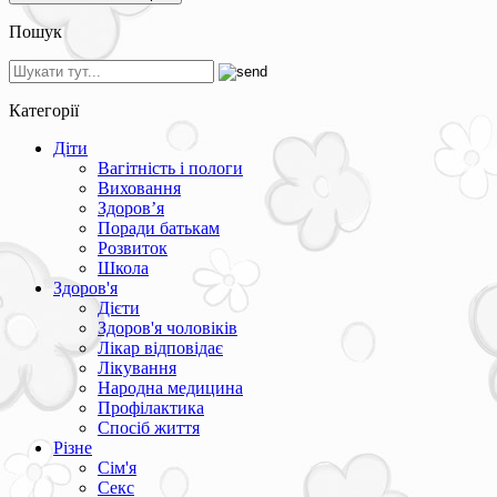
Пошук
Категорії
Діти
Вагітність і пологи
Виховання
Здоров’я
Поради батькам
Розвиток
Школа
Здоров'я
Дієти
Здоров'я чоловіків
Лікар відповідає
Лікування
Народна медицина
Профілактика
Спосіб життя
Різне
Сім'я
Секс