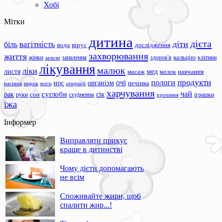
Хобі
Мітки
дитина
дієта
вагітність
діти
біль
вода
вірус
дослідження
захворювання
життя
жінки
запалення
здоров'я
кальцію
клітини
залози
лікування
малюк
ліки
листя
мед
масаж
мозок
навчання
продукти
очі
пологи
нос
організм
печінка
ноги
операції
насіння
нирок
харчування
чай
суглоби
сік
рак
сон
руки
схуднення
іграшки
хропіння
їжа
Інформер
Виправляти прикус
краще в дитинстві
Чому дієти допомагають
не всім
Споживайте жири, щоб
спалити жир...!