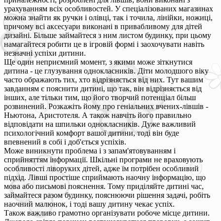
урахуванням всіх особливостей. У спеціалізованих магазинах
можна знайти як ручки і олівці, так і точила, лінійки, ножиці,
причому всі аксесуари виконані в привабливому для дітей
дизайні. Більше займайтеся з ним листом будинку, при цьому
намагайтеся робити це в ігровій формі і заохочувати навіть
незначні успіхи дитини.
Ще один неприємний момент, з якими може зіткнутися
дитина - це глузування однокласників. Діти молодшого віку
часто ображають тих, хто відрізняється від них. Тут вашим
завданням є пояснити дитині, що так, він відрізняється від
інших, але тільки тим, що його творчий потенціал більш
розвинений. Розкажіть йому про геніальних вчених-лівшів -
Ньютона, Аристотеля. А також навчіть його правильно
відповідати на шпильки однокласників. Дуже важливий
психологічний комфорт вашої дитини, тоді він буде
впевнений в собі і доб'ється успіхів.
Може виникнути проблема і з запам'ятовуванням і
сприйняттям інформації. Шкільні програми не враховують
особливості ліворуких дітей, адже їм потрібен особливий
підхід. Лівші простіше сприймають наочну інформацію, що
мова або письмові пояснення. Тому приділяйте дитині час,
займайтеся разом будинку, пояснюючи рішення задачі, робіть
наочний малюнок, і тоді вашу дитину чекає успіх.
Також важливо грамотно організувати робоче місце дитини.