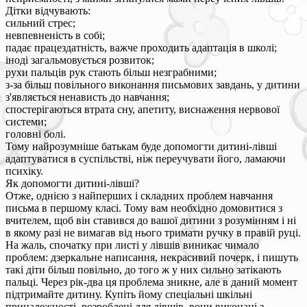
Дітки відчувають:
сильний стрес;
невпевненість в собі;
падає працездатність, важче проходить адаптація в школі;
іноді загальмовується розвиток;
рухи пальців рук стають більш незграбними;
з-за більш повільного виконання письмових завдань, у дитини
з'являється ненависть до навчання;
спостерігаються втрата сну, апетиту, виснаження нервової
системи;
головні болі.
Тому найрозумніше батькам буде допомогти дитині-лівші
адаптуватися в суспільстві, ніж переучувати його, ламаючи
психіку.
Як допомогти дитині-лівші?
Отже, однією з найперших і складних проблем навчання
письма в першому класі. Тому вам необхідно домовитися з
вчителем, щоб він ставився до вашої дитини з розумінням і ні
в якому разі не вимагав від нього тримати ручку в правій руці.
На жаль, спочатку при листі у лівшів виникає чимало
проблем: дзеркальне написання, некрасивий почерк, і пишуть
такі діти більш повільно, до того ж у них сильно затікають
пальці. Через рік-два ця проблема зникне, але в даний момент
підтримайте дитину. Купіть йому спеціальні шкільні
приналежності, розроблені для лівшів, вони виконані з