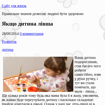
Сайт для жінок
Правильне знання дозволяє людині бути здоровою
Якщо дитина лівша
28/09/2014
0 комментария
Розвиток
дитина
Ваша дитина
подорослішав,
став багато чого
робити
самостійно, взяв
у руки ручку, і
тут ви стали
помічати, що
маля - лівша...
Ще кілька років тому будь-яка мама була б в жаху, уявляючи,
як важко буде переучувати дитину і наскільки складніше
пройде адаптація в школі. Однак у наш час діти-лівші ні в