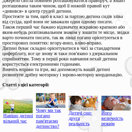
Джерело світла повинен розташовуватися праворуч, а зошит
розташована таким чином, щоб її нижній правий кут
«дивився» в центр грудей дитини.
Простежте за тим, щоб в класі за партою дитина сидів зліва
від сусіда, щоб вони не заважали один одному писати.
Також перший час бажано відзначати яскравою крапкою або
яким-небудь розпізнавальним знаком у зошити те місце, звідки
варто починати писати, так як лівші погано орієнтуються в
просторових поняттях: вгору-вниз, вліво-вправо.
Дитині буває складно орієнтуватися в часі за стандартним
циферблату, все це знову ж таки пов'язано з дзеркальним
сприйняттям. Тому в перші роки навчання нехай дитина
користується електронними годинами.
Вивчіть вправи та ігри, які допоможуть вашій дитині
розвинути дрібну моторику і зорово-моторну координацію.
Статті з цієї категорії:
Чому ми так
Дитячі сни:
Його
Навіщо дитині
погано
друга
величність
вільний час
пам'ятаємо
реальність
режим
дитинство?