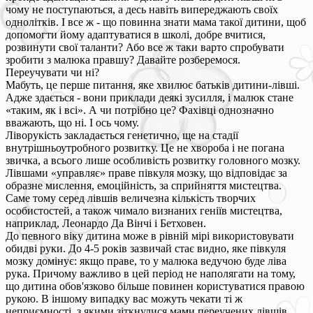
чому не поступаються, а десь навіть випереджають своїх
однолітків. І все ж - що повинна знати мама такої дитини, щоб
допомогти йому адаптуватися в школі, добре вчитися,
розвинути свої таланти? Або все ж таки варто спробувати
зробити з малюка правшу? Давайте розберемося.
Переучувати чи ні?
Мабуть, це перше питання, яке хвилює батьків дитини-лівші.
Адже здається - вони приклади деякі зусилля, і малюк стане
«таким, як і всі». А чи потрібно це? Фахівці однозначно
вважають, що ні. І ось чому.
Ліворукість закладається генетично, ще на стадії
внутрішньоутробного розвитку. Це не хвороба і не погана
звичка, а всього лише особливість розвитку головного мозку.
Лівшами «управляє» праве півкуля мозку, що відповідає за
образне мислення, емоційність, за сприйняття мистецтва.
Саме тому серед лівшів величезна кількість творчих
особистостей, а також чимало визнаних геніїв мистецтва,
наприклад, Леонардо Да Вінчі і Бетховен.
До певного віку дитина може в рівній мірі використовувати
обидві руки. До 4-5 років зазвичай стає видно, яке півкуля
мозку домінує: якщо праве, то у малюка ведучою буде ліва
рука. Причому важливо в цей період не наполягати на тому,
що дитина обов'язково більше повинен користуватися правою
рукою. В іншому випадку вас можуть чекати ті ж
неприємності, з якими зіткнулися мами переучених лівшів.