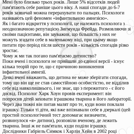
Мені було близько трьох років. Лише 5% відсотків людей
пам'ятають себе раніше цього віку. А наші спогади до 6-7
років зазвичай можна перерахувати по пальцях. Психологи
називають цей феномен «інфантильною амнезією».
Як і багато відкриття у психології, це належить психолога з
неоднозначною репутацією Зигмунда Фрейда. Розмовляючи зі
своїми пацієнтами, він зауважив, що більшість з них не
можуть згадати себе в маленькому віці, при цьому якщо
питати про період після шести років - кількість спогадів різко
зростає.
Чому ж ми так погано пам'ятаємо дитинство?
Поки вчені і психологи не прийшли до єдиної версії - існує
кілька теорій про те, що є причиною виникнення
інфантильної амнезії.
Деякі вчені вважають, що дитина не може зберігати спогади,
тому що він ще не став самостійною особистістю, не відділив
себе від навколишнього, і не знає, що з пережитого - є його
досвід. Психолог Харк Хоун провів експеримент: він
попросив дітей заховати іграшкова тварина в його лабораторії.
Через два тижні він питав малят про те, куди вони поклали
іграшку. Тільки ті діти, які вже впізнавали себе в дзеркалі (цей
простий психологічний тест допомагає визначити,
розвинулося «я» дитини), розповіли вченому, де лежить
тварина. Інші ж не пам'ятали, куди поділи іграшку.
Дослідники Габріель Симкок і Харлін Хейн в 2002 році