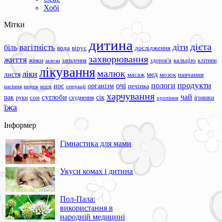
Хобі
Мітки
дитина
дієта
вагітність
діти
біль
вода
вірус
дослідження
захворювання
життя
жінки
запалення
здоров'я
кальцію
клітини
залози
лікування
малюк
ліки
листя
мед
масаж
мозок
навчання
продукти
очі
пологи
нос
організм
печінка
ноги
операції
насіння
нирок
харчування
чай
суглоби
сік
рак
сон
руки
схуднення
іграшки
хропіння
їжа
Інформер
Гімнастика для мами
Укуси комах і дитина
Пол-Пала:
використання в
народній медицині