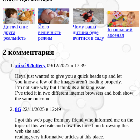
Дитячі сни:
Його
Чому ваша
Іграшковий
друга
величність
дитина буде
арсенал
реальність
режим
вчитися в саду
2 комментария
xổ số 92lottery
09/12/2025 в 17:39
Heya just wanted to give you a quick heads up and let
you know a few of the images aren’t loading properly.
I’m not sure why but I think its a linking issue.
I’ve tried it in two different internet browsers and both show
the same outcome.
8G
22/11/2025 в 12:49
I got this web page from my friend who informed me on the
topic of this website and now this time I am browsing this
web site and
reading very informative articles at this place.