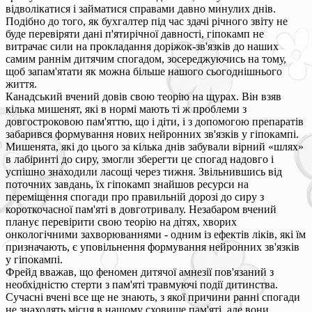
відволікатися і займатися справами давно минулих днів.
Подібно до того, як бухгалтер під час здачі річного звіту не
буде перевіряти дані п'ятирічної давності, гіпокамп не
витрачає сили на прокладання доріжок-зв'язків до наших
самим раннім дитячим спогадом, зосереджуючись на тому,
щоб запам'ятати як можна більше нашого сьогоднішнього
життя.
Канадський вчений довів свою теорію на щурах. Він взяв
кілька мишенят, які в нормі мають ті ж проблеми з
довгостроковою пам'яттю, що і діти, і з допомогою препаратів
забарився формування нових нейронних зв'язків у гіпокампі.
Мишенята, які до цього за кілька днів забували вірний «шлях»
в лабіринті до сиру, змогли зберегти це спогад надовго і
успішно знаходили ласощі через тижня. Звільнившись від
поточних завдань, їх гіпокамп знайшов ресурси на
переміщення спогади про правильній дорозі до сиру з
короткочасної пам'яті в довготривалу. Незабаром вчений
планує перевірити свою теорію на дітях, хворих
онкологічними захворюваннями - одним із ефектів ліків, які їм
призначають, є уповільнення формування нейронних зв'язків
у гіпокампі.
Фрейд вважав, що феномен дитячої амнезії пов'язаний з
необхідністю стерти з пам'яті травмуючі події дитинства.
Сучасні вчені все ще не знають, з якої причини ранні спогади
не знаходять місця в нашому сховище пам'яті, але вони