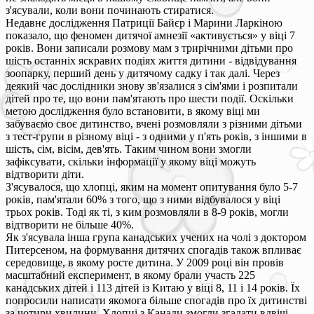
з'ясували, коли вони починають стиратися.
Недавнє дослідження Патриції Байєр і Марини Ларкіною
показало, що феномен дитячої амнезії «активується» у віці 7
років. Вони записали розмову мам з трирічними дітьми про
шість останніх яскравих подіях життя дитини - відвідування
зоопарку, перший день у дитячому садку і так далі. Через
деякий час дослідники знову зв'язалися з сім'ями і розпитали
дітей про те, що вони пам'ятають про шести події. Оскільки
метою дослідження було встановити, в якому віці ми
забуваємо своє дитинство, вчені розмовляли з різними дітьми
з тест-групи в різному віці - з одними у п'ять років, з іншими в
шість, сім, вісім, дев'ять. Таким чином вони змогли
зафіксувати, скільки інформації у якому віці можуть
відтворити діти.
З'ясувалося, що хлопці, яким на момент опитування було 5-7
років, пам'ятали 60% з того, що з ними відбувалося у віці
трьох років. Тоді як ті, з ким розмовляли в 8-9 років, могли
відтворити не більше 40%.
Як з'ясувала інша група канадських учених на чолі з доктором
Питерсеном, на формування дитячих спогадів також впливає
середовище, в якому росте дитина. У 2009 році він провів
масштабний експеримент, в якому брали участь 225
канадських дітей і 113 дітей із Китаю у віці 8, 11 і 14 років. Їх
попросили написати якомога більше спогадів про їх дитинстві
за чотири хвилини. Хлопці з Канади змогли згадати вдвічі