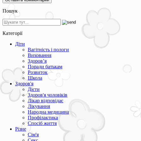
Пошук
Категорії
Діти
Вагітність і пологи
Виховання
Здоров’я
Поради батькам
Розвиток
Школа
Здоров'я
Дієти
Здоров'я чоловіків
Лікар відповідає
Лікування
Народна медицина
Профілактика
Спосіб життя
Різне
Сім'я
Секс