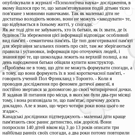
опублікували в журналі «Психологічна наука» дослідження, в
якому йшлося про те, що запам'ятовування подій дітьми тісно
пов'язане з мовними навичками. Так як маленькі діти не
достатньо володіють мовою, вони не можуть «закодувати» те,
що відбувається в їхньому житті, у спогади.
Як же тоді діти не забувають, хто їх батьки, як їх звати, де їх
будинок?За збереження цієї інформації відповідає особливий
вид пам'яті - семантична пам'ять. Це тип довготривалої пам'яті
для зберігання загальних понять про світ, там же зберігаються
правила і установки, інформація про оточуючих людей, і
знання про те, що шоколадка лежить на верхній полиці, а на
день народження батьки обіцяли купити конструктор.
«Проблема не в тому, що діти не можуть формувати спогади, а
в тому, що вони формують їх в зоні короткочасної пам'яті, -
говорить учений Пол Фрэнкланд з Торонто. - Коли я
проводив дослідження про феномен дитячої амнезії, я
постійно звертався за допомогою до своєї чотирирічної дочки.
Я задавав їй питання про місця, в яких ми були два-три місяці
тому, і вона розповідала те, що пам'ятає, причому досить
докладно. Але я знаю, що через чотири роки вона цього не
згадає».
Канадські дослідники підтверджують - маленькі діти краще
пам'ятають своє раннє дитинство, ніж дорослі. Вони
попросили 140 дітей віком від 3 до 13 років описати три
найбільш ранніх своїх спогади, а два роки потому повторили