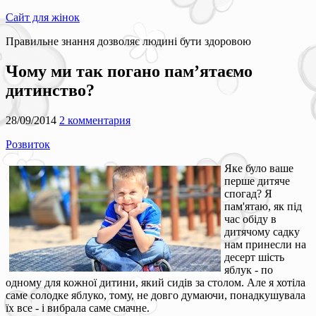
Сайт для жінок
Правильне знання дозволяє людині бути здоровою
Чому ми так погано пам’ятаємо
дитинство?
28/09/2014
2 комментария
Розвиток
Яке було ваше
перше дитяче
спогад? Я
пам'ятаю, як під
час обіду в
дитячому садку
нам принесли на
десерт шість
яблук - по
одному для кожної дитини, який сидів за столом. Але я хотіла
саме солодке яблуко, тому, не довго думаючи, понадкушувала
їх все - і вибрала саме смачне.