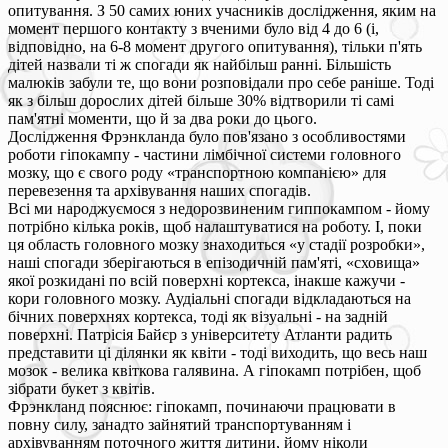
опитування. З 50 самих юних учасників дослідження, яким на
момент першого контакту з вченими було від 4 до 6 (і,
відповідно, на 6-8 момент другого опитування), тільки п'ять
дітей назвали ті ж спогади як найбільш ранні. Більшість
малюків забули те, що вони розповідали про себе раніше. Тоді
як з більш дорослих дітей більше 30% відтворили ті самі
пам'ятні моменти, що й за два роки до цього.
Дослідження Фрэнкланда було пов'язано з особливостями
роботи гіпокампу - частини лімбічної системи головного
мозку, що є свого роду «транспортною компанією» для
перевезення та архівування наших спогадів.
Всі ми народжуємося з недорозвиненим гиппокампом - йому
потрібно кілька років, щоб налаштуватися на роботу. І, поки
ця область головного мозку знаходиться «у стадії розробки»,
наші спогади зберігаються в епізодичній пам'яті, «сховища»
якої розкидані по всій поверхні кортекса, інакше кажучи -
кори головного мозку. Аудіальні спогади відкладаються на
бічних поверхнях кортекса, тоді як візуальні - на задній
поверхні. Патрісія Байєр з університету Атланти радить
представити ці ділянки як квіти - тоді виходить, що весь наш
мозок - велика квіткова галявина. А гіпокамп потрібен, щоб
зібрати букет з квітів.
Фрэнкланд пояснює: гіпокамп, починаючи працювати в
повну силу, занадто зайнятий транспортуванням і
архівуванням поточного життя дитини, йому ніколи