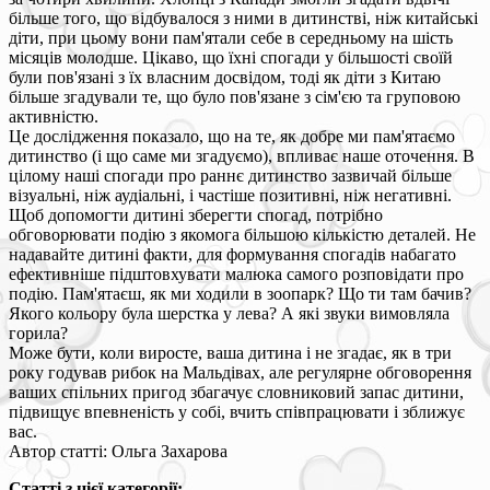
більше того, що відбувалося з ними в дитинстві, ніж китайські
діти, при цьому вони пам'ятали себе в середньому на шість
місяців молодше. Цікаво, що їхні спогади у більшості своїй
були пов'язані з їх власним досвідом, тоді як діти з Китаю
більше згадували те, що було пов'язане з сім'єю та груповою
активністю.
Це дослідження показало, що на те, як добре ми пам'ятаємо
дитинство (і що саме ми згадуємо), впливає наше оточення. В
цілому наші спогади про раннє дитинство зазвичай більше
візуальні, ніж аудіальні, і частіше позитивні, ніж негативні.
Щоб допомогти дитині зберегти спогад, потрібно
обговорювати подію з якомога більшою кількістю деталей. Не
надавайте дитині факти, для формування спогадів набагато
ефективніше підштовхувати малюка самого розповідати про
подію. Пам'ятаєш, як ми ходили в зоопарк? Що ти там бачив?
Якого кольору була шерстка у лева? А які звуки вимовляла
горила?
Може бути, коли виросте, ваша дитина і не згадає, як в три
року годував рибок на Мальдівах, але регулярне обговорення
ваших спільних пригод збагачує словниковий запас дитини,
підвищує впевненість у собі, вчить співпрацювати і зближує
вас.
Автор статті: Ольга Захарова
Статті з цієї категорії: