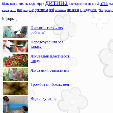
дитина
дієта
вагітність
діти
ж
біль
вода
вірус
дослідження
продукти
очі
пологи
нос
організм
рак
печінка
руки
ноги
операції
нирок
Інформер
Низький тиск - що
робити?
Передозування без
запаху
Лікувальні властивості
глоду
Лікування ревматизму
Тромбоз глибоких вен
Водолікування