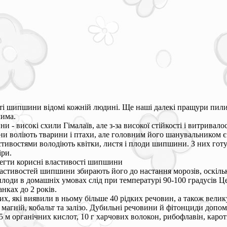
ті шипшини відомі кожній людині. Ще наші далекі пращури пили в
чима.
и - високі схили Гімалаїв, але з-за високої стійкості і витривал
ини воліють тварини і птахи, але головним його шанувальником 
ивостями володіють квітки, листя і плоди шипшини. З них готуют
іри.
егти корисні властивості шипшини
астивостей шипшини збирають його до настання морозів, оскіль
плоди в домашніх умовах слід при температурі 90-100 градусів 
нках до 2 років.
 які виявили в ньому більше 40 рідких речовин, а також велику к
ідь, магній, кобальт та залізо. Дубильні речовини й фітонциди д
 2-5 м органічних кислот, 10 г харчових волокон, рибофлавін, кар