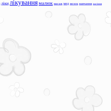
лікування
малюк
ліки
я
мед
масаж
мозок
навчання
насіння