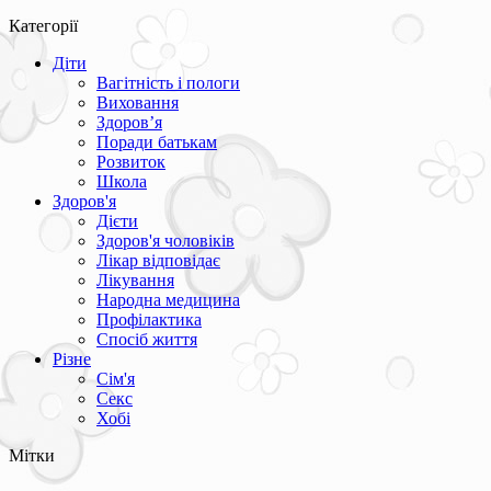
Категорії
Діти
Вагітність і пологи
Виховання
Здоров’я
Поради батькам
Розвиток
Школа
Здоров'я
Дієти
Здоров'я чоловіків
Лікар відповідає
Лікування
Народна медицина
Профілактика
Спосіб життя
Різне
Сім'я
Секс
Хобі
Мітки