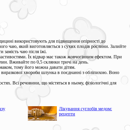
едицині використовують для підвищення опірності до
ого чаю, який виготовляється з сухих плодів рослини. Залийте
 замість чаю після їжі.
астивостями. Їх відвар має також жовчогінним ефектом. При
лин. Вживайте по 0,5 склянки тричі на день.
маком, тому його можна давати дітям.
 виразкової хвороби шлунка в поєднанні з обліпихою. Воно
ях. Всі речовини, що містяться в ньому, фізіологічні для
азу
Лікування суглобів медом:
рецепти