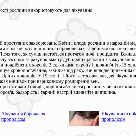
ості рослини використовують для лікування:
ії простудних захворювань. Квіти і плоди рослини в народній м
ння атеросклерозу шипшиною проводиться за допомогою спеціальн
сля того, як суміш настоїться протягом ночі, процідити. Вживати
у засобом за рахунок вмісту дубильних речовин з в'яжучими вл
ки подрібнених коренів 2 склянками окропу і прокип'ятіть 15 хви
ащує кровопостачання, захищає від раку. Він володіє приємним с
рних покривів. У 19 столітті його застосовували для лікування
зках кінцівок при варикозному розширенні вен.
 вживанні плодів, коріння або листя рослини у великих кількост
доров'я, бадьорість і гарний настрій вживайте шипшина.
Лікування бородавок
Лікування псорі
прополісом
прополісом