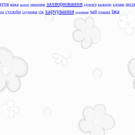
захворювання
иття
лист
жінки
запалення
здоров'я
кальцію
клітини
залози
харчування
їжа
чай
суглоби
сік
сон
схуднення
іграшки
хропіння