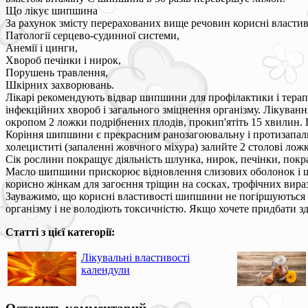
Що лікує шипшина
За рахунок змісту перерахованих вище речовин корисні властив
Патології серцево-судинної системи,
Анемії і цинги,
Хвороб печінки і нирок,
Порушень травлення,
Шкірних захворювань.
Лікарі рекомендують відвар шипшини для профілактики і терап
інфекційних хвороб і загального зміцнення організму. Лікува
окропом 2 ложки подрібнених плодів, прокип'ятіть 15 хвилин. Пі
Коріння шипшини є прекрасним ранозагоювальну і протизапальн
холециститі (запаленні жовчного міхура) залийте 2 столові лож
Сік рослини покращує діяльність шлунка, нирок, печінки, покр
Масло шипшини прискорює відновлення слизових оболонок і шкі
корисно жінкам для загоєння тріщин на сосках, трофічних вира
Зауважимо, що корисні властивості шипшини не погіршуються при
організму і не володіють токсичністю. Якщо хочете придбати з
Статті з цієї категорії:
Лікувальні властивості
календули