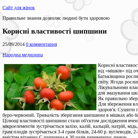
Сайт для жінок
Правильне знання дозволяє людині бути здоровою
Корисні властивості шипшини
25/09/2014
0 комментария
Народна медицина
Корисні властивос
від «мішків» під о
Батьківщина рослин
світу. Ягоди росл
Лікувальними власт
для змазування шк
Як правильно збер
Для збереження вл
здоров'я. Сушити 
буро-червоний. Тривалість зберігання шипшини в мішках або ба
Цілющі властивості шипшини стали об'єктом дослідження вчених,
мікроелементів зустрічається залізо, калій, кальцій, натрій, м
грам плодів зустрічається 3-4 грам білків, 24-60 р. вуглеводів,
вмістом вітаміну С шипшина в 30 разів перевершує лимон.