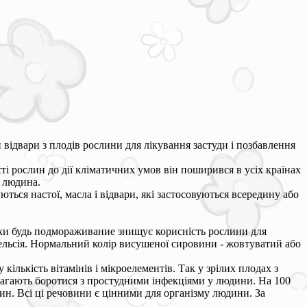
ідвари з плодів рослини для лікування застуди і позбавлення
ості рослин до дії кліматичних умов він поширився в усіх країнах
є людина.
ься настої, масла і відвари, які застосовуються всередину або
ки будь подмораживание знищує корисність рослини для
Цельсія. Нормальний колір висушеної сировини - жовтуватий або
ількість вітамінів і мікроелементів. Так у зрілих плодах з
опомагають боротися з простудними інфекціями у людини. На 100
отин. Всі ці речовини є цінними для організму людини. За