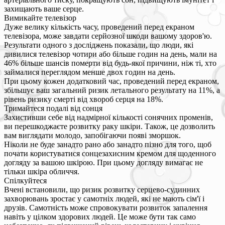
захищають ваше серце.
Вимикайте телевізор
Дуже велику кількість часу, проведений перед екраном
телевізора, може завдати серйозної шкоди вашому здоров'ю.
Результати одного з досліджень показали, що люди, які
дивилися телевізор чотири або більше годин на день, мали на
46% більше шансів померти від будь-якої причини, ніж ті, хто
займалися переглядом менше двох годин на день.
При цьому кожен додатковий час, проведений перед екраном,
збільшує ваш загальний ризик летального результату на 11%, а
рівень ризику смерті від хвороб серця на 18%.
Тримайтеся подалі від сонця
Захистивши себе від надмірної кількості сонячних променів,
ви перешкоджаєте розвитку раку шкіри. Також, це дозволить
вам виглядати молодо, запобігаючи появі зморшок.
Ніколи не буде занадто рано або занадто пізно для того, щоб
почати користуватися сонцезахисним кремом для щоденного
догляду за вашою шкірою. При цьому догляду вимагає не
тільки шкіра обличчя.
Спілкуйтеся
Вчені встановили, що ризик розвитку серцево-судинних
захворювань зростає у самотніх людей, які не мають сім'ї і
друзів. Самотність може спровокувати розвиток запалення
навіть у цілком здорових людей. Це може бути так само