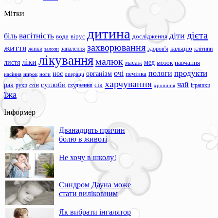
Мітки
дитина
дієта
вагітність
діти
біль
вода
вірус
дослідження
захворювання
життя
жінки
запалення
здоров'я
кальцію
клітини
залози
лікування
малюк
ліки
листя
мед
масаж
мозок
навчання
продукти
очі
пологи
нос
організм
печінка
ноги
операції
насіння
нирок
харчування
чай
суглоби
сік
рак
сон
руки
схуднення
іграшки
хропіння
їжа
Інформер
Дванадцять причин
болю в животі
Не хочу в школу!
Синдром Дауна може
стати виліковним
Як вибрати інгалятор