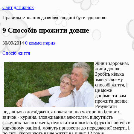
Сайт для жінок
Правильне знання дозволяє людині бути здоровою
9 Способів прожити довше
30/09/2014
0 комментария
Спосіб життя
Живи здоровим,
живи довше
Зробіть кілька
змін у своєму
способі життя, і
це може
допомогти вам
прожити довше.
Результати
недавнього дослідження показали, що чотири шкідливих
звичок - куріння, зловживання алкоголем, відсутність
фізичних навантажень, недостатня кількість фруктів і овочів в
харчовому раціоні, можуть призвести до передчасної смерті, і,
по суті, скорочують ваше життя на цілих 12 років.