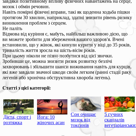
завдяки позитивному впливу фізичних навантажень на серце,
мозок і обмін речовин.
Навіть помірні фізичні вправи, такі як щоденна ходьба пішки
протягом 30 хвилин, наприклад, здатні знизити рівень ризику
виникнення проблем з серцем.
Не паліть
Відмова від куріння є, мабуть, найбільш важливою дією, що
ви можете зробити для збереження вашого здоров'я. Вчені
встановили, що у жінок, які кинули курити у віці до 35 років,
тривалість життя зросла на шість-вісім років.
При цьому ніколи не пізно позбутися від цієї звички.
Зробивши це, можна знизити ризик розвитку безлічі
захворювань і збільшити шанси виживання навіть для курців,
які вже завдали значної шкоди своїм легким (ранні стадії раку
легенів або хронічна обструктивна хвороба легень).
Статті з цієї категорії:
Сон очищає
5 гучних
Дієта, спорт і
Йога: 10
мозок від
скандалів
розтяжка
жіночих асан
токсинів
вегетаріанськи