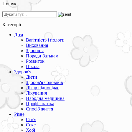
Пошук
Категорії
Діти
Вагітність і пологи
Виховання
Здоров’я
Поради батькам
Розвиток
Школа
Здоров'я
Дієти
Здоров'я чоловіків
Лікар відповідає
Лікування
Народна медицина
Профілактика
Спосіб життя
Різне
Сім'я
Секс
Хобі