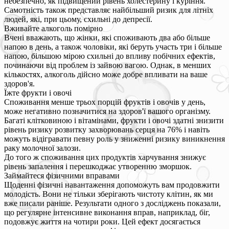
небезпечно, як підвищений рівень холестерину і куріння.
Самотність також представляє найбільший ризик для літніх
людей, які, при цьому, схильні до депресії.
Вживайте алкоголь помірно
Вчені вважають, що жінки, які споживають два або більше
напою в день, а також чоловіки, які беруть участь три і більше
напою, більшою мірою схильні до впливу побічних ефектів,
починаючи від проблем із зайвою вагою. Однак, в менших
кількостях, алкоголь дійсно може добре впливати на ваше
здоров'я.
Їжте фрукти і овочі
Споживання менше трьох порцій фруктів і овочів у день,
може негативно позначитися на здоров'ї вашого організму.
Багаті клітковиною і вітамінами, фрукти і овочі здатні знизити
рівень ризику розвитку захворювань серця на 76% і навіть
можуть відігравати певну роль у зниженні ризику виникнення
раку молочної залози.
До того ж споживання цих продуктів харчування знижує
рівень запалення і перешкоджає утворенню зморшок.
Займайтеся фізичними вправами
Щоденні фізичні навантаження допоможуть вам продовжити
молодість. Вони не тільки зберігають чистоту клітин, як ми
вже писали раніше. Результати одного з досліджень показали,
що регулярне інтенсивне виконання вправ, наприклад, біг,
подовжує життя на чотири роки. Цей ефект досягається