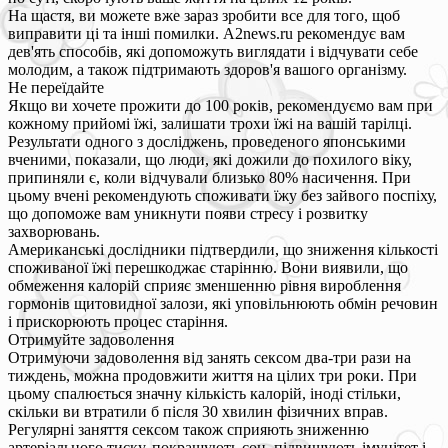
На щастя, ви можете вже зараз зробити все для того, щоб
виправити ці та інші помилки. A2news.ru рекомендує вам
дев'ять способів, які допоможуть виглядати і відчувати себе
молодим, а також підтримають здоров'я вашого організму.
Не переїдайте
Якщо ви хочете прожити до 100 років, рекомендуємо вам при
кожному прийомі їжі, залишати трохи їжі на вашій тарілці.
Результати одного з досліджень, проведеного японськими
вченими, показали, що люди, які дожили до похилого віку,
припиняли є, коли відчували близько 80% насичення. При
цьому вчені рекомендують споживати їжу без зайвого поспіху,
що допоможе вам уникнути появи стресу і розвитку
захворювань.
Американські дослідники підтвердили, що зниження кількості
споживаної їжі перешкоджає старінню. Вони виявили, що
обмеження калорій сприяє зменшенню рівня вироблення
гормонів щитовидної залози, які уповільнюють обмін речовин
і прискорюють процес старіння.
Отримуйте задоволення
Отримуючи задоволення від занять сексом два-три рази на
тиждень, можна продовжити життя на цілих три роки. При
цьому спалюється значну кількість калорій, іноді стільки,
скільки ви втратили б після 30 хвилин фізичних вправ.
Регулярні заняття сексом також сприяють зниженню
артеріального тиску, покращують сон, підвищують імунітет і