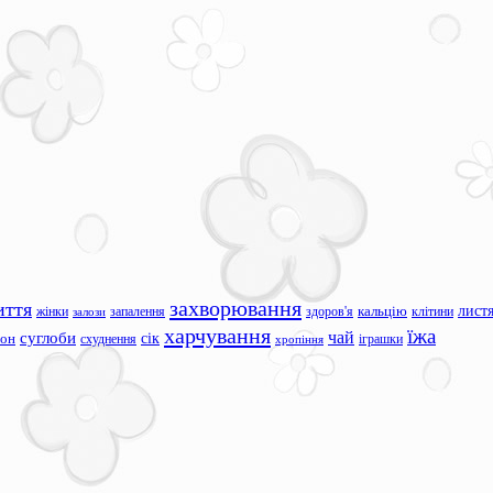
захворювання
иття
лист
жінки
запалення
здоров'я
кальцію
клітини
залози
харчування
їжа
чай
суглоби
сік
сон
схуднення
іграшки
хропіння