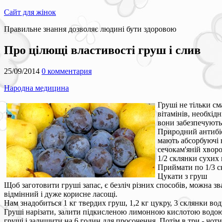
Сайт для жінок
Правильне знання дозволяє людині бути здоровою
Про цілющі властивості груш і слив
25/09/2014
0 комментария
Народна медицина
Груші не тільки см
вітамінів, необхід
вони забезпечують
Природний антибіо
мають абсорбуючі 
сечокам'яній хворо
1/2 склянки сухих 
Приймати по 1/3 с
Цукати з груш
Щоб заготовити груші запас, є безліч різних способів, можна з
відмінний і дуже корисне ласощі.
Нам знадобиться 1 кг твердих груш, 1,2 кг цукру, 3 склянки вод
Груші нарізати, залити підкисленою лимонною кислотою водою 
груші і залишити на 6 годин для просочення. Потім в три - чот