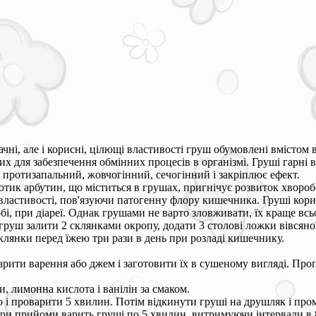
ачні, але і корисні, цілющі властивості груш обумовлені вмістом в
них для забезпечення обмінних процесів в організмі. Груші гарні
 протизапальний, жовчогінний, сечогінний і закріплює ефект.
тик арбутин, що міститься в грушах, пригнічує розвиток хвороб
властивості, пов'язуючи патогенну флору кишечника. Груші кори
бі, при діареї. Однак грушами не варто зловживати, їх краще всьо
груш залити 2 склянками окропу, додати 3 столові ложки вівсяної 
клянки перед їжею три рази в день при розладі кишечнику.
варити варення або джем і заготовити їх в сушеному вигляді. Пр
и, лимонна кислота і ванілін за смаком.
і проварити 5 хвилин. Потім відкинути груші на друшляк і про
ири прийоми варить груші по 5 хвилин, витримуючи інтервали в 8