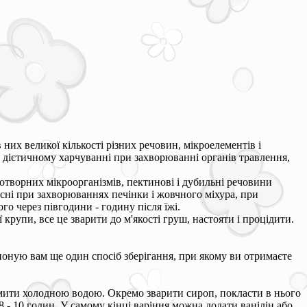
 них великої кількості різних речовин, мікроелементів і
 в дієтичному харчуванні при захворюванні органів травлення,
отворних мікроорганізмів, пектинові і дубильні речовини
сні при захворюваннях печінки і жовчного міхура, при
го через півгодини - годину після їжі.
крупи, все це зварити до м'якості груш, настояти і процідити.
опоную вам ще один спосіб зберігання, при якому ви отримаєте
мити холодною водою. Окремо зварити сироп, покласти в нього
 - 10 годин. У самому кінці варіння можна додати ванілін або