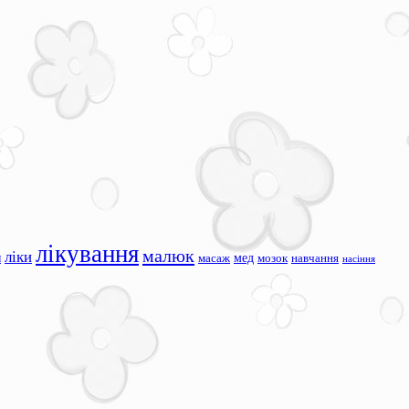
лікування
малюк
ліки
я
мед
масаж
мозок
навчання
насіння