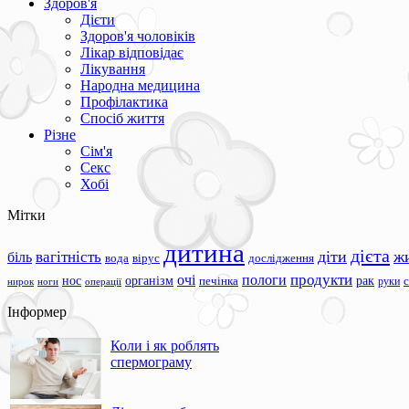
Здоров'я
Дієти
Здоров'я чоловіків
Лікар відповідає
Лікування
Народна медицина
Профілактика
Спосіб життя
Різне
Сім'я
Секс
Хобі
Мітки
дитина
дієта
вагітність
діти
ж
біль
вода
вірус
дослідження
продукти
очі
пологи
нос
організм
рак
печінка
руки
ноги
операції
нирок
Інформер
Коли і як роблять
спермограму