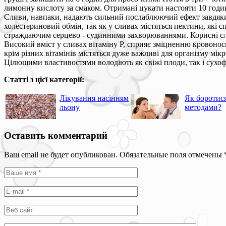
лимонну кислоту за смаком. Отримані цукати настояти 10 годин
Сливи, навпаки, надають сильний послаблюючий ефект завдяки
холестериновий обмін, так як у сливах містяться пектини, які 
страждаючим серцево - судинними захворюваннями. Корисні слив
Високий вміст у сливах вітаміну Р, сприяє зміцненню кровонос
крім різних вітамінів містяться дуже важливі для організму мі
Цілющими властивостями володіють як свіжі плоди, так і сухофр
Статті з цієї категорії:
Лікування насінням
Як боротис
льону
методами?
Оставить комментарий
Ваш email не будет опубликован. Обязательные поля отмечены