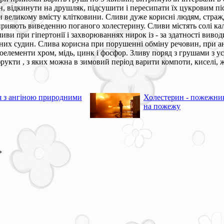
, відкинути на друшляк, підсушити і пересипати їх цукровим піс
 великому вмісту клітковини. Сливи дуже корисні людям, страж
сприяють виведенню поганого холестерину. Сливи містять солі ка
и при гіпертонії і захворюваннях нирок із - за здатності вивод
них судин. Слива корисна при порушенні обміну речовин, при ане
кроелементи хром, мідь, цинк і фосфор. Зливу поряд з грушами з 
укти , з яких можна в зимовий період варити компоти, киселі, же
я з ангіною природними
Холестерин - пожежник
на пожежу
*