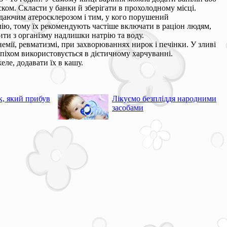
ком. Скласти у банки й зберігати в прохолодному місці.
даючим атеросклерозом і тим, у кого порушений
лію, тому їх рекомендують частіше включати в раціон людям,
ити з організму надлишки натрію та воду.
мії, ревматизмі, при захворюваннях нирок і печінки. У зливі
успіхом використовується в дієтичному харчуванні.
ле, додавати їх в кашу.
, який прибув
Лікуємо безпліддя народними
засобами