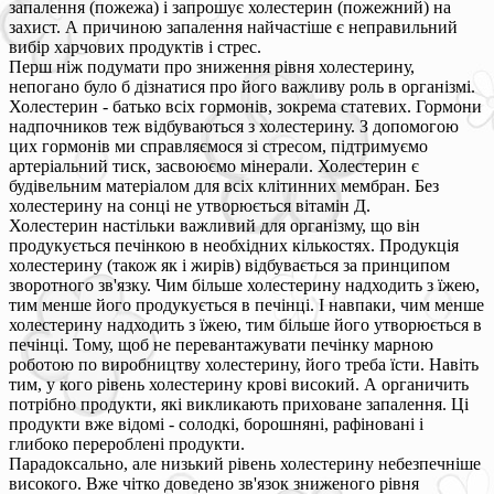
запалення (пожежа) і запрошує холестерин (пожежний) на
захист. А причиною запалення найчастіше є неправильний
вибір харчових продуктів і стрес.
Перш ніж подумати про зниження рівня холестерину,
непогано було б дізнатися про його важливу роль в організмі.
Холестерин - батько всіх гормонів, зокрема статевих. Гормони
надпочников теж відбуваються з холестерину. З допомогою
цих гормонів ми справляємося зі стресом, підтримуємо
артеріальний тиск, засвоюємо мінерали. Холестерин є
будівельним матеріалом для всіх клітинних мембран. Без
холестерину на сонці не утворюється вітамін Д.
Холестерин настільки важливий для організму, що він
продукується печінкою в необхідних кількостях. Продукція
холестерину (також як і жирів) відбувається за принципом
зворотного зв'язку. Чим більше холестерину надходить з їжею,
тим менше його продукується в печінці. І навпаки, чим менше
холестерину надходить з їжею, тим більше його утворюється в
печінці. Тому, щоб не перевантажувати печінку марною
роботою по виробництву холестерину, його треба їсти. Навіть
тим, у кого рівень холестерину крові високий. А органичить
потрібно продукти, які викликають приховане запалення. Ці
продукти вже відомі - солодкі, борошняні, рафіновані і
глибоко перероблені продукти.
Парадоксально, але низький рівень холестерину небезпечніше
високого. Вже чітко доведено зв'язок зниженого рівня