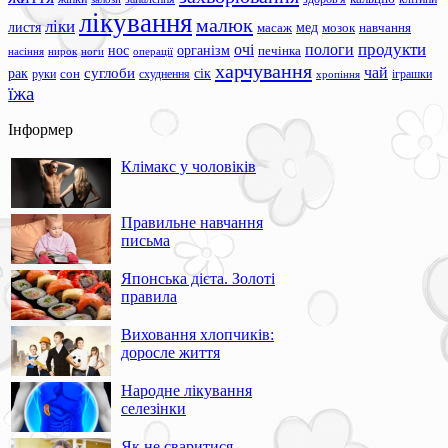
лікування
малюк
ліки
листя
мед
масаж
мозок
навчання
продукти
очі
пологи
нос
організм
печінка
ноги
операції
насіння
нирок
харчування
чай
суглоби
сік
рак
сон
руки
схуднення
іграшки
хропіння
їжа
Інформер
Клімакс у чоловіків
Правильне навчання
письма
Японська дієта. Золоті
правила
Виховання хлопчиків:
доросле життя
Народне лікування
селезінки
Як не сваритися