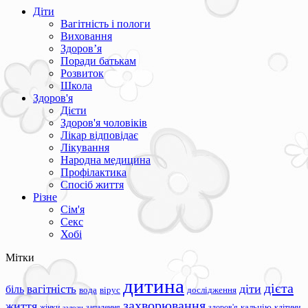
Діти
Вагітність і пологи
Виховання
Здоров’я
Поради батькам
Розвиток
Школа
Здоров'я
Дієти
Здоров'я чоловіків
Лікар відповідає
Лікування
Народна медицина
Профілактика
Спосіб життя
Різне
Сім'я
Секс
Хобі
Мітки
дитина
дієта
вагітність
діти
біль
вода
вірус
дослідження
захворювання
життя
жінки
запалення
здоров'я
кальцію
клітини
залози