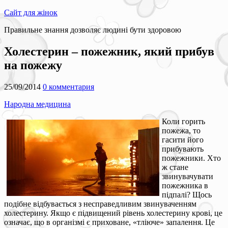
Сайт для жінок
Правильне знання дозволяє людині бути здоровою
Холестерин – пожежник, який прибув
на пожежу
25/09/2014
0 комментария
Народна медицина
Коли горить
пожежа, то
гасити його
прибувають
пожежники. Хто
ж стане
звинувачувати
пожежника в
підпалі? Щось
подібне відбувається з несправедливим звинуваченням
холестерину. Якщо є підвищений рівень холестерину крові, це
означає, що в організмі є приховане, «тліюче» запалення. Це