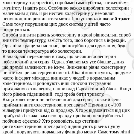
холестерину з депресією, спробами самогубства, зниженням
імунітету і навіть рак. Особливо важко виробляти холестерин
маленьким дітям. При нестачі холестерину у немовлят
неповноцінно розвиватися мозок і шлунково-кишковий тракт.
Саме тому порушення цих двох систем у дітей часто
поєднуються.
Спроби знизити рівень холестерину в крові рівносильні спроб
знизити температуру, замість того, щоб боротися з інфекцій.
Організм краще за нас знає, що потрібно для одужання, будь
то висока температура або холестерин.
Я знаю, вас переконали в тому, що високий холестерин
небезпечний для серця. Однак з'являється усе більше даних,
що прямої залежності не існує. Зниження рівня холестерину
не знижує ризик серцевої смерті. Лікарі констатують, що дуже
часто інфаркт міокарда виникає у людей з нормальним
холестерином. Пропонують інші способи тестування
прихованого запалення, наприклад С-реактивний білок. Якщо
його рівень підвищений, тоді треба бити тривогу.
Якщо холестерин не небезпечний для серця, то який сенс
приймати антихолестеринові препарати? Причина є - 100
мільярдні прибутки від їх продажу. Хто ж відмовиться від цих
прибутків і скаже вам всю правду про їхню непотрібність і
побічних ефектах? Хто розповість, що статини
(антихолестеринові препарати) підвищують рівень цукру
крові і порушують нормальну функцію мозку. Саме тому літні