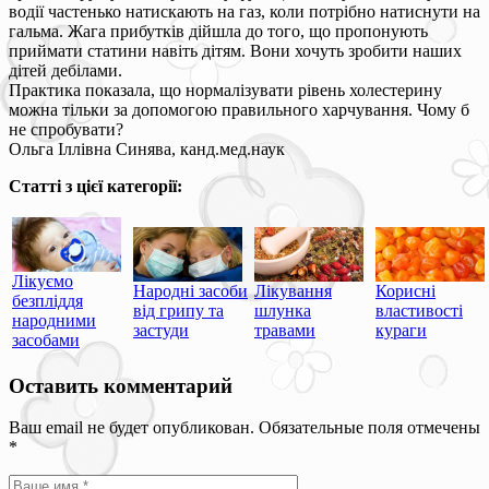
водії частенько натискають на газ, коли потрібно натиснути на
гальма. Жага прибутків дійшла до того, що пропонують
приймати статини навіть дітям. Вони хочуть зробити наших
дітей дебілами.
Практика показала, що нормалізувати рівень холестерину
можна тільки за допомогою правильного харчування. Чому б
не спробувати?
Ольга Іллівна Синява, канд.мед.наук
Статті з цієї категорії:
Лікуємо
Народні засоби
Лікування
Корисні
безпліддя
від грипу та
шлунка
властивості
народними
застуди
травами
кураги
засобами
Оставить комментарий
Ваш email не будет опубликован. Обязательные поля отмечены
*