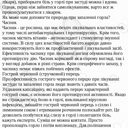
лікаря), приборкати біль у горлі при застуді можна і вдома.
Однак, перш ніж зайнятися самолікуванням, варто все ж
проконсультуватися з лікарем.
Як може нам допомогти природа при запаленні горла?
Часник
Часник - це рослина, що має безліч лікувальних властивостей,
у тому числі антибактеріальних і противірусних. Крім того,
часник містить вітамін - антиоксидант і стимулятор імунної
системи. В силу цих властивостей багато народи давно
використовують його як профілактичний і лікувальний засіб.
Ефективність часнику при лікуванні ангіни обумовлена його
противірусну дію. Часник корисний як в сирому вигляді, так і
у вигляді добавок в різні страви. Крім специфічного запаху, у
часнику немає ніяких побічних ефектів.
Гострий червоний (стручковий) перець
Про ефективність гострого червоного перцю при лікуванні
застуди та запаленні горла люди знають з давніх часів.
З'єднання капсаїцину, які надають перцю характерний
гострий смак, є основою його противірусної активності. Якщо
ви страждаєте від болю в горлі, викликаної вірусною
інфекцією, змішайте гострий червоний перець з сіллю і
лимонним соком і отриманим розчином полоскайте рот. Це
дозволить позбутися від слизу в горлі і полегшити біль,
кажуть експерти. Суміш не можна ковтати. Просто
прополощіть горло і потім виплюньте. Для поліпшення