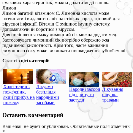
смакових характеристик, можна додати мед і ваніль.
Лимон
Лимон багатий вітаміном С. Лимонна кислота може
розчиняти і видаляти наліт на стінках горла, типовий для
вірусної інфекції. Вітамін С зміцнює імунну систему,
допомагаючи їй боротися з вірусом.
Для поліпшення смаку лимонний сік можна додати мед.
Застосовувати лимонний сік потрібно обережно з-за
підвищеної кислотності. Крім того, часте вживання
лимонного соку може викликати пошкодження зубної емалі.
Статті з цієї категорії:
Холестерин -
Лікуємо
Народні засоби
Лікування
пожежник,
безпліддя
від грипу та
шлунка
який прибув на
народними
застуди
травами
пожежу
засобами
Оставить комментарий
Ваш email не будет опубликован. Обязательные поля отмечены
*