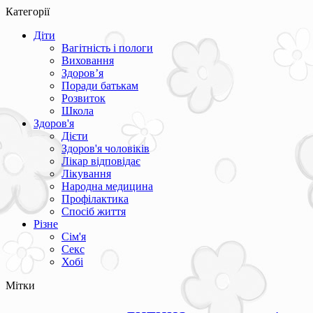
Категорії
Діти
Вагітність і пологи
Виховання
Здоров’я
Поради батькам
Розвиток
Школа
Здоров'я
Дієти
Здоров'я чоловіків
Лікар відповідає
Лікування
Народна медицина
Профілактика
Спосіб життя
Різне
Сім'я
Секс
Хобі
Мітки