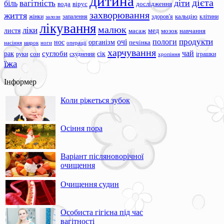
дитина
дієта
вагітність
діти
біль
вода
вірус
дослідження
захворювання
життя
жінки
запалення
здоров'я
кальцію
клітини
залози
лікування
малюк
ліки
листя
мед
масаж
мозок
навчання
продукти
очі
пологи
нос
організм
печінка
ноги
операції
насіння
нирок
харчування
чай
суглоби
сік
рак
сон
руки
схуднення
іграшки
хропіння
їжа
Інформер
Коли ріжеться зубок
Осіння пора
Варіант післяноворічної
очищення
Очищення судин
Особиста гігієна під час
вагітності