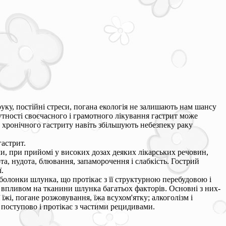
уку, постійні стреси, погана екологія не залишають нам шансу
утності своєчасного і грамотного лікування гастрит може
 хронічного гастриту навіть збільшують небезпеку раку
гастрит.
ми, при прийомі у високих дозах деяких лікарських речовин,
а, нудота, блювання, запаморочення і слабкість. Гострий
ї.
олонки шлунка, що протікає з її структурною перебудовою і
 впливом на тканини шлунка багатьох факторів. Основні з них-
 їжі, погане розжовування, їжа всухом'ятку; алкоголізм і
поступово і протікає з частими рецидивами.