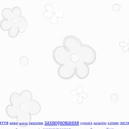
захворювання
иття
лист
жінки
запалення
здоров'я
кальцію
клітини
залози