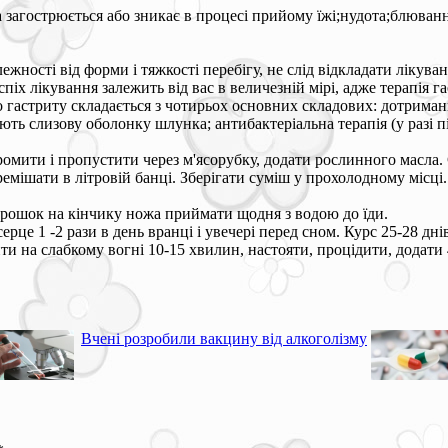
 загострюється або зникає в процесі прийому їжі;нудота;блюванн
лежності від форми і тяжкості перебігу, не слід відкладати ліку
іх лікування залежить від вас в величезній мірі, адже терапія 
 гастриту складається з чотирьох основних складових: дотриман
 слизову оболонку шлунка; антибактеріальна терапія (у разі підт
ромити і пропустити через м'ясорубку, додати рослинного масла.
перемішати в літровій банці. Зберігати суміш у прохолодному міс
рошок на кінчику ножа приймати щодня з водою до їди.
це 1 -2 рази в день вранці і увечері перед сном. Курс 25-28 дні
ти на слабкому вогні 10-15 хвилин, настояти, процідити, додати
Вчені розробили вакцину від алкоголізму