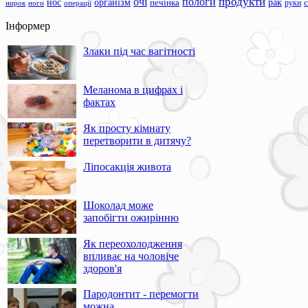
продукти
очі
пологи
нос
організм
рак
печінка
руки
ноги
операції
нирок
Інформер
Злаки під час вагітності
Меланома в цифрах і
фактах
Як просту кімнату
перетворити в дитячу?
Ліпосакція живота
Шоколад може
запобігти ожирінню
Як переохолодження
впливає на чоловіче
здоров'я
Пародонтит - перемогти
можна