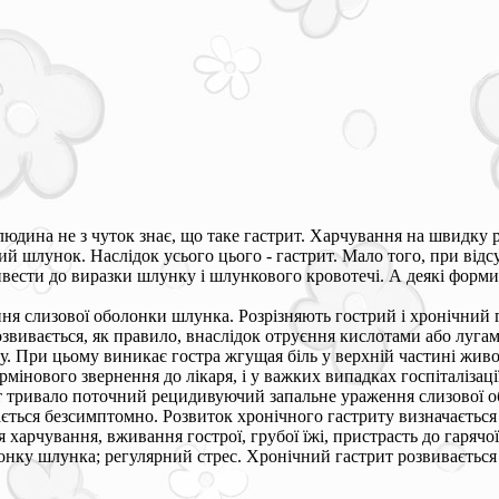
юдина не з чуток знає, що таке гастрит. Харчування на швидку р
ий шлунок. Наслідок усього цього - гастрит. Мало того, при відс
вести до виразки шлунку і шлункового кровотечі. А деякі форми
ння слизової оболонки шлунка. Розрізняють гострий і хронічний 
озвивається, як правило, внаслідок отруєння кислотами або луга
. При цьому виникає гостра жгущая біль у верхній частині живот
рмінового звернення до лікаря, і у важких випадках госпіталізаці
 тривало поточний рецидивуючий запальне ураження слизової об
ться безсимптомно. Розвиток хронічного гастриту визначається
 харчування, вживання гострої, грубої їжі, пристрасть до гарячої
нку шлунка; регулярний стрес. Хронічний гастрит розвивається 