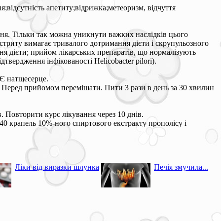
я;відсутність апетиту;відрижка;метеоризм, відчуття
вання. Тільки так можна уникнути важких наслідків цього
гастриту вимагає тривалого дотримання дієти і скрупульозного
ня дієти; прийом лікарських препаратів, що нормалізують
вердження інфікованості Helicobacter pilori).
 Є натщесерце.
ці. Перед прийомом перемішати. Пити 3 рази в день за 30 хвилин
в. Повторити курс лікування через 10 днів.
 40 крапель 10%-ного спиртового екстракту прополісу і
Ліки від виразки шлунка
Печія змучила...