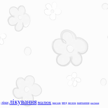
лікування
малюк
ліки
я
мед
масаж
мозок
навчання
насіння