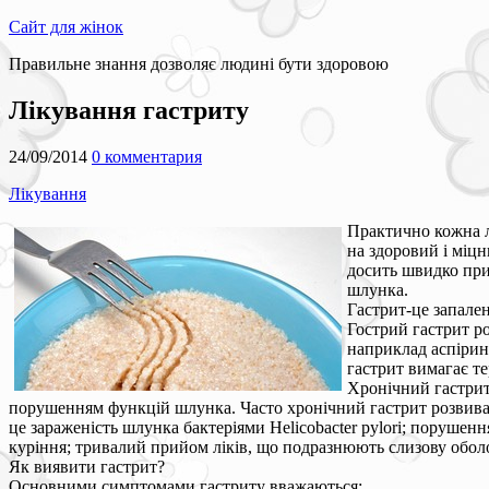
Сайт для жінок
Правильне знання дозволяє людині бути здоровою
Лікування гастриту
24/09/2014
0 комментария
Лікування
Практично кожна л
на здоровий і міцн
досить швидко при
шлунка.
Гастрит-це запале
Гострий гастрит р
наприклад аспірину
гастрит вимагає те
Хронічний гастрит
порушенням функцій шлунка. Часто хронічний гастрит розвиває
це зараженість шлунка бактеріями Helicobacter pylori; порушення
куріння; тривалий прийом ліків, що подразнюють слизову оболо
Як виявити гастрит?
Основними симптомами гастриту вважаються: