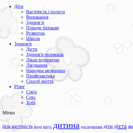
Діти
Вагітність і пологи
Виховання
Здоров’я
Поради батькам
Розвиток
Школа
Здоров'я
Дієти
Здоров'я чоловіків
Лікар відповідає
Лікування
Народна медицина
Профілактика
Спосіб життя
Різне
Сім'я
Секс
Хобі
Мітки
дитина
дієта
вагітність
діти
ж
біль
вода
вірус
дослідження