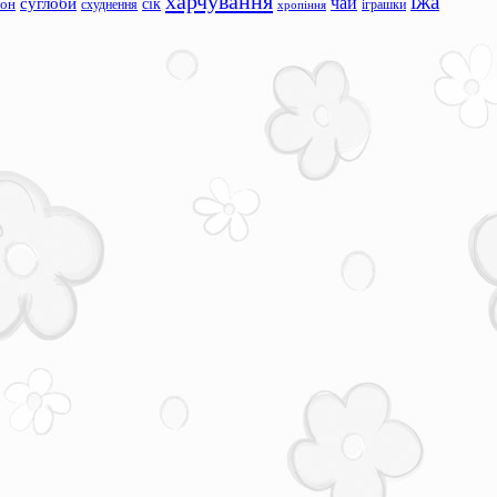
харчування
їжа
чай
суглоби
сік
сон
схуднення
іграшки
хропіння