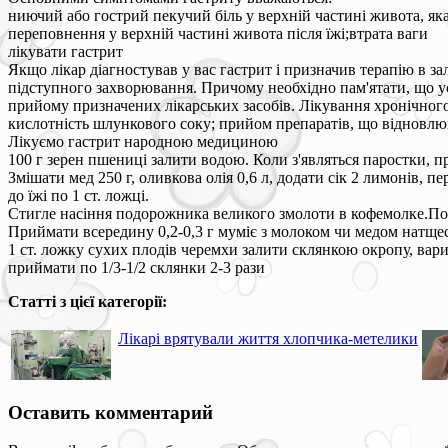
ниючий або гострий пекучий біль у верхній частині живота, яка
переповнення у верхній частині живота після їжі;втрата ваги
лікувати гастрит
Якщо лікар діагностував у вас гастрит і призначив терапію в за
підступного захворювання. Причому необхідно пам'ятати, що усп
прийому призначених лікарських засобів. Лікування хронічного
кислотність шлункового соку; прийом препаратів, що відновлюють
Лікуємо гастрит народною медициною
100 г зерен пшениці залити водою. Коли з'являться паростки, п
Змішати мед 250 г, оливкова олія 0,6 л, додати сік 2 лимонів, 
до їжі по 1 ст. ложці.
Стигле насіння подорожника великого змолоти в кофемолке.По
Приймати всередину 0,2-0,3 г муміє з молоком чи медом натщесер
1 ст. ложку сухих плодів черемхи залити склянкою окропу, вари
приймати по 1/3-1/2 склянки 2-3 рази
Статті з цієї категорії:
Лікарі врятували життя хлопчика-метелики
Оставить комментарий