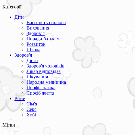
Категорії
Діти
Вагітність і пологи
Виховання
Здоров’я
Поради батькам
Розвиток
Школа
Здоров'я
Дієти
Здоров'я чоловіків
Лікар відповідає
Лікування
Народна медицина
Профілактика
Спосіб життя
Різне
Сім'я
Секс
Хобі
Мітки