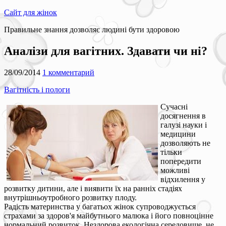
Сайт для жінок
Правильне знання дозволяє людині бути здоровою
Аналізи для вагітних. Здавати чи ні?
28/09/2014
1 комментарий
Вагітність і пологи
Сучасні
досягнення в
галузі науки і
медицини
дозволяють не
тільки
попередити
можливі
відхилення у
розвитку дитини, але і виявити їх на ранніх стадіях
внутрішньоутробного розвитку плоду.
Радість материнства у багатьох жінок супроводжується
страхами за здоров'я майбутнього малюка і його повноцінне
нормальний розвиток. Нездорова екологічна середовище, не