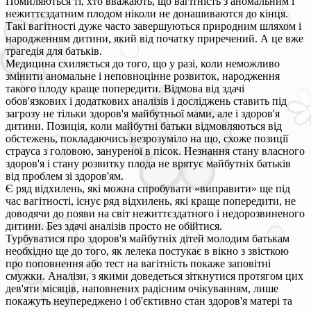
Помиляються ті, хто вважають, що вагітність з аномальним і
нежиттєздатним плодом ніколи не донашиваются до кінця.
Такі вагітності дуже часто завершуються природним шляхом і
народженням дитини, який від початку приречений. А це вже
трагедія для батьків.
Медицина схиляється до того, що у разі, коли неможливо
змінити аномальне і неповноцінне розвиток, народження
такого плоду краще попередити. Відмова від здачі
обов'язкових і додаткових аналізів і досліджень ставить під
загрозу не тільки здоров'я майбутньої мами, але і здоров'я
дитини. Позиція, коли майбутні батьки відмовляються від
обстежень, покладаючись незрозуміло на що, схоже позиції
страуса з головою, зануреної в пісок. Незнання стану власного
здоров'я і стану розвитку плода не врятує майбутніх батьків
від проблем зі здоров'ям.
Є ряд відхилень, які можна спробувати «виправити» ще під
час вагітності, існує ряд відхилень, які краще попередити, не
доводячи до появи на світ нежиттєздатного і недорозвиненого
дитини. Без здачі аналізів просто не обійтися.
Турбуватися про здоров'я майбутніх дітей молодим батькам
необхідно ще до того, як лелека постукає в вікно з звісткою
про поповнення або тест на вагітність покаже заповітні
смужки. Аналізи, з якими доведеться зіткнутися протягом цих
дев'яти місяців, наповнених радісним очікуванням, лише
покажуть неупереджено і об'єктивно стан здоров'я матері та