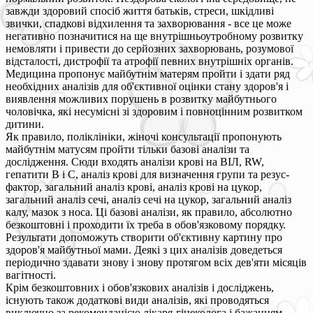
завжди здоровий спосіб життя батьків, стреси, шкідливі
звички, спадкові відхилення та захворювання - все це може
негативно позначитися на ще внутрішньоутробному розвитку
немовляти і привести до серйозних захворювань, розумової
відсталості, дистрофії та атрофії певних внутрішніх органів.
Медицина пропонує майбутнім матерям пройти і здати ряд
необхідних аналізів для об'єктивної оцінки стану здоров'я і
виявлення можливих порушень в розвитку майбутнього
чоловічка, які несумісні зі здоровим і повноцінним розвитком
дитини.
Як правило, поліклініки, жіночі консультації пропонують
майбутнім матусям пройти тільки базові аналізи та
дослідження. Сюди входять аналізи крові на ВІЛ, RW,
гепатити В і С, аналіз крові для визначення групи та резус-
фактор, загальний аналіз крові, аналіз крові на цукор,
загальний аналіз сечі, аналіз сечі на цукор, загальний аналіз
калу, мазок з носа. Ці базові аналізи, як правило, абсолютно
безкоштовні і проходити їх треба в обов'язковому порядку.
Результати допоможуть створити об'єктивну картину про
здоров'я майбутньої мами. Деякі з цих аналізів доведеться
періодично здавати знову і знову протягом всіх дев'яти місяців
вагітності.
Крім безкоштовних і обов'язкових аналізів і досліджень,
існують також додаткові види аналізів, які проводяться
виключно за рекомендацією лікаря-гінеколога і бажанням