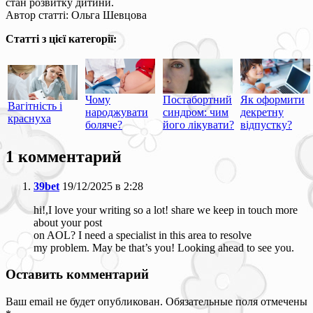
стан розвитку дитини.
Автор статті: Ольга Шевцова
Статті з цієї категорії:
Чому
Постабортний
Як оформити
Вагітність і
народжувати
синдром: чим
декретну
краснуха
боляче?
його лікувати?
відпустку?
1 комментарий
39bet
19/12/2025 в 2:28
hi!,I love your writing so a lot! share we keep in touch more
about your post
on AOL? I need a specialist in this area to resolve
my problem. May be that’s you! Looking ahead to see you.
Оставить комментарий
Ваш email не будет опубликован. Обязательные поля отмечены