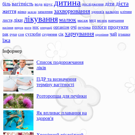
дитина
дієта
вагітність
діти
біль
вода
вірус
дослідження
захворювання
життя
жінки
запалення
здоров'я
кальцію
клітини
залози
лікування
малюк
ліки
листя
мед
масаж
мозок
навчання
продукти
очі
пологи
нос
організм
печінка
ноги
операції
насіння
нирок
харчування
чай
суглоби
сік
рак
сон
руки
схуднення
іграшки
хропіння
їжа
Інформер
Список подорожчання
ліків
ПДР та визначення
терміну вагітності
Розторопша для печінки
Як впливає плавання на
здоров'я
Хронічний мієлоїдний